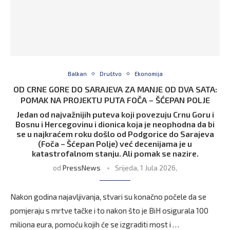
Balkan
Društvo
Ekonomija
OD CRNE GORE DO SARAJEVA ZA MANJE OD DVA SATA:
POMAK NA PROJEKTU PUTA FOČA – ŠĆEPAN POLJE
Jedan od najvažnijih puteva koji povezuju Crnu Goru i
Bosnu i Hercegovinu i dionica koja je neophodna da bi
se u najkraćem roku došlo od Podgorice do Sarajeva
(Foča – Šćepan Polje) već decenijama je u
katastrofalnom stanju. Ali pomak se nazire.
od
PressNews
Srijeda, 1 Jula 2026,
Nakon godina najavljivanja, stvari su konačno počele da se
pomjeraju s mrtve tačke i to nakon što je BiH osigurala 100
miliona eura, pomoću kojih će se izgraditi most i …