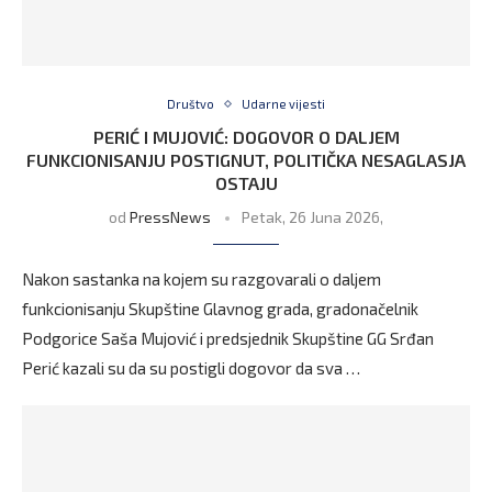
Društvo
Udarne vijesti
PERIĆ I MUJOVIĆ: DOGOVOR O DALJEM
FUNKCIONISANJU POSTIGNUT, POLITIČKA NESAGLASJA
OSTAJU
od
PressNews
Petak, 26 Juna 2026,
Nakon sastanka na kojem su razgovarali o daljem
funkcionisanju Skupštine Glavnog grada, gradonačelnik
Podgorice Saša Mujović i predsjednik Skupštine GG Srđan
Perić kazali su da su postigli dogovor da sva …