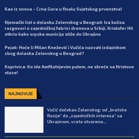
Kao iz snova – Crna Gora u finalu Svjetskog prvenstva!
Njemački list o dolasku Zelenskog u Beograd: Iza kulisa
razgovori o zajedničkoj fabrici dronova u Srbiji, Kristofer Hil
otkrio kako srpska municija stiže do Ukrajine
Pejak: Hoće li Milan Knežević i Vučića nazvati izdajnikom
zbog dolaska Zelenskog u Beograd?
Koprivica: Ko ide Amfilohijevim putem, ne skreće sa Hristove
staze!
NAJNOVIJE
Vučić dočekao Zelenskog: od „bratske
Rusije“ do „zajedničkih interesa“ sa
Ukrajinom, vrata otvorena...