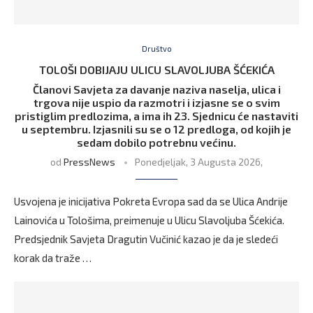
Društvo
TOLOŠI DOBIJAJU ULICU SLAVOLJUBA ŠĆEKIĆA
Članovi Savjeta za davanje naziva naselja, ulica i
trgova nije uspio da razmotri i izjasne se o svim
pristiglim predlozima, a ima ih 23. Sjednicu će nastaviti
u septembru. Izjasnili su se o 12 predloga, od kojih je
sedam dobilo potrebnu većinu.
od
PressNews
Ponedjeljak, 3 Augusta 2026,
Usvojena je inicijativa Pokreta Evropa sad da se Ulica Andrije
Lainovića u Tološima, preimenuje u Ulicu Slavoljuba Šćekića.
Predsjednik Savjeta Dragutin Vučinić kazao je da je sledeći
korak da traže …