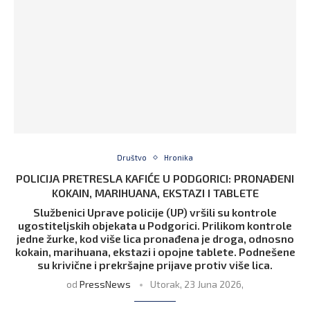
Društvo
Hronika
POLICIJA PRETRESLA KAFIĆE U PODGORICI: PRONAĐENI
KOKAIN, MARIHUANA, EKSTAZI I TABLETE
Službenici Uprave policije (UP) vršili su kontrole
ugostiteljskih objekata u Podgorici. Prilikom kontrole
jedne žurke, kod više lica pronađena je droga, odnosno
kokain, marihuana, ekstazi i opojne tablete. Podnešene
su krivične i prekršajne prijave protiv više lica.
od
PressNews
Utorak, 23 Juna 2026,