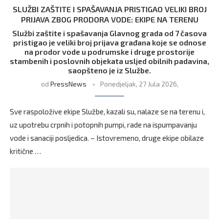
SLUŽBI ZAŠTITE I SPAŠAVANJA PRISTIGAO VELIKI BROJ
PRIJAVA ZBOG PRODORA VODE: EKIPE NA TERENU
Službi zaštite i spašavanja Glavnog grada od 7 časova
pristigao je veliki broj prijava građana koje se odnose
na prodor vode u podrumske i druge prostorije
stambenih i poslovnih objekata usljed obilnih padavina,
saopšteno je iz Službe.
od
PressNews
Ponedjeljak, 27 Jula 2026,
Sve raspoložive ekipe Službe, kazali su, nalaze se na terenu i,
uz upotrebu crpnih i potopnih pumpi, rade na ispumpavanju
vode i sanaciji posljedica. – Istovremeno, druge ekipe obilaze
kritične …