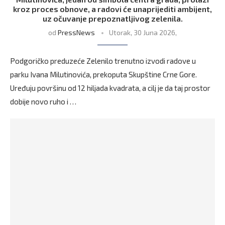
kroz proces obnove, a radovi će unaprijediti ambijent,
uz očuvanje prepoznatljivog zelenila.
od
PressNews
Utorak, 30 Juna 2026,
Podgoričko preduzeće Zelenilo trenutno izvodi radove u
parku Ivana Milutinovića, prekoputa Skupštine Crne Gore.
Uređuju površinu od 12 hiljada kvadrata, a cilj je da taj prostor
dobije novo ruho i …