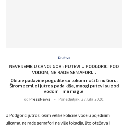
Društvo
NEVRIJEME U CRNOJ GORI: PUTEVI U PODGORICI POD
VODOM, NE RADE SEMAFORI…
Obilne padavine pogodile su tokom noći Crnu Goru.
Širom zemlje i jutros pada kiša, mnogi putevi su pod
vodom i ima magle.
od
PressNews
Ponedjeljak, 27 Jula 2026,
U Podgorici jutros, osim velike količine vode u pojedinim
ulicama, ne rade semafori na više lokacija, što otežava i