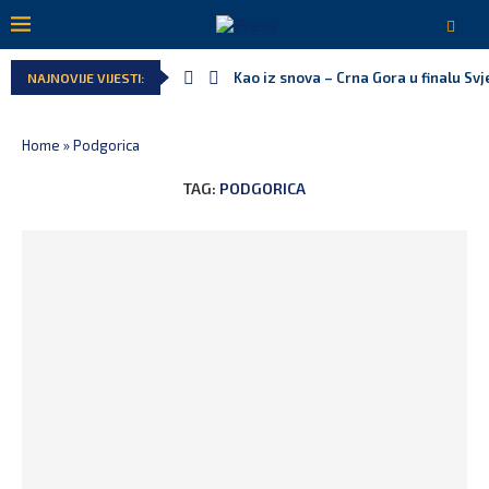
Kao iz snova – Crna Gora u finalu Sv
NAJNOVIJE VIJESTI:
Home
»
Podgorica
TAG:
PODGORICA