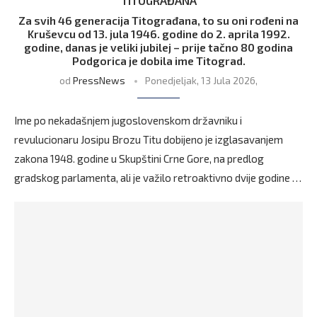
TITOGRAĐANA
Za svih 46 generacija Titograđana, to su oni rođeni na
Kruševcu od 13. jula 1946. godine do 2. aprila 1992.
godine, danas je veliki jubilej – prije tačno 80 godina
Podgorica je dobila ime Titograd.
od
PressNews
Ponedjeljak, 13 Jula 2026,
Ime po nekadašnjem jugoslovenskom državniku i
revulucionaru Josipu Brozu Titu dobijeno je izglasavanjem
zakona 1948. godine u Skupštini Crne Gore, na predlog
gradskog parlamenta, ali je važilo retroaktivno dvije godine …