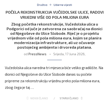
Društvo
Udarne vijesti
POČELA REKONSTRUKCIJA VUČEDOLSKE ULICE, RADOVI
VRIJEDNI VIŠE OD POLA MILIONA EURA
Zbog početka rekonstrukcije, Vučedolska ulica u
Podgorici od juče je zatvorena za saobraćaj na dionici
od Njegoševe do Ulice Slobode. Riječ je o projektu
vrijednom više od pola miliona eura, kojim se planira
modernizacija infrastrukture, ali uz očuvanje
postojećeg ambijenta i drvoreda platana.
od
PressNews
Srijeda, 17 Juna 2026,
Vučedolska ulica naredna tri mjeseca biće veliko gradilište. Na
dionici od Njegoševe do Ulice Slobode danas su počele
pripreme za rekonstrukciju vrijednu preko pola miliona eura,
zbog čega je taj …
NOVIJI ČLANCI
STARIJI ČLANCI