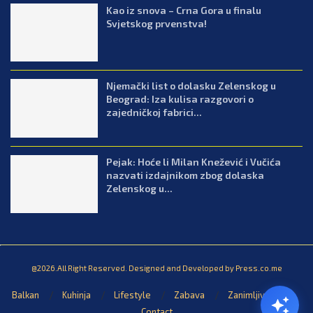
Kao iz snova – Crna Gora u finalu
Svjetskog prvenstva!
Njemački list o dolasku Zelenskog u
Beograd: Iza kulisa razgovori o
zajedničkoj fabrici...
Pejak: Hoće li Milan Knežević i Vučića
nazvati izdajnikom zbog dolaska
Zelenskog u...
@2026.All Right Reserved. Designed and Developed by Press.co.me
Balkan
Kuhinja
Lifestyle
Zabava
Zanimljivosti
Contact