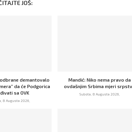
ITAJTE JOŠ:
 odbrane demantovalo
Mandić: Niko nema pravo da
rmera” da će Podgorica
ovdašnjim Srbima mjeri srpst
đivati sa OVK
Subota, 8 Augusta 2026,
, 8 Augusta 2026,