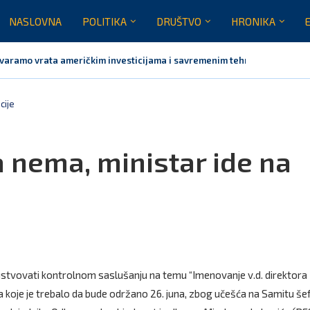
NASLOVNA
POLITIKA
DRUŠTVO
HRONIKA
tvaramo vrata američkim investicijama i savremenim tehnologijama, rezu
imes: Vučić podijelio crkvu u Crnoj Gori
 EU: Crna Gora nije dio inicijative za centre za migrante,...
ugovor za prvu fazu stambenog projekta na Veljem brdu vrijednu...
cije
 nema, ministar ide na
ustvovati kontrolnom saslušanju na temu “Imenovanje v.d. direktora
”, a koje je trebalo da bude održano 26. juna, zbog učešća na Samitu š