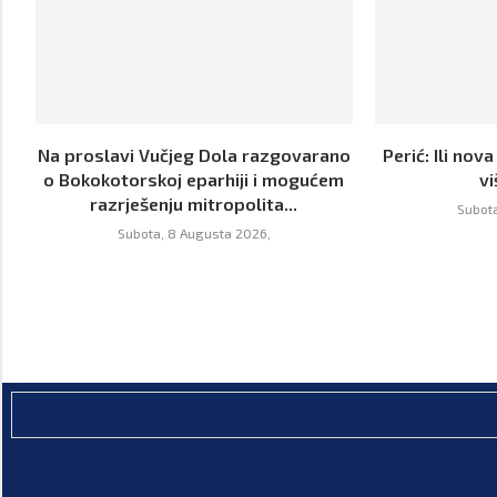
Na proslavi Vučjeg Dola razgovarano
Perić: Ili nova
o Bokokotorskoj eparhiji i mogućem
v
razrješenju mitropolita...
Subota
Subota, 8 Augusta 2026,