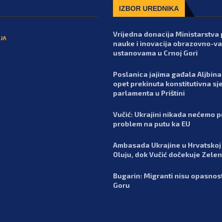
IZBOR UREDNIKA
Vrijedna donacija Ministarstva 
JA
nauke i inovacija obrazovno-va
ustanovama u Crnoj Gori
Poslanica jajima gađala Aljbina 
opet prekinuta konstitutivna sj
parlamenta u Prištini
Vučić: Ukrajini nikada nećemo pr
problem na putu ka EU
Ambasada Ukrajine u Hrvatskoj 
Oluju, dok Vučić dočekuje Zele
Bugarin: Migranti nisu opasnos
Goru