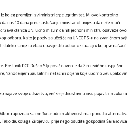
kojeg premijer i svi ministri crpe legitimitet. Mi ovo kontrolno
u da nas 10 dana pred saslušanje ministar obavijesti da neće moći
 država članica UN. Lično mislim da niti jednom ministru obaveze ov
inskog odbora. Kako je poziv za učešće na UNCOPS-u na zvaničnom saj
daleko ranije i trebao obavijestiti odbor o situaciji u kojoj se našao”,
ore. Poslanik DCG Duško Stjepović naveo je da Zirojević bezuspješno
e, “iznošenjem paušalnih i netačnih ocjena koje uporno želi upakovat
o kako najave svoje odsustvo, već se jednostavno nisu pojavili na zaka
ika Odbora upoznao sa međunarodnim aktivnostima i ponudio alternati
n. Tako da, kolega Zirojeviću, prije nego osudite gospodina Šaranovića