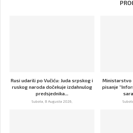
PROČ
Rusi udarili po Vučiću: Juda srpskog i
Ministarstvo
ruskog naroda dočekuje izdahnulog
pisanje “Info
predsjednika...
sara
Subota, 8 Augusta 2026,
Subota