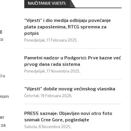
NAJČITANIJE VIJESTI:
“Vijesti” i dio medija odbijaju povećanje
plata zaposlenima, RTCG spremna za
og
potpis
tu
Ponedjeljak, 17 Februara 2025,
Pametni nadzor u Podgorici: Prve kazne već
prvog dana rada sistema
Ponedjeljak, 17 Novembra 2025,
i u
“Vijesti” dobile novog većinskog vlasnika
Četvrtak, 19 Februara 2026,
zanom
PRESS saznaje: Objavljen novi otro foto
van
snimak Crne Gore, pogledajte
 za
Subota, 8 Novembra 2025,