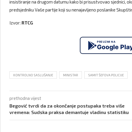
insistiranje na drugom datumu kako bi prisustvovao sjednici, ok
predsjedniku Vaše partije koji su nenajavljeno poslanike Skupšti
Izvor:
RTCG
PREUZMI NA
Google Pla
KONTROLNO SASLUŠANJE
MINISTAR
SAMIT ŠEFOVA POLICIJE
prethodna vijest
Begović tvrdi da za okončanje postupaka treba više
vremena: Sudska praksa demantuje vladinu statistiku