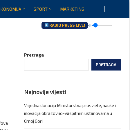
EKONOMIJA
SPORT
MARKETING
RADIO PRESS LIVE!
ltati saradnje govoriće...
Pretraga
PRETRAGA
Najnovije vijesti
Vrijedna donacija Ministarstva prosvjete, nauke i
inovacija obrazovno-vaspitnim ustanovama u
Crnoj Gori
efova