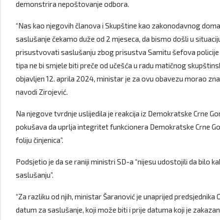
demonstrira nepoštovanje odbora.
“Nas kao njegovih članova i Skupštine kao zakonodavnog doma iz 
saslušanje čekamo duže od 2 mjeseca, da bismo došli u situacij
prisustvovati saslušanju zbog prisustva Samitu šefova policije
tipa ne bi smjele biti preče od učešća u radu matičnog skupšt
objavljen 12. aprila 2024, ministar je za ovu obavezu morao znati 
navodi Zirojević.
Na njegove tvrdnje uslijedila je reakcija iz Demokratske Crne G
pokušava da uprlja integritet funkcionera Demokratske Crne Gor
foliju činjenica”.
Podsjetio je da se raniji ministri SD-a “nijesu udostojili da bil
saslušanju”.
“Za razliku od njih, ministar Šaranović je unaprijed predsjedn
datum za saslušanje, koji može biti i prije datuma koji je zakaza