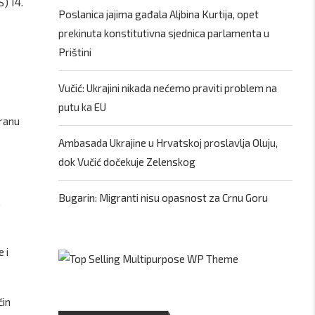
) 14.
Poslanica jajima gađala Aljbina Kurtija, opet
prekinuta konstitutivna sjednica parlamenta u
Prištini
Vučić: Ukrajini nikada nećemo praviti problem na
putu ka EU
branu
Ambasada Ukrajine u Hrvatskoj proslavlja Oluju,
dok Vučić dočekuje Zelenskog
Bugarin: Migranti nisu opasnost za Crnu Goru
,
 i
čin