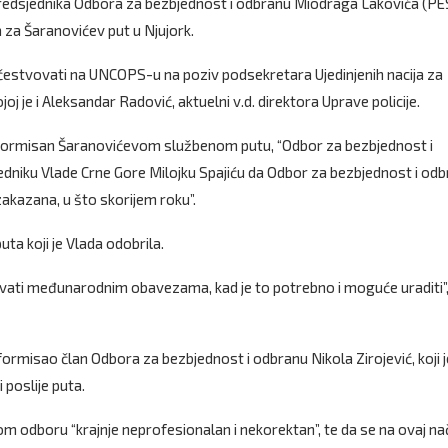
predsjednika Odbora za bezbjednost i odbranu Miodraga Lakovića (PES
a za Šaranovićev put u Njujork.
estvovati na UNCOPS-u na poziv podsekretara Ujedinjenih nacija za
j je i Aleksandar Radović, aktuelni v.d. direktora Uprave policije.
e informisan Šaranovićevom službenom putu, “Odbor za bezbjednost i
jedniku Vlade Crne Gore Milojku Spajiću da Odbor za bezbjednost i od
akazana, u što skorijem roku”.
ta koji je Vlada odobrila.
ati međunarodnim obavezama, kad je to potrebno i moguće uraditi”
rmisao član Odbora za bezbjednost i odbranu Nikola Zirojević, koji je
 poslije puta.
 odboru “krajnje neprofesionalan i nekorektan”, te da se na ovaj na