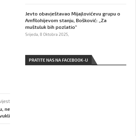
Jevto obavještavao Mijajlovićevu grupu o
Amfilohijevom stanju, Bošković: „Za
muštuluk bih pozlatio“
Srijeda, 8 Oktobra 2025,
PRATITE NAS NA FACEBOOK-U
vijest
u, ne
vukli