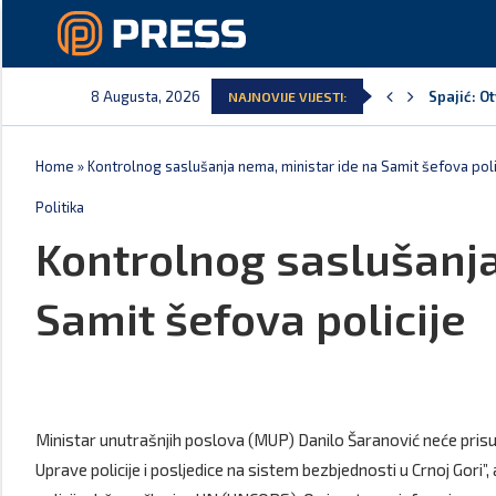
8 Augusta, 2026
Spajić: O
NAJNOVIJE VIJESTI:
Serbian T
Delegacija
Potpisan 
Home
»
Kontrolnog saslušanja nema, ministar ide na Samit šefova poli
Politika
Kontrolnog saslušanja
Samit šefova policije
Ministar unutrašnjih poslova (MUP) Danilo Šaranović neće pris
Uprave policije i posljedice na sistem bezbjednosti u Crnoj Gori