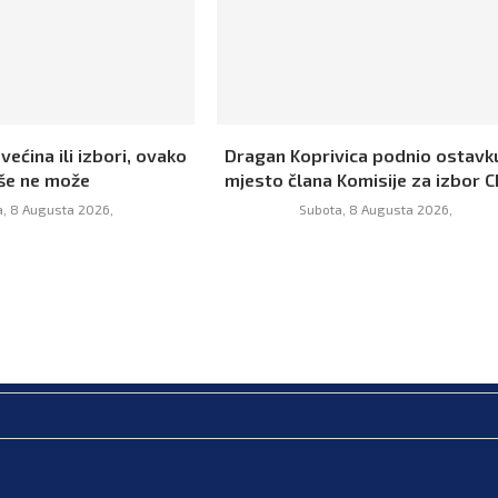
 većina ili izbori, ovako
Dragan Koprivica podnio ostavk
iše ne može
mjesto člana Komisije za izbor C
, 8 Augusta 2026,
Subota, 8 Augusta 2026,