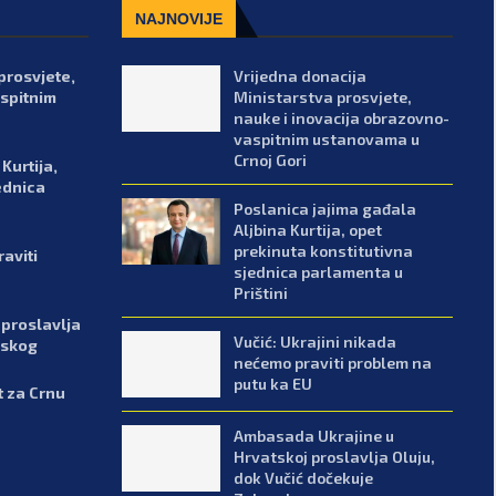
NAJNOVIJE
prosvjete,
Vrijedna donacija
spitnim
Ministarstva prosvjete,
nauke i inovacija obrazovno-
vaspitnim ustanovama u
Crnoj Gori
Kurtija,
ednica
Poslanica jajima gađala
Aljbina Kurtija, opet
prekinuta konstitutivna
aviti
sjednica parlamenta u
Prištini
proslavlja
Vučić: Ukrajini nikada
nskog
nećemo praviti problem na
putu ka EU
t za Crnu
Ambasada Ukrajine u
Hrvatskoj proslavlja Oluju,
dok Vučić dočekuje