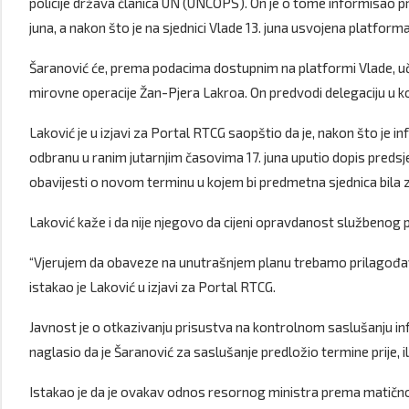
policije država članica UN (UNCOPS). On je o tome informisao 
juna, a nakon što je na sjednici Vlade 13. juna usvojena platform
Šaranović će, prema podacima dostupnim na platformi Vlade, uč
mirovne operacije Žan-Pjera Lakroa. On predvodi delegaciju u kojo
Laković je u izjavi za Portal RTCG saopštio da je, nakon što j
odbranu u ranim jutarnjim časovima 17. juna uputio dopis preds
obavijesti o novom terminu u kojem bi predmetna sjednica bila z
Laković kaže i da nije njegovo da cijeni opravdanost službenog pu
“Vjerujem da obaveze na unutrašnjem planu trebamo prilagođav
istakao je Laković u izjavi za Portal RTCG.
Javnost je o otkazivanju prisustva na kontrolnom saslušanju info
naglasio da je Šaranović za saslušanje predložio termine prije, ili
Istakao je da je ovakav odnos resornog ministra prema matičnom