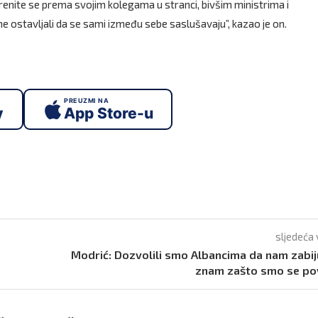
renite se prema svojim kolegama u stranci, bivšim ministrima i
ne ostavljali da se sami između sebe saslušavaju”, kazao je on.
PREUZMI NA
y
App Store-u
sljedeća 
Modrić: Dozvolili smo Albancima da nam zabij
znam zašto smo se po