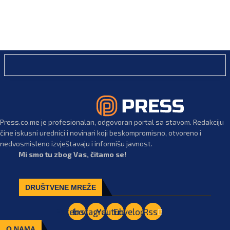
Press.co.me je profesionalan, odgovoran portal sa stavom. Redakciju
čine iskusni urednici i novinari koji beskompromisno, otvoreno i
nedvosmisleno izvještavaju i informišu javnost.
Mi smo tu zbog Vas, čitamo se!
DRUŠTVENE MREŽE
Facebook
Instagram
Youtube
Envelope
Rss
O NAMA