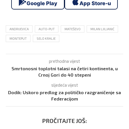
Google Play
App Store-u
ANDRIJEVICA
AUTO-PUT
MATEŠEVO
MILAN LJILJANIĆ
MONTEPUT
SELO KRALJE
prethodna vijest
Smrtonosni toplotni talasi na četiri kontinenta, u
Crnoj Gori do 40 stepeni
sljedeća vijest
Dodik: Uskoro predlog za političko razgraničenje sa
Federacijom
PROČITAJTE JOŠ: