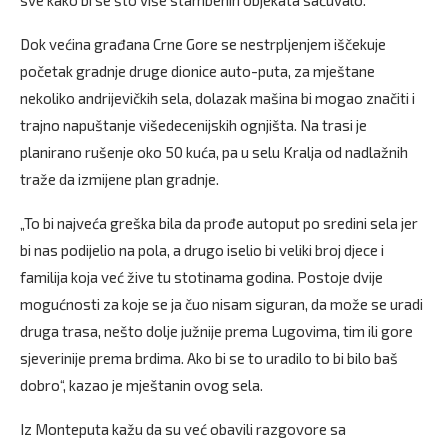
sve kako bi se što više stambenih objekata sačuvalo.
Dok većina građana Crne Gore se nestrpljenjem iščekuje
početak gradnje druge dionice auto-puta, za mještane
nekoliko andrijevičkih sela, dolazak mašina bi mogao značiti i
trajno napuštanje višedecenijskih ognjišta. Na trasi je
planirano rušenje oko 50 kuća, pa u selu Kralja od nadlažnih
traže da izmijene plan gradnje.
„To bi najveća greška bila da prođe autoput po sredini sela jer
bi nas podijelio na pola, a drugo iselio bi veliki broj djece i
familija koja već žive tu stotinama godina. Postoje dvije
mogućnosti za koje se ja čuo nisam siguran, da može se uradi
druga trasa, nešto dolje južnije prema Lugovima, tim ili gore
sjeverinije prema brdima. Ako bi se to uradilo to bi bilo baš
dobro“, kazao je mještanin ovog sela.
Iz Monteputa kažu da su već obavili razgovore sa