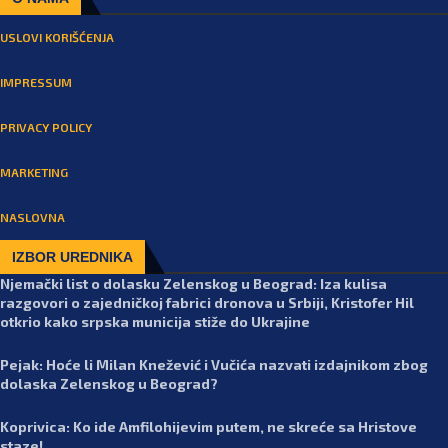
USLOVI KORIŠĆENJA
IMPRESSUM
PRIVACY POLICY
MARKETING
NASLOVNA
IZBOR UREDNIKA
Njemački list o dolasku Zelenskog u Beograd: Iza kulisa
razgovori o zajedničkoj fabrici dronova u Srbiji, Kristofer Hil
otkrio kako srpska municija stiže do Ukrajine
Pejak: Hoće li Milan Knežević i Vučića nazvati izdajnikom zbog
dolaska Zelenskog u Beograd?
Koprivica: Ko ide Amfilohijevim putem, ne skreće sa Hristove
staze!