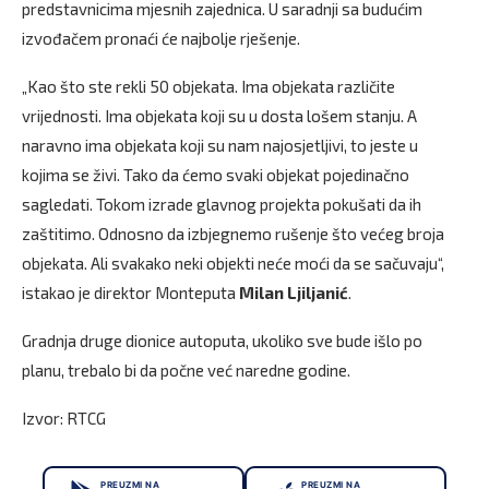
predstavnicima mjesnih zajednica. U saradnji sa budućim
izvođačem pronaći će najbolje rješenje.
„Kao što ste rekli 50 objekata. Ima objekata različite
vrijednosti. Ima objekata koji su u dosta lošem stanju. A
naravno ima objekata koji su nam najosjetljivi, to jeste u
kojima se živi. Tako da ćemo svaki objekat pojedinačno
sagledati. Tokom izrade glavnog projekta pokušati da ih
zaštitimo. Odnosno da izbjegnemo rušenje što većeg broja
objekata. Ali svakako neki objekti neće moći da se sačuvaju“,
istakao je direktor Monteputa
Milan Ljiljanić
.
Gradnja druge dionice autoputa, ukoliko sve bude išlo po
planu, trebalo bi da počne već naredne godine.
Izvor: RTCG
PREUZMI NA
PREUZMI NA