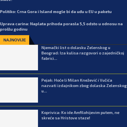
Politiko: Crna Gora i Island mogle bi da uđu u EU u paketu
Uprava carina: Naplata prihoda porasla 5,5 odsto u odnosu na
prošlu godinu
NAJNOVIJE
Njemački list o dolasku Zelenskog u
Beograd: Iza kulisa razgovori o zajedničkoj
fabrici...
Pejak: Hoće li Milan Knežević i Vučića
nazvati izdajnikom zbog dolaska Zelenskog
u...
Koprivica: Ko ide Amfilohijevim putem, ne
skreće sa Hristove staze!