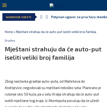
Potpisan ugovor za prvu fazu stamben
NAJNOVIJE VIJESTI:
Danski političar: Obilazak skupštine 
Kljajić obmanuo javnost: ASK nije dao
Srbija: Manjak u državnoj kasi milija
Ivanović za Eurokaz: Evropska unija n
Spajić: Snažno podržavamo domaće fe
Home
»
Mještani strahuju da će auto-put iseliti veliki broj familija
Društvo
Mještani strahuju da će auto-put
iseliti veliki broj familija
Zbog nastavka gradnje auto-puta, od Mateševa do
Andrijevice, negodovali su mještani nekoliko sela. Planirano je
rušenje oko 50 kuća, pa u selu Kralja strahuju da će auto-put
iseliti mještane tog kraja. Iz Monteputa poručuju da će učiniti