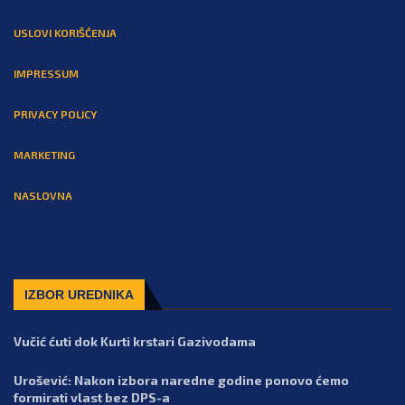
USLOVI KORIŠĆENJA
IMPRESSUM
PRIVACY POLICY
MARKETING
NASLOVNA
IZBOR UREDNIKA
Vučić ćuti dok Kurti krstari Gazivodama
Urošević: Nakon izbora naredne godine ponovo ćemo
formirati vlast bez DPS-a