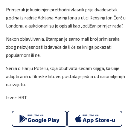
Primjerak je kupio njen prethodni vlasnik prije dvadesetak
godina iz radnje Adrijana Haringtona u ulici Kensington Čerč u
Londonu, a aukcionari su je opisali kao „odličan primjer rada“.
Nakon objavljivanja, štampan je samo mali broj primjeraka
zbog neizvjesnosti izdavača da li će se knjiga pokazati
popularnom ili ne.
Serija o Hariju Poteru, koja obuhvata sedam knjiga, kasnije
adaptiranih u filmske hitove, postala je jedna od najomiljenijih
na svijetu.
Izvor: HRT
PREUZMI NA
PREUZMI NA
Google Play
App Store-u