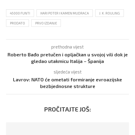
45000 FUNTI
HARI POTER I KAMEN MUDRACA
J. K. ROULING
PRODATO
PRVO IZDANJE
prethodna vijest
Roberto Bađo pretučen i opljačkan u svojoj vili dok je
gledao utakmicu Italija – Španija
sljedeća vijest
Lavrov: NATO će ometati formiranje evroazijske
bezbjednosne strukture
PROČITAJTE JOŠ: