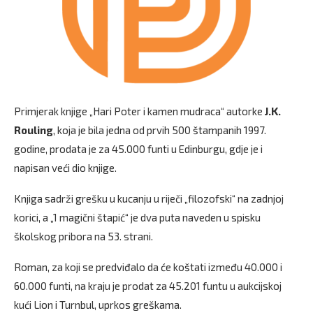
Primjerak knjige „Hari Poter i kamen mudraca“ autorke
J.K.
Rouling
, koja je bila jedna od prvih 500 štampanih 1997.
godine, prodata je za 45.000 funti u Edinburgu, gdje je i
napisan veći dio knjige.
Knjiga sadrži grešku u kucanju u riječi „filozofski“ na zadnjoj
korici, a „1 magični štapić“ je dva puta naveden u spisku
školskog pribora na 53. strani.
Roman, za koji se predviđalo da će koštati između 40.000 i
60.000 funti, na kraju je prodat za 45.201 funtu u aukcijskoj
kući Lion i Turnbul, uprkos greškama.