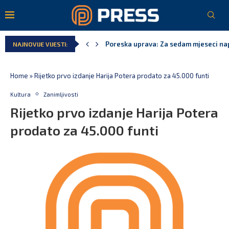
Poreska uprava: Za sedam mjeseci napl
NAJNOVIJE VIJESTI:
Laković: Crna Gora nije dobila zvaničn
Crna Gora neće biti domaćin migrants
Aerodromi Crne Gore za sedam mjeseci
EPCG: Sistem stabilan, Termoelektran
Spajić: Crna Gora neće prihvatiti cent
Home
»
Rijetko prvo izdanje Harija Potera prodato za 45.000 funti
Kultura
Zanimljivosti
Rijetko prvo izdanje Harija Potera
prodato za 45.000 funti