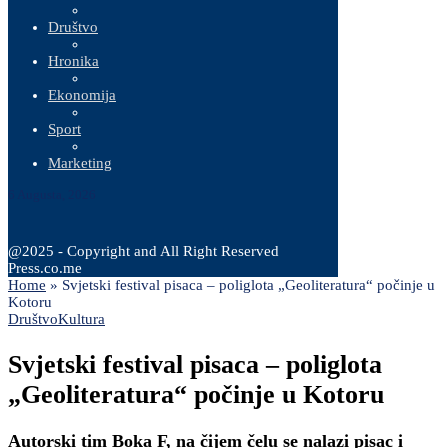
Društvo
Hronika
Ekonomija
Sport
Marketing
6 Augusta, 2026
@2025 - Copyright and All Right Reserved
Press.co.me
Home
»
Svjetski festival pisaca – poliglota „Geoliteratura“ počinje u
Kotoru
Društvo
Kultura
Svjetski festival pisaca – poliglota
„Geoliteratura“ počinje u Kotoru
Autorski tim Boka F, na čijem čelu se nalazi pisac i