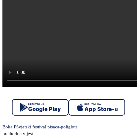
PREUZMI NA
PREUZMI NA
Google Play
App Store-u
Boka F
Svjetski festival pisaca-poliglota
prethodna vijest