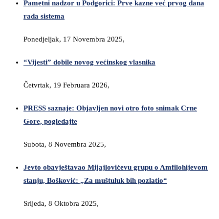
Pametni nadzor u Podgorici: Prve kazne već prvog dana
rada sistema
Ponedjeljak, 17 Novembra 2025,
“Vijesti” dobile novog većinskog vlasnika
Četvrtak, 19 Februara 2026,
PRESS saznaje: Objavljen novi otro foto snimak Crne
Gore, pogledajte
Subota, 8 Novembra 2025,
Jevto obavještavao Mijajlovićevu grupu o Amfilohijevom
stanju, Bošković: „Za muštuluk bih pozlatio“
Srijeda, 8 Oktobra 2025,