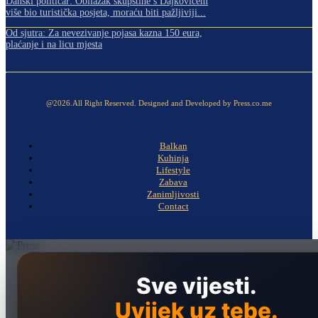
Danski političar: Obilazak skupštine s Dajkovićem
više bio turistička posjeta, moraću biti pažljiviji...
Od sjutra: Za nevezivanje pojasa kazna 150 eura,
plaćanje i na licu mjesta
@2026.All Right Reserved. Designed and Developed by Press.co.me
Balkan
Kuhinja
Lifestyle
Zabava
Zanimljivosti
Contact
Naslovna
Sve vijesti.
Politika
Uvijek uz tebe.
Društvo