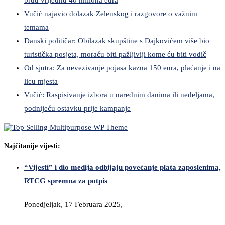
Vučić najavio dolazak Zelenskog i razgovore o važnim
temama
Danski političar: Obilazak skupštine s Dajkovićem više bio
turistička posjeta, moraću biti pažljiviji kome ću biti vodič
Od sjutra: Za nevezivanje pojasa kazna 150 eura, plaćanje i na
licu mjesta
Vučić: Raspisivanje izbora u narednim danima ili nedeljama,
podnijeću ostavku prije kampanje
Najčitanije vijesti:
“Vijesti” i dio medija odbijaju povećanje plata zaposlenima,
RTCG spremna za potpis
Ponedjeljak, 17 Februara 2025,