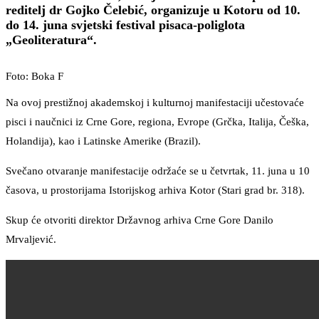
reditelj dr Gojko Čelebić, organizuje u Kotoru od 10.
do 14. juna svjetski festival pisaca-poliglota
„Geoliteratura“.
Foto: Boka F
Na ovoj prestižnoj akademskoj i kulturnoj manifestaciji učestovaće
pisci i naučnici iz Crne Gore, regiona, Evrope (Grčka, Italija, Češka,
Holandija), kao i Latinske Amerike (Brazil).
Svečano otvaranje manifestacije održaće se u četvrtak, 11. juna u 10
časova, u prostorijama Istorijskog arhiva Kotor (Stari grad br. 318).
Skup će otvoriti direktor Državnog arhiva Crne Gore Danilo
Mrvaljević.