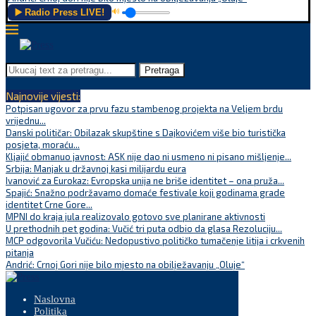
▶️ Radio Press LIVE!
🔊
Pretraga
Najnovije vijesti:
Potpisan ugovor za prvu fazu stambenog projekta na Veljem brdu
vrijednu...
Danski političar: Obilazak skupštine s Dajkovićem više bio turistička
posjeta, moraću...
Kljajić obmanuo javnost: ASK nije dao ni usmeno ni pisano mišljenje...
Srbija: Manjak u državnoj kasi milijardu eura
Ivanović za Eurokaz: Evropska unija ne briše identitet – ona pruža...
Spajić: Snažno podržavamo domaće festivale koji godinama grade
identitet Crne Gore...
MPNI do kraja jula realizovalo gotovo sve planirane aktivnosti
U prethodnih pet godina: Vučić tri puta odbio da glasa Rezoluciju...
MCP odgovorila Vučiću: Nedopustivo političko tumačenje litija i crkvenih
pitanja
Andrić: Crnoj Gori nije bilo mjesto na obilježavanju „Oluje“
Naslovna
Politika