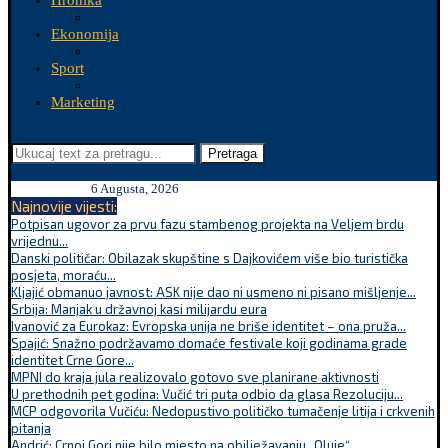
Hronika
Ekonomija
Sport
Marketing
Pretraga
6 Augusta, 2026
Najnovije vijesti:
Potpisan ugovor za prvu fazu stambenog projekta na Veljem brdu
vrijednu...
Danski političar: Obilazak skupštine s Dajkovićem više bio turistička
posjeta, moraću...
Kljajić obmanuo javnost: ASK nije dao ni usmeno ni pisano mišljenje...
Srbija: Manjak u državnoj kasi milijardu eura
Ivanović za Eurokaz: Evropska unija ne briše identitet – ona pruža...
Spajić: Snažno podržavamo domaće festivale koji godinama grade
identitet Crne Gore...
MPNI do kraja jula realizovalo gotovo sve planirane aktivnosti
U prethodnih pet godina: Vučić tri puta odbio da glasa Rezoluciju...
MCP odgovorila Vučiću: Nedopustivo političko tumačenje litija i crkvenih
pitanja
Andrić: Crnoj Gori nije bilo mjesto na obilježavanju „Oluje“