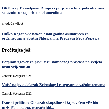
GP Božaj: Državljanin Rusije sa potjernice Interpola uhapšen
sa lažnim ukrajinskim dokumentima
sljedeća vijest
Duško Roganović nakon osam godina osumnjičen za
organizovanje ubistva Nikšićanina Predraga Peda Pejovića
Pročitajte još:
Potpisan ugovor za prvu fazu stambenog projekta na Veljem
brdu vrijednu 40...
Četvrtak, 6 Augusta 2026,
Vučić najavio dolazak Zelenskog i razgovore o važnim temama
Četvrtak, 6 Augusta 2026,
Danski političar: Obilazak skupštine s Dajkovićem više bio
turistička posjeta, moraću biti...