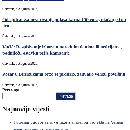
Četvrtak, 6 Augusta 2026,
Od sjutra: Za nevezivanje pojasa kazna 150 eura, plaćanje i na
licu...
Četvrtak, 6 Augusta 2026,
Vučić: Raspisivanje izbora u narednim danima ili nedeljama,
podnijeću ostavku prije kampanje
Četvrtak, 6 Augusta 2026,
Požar u Blizikućama brzo se proširio, zahvatio veliku površinu
Četvrtak, 6 Augusta 2026,
Pretraga
Pretraga
Najnovije vijesti
Potpisan ugovor za prvu fazu stambenog projekta na Veljem
brdu vrijednu 40 miliona eura