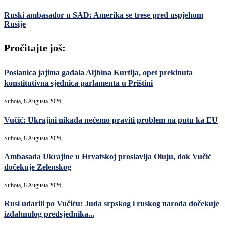
Ruski ambasador u SAD: Amerika se trese pred uspjehom
Rusije
Pročitajte još:
Poslanica jajima gađala Aljbina Kurtija, opet prekinuta
konstitutivna sjednica parlamenta u Prištini
Subota, 8 Augusta 2026,
Vučić: Ukrajini nikada nećemo praviti problem na putu ka EU
Subota, 8 Augusta 2026,
Ambasada Ukrajine u Hrvatskoj proslavlja Oluju, dok Vučić
dočekuje Zelenskog
Subota, 8 Augusta 2026,
Rusi udarili po Vučiću: Juda srpskog i ruskog naroda dočekuje
izdahnulog predsjednika...