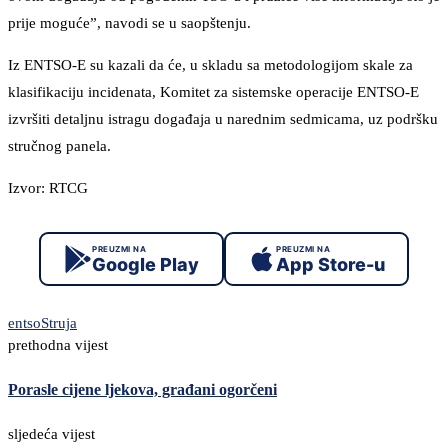
prije moguće”, navodi se u saopštenju.
Iz ENTSO-E su kazali da će, u skladu sa metodologijom skale za
klasifikaciju incidenata, Komitet za sistemske operacije ENTSO-E
izvršiti detaljnu istragu događaja u narednim sedmicama, uz podršku
stručnog panela.
Izvor: RTCG
PREUZMI NA
PREUZMI NA
Google Play
App Store-u
entso
Struja
prethodna vijest
Porasle cijene ljekova, građani ogorčeni
sljedeća vijest