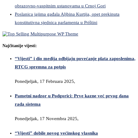
obrazovno-vaspitnim ustanovama u Crnoj Gori
Poslanica jajima gađala Aljbina Kurtija, opet prekinuta
konstitutivna sjednica parlamenta u Prištini
Najčitanije vijesti:
“Vijesti” i dio medija odbijaju povećanje plata zaposlenima,
RTCG spremna za potpis
Ponedjeljak, 17 Februara 2025,
Pametni nadzor u Podgorici: Prve kazne već prvog dana
rada sistema
Ponedjeljak, 17 Novembra 2025,
“Vijesti” dobile novog većinskog vlasnika