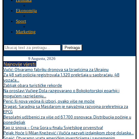
Hronika
Ekonomija
Sport
Marketing
Pretraga
9 Augusta, 2026
Najnovije vijesti:
Vučić: Otvaramo fabriku dronova sa Izraelcima za Ukrajinu
Za 48 sati policija registrovala 1.320 prekršaja u saobraćaju, 48
vozača...
Žabljak obara turističke rekorde
Na proslavi Vučjeg Dola razgovarano o Bokokotorskoj eparhiji i
mogućem razrješenju...
Perić: Ili nova većina ili izbori, ovako više ne može
Dragaš: Saradnja sa Masdarom je najvažnija razvojna prekretnica za
EPCG
Besplatni udžbenici za više od 67.700 osnovaca: Distribucija počinje u
ponedjeljak
Kao iz snova – Crna Gora u finalu Svjetskog prvenstva!
Pejak: Hoće li Milan Knežević i Vučića nazvati izdajnikom zbog dolaska...
Spajić: Otvaramo vrata američkim investicijama i savremenim