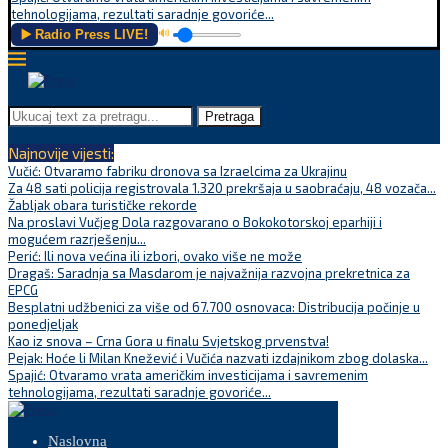
tehnologijama, rezultati saradnje govoriće...
▶️ Radio Press LIVE!
🔊
Pretraga
Najnovije vijesti:
Vučić: Otvaramo fabriku dronova sa Izraelcima za Ukrajinu
Za 48 sati policija registrovala 1.320 prekršaja u saobraćaju, 48 vozača...
Žabljak obara turističke rekorde
Na proslavi Vučjeg Dola razgovarano o Bokokotorskoj eparhiji i
mogućem razrješenju...
Perić: Ili nova većina ili izbori, ovako više ne može
Dragaš: Saradnja sa Masdarom je najvažnija razvojna prekretnica za
EPCG
Besplatni udžbenici za više od 67.700 osnovaca: Distribucija počinje u
ponedjeljak
Kao iz snova – Crna Gora u finalu Svjetskog prvenstva!
Pejak: Hoće li Milan Knežević i Vučića nazvati izdajnikom zbog dolaska...
Spajić: Otvaramo vrata američkim investicijama i savremenim
tehnologijama, rezultati saradnje govoriće...
Naslovna