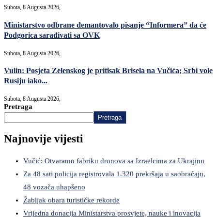
Subota, 8 Augusta 2026,
Ministarstvo odbrane demantovalo pisanje “Informera” da će
Podgorica sarađivati sa OVK
Subota, 8 Augusta 2026,
Vulin: Posjeta Zelenskog je pritisak Brisela na Vučića; Srbi vole
Rusiju iako...
Subota, 8 Augusta 2026,
Pretraga
Pretraga
Najnovije vijesti
Vučić: Otvaramo fabriku dronova sa Izraelcima za Ukrajinu
Za 48 sati policija registrovala 1.320 prekršaja u saobraćaju,
48 vozača uhapšeno
Žabljak obara turističke rekorde
Vrijedna donacija Ministarstva prosvjete, nauke i inovacija