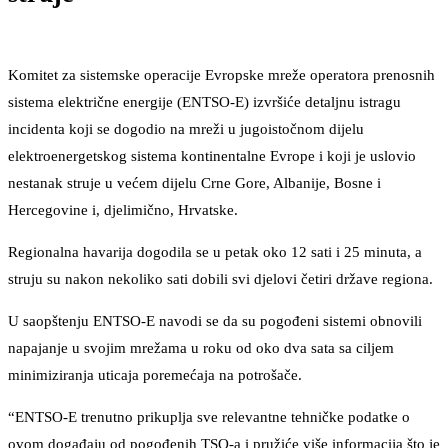
Komitet za sistemske operacije Evropske mreže operatora prenosnih
sistema električne energije (ENTSO-E) izvršiće detaljnu istragu
incidenta koji se dogodio na mreži u jugoistočnom dijelu
elektroenergetskog sistema kontinentalne Evrope i koji je uslovio
nestanak struje u većem dijelu Crne Gore, Albanije, Bosne i
Hercegovine i, djelimično, Hrvatske.
Regionalna havarija dogodila se u petak oko 12 sati i 25 minuta, a
struju su nakon nekoliko sati dobili svi djelovi četiri države regiona.
U saopštenju ENTSO-E navodi se da su pogođeni sistemi obnovili
napajanje u svojim mrežama u roku od oko dva sata sa ciljem
minimiziranja uticaja poremećaja na potrošače.
“ENTSO-E trenutno prikuplja sve relevantne tehničke podatke o
ovom događaju od pogođenih TSO-a i pružiće više informacija što je