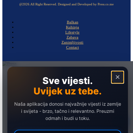
@2026.All Right Reserved. Designed and Developed by Press.co.me
Balkan
Kuhinja
Lifestyle
Zabava
Zanimljivosti
Contact
Naslovna
×
Sve vijesti.
Politika
Uvijek uz tebe.
Društvo
Hronika
Naša aplikacija donosi najvažnije vijesti iz zemlje
Ekonomija
i svijeta - brzo, tačno i relevantno. Preuzmi
odmah i budi u toku.
Sport
Marketing