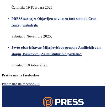
Četvrtak, 19 Februara 2026,
PRESS saznaje: Objavljen novi otro foto snimak Crne
Gore, pogledajte
Subota, 8 Novembra 2025,
Jevto obavještavao Mijajlovićevu grupu o Amfilohijevom
stanju, Bošković: „Za muštuluk bih pozlatio“
Srijeda, 8 Oktobra 2025,
Pratite nas na facebook-u
Pratite nas na facebook-u