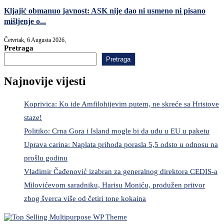
Kljajić obmanuo javnost: ASK nije dao ni usmeno ni pisano
mišljenje o...
Četvrtak, 6 Augusta 2026,
Pretraga
Pretraga
Najnovije vijesti
Koprivica: Ko ide Amfilohijevim putem, ne skreće sa Hristove
staze!
Politiko: Crna Gora i Island mogle bi da uđu u EU u paketu
Uprava carina: Naplata prihoda porasla 5,5 odsto u odnosu na
prošlu godinu
Vladimir Čađenović izabran za generalnog direktora CEDIS-a
Milovićevom saradniku, Harisu Moniću, produžen pritvor
zbog šverca više od četiri tone kokaina