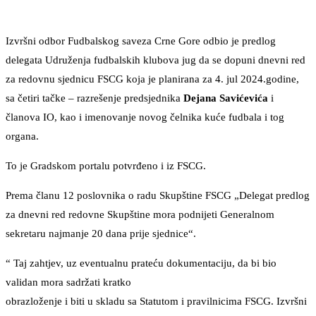
Izvršni odbor Fudbalskog saveza Crne Gore odbio je predlog
delegata Udruženja fudbalskih klubova jug da se dopuni dnevni red
za redovnu sjednicu FSCG koja je planirana za 4. jul 2024.godine,
sa četiri tačke – razrešenje predsjednika
Dejana Savićevića
i
članova IO, kao i imenovanje novog čelnika kuće fudbala i tog
organa.
To je Gradskom portalu potvrđeno i iz FSCG.
Prema članu 12 poslovnika o radu Skupštine FSCG „Delegat predlog
za dnevni red redovne Skupštine mora podnijeti Generalnom
sekretaru najmanje 20 dana prije sjednice“.
“ Taj zahtjev, uz eventualnu prateću dokumentaciju, da bi bio
validan mora sadržati kratko
obrazloženje i biti u skladu sa Statutom i pravilnicima FSCG. Izvršni