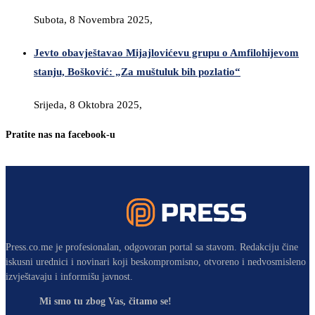
Subota, 8 Novembra 2025,
Jevto obavještavao Mijajlovićevu grupu o Amfilohijevom
stanju, Bošković: „Za muštuluk bih pozlatio“
Srijeda, 8 Oktobra 2025,
Pratite nas na facebook-u
Press.co.me je profesionalan, odgovoran portal sa stavom. Redakciju čine
iskusni urednici i novinari koji beskompromisno, otvoreno i nedvosmisleno
izvještavaju i informišu javnost.
Mi smo tu zbog Vas, čitamo se!