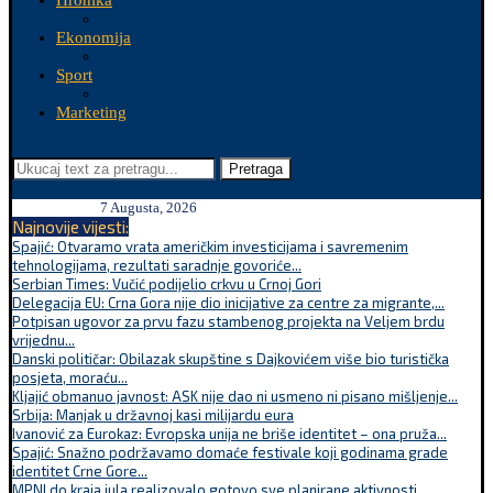
Hronika
Ekonomija
Sport
Marketing
Pretraga
7 Augusta, 2026
Najnovije vijesti:
Spajić: Otvaramo vrata američkim investicijama i savremenim
tehnologijama, rezultati saradnje govoriće...
Serbian Times: Vučić podijelio crkvu u Crnoj Gori
Delegacija EU: Crna Gora nije dio inicijative za centre za migrante,...
Potpisan ugovor za prvu fazu stambenog projekta na Veljem brdu
vrijednu...
Danski političar: Obilazak skupštine s Dajkovićem više bio turistička
posjeta, moraću...
Kljajić obmanuo javnost: ASK nije dao ni usmeno ni pisano mišljenje...
Srbija: Manjak u državnoj kasi milijardu eura
Ivanović za Eurokaz: Evropska unija ne briše identitet – ona pruža...
Spajić: Snažno podržavamo domaće festivale koji godinama grade
identitet Crne Gore...
MPNI do kraja jula realizovalo gotovo sve planirane aktivnosti