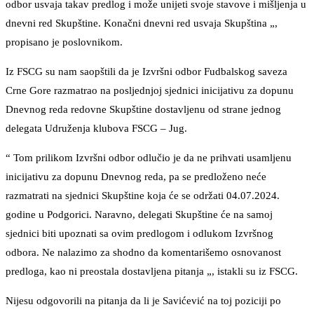
odbor usvaja takav predlog i može unijeti svoje stavove i mišljenja u
dnevni red Skupštine. Konačni dnevni red usvaja Skupština „,
propisano je poslovnikom.
Iz FSCG su nam saopštili da je Izvršni odbor Fudbalskog saveza
Crne Gore razmatrao na posljednjoj sjednici inicijativu za dopunu
Dnevnog reda redovne Skupštine dostavljenu od strane jednog
delegata Udruženja klubova FSCG – Jug.
“ Tom prilikom Izvršni odbor odlučio je da ne prihvati usamljenu
inicijativu za dopunu Dnevnog reda, pa se predloženo neće
razmatrati na sjednici Skupštine koja će se održati 04.07.2024.
godine u Podgorici. Naravno, delegati Skupštine će na samoj
sjednici biti upoznati sa ovim predlogom i odlukom Izvršnog
odbora. Ne nalazimo za shodno da komentarišemo osnovanost
predloga, kao ni preostala dostavljena pitanja „, istakli su iz FSCG.
Nijesu odgovorili na pitanja da li je Savićević na toj poziciji po