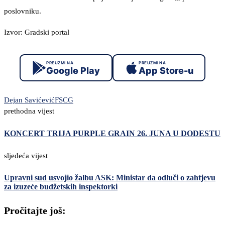
poslovniku.
Izvor: Gradski portal
PREUZMI NA
PREUZMI NA
Google Play
App Store-u
Dejan Savićević
FSCG
prethodna vijest
KONCERT TRIJA PURPLE GRAIN 26. JUNA U DODESTU
sljedeća vijest
Upravni sud usvojio žalbu ASK: Ministar da odluči o zahtjevu
za izuzeće budžetskih inspektorki
Pročitajte još: