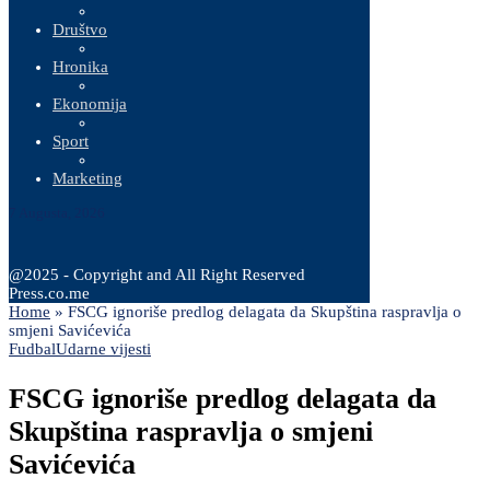
Društvo
Hronika
Ekonomija
Sport
Marketing
7 Augusta, 2026
@2025 - Copyright and All Right Reserved
Press.co.me
Home
»
FSCG ignoriše predlog delagata da Skupština raspravlja o
smjeni Savićevića
Fudbal
Udarne vijesti
FSCG ignoriše predlog delagata da
Skupština raspravlja o smjeni
Savićevića