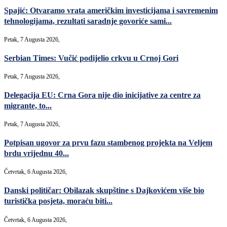
Spajić: Otvaramo vrata američkim investicijama i savremenim
tehnologijama, rezultati saradnje govoriće sami...
Petak, 7 Augusta 2026,
Serbian Times: Vučić podijelio crkvu u Crnoj Gori
Petak, 7 Augusta 2026,
Delegacija EU: Crna Gora nije dio inicijative za centre za
migrante, to...
Petak, 7 Augusta 2026,
Potpisan ugovor za prvu fazu stambenog projekta na Veljem
brdu vrijednu 40...
Četvrtak, 6 Augusta 2026,
Danski političar: Obilazak skupštine s Dajkovićem više bio
turistička posjeta, moraću biti...
Četvrtak, 6 Augusta 2026,