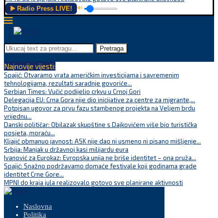
▶️ Radio Press LIVE!
🔊
Pretraga
Najnovije vijesti:
Spajić: Otvaramo vrata američkim investicijama i savremenim
tehnologijama, rezultati saradnje govoriće...
Serbian Times: Vučić podijelio crkvu u Crnoj Gori
Delegacija EU: Crna Gora nije dio inicijative za centre za migrante,...
Potpisan ugovor za prvu fazu stambenog projekta na Veljem brdu
vrijednu...
Danski političar: Obilazak skupštine s Dajkovićem više bio turistička
posjeta, moraću...
Kljajić obmanuo javnost: ASK nije dao ni usmeno ni pisano mišljenje...
Srbija: Manjak u državnoj kasi milijardu eura
Ivanović za Eurokaz: Evropska unija ne briše identitet – ona pruža...
Spajić: Snažno podržavamo domaće festivale koji godinama grade
identitet Crne Gore...
MPNI do kraja jula realizovalo gotovo sve planirane aktivnosti
Naslovna
Politika