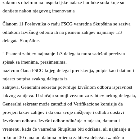
zakonu s obzirom na inspekcijske nalaze i odluke suda koje su
donijete nakon njegovog imenovanja
Članom 11 Poslovnika o radu FSCG vanredna Skupština se saziva
odlukom Izvršnog odbora ili na pismeni zahtjev najmanje 1/3
delegata Skupštine.
“ Pismeni zahtjev najmanje 1/3 delegata mora sadržati precizan
spisak sa imenima, prezimenima,
nazivom člana FSCG kojeg delegat predstavlja, potpis kao i datum i
mjesto potpisa svakog delegata iz
zahtjeva. Generalni sekretar potvrđuje Izvršnom odboru ispravnost
takvog zahtjeva. U slučaju sumnji vezano za zahtjev nekog delegata,
Generalni sekretar može zatražiti od Verifikacione komisije da
provjeri takav zahtjev i da ona svoje mišljenje i odluku dostavi
Izvršnom odboru. Izvršni odbor odlučuje o mjestu, datumu i
vremenu, kada će vanredna Skupština biti održana, ali najmanje u
roku od 30 dana od datuma prijema zahtjeva delegata „, piše u