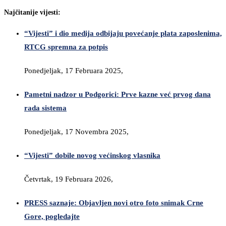
Najčitanije vijesti:
“Vijesti” i dio medija odbijaju povećanje plata zaposlenima,
RTCG spremna za potpis
Ponedjeljak, 17 Februara 2025,
Pametni nadzor u Podgorici: Prve kazne već prvog dana
rada sistema
Ponedjeljak, 17 Novembra 2025,
“Vijesti” dobile novog većinskog vlasnika
Četvrtak, 19 Februara 2026,
PRESS saznaje: Objavljen novi otro foto snimak Crne
Gore, pogledajte