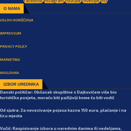
Facebook
Instagram
Youtube
Envelope
Rss
O NAMA
USLOVI KORIŠĆENJA
IMPRESSUM
PRIVACY POLICY
MARKETING
NASLOVNA
IZBOR UREDNIKA
Danski političar: Obilazak skupštine s Dajkovićem više bio
turistička posjeta, moraću biti pažljiviji kome ću biti vodič
Od sjutra: Za nevezivanje pojasa kazna 150 eura, plaćanje i na
licu mjesta
Vučić: Raspisivanje izbora u narednim danima ili nedeljama,