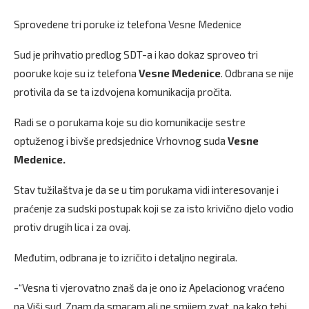
Sprovedene tri poruke iz telefona Vesne Medenice
Sud je prihvatio predlog SDT-a i kao dokaz sproveo tri
pooruke koje su iz telefona
Vesne Medenice
. Odbrana se nije
protivila da se ta izdvojena komunikacija pročita.
Radi se o porukama koje su dio komunikacije sestre
optuženog i bivše predsjednice Vrhovnog suda
Vesne
Medenice.
Stav tužilaštva je da se u tim porukama vidi interesovanje i
praćenje za sudski postupak koji se za isto krivično djelo vodio
protiv drugih lica i za ovaj.
Međutim, odbrana je to izričito i detaljno negirala.
-“Vesna ti vjerovatno znaš da je ono iz Apelacionog vraćeno
na Viši sud. Znam da smaram ali ne smijem zvat, pa kako tebi