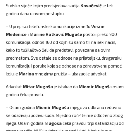
Sudsko vijeće kojim predsjedava sudija
Kovačević
je tek
godinu dana u ovom postupku.
– U prepisci telefonske komunikacije između
Vesne
Medenice i Marine Ratković Mugoše
postoji preko 900
komunikacija, odnos 160 od kojih su samo tri na neki način,
kako to tužilaštvo želi da predstavi, povezane sa ovim
predmetom. Sve ostale se odnose na prijateljsku, drugarsku
komunikaciju i poruke koje se odnose na zdravstvenu pomoć
koju je
Marina
mnogima pružila – ukazao je advokat.
Advokat
Mitar Mugoša
je istakao da
Miomir Mugoš
a osam
godina čeka pravdu.
– Osam godina
Miomir Mugoša
i njegova odbrana redovno
se odazivaju pozivu suda. Ni jedno ročište nije odloženo zbog
njega. Osam godina
Mugoša
čeka pravdu, trpi satanizaciju od