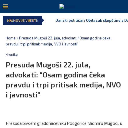
Danski političar: Obilazak skupštine s Da
NAJNOVIJE VIJESTI:
Home
»
Presuda Mugoši 22. jula, advokati: “Osam godina čeka
pravdu i trpi pritisak medija, NVO i javnosti”
Hronika
Presuda Mugoši 22. jula,
advokati: “Osam godina čeka
pravdu i trpi pritisak medija, NVO
i javnosti”
Presuda bivšem gradonačelniku Podgorice Miomiru Mugoši, u