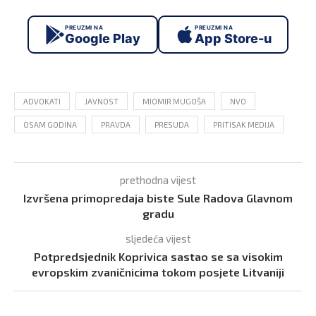
PREUZMI NA
PREUZMI NA
Google Play
App Store-u
ADVOKATI
JAVNOST
MIOMIR MUGOŠA
NVO
OSAM GODINA
PRAVDA
PRESUDA
PRITISAK MEDIJA
prethodna vijest
Izvršena primopredaja biste Sule Radova Glavnom
gradu
sljedeća vijest
Potpredsjednik Koprivica sastao se sa visokim
evropskim zvaničnicima tokom posjete Litvaniji