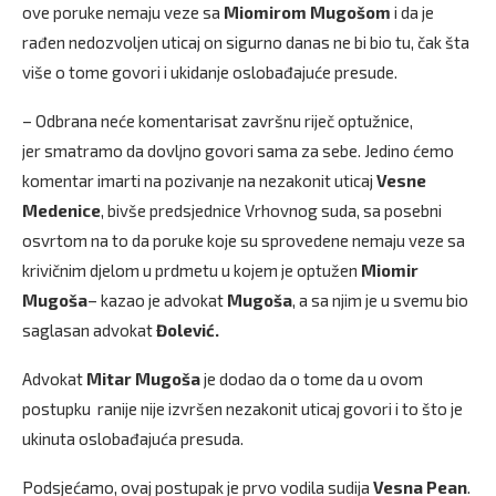
ove poruke nemaju veze sa
Miomirom Mugošom
i da je
rađen nedozvoljen uticaj on sigurno danas ne bi bio tu, čak šta
više o tome govori i ukidanje oslobađajuće presude.
– Odbrana neće komentarisat završnu riječ optužnice,
jer smatramo da dovljno govori sama za sebe. Jedino ćemo
komentar imarti na pozivanje na nezakonit uticaj
Vesne
Medenice
, bivše predsjednice Vrhovnog suda, sa posebni
osvrtom na to da poruke koje su sprovedene nemaju veze sa
krivičnim djelom u prdmetu u kojem je optužen
Miomir
Mugoša
– kazao je advokat
Mugoša
, a sa njim je u svemu bio
saglasan advokat
Đolević.
Advokat
Mitar Mugoša
je dodao da o tome da u ovom
postupku ranije nije izvršen nezakonit uticaj govori i to što je
ukinuta oslobađajuća presuda.
Podsjećamo, ovaj postupak je prvo vodila sudija
Vesna Pean
.