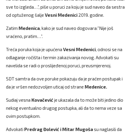
sve to izgleda…”, piše u poruci za koju je sud naveo da sestra
od optuženog šalje
Vesni Medenici
2019. godine.
Zatim
Medenica
, kako je sud naveo dogovara:”Nije još
vraćeno, pratim…”.
Treća poruka koja je upućena
Vesni Medenici
, odnosi se na
odlaganje ročišta i termin zakazivanja novog. Advokati su
navelida se radi o proslijeđenoj poruci, preusmjerenoj.
SDT samtra da ove poruke pokazuju da je praćen postupak i
da je vršen nedozvoljen uticaj od strane
Medenice.
Sudiaj vesna
Kovačević
je ukazala da to može biti jedino dio
nekog eventualno drugog postupka, ali da to nema veze sa
ovim postupkom.
Advokati
Predrag Đolević i Mitar Mugoša
su naglasili da