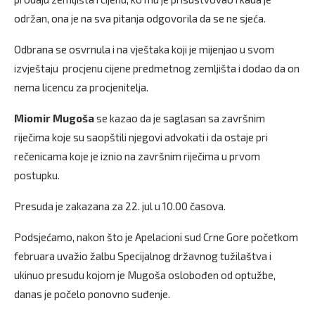
održan, ona je na sva pitanja odgovorila da se ne sjeća.
Odbrana se osvrnula i na vještaka koji je mijenjao u svom
izvještaju procjenu cijene predmetnog zemljišta i dodao da on
nema licencu za procjenitelja.
Miomir Mugoša
se kazao da je saglasan sa završnim
riječima koje su saopštili njegovi advokati i da ostaje pri
rečenicama koje je iznio na završnim riječima u prvom
postupku.
Presuda je zakazana za 22. jul u 10.00 časova.
Podsjećamo, nakon što je Apelacioni sud Crne Gore početkom
februara uvažio žalbu Specijalnog državnog tužilaštva i
ukinuo presudu kojom je Mugoša oslobođen od optužbe,
danas je počelo ponovno suđenje.