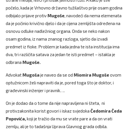
strane medija, NVO i pritisak javnosti i ćuti. A kako je sve
počelo, kada je Vrhovno državno tužilaštvo prije osam godina
odbijalo prijave protiv
Mugoše
, navodeći da nema elemenata
da je počinio krivično djelo i da je cijena zemljišta određena na
osnovu odluke nadležniog organa. Onda se neko nakon
osam godina, iz nama znanog razloga, sjetio da izvadi
predmet iz fioke. Problem je kada jedna te ista institucija ima
dva, tri različita satava za jedan te isti predmet – istakla je
odbrana
Mugoše.
Advokat
Mugoša
je naveo da se od
Miomira Mugoše
ovom
optužnicom želi napraviti da je, pored toga što je doktor, i
građevinski inženjer i pravnik….
On je dodao da o tome da nije napravljena ni šteta, ni
protivzakonita korist govori i iskaz svjedoka
Čedomira Čeda
Popovića,
koji je tražio da mu se vrate pare a da on vrati
zemlju, ali je to tadašnja Uprava Glavnog grada odbila.