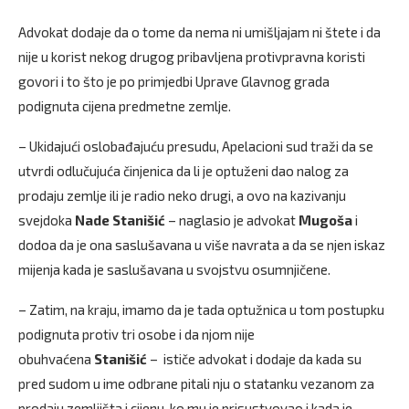
Advokat dodaje da o tome da nema ni umišljajam ni štete i da
nije u korist nekog drugog pribavljena protivpravna koristi
govori i to što je po primjedbi Uprave Glavnog grada
podignuta cijena predmetne zemlje.
– Ukidajući oslobađajuću presudu, Apelacioni sud traži da se
utvrdi odlučujuća činjenica da li je optuženi dao nalog za
prodaju zemlje ili je radio neko drugi, a ovo na kazivanju
svejdoka
Nade Stanišić
– naglasio je advokat
Mugoša
i
dodoa da je ona saslušavana u više navrata a da se njen iskaz
mijenja kada je saslušavana u svojstvu osumnjičene.
– Zatim, na kraju, imamo da je tada optužnica u tom postupku
podignuta protiv tri osobe i da njom nije
obuhvaćena
Stanišić
– ističe advokat i dodaje da kada su
pred sudom u ime odbrane pitali nju o statanku vezanom za
prodaju zemljišta i cijenu, ko mu je prisustvovao i kada je