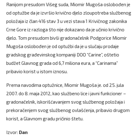
Ranijom presudom Višeg suda, Miomir Mugoša oslobođen je
od optužbe da je izvršio krivično djelo zloupotreba službenog
položaja iz član 416 stav 3 u vezi stava 1 Krivičnog zakonika
Crne Gore iz razloga što nije dokazano da je učinio krivično
djelo. Tom presudom bivši gradonačelnik Podgorice Miomir
Mugoša oslobođen je od optužbi da je u slučaju prodaje
gradskog građevinskog kompaniji DOO “Carine”, oštetio
budžet Glavnog grada od 6,7 miliona eura, a “Carinama”
pribavio korist u istom iznosu.
Prema navodima optužnice, Miomir Mugoša je. od 25. jula
2007. do 8. maja 2012, kao službeno lice i javni funkcioner –
gradonačelnik, iskorišćavanjem svog službenog položaja i
prekoračenjem svog službenog ovlašćenja, pribavio drugom
korist, a Glavnom gradu pričinio štetu.
Izvor:
Dan