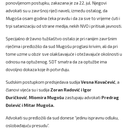
ponovljenom postupku, zakazana je za 22. jul. Njegovi
advokati su u završnoj riječi naveli, između ostalog, da
Mugoša osam godina čeka pravdu i da za sve to vrijeme ćuti i
trpi satanizaciju od strane medija, nekih NVO i pritisak javnosti.
Specijalno državno tužilaštvo ostalo je pri ranijim završnim
riječima i predložilo da sud Mugošu proglasi krivim, ali da pri
tome uzme u obzir sve olakšavajuće i otežavajuće okolnosti u
odnosu na optuženog. SDT smatra da za optužbe ima
dovoljno dokaza koje ih potvrđuju.
Sudskim postupkom predsjedava sudija
Vesna Kovačević
, a
članovi vijeća su i sudija
Zoran Radović i Igor
Đuričković
.
Miomira Mugošu
zastupaju advokati
Predrag
Đolević i Mitar Mugoša.
Advokati su predložili da sud donese “jedinu ispravnu odluku,
oslobađajuću presudu”.