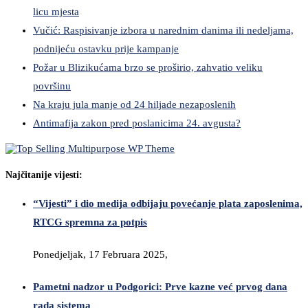
licu mjesta
Vučić: Raspisivanje izbora u narednim danima ili nedeljama,
podnijeću ostavku prije kampanje
Požar u Blizikućama brzo se proširio, zahvatio veliku
površinu
Na kraju jula manje od 24 hiljade nezaposlenih
Antimafija zakon pred poslanicima 24. avgusta?
Najčitanije vijesti:
“Vijesti” i dio medija odbijaju povećanje plata zaposlenima,
RTCG spremna za potpis
Ponedjeljak, 17 Februara 2025,
Pametni nadzor u Podgorici: Prve kazne već prvog dana
rada sistema