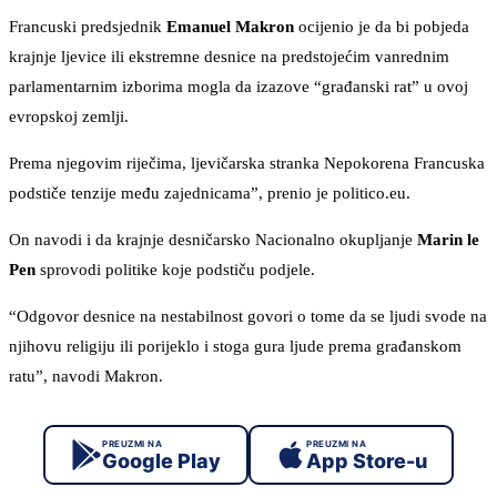
Francuski predsjednik
Emanuel Makron
ocijenio je da bi pobjeda
krajnje ljevice ili ekstremne desnice na predstojećim vanrednim
parlamentarnim izborima mogla da izazove “građanski rat” u ovoj
evropskoj zemlji.
Prema njegovim riječima, ljevičarska stranka Nepokorena Francuska
podstiče tenzije među zajednicama”, prenio je politico.eu.
On navodi i da krajnje desničarsko Nacionalno okupljanje
Marin le
Pen
sprovodi politike koje podstiču podjele.
“Odgovor desnice na nestabilnost govori o tome da se ljudi svode na
njihovu religiju ili porijeklo i stoga gura ljude prema građanskom
ratu”, navodi Makron.
PREUZMI NA
PREUZMI NA
Google Play
App Store-u