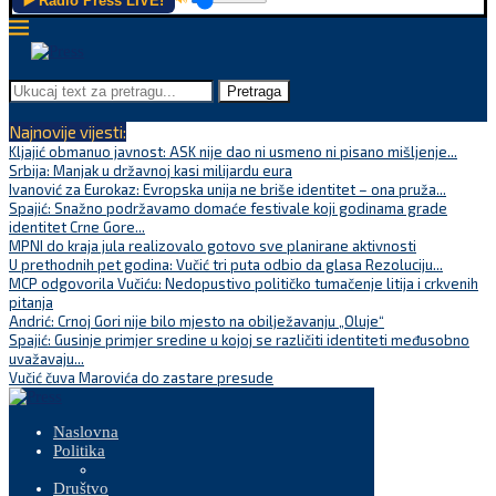
▶️ Radio Press LIVE!
Pretraga
Najnovije vijesti:
Kljajić obmanuo javnost: ASK nije dao ni usmeno ni pisano mišljenje...
Srbija: Manjak u državnoj kasi milijardu eura
Ivanović za Eurokaz: Evropska unija ne briše identitet – ona pruža...
Spajić: Snažno podržavamo domaće festivale koji godinama grade
identitet Crne Gore...
MPNI do kraja jula realizovalo gotovo sve planirane aktivnosti
U prethodnih pet godina: Vučić tri puta odbio da glasa Rezoluciju...
MCP odgovorila Vučiću: Nedopustivo političko tumačenje litija i crkvenih
pitanja
Andrić: Crnoj Gori nije bilo mjesto na obilježavanju „Oluje“
Spajić: Gusinje primjer sredine u kojoj se različiti identiteti međusobno
uvažavaju...
Vučić čuva Marovića do zastare presude
Naslovna
Politika
Društvo