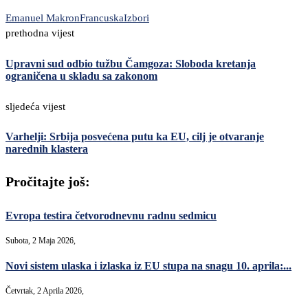
Emanuel Makron
Francuska
Izbori
prethodna vijest
Upravni sud odbio tužbu Čamgoza: Sloboda kretanja
ograničena u skladu sa zakonom
sljedeća vijest
Varhelji: Srbija posvećena putu ka EU, cilj je otvaranje
narednih klastera
Pročitajte još:
Evropa testira četvorodnevnu radnu sedmicu
Subota, 2 Maja 2026,
Novi sistem ulaska i izlaska iz EU stupa na snagu 10. aprila:...
Četvrtak, 2 Aprila 2026,