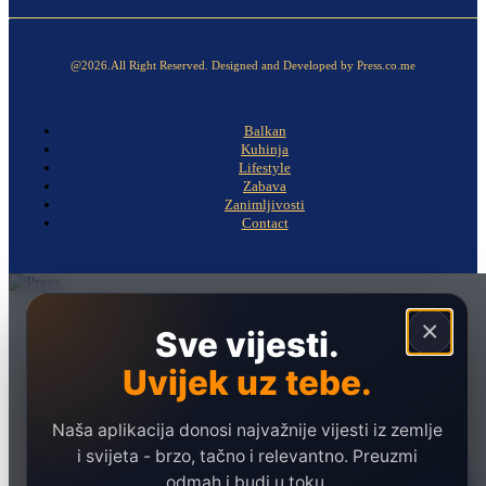
@2026.All Right Reserved. Designed and Developed by Press.co.me
Balkan
Kuhinja
Lifestyle
Zabava
Zanimljivosti
Contact
Naslovna
×
Sve vijesti.
Politika
Uvijek uz tebe.
Društvo
Hronika
Naša aplikacija donosi najvažnije vijesti iz zemlje
Ekonomija
i svijeta - brzo, tačno i relevantno. Preuzmi
odmah i budi u toku.
Sport