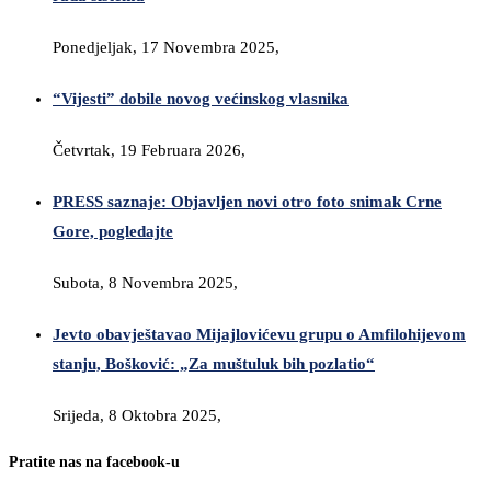
Ponedjeljak, 17 Novembra 2025,
“Vijesti” dobile novog većinskog vlasnika
Četvrtak, 19 Februara 2026,
PRESS saznaje: Objavljen novi otro foto snimak Crne
Gore, pogledajte
Subota, 8 Novembra 2025,
Jevto obavještavao Mijajlovićevu grupu o Amfilohijevom
stanju, Bošković: „Za muštuluk bih pozlatio“
Srijeda, 8 Oktobra 2025,
Pratite nas na facebook-u