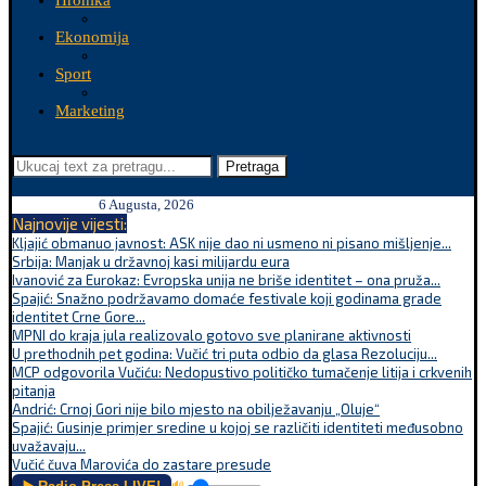
Hronika
Ekonomija
Sport
Marketing
Pretraga
6 Augusta, 2026
Najnovije vijesti:
Kljajić obmanuo javnost: ASK nije dao ni usmeno ni pisano mišljenje...
Srbija: Manjak u državnoj kasi milijardu eura
Ivanović za Eurokaz: Evropska unija ne briše identitet – ona pruža...
Spajić: Snažno podržavamo domaće festivale koji godinama grade
identitet Crne Gore...
MPNI do kraja jula realizovalo gotovo sve planirane aktivnosti
U prethodnih pet godina: Vučić tri puta odbio da glasa Rezoluciju...
MCP odgovorila Vučiću: Nedopustivo političko tumačenje litija i crkvenih
pitanja
Andrić: Crnoj Gori nije bilo mjesto na obilježavanju „Oluje“
Spajić: Gusinje primjer sredine u kojoj se različiti identiteti međusobno
uvažavaju...
Vučić čuva Marovića do zastare presude
🔊