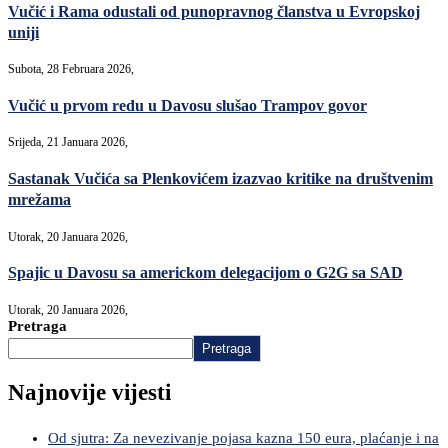
Vučić i Rama odustali od punopravnog članstva u Evropskoj
uniji
Subota, 28 Februara 2026,
Vučić u prvom redu u Davosu slušao Trampov govor
Srijeda, 21 Januara 2026,
Sastanak Vučića sa Plenkovićem izazvao kritike na društvenim
mrežama
Utorak, 20 Januara 2026,
Spajic u Davosu sa americkom delegacijom o G2G sa SAD
Utorak, 20 Januara 2026,
Pretraga
Pretraga
Najnovije vijesti
Od sjutra: Za nevezivanje pojasa kazna 150 eura, plaćanje i na