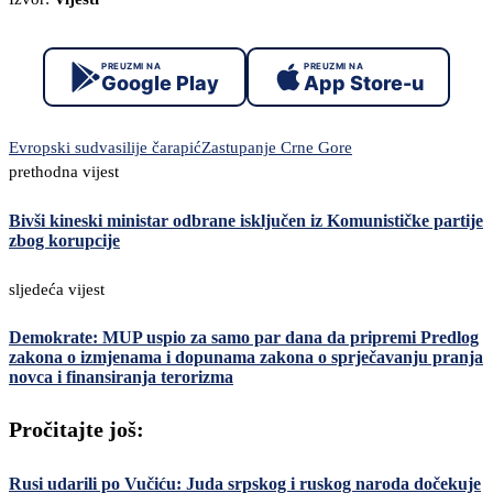
PREUZMI NA
PREUZMI NA
Google Play
App Store-u
Evropski sud
vasilije čarapić
Zastupanje Crne Gore
prethodna vijest
Bivši kineski ministar odbrane isključen iz Komunističke partije
zbog korupcije
sljedeća vijest
Demokrate: MUP uspio za samo par dana da pripremi Predlog
zakona o izmjenama i dopunama zakona o sprječavanju pranja
novca i finansiranja terorizma
Pročitajte još:
Rusi udarili po Vučiću: Juda srpskog i ruskog naroda dočekuje