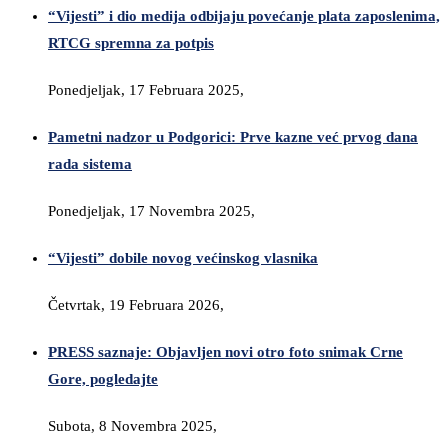
“Vijesti” i dio medija odbijaju povećanje plata zaposlenima,
RTCG spremna za potpis
Ponedjeljak, 17 Februara 2025,
Pametni nadzor u Podgorici: Prve kazne već prvog dana
rada sistema
Ponedjeljak, 17 Novembra 2025,
“Vijesti” dobile novog većinskog vlasnika
Četvrtak, 19 Februara 2026,
PRESS saznaje: Objavljen novi otro foto snimak Crne
Gore, pogledajte
Subota, 8 Novembra 2025,