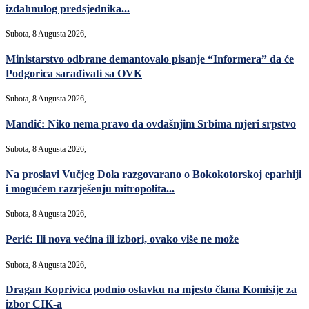
izdahnulog predsjednika...
Subota, 8 Augusta 2026,
Ministarstvo odbrane demantovalo pisanje “Informera” da će
Podgorica sarađivati sa OVK
Subota, 8 Augusta 2026,
Mandić: Niko nema pravo da ovdašnjim Srbima mjeri srpstvo
Subota, 8 Augusta 2026,
Na proslavi Vučjeg Dola razgovarano o Bokokotorskoj eparhiji
i mogućem razrješenju mitropolita...
Subota, 8 Augusta 2026,
Perić: Ili nova većina ili izbori, ovako više ne može
Subota, 8 Augusta 2026,
Dragan Koprivica podnio ostavku na mjesto člana Komisije za
izbor CIK-a