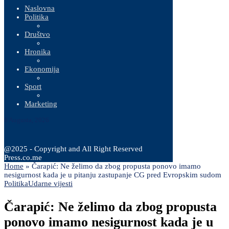
Naslovna
Politika
Društvo
Hronika
Ekonomija
Sport
Marketing
8 Augusta, 2026
@2025 - Copyright and All Right Reserved
Press.co.me
Home
»
Čarapić: Ne želimo da zbog propusta ponovo imamo
nesigurnost kada je u pitanju zastupanje CG pred Evropskim sudom
Politika
Udarne vijesti
Čarapić: Ne želimo da zbog propusta
ponovo imamo nesigurnost kada je u