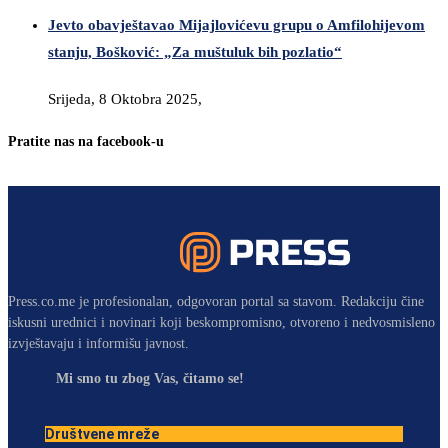
Jevto obavještavao Mijajlovićevu grupu o Amfilohijevom
stanju, Bošković: „Za muštuluk bih pozlatio“
Srijeda, 8 Oktobra 2025,
Pratite nas na facebook-u
Press.co.me je profesionalan, odgovoran portal sa stavom. Redakciju čine
iskusni urednici i novinari koji beskompromisno, otvoreno i nedvosmisleno
izvještavaju i informišu javnost.
Mi smo tu zbog Vas, čitamo se!
Društvene mreže