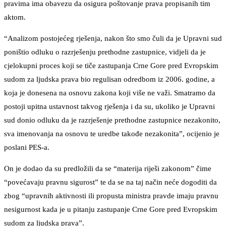
pravima ima obavezu da osigura poštovanje prava propisanih tim
aktom.
“Analizom postojećeg rješenja, nakon što smo čuli da je Upravni sud
poništio odluku o razrješenju prethodne zastupnice, vidjeli da je
cjelokupni proces koji se tiče zastupanja Crne Gore pred Evropskim
sudom za ljudska prava bio regulisan odredbom iz 2006. godine, a
koja je donesena na osnovu zakona koji više ne važi. Smatramo da
postoji upitna ustavnost takvog rješenja i da su, ukoliko je Upravni
sud donio odluku da je razrješenje prethodne zastupnice nezakonito,
sva imenovanja na osnovu te uredbe takođe nezakonita”, ocijenio je
poslani PES-a.
On je dodao da su predložili da se “materija riješi zakonom” čime
“povećavaju pravnu sigurost” te da se na taj način neće dogoditi da
zbog “upravnih aktivnosti ili propusta ministra pravde imaju pravnu
nesigurnost kada je u pitanju zastupanje Crne Gore pred Evropskim
sudom za ljudska prava”.