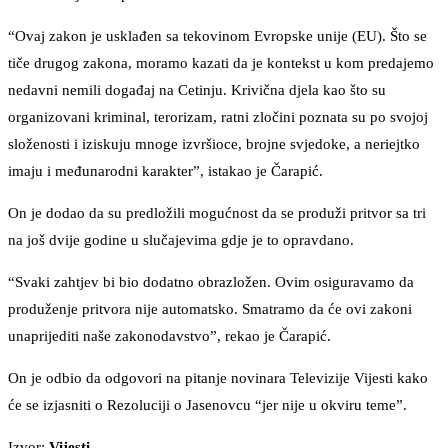
“Ovaj zakon je usklađen sa tekovinom Evropske unije (EU). Što se
tiče drugog zakona, moramo kazati da je kontekst u kom predajemo
nedavni nemili događaj na Cetinju. Krivična djela kao što su
organizovani kriminal, terorizam, ratni zločini poznata su po svojoj
složenosti i iziskuju mnoge izvršioce, brojne svjedoke, a neriejtko
imaju i međunarodni karakter”, istakao je Čarapić.
On je dodao da su predložili mogućnost da se produži pritvor sa tri
na još dvije godine u slučajevima gdje je to opravdano.
“Svaki zahtjev bi bio dodatno obrazložen. Ovim osiguravamo da
produženje pritvora nije automatsko. Smatramo da će ovi zakoni
unaprijediti naše zakonodavstvo”, rekao je Čarapić.
On je odbio da odgovori na pitanje novinara Televizije Vijesti kako
će se izjasniti o Rezoluciji o Jasenovcu “jer nije u okviru teme”.
Izvor:
Vijesti