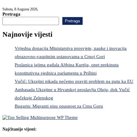
Subota, 8 Augusta 2026,
Pretraga
Pretraga
Najnovije vijesti
Vrijedna donacija Ministarstva prosvjete, nauke i inovacija
obrazovno-vaspitnim ustanovama u Crnoj Gori
Poslanica jajima gađala Aljbina Kurtija, opet prekinuta
konstitutivna sjednica parlamenta u Prištini
Vučić: Ukrajini nikada nećemo praviti problem na putu ka EU
Ambasada Ukrajine u Hrvatskoj proslavlja Oluju, dok Vučić
dočekuje Zelenskog
Bugarin: Migranti nisu opasnost za Crnu Goru
Najčitanije vijesti: