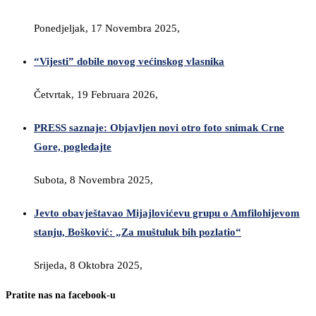
Ponedjeljak, 17 Novembra 2025,
“Vijesti” dobile novog većinskog vlasnika
Četvrtak, 19 Februara 2026,
PRESS saznaje: Objavljen novi otro foto snimak Crne
Gore, pogledajte
Subota, 8 Novembra 2025,
Jevto obavještavao Mijajlovićevu grupu o Amfilohijevom
stanju, Bošković: „Za muštuluk bih pozlatio“
Srijeda, 8 Oktobra 2025,
Pratite nas na facebook-u