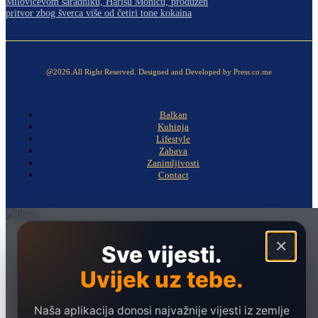
Milovićevom saradniku, Harisu Moniću, produžen
pritvor zbog šverca više od četiri tone kokaina
@2026.All Right Reserved. Designed and Developed by Press.co.me
Balkan
Kuhinja
Lifestyle
Zabava
Zanimljivosti
Contact
Naslovna
×
Sve vijesti.
Politika
Uvijek uz tebe.
Društvo
Hronika
Naša aplikacija donosi najvažnije vijesti iz zemlje