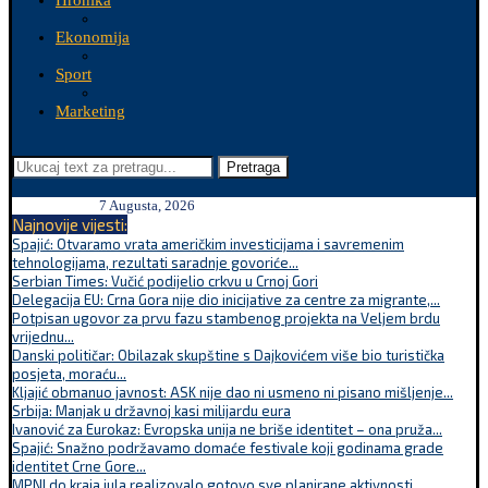
Hronika
Ekonomija
Sport
Marketing
Pretraga
7 Augusta, 2026
Najnovije vijesti:
Spajić: Otvaramo vrata američkim investicijama i savremenim
tehnologijama, rezultati saradnje govoriće...
Serbian Times: Vučić podijelio crkvu u Crnoj Gori
Delegacija EU: Crna Gora nije dio inicijative za centre za migrante,...
Potpisan ugovor za prvu fazu stambenog projekta na Veljem brdu
vrijednu...
Danski političar: Obilazak skupštine s Dajkovićem više bio turistička
posjeta, moraću...
Kljajić obmanuo javnost: ASK nije dao ni usmeno ni pisano mišljenje...
Srbija: Manjak u državnoj kasi milijardu eura
Ivanović za Eurokaz: Evropska unija ne briše identitet – ona pruža...
Spajić: Snažno podržavamo domaće festivale koji godinama grade
identitet Crne Gore...
MPNI do kraja jula realizovalo gotovo sve planirane aktivnosti