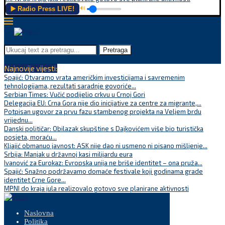
▶️ Radio Press LIVE!
🔊
Pretraga
Najnovije vijesti:
Spajić: Otvaramo vrata američkim investicijama i savremenim
tehnologijama, rezultati saradnje govoriće...
Serbian Times: Vučić podijelio crkvu u Crnoj Gori
Delegacija EU: Crna Gora nije dio inicijative za centre za migrante,...
Potpisan ugovor za prvu fazu stambenog projekta na Veljem brdu
vrijednu...
Danski političar: Obilazak skupštine s Dajkovićem više bio turistička
posjeta, moraću...
Kljajić obmanuo javnost: ASK nije dao ni usmeno ni pisano mišljenje...
Srbija: Manjak u državnoj kasi milijardu eura
Ivanović za Eurokaz: Evropska unija ne briše identitet – ona pruža...
Spajić: Snažno podržavamo domaće festivale koji godinama grade
identitet Crne Gore...
MPNI do kraja jula realizovalo gotovo sve planirane aktivnosti
Naslovna
Politika