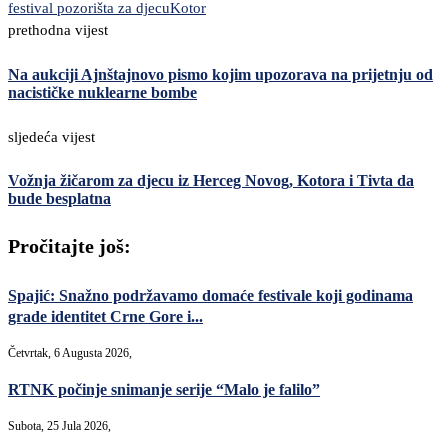
festival pozorišta za djecu
Kotor
prethodna vijest
Na aukciji Ajnštajnovo pismo kojim upozorava na prijetnju od
nacističke nuklearne bombe
sljedeća vijest
Vožnja žičarom za djecu iz Herceg Novog, Kotora i Tivta da
bude besplatna
Pročitajte još:
Spajić: Snažno podržavamo domaće festivale koji godinama
grade identitet Crne Gore i...
Četvrtak, 6 Augusta 2026,
RTNK počinje snimanje serije “Malo je falilo”
Subota, 25 Jula 2026,