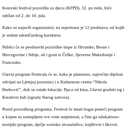
Kotorski festival pozorišta za djecu (KFPD), 32. po redu, biće
održan od 2. do 10. jula.
Kako su najavili organizatori, na repertoaru je 12 predstava, od kojih
je sedam takmičarskog karaktera.
Publici će se predstaviti pozorišne trupe iz Hrvatske, Bosne i
Hercegovine i Srbije, ali i gosti iz Češke, Sjeverne Makedonije i
Francuske.
Glavni program Festivala će se, kako je planirano, najvećim dijelom
odvijati na Ljetnjoj pozornici i u Kulturnom centru “Nikola
Đurković”, dok su ostale lokacije: Pjaca od kina, Glavni gradski trg i
Kreativni hab (zgrada Starog zatvora).
Pored pozorišnog programa, Festival će imati bogat prateći program
u kojem su zastupljene sve vrste umjetnosti, a čine ga edukativno-
teorijski program, dječje scensko stvaralaštvo, književni i likovni