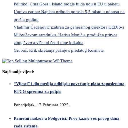
Politiko: Crna Gora i Island mogle bi da uđu u EU u paketu
Uprava carina: Naplata prihoda porasla 5,5 odsto u odnosu na
prošlu godinu
Vladimir Čađenović izabran za generalnog direktora CEDIS-a
Milovićevom saradniku, Harisu Moniću, produžen pritvor
zbog šverca više od četiri tone kokaina
Grubač: Krik skretanja pažnje s predatog Kosmeta
Najčitanije vijesti:
“Vijesti” i dio medija odbijaju povećanje plata zaposlenima,
RTCG spremna za potpis
Ponedjeljak, 17 Februara 2025,
Pametni nadzor u Podgorici: Prve kazne već prvog dana
rada sistema