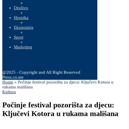
Društvo
Hronika
Ekonomija
Sport
Marketing
7 Augusta, 2026
@2025 - Copyright and All Right Reserved
Press.co.me
Home
»
Počinje festival pozorišta za djecu: Ključevi Kotora u
rukama mališana
Kultura
Počinje festival pozorišta za djecu:
Ključevi Kotora u rukama mališana