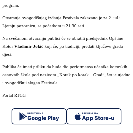
program.
Otvaranje ovogodišnjeg izdanja Festivala zakazano je za 2. jul i
Ljetnju pozornicu, sa početkom u 21.30 sati.
Na svečanom otvaranju publici će se obratiti predsjednik Opštine
Kotor
Vladimir Jokić
koji će, po tradiciji, predati ključeve grada
djeci.
Publika će imati priliku da bude dio performansa učenika kotorskih
osnovnih škola pod nazivom „Korak po korak…Grad“, što je ujedno
i ovogodišnji slogan Festivala.
Portal RTCG
PREUZMI NA
PREUZMI NA
Google Play
App Store-u