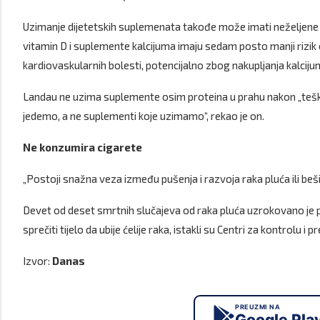
Uzimanje dijetetskih suplemenata takođe može imati neželjene ef
vitamin D i suplemente kalcijuma imaju sedam posto manji rizik o
kardiovaskularnih bolesti, potencijalno zbog nakupljanja kalciju
Landau ne uzima suplemente osim proteina u prahu nakon „teške vj
jedemo, a ne suplementi koje uzimamo“, rekao je on.
Ne konzumira cigarete
„Postoji snažna veza između pušenja i razvoja raka pluća ili beši
Devet od deset smrtnih slučajeva od raka pluća uzrokovano je 
sprečiti tijelo da ubije ćelije raka, istakli su Centri za kontrolu i p
Izvor:
Danas
PREUZMI NA
Google Pla