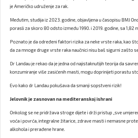
je Američko udruženje za rak.
Međutim, studija iz 2023. godine, objavljena u časopisu BMJ Onc
porasli za skoro 80 ​​odsto između 1990. i 2019. godine, sa 1,82
Poznato je da određeni faktori rizika za neke vrste raka, kao što
da za mnoge druge vrste raka naučnici nisu baš sigurni zašto se
Dr Landau je rekao da je jedna od najistaknutijih teorija da savre
konzumiranje više zasićenih masti, mogu doprinijeti porastu st
Evo kako dr Landau pokušava da smanji sopstveni rizik!
Jelovnik je zasnovan na mediteranskoj ishrani
Onkolog se ne pridržava stroge dijete i drži pristup „sve umjeren
voća i povrća, integralne žitarice, zdrave masti i nemasne pro
alkohola i prerađene hrane.