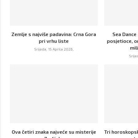
Zemlje s najviše padavina: Crna Gora
Sea Dance 
pri vrhu liste
posjetioce, o
mil
Srijeda, 15 Aprila 2026,
Srije
Ova četiri znaka najveće su misterije
Tri horoskopsk