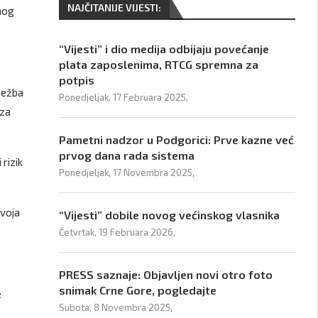
NAJČITANIJE VIJESTI:
anog
“Vijesti” i dio medija odbijaju povećanje
plata zaposlenima, RTCG spremna za
potpis
ježba
Ponedjeljak, 17 Februara 2025,
 za
Pametni nadzor u Podgorici: Prve kazne već
prvog dana rada sistema
rizik
Ponedjeljak, 17 Novembra 2025,
zvoja
“Vijesti” dobile novog većinskog vlasnika
Četvrtak, 19 Februara 2026,
PRESS saznaje: Objavljen novi otro foto
snimak Crne Gore, pogledajte
e
Subota, 8 Novembra 2025,