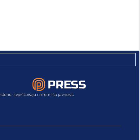
h
leno izvještavaju i informišu javnost.