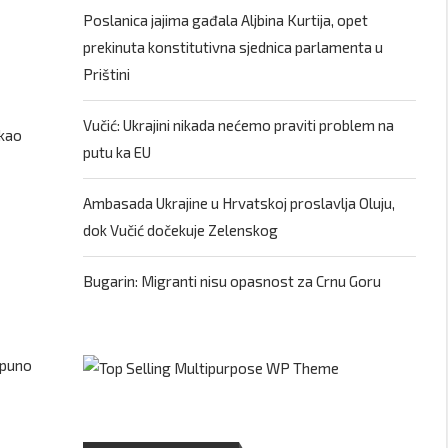
Poslanica jajima gađala Aljbina Kurtija, opet
prekinuta konstitutivna sjednica parlamenta u
Prištini
Vučić: Ukrajini nikada nećemo praviti problem na
ekao
putu ka EU
Ambasada Ukrajine u Hrvatskoj proslavlja Oluju,
dok Vučić dočekuje Zelenskog
Bugarin: Migranti nisu opasnost za Crnu Goru
e puno