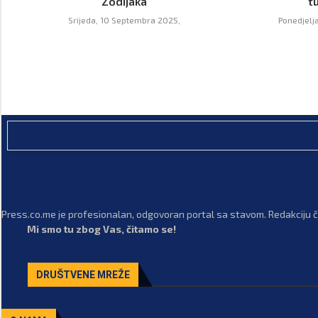
Zodijaka
t
Srijeda, 10 Septembra 2025,
Ponedjelj
Press.co.me je profesionalan, odgovoran portal sa stavom. Redakciju či
Mi smo tu zbog Vas, čitamo se!
DRUŠTVENE MREŽE