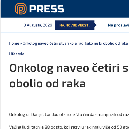
8 Augusta, 2026
Na proslavi
NAJNOVIJE VIJESTI:
Home
»
Onkolog naveo četiri stvari koje radi kako ne bi obolio od raka
Lifestyle
Onkolog naveo četiri s
obolio od raka
Onkolog dr Danijel Landau otkrio je šta čini da smanji rizik od ra
Većina ljudi, tačnije 88 odsto, koji razviju rak imaju više od 50 g