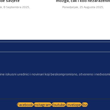
uđe savjete
mozga, čak i kod nezaraženi
ak, 8 Septembra 2025,
Ponedjeljak, 25 Augusta 2025,
ne iskusni urednici i novinari koji beskompromisno, otvoreno i nedvosmis
Facebook
Instagram
Youtube
Envelope
Rss