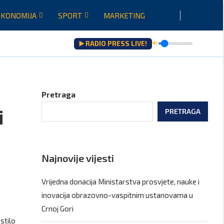
EKONOMIJA
SPORT
MARKETING
▶️ RADIO PRESS LIVE!
🔊
ju...
Pretraga
i
PRETRAGA
Najnovije vijesti
Vrijedna donacija Ministarstva prosvjete, nauke i
inovacija obrazovno-vaspitnim ustanovama u
Crnoj Gori
estilo