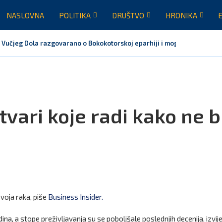
NASLOVNA
POLITIKA
DRUŠTVO
HRONIKA
 Vučjeg Dola razgovarano o Bokokotorskoj eparhiji i mogućem razrješen
tvari koje radi kako ne b
zvoja raka, piše
Business Insider.
odina, a stope preživljavanja su se poboljšale poslednjih decenija, izvij