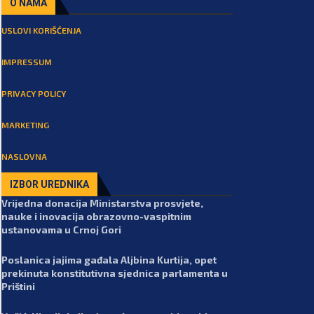
O NAMA
USLOVI KORIŠĆENJA
IMPRESSUM
PRIVACY POLICY
MARKETING
NASLOVNA
IZBOR UREDNIKA
Vrijedna donacija Ministarstva prosvjete,
nauke i inovacija obrazovno-vaspitnim
ustanovama u Crnoj Gori
Poslanica jajima gađala Aljbina Kurtija, opet
prekinuta konstitutivna sjednica parlamenta u
Prištini