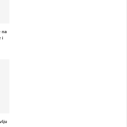
 na
 i
vlju