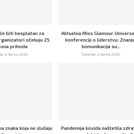
će biti besplatan za
Aktuelna Miss Glamour Universe
rganizatori očekuju 25
konferenciji o liderstvu: Znanje
iona prihoda
komunikacija su...
da, 8 Aprila 2026,
Četvrtak, 2 Aprila 2026,
a znaka koja ne slušaju
Pandemija kovida naštetila zdra