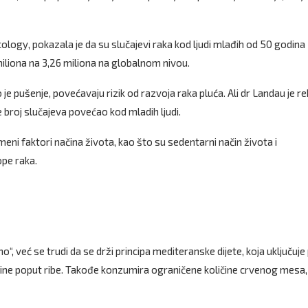
ology, pokazala je da su slučajevi raka kod ljudi mlađih od 50 godina
 miliona na 3,26 miliona na globalnom nivou.
 je pušenje, povećavaju rizik od razvoja raka pluća. Ali dr Landau je r
 broj slučajeva povećao kod mladih ljudi.
meni faktori načina života, kao što su sedentarni način života i
ope raka.
o“, već se trudi da se drži principa mediteranske dijete, koja uključuj
teine poput ribe. Takođe konzumira ograničene količine crvenog mesa,