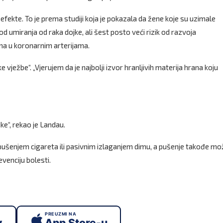
ekte. To je prema studiji koja je pokazala da žene koje su uzimale
d umiranja od raka dojke, ali šest posto veći rizik od razvoja
ma u ​​koronarnim arterijama.
ežbe“. „Vjerujem da je najbolji izvor hranljivih materija hrana koju
ke“, rekao je Landau.
pušenjem cigareta ili pasivnim izlaganjem dimu, a pušenje takođe mo
revenciju bolesti.
PREUZMI NA
y
App Store-u