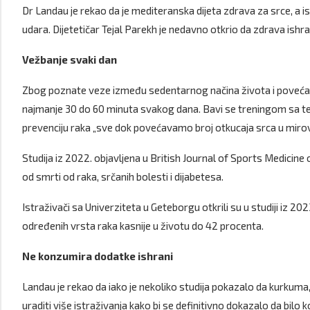
Dr Landau je rekao da je mediteranska dijeta zdrava za srce, a
udara. Dijetetičar Tejal Parekh je nedavno otkrio da zdrava ishr
Vežbanje svaki dan
Zbog poznate veze između sedentarnog načina života i povećan
najmanje 30 do 60 minuta svakog dana. Bavi se treningom sa te
prevenciju raka „sve dok povećavamo broj otkucaja srca u mirov
Studija iz 2022. objavljena u British Journal of Sports Medicine 
od smrti od raka, srčanih bolesti i dijabetesa.
Istraživači sa Univerziteta u Geteborgu otkrili su u studiji iz 20
određenih vrsta raka kasnije u životu do 42 procenta.
Ne konzumira dodatke ishrani
Landau je rekao da iako je nekoliko studija pokazalo da kurkuma, 
uraditi više istraživanja kako bi se definitivno dokazalo da bilo k