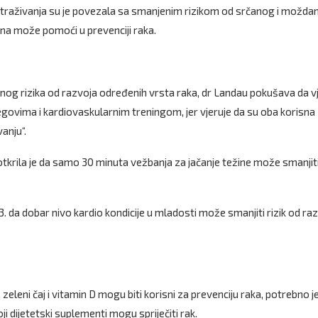
 istraživanja su je povezala sa smanjenim rizikom od srčanog i možd
ana može pomoći u prevenciji raka.
og rizika od razvoja određenih vrsta raka, dr Landau pokušava da v
govima i kardiovaskularnim treningom, jer vjeruje da su oba korisna
anju“.
otkrila je da samo 30 minuta vežbanja za jačanje težine može smanjiti 
23. da dobar nivo kardio kondicije u mladosti može smanjiti rizik od ra
zeleni čaj i vitamin D mogu biti korisni za prevenciju raka, potrebno j
oji dijetetski suplementi mogu spriječiti rak.