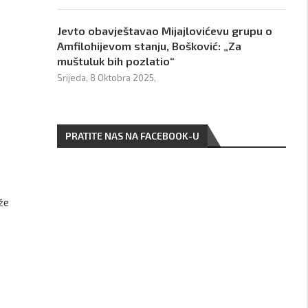
Jevto obavještavao Mijajlovićevu grupu o
Amfilohijevom stanju, Bošković: „Za
muštuluk bih pozlatio“
Srijeda, 8 Oktobra 2025,
PRATITE NAS NA FACEBOOK-U
že