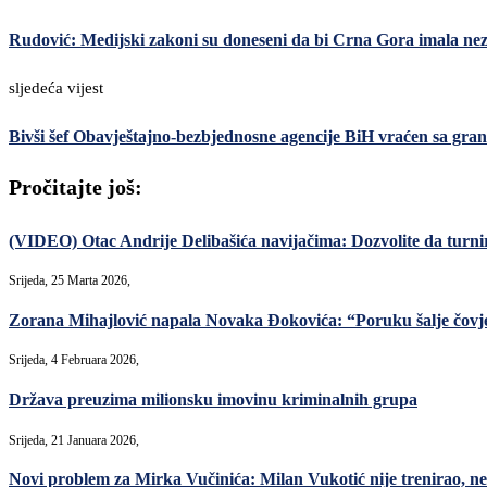
Rudović: Medijski zakoni su doneseni da bi Crna Gora imala neza
sljedeća vijest
Bivši šef Obavještajno-bezbjednosne agencije BiH vraćen sa gra
Pročitajte još:
(VIDEO) Otac Andrije Delibašića navijačima: Dozvolite da turni
Srijeda, 25 Marta 2026,
Zorana Mihajlović napala Novaka Đokovića: “Poruku šalje čovjek 
Srijeda, 4 Februara 2026,
Država preuzima milionsku imovinu kriminalnih grupa
Srijeda, 21 Januara 2026,
Novi problem za Mirka Vučinića: Milan Vukotić nije trenirao, ne