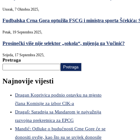
Utorak, 7 Oktobra 2025,
Fudbalska Crna Gora optužila FSCG i ministra sporta Šćekića: S
Petak, 19 Septembra 2025,
Prosinečki više nije selektor „sokola“, mijenja ga Vučinić?
Srijeda, 17 Septembra 2025,
Pretraga
Pretraga
Najnovije vijesti
Dragan Koprivica podnio ostavku na mjesto
člana Komisije za izbor CIK-a
Dragaš: Saradnja sa Masdarom je najvažnija
razvojna prekretnica za EPCG
Mandić: Odluke o budućnosti Crne Gore će se
donositi ovdje, kao što su se uvijek donosile