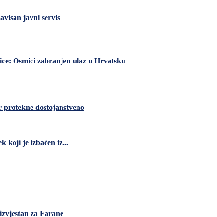
visan javni servis
nice: Osmici zabranjen ulaz u Hrvatsku
r protekne dostojanstveno
koji je izbačen iz...
izvjestan za Farane