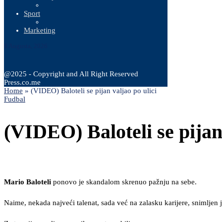
Sport
Marketing
8 Augusta, 2026
@2025 - Copyright and All Right Reserved
Press.co.me
Home
»
(VIDEO) Baloteli se pijan valjao po ulici
Fudbal
(VIDEO) Baloteli se pijan 
Mario Baloteli
ponovo je skandalom skrenuo pažnju na sebe.
Naime, nekada najveći talenat, sada već na zalasku karijere, snimljen j