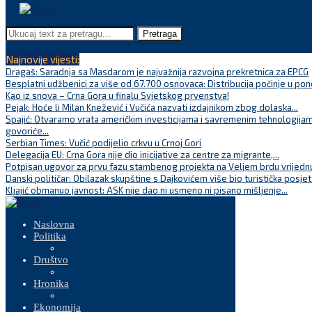
Pretraga
Najnovije vijesti:
Dragaš: Saradnja sa Masdarom je najvažnija razvojna prekretnica za EPCG
Besplatni udžbenici za više od 67.700 osnovaca: Distribucija počinje u pon
Kao iz snova – Crna Gora u finalu Svjetskog prvenstva!
Pejak: Hoće li Milan Knežević i Vučića nazvati izdajnikom zbog dolaska...
Spajić: Otvaramo vrata američkim investicijama i savremenim tehnologijam
govoriće...
Serbian Times: Vučić podijelio crkvu u Crnoj Gori
Delegacija EU: Crna Gora nije dio inicijative za centre za migrante,...
Potpisan ugovor za prvu fazu stambenog projekta na Veljem brdu vrijednu
Danski političar: Obilazak skupštine s Dajkovićem više bio turistička posjet
Kljajić obmanuo javnost: ASK nije dao ni usmeno ni pisano mišljenje...
Naslovna
Politika
Društvo
Hronika
Ekonomija