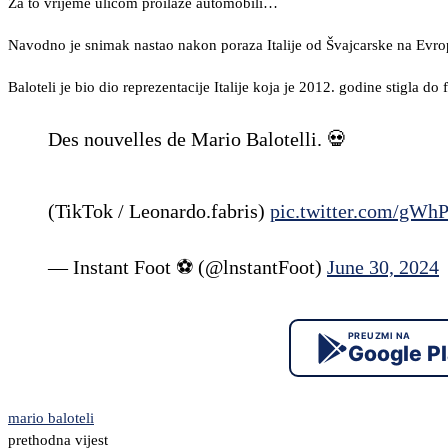
Za to vrijeme ulicom proilaze automobili…
Navodno je snimak nastao nakon poraza Italije od Švajcarske na Evr
Baloteli je bio dio reprezentacije Italije koja je 2012. godine stigla d
Des nouvelles de Mario Balotelli. 💀
(TikTok / Leonardo.fabris)
pic.twitter.com/gW
— Instant Foot ⚽️ (@lnstantFoot)
June 30, 2024
PREUZMI NA
Google P
mario baloteli
prethodna vijest