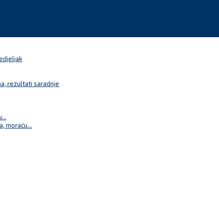
edjeljak
a, rezultati saradnje
...
a, moraću...