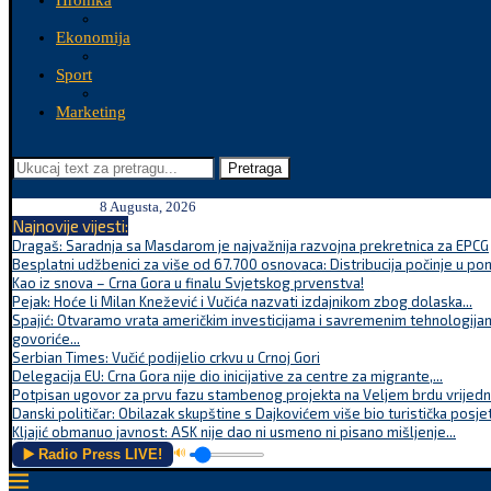
Hronika
Ekonomija
Sport
Marketing
Pretraga
8 Augusta, 2026
Najnovije vijesti:
Dragaš: Saradnja sa Masdarom je najvažnija razvojna prekretnica za EPCG
Besplatni udžbenici za više od 67.700 osnovaca: Distribucija počinje u po
Kao iz snova – Crna Gora u finalu Svjetskog prvenstva!
Pejak: Hoće li Milan Knežević i Vučića nazvati izdajnikom zbog dolaska...
Spajić: Otvaramo vrata američkim investicijama i savremenim tehnologijam
govoriće...
Serbian Times: Vučić podijelio crkvu u Crnoj Gori
Delegacija EU: Crna Gora nije dio inicijative za centre za migrante,...
Potpisan ugovor za prvu fazu stambenog projekta na Veljem brdu vrijednu
Danski političar: Obilazak skupštine s Dajkovićem više bio turistička posjet
Kljajić obmanuo javnost: ASK nije dao ni usmeno ni pisano mišljenje...
▶️ Radio Press LIVE!
🔊