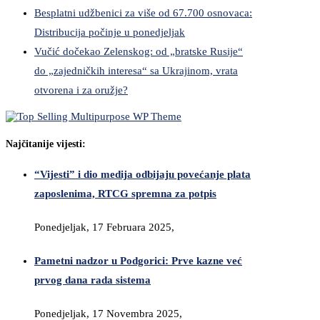
Besplatni udžbenici za više od 67.700 osnovaca:
Distribucija počinje u ponedjeljak
Vučić dočekao Zelenskog: od „bratske Rusije“
do „zajedničkih interesa“ sa Ukrajinom, vrata
otvorena i za oružje?
Najčitanije vijesti:
“Vijesti” i dio medija odbijaju povećanje plata
zaposlenima, RTCG spremna za potpis
Ponedjeljak, 17 Februara 2025,
Pametni nadzor u Podgorici: Prve kazne već
prvog dana rada sistema
Ponedjeljak, 17 Novembra 2025,