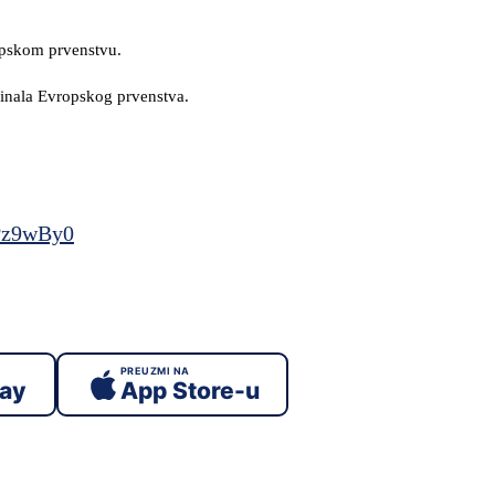
opskom prvenstvu.
o finala Evropskog prvenstva.
hPz9wBy0
PREUZMI NA
lay
App Store-u