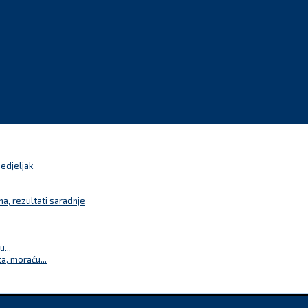
nedjeljak
a, rezultati saradnje
...
a, moraću...