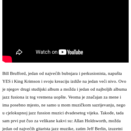
Bill Brufford, jedan od najvećih bubnjara i perkusionista, napušta
YES i King Krimson i svoju kreaciju izdiže na jedan veći nivo. Ovo
je njegov drugi studijski album a možda i jedan od najboljih albuma
jazz fusiona iz tog vremena uopšte. Veoma je značajan za mene i
ima posebno mjesto, ne samo u mom muzičkom sazrijevanju, nego
u cjelokupnoj jazz fussion muzici dvadesetog vijeka. Takođe, tada
sam prvi put čuo za velikane kakvi su: Allan Holdsworth, možda
jedan od najvećih gitarista jazz muzike, zatim Jeff Berlin, izuzetni