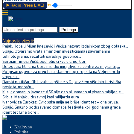
▶️ Radio Press LIVE!
🔊
Pretraga
Najnovije vijesti:
Pejak: Hoće li Milan Knežević i Vučića nazvati izdajnikom zbog dolaska...
Spajić: Otvaramo vrata američkim investicijama i savremenim
tehnologijama, rezultati saradnje govoriće...
Serbian Times: Vučić podijelio crkvu u Crnoj Gori
Delegacija EU: Crna Gora nije dio inicijative za centre za migrante,...
Potpisan ugovor za prvu fazu stambenog projekta na Veljem brdu
vrijednu...
Danski političar: Obilazak skupštine s Dajkovićem više bio turistička
posjeta, moraću...
Kljajić obmanuo javnost: ASK nije dao ni usmeno ni pisano mišljenje...
Srbija: Manjak u državnoj kasi milijardu eura
Ivanović za Eurokaz: Evropska unija ne briše identitet – ona pruža...
Spajić: Snažno podržavamo domaće festivale koji godinama grade
identitet Crne Gore...
Naslovna
Politika