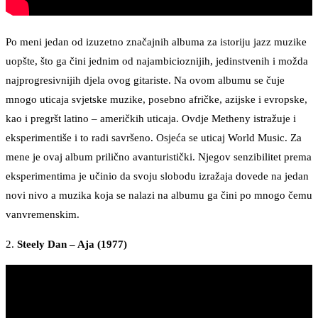
Po meni jedan od izuzetno značajnih albuma za istoriju jazz muzike
uopšte, što ga čini jednim od najambicioznijih, jedinstvenih i možda
najprogresivnijih djela ovog gitariste. Na ovom albumu se čuje
mnogo uticaja svjetske muzike, posebno afričke, azijske i evropske,
kao i pregršt latino – američkih uticaja. Ovdje Metheny istražuje i
eksperimentiše i to radi savršeno. Osjeća se uticaj World Music. Za
mene je ovaj album prilično avanturistički. Njegov senzibilitet prema
eksperimentima je učinio da svoju slobodu izražaja dovede na jedan
novi nivo a muzika koja se nalazi na albumu ga čini po mnogo čemu
vanvremenskim.
2.
Steely Dan – Aja (1977)