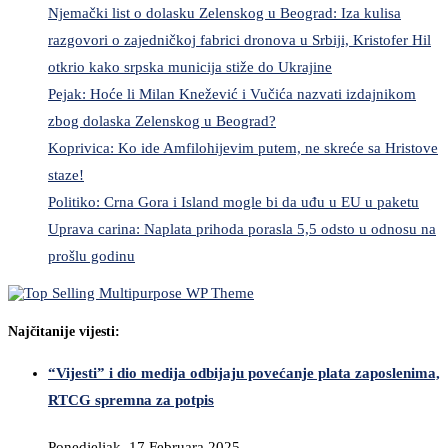
Njemački list o dolasku Zelenskog u Beograd: Iza kulisa
razgovori o zajedničkoj fabrici dronova u Srbiji, Kristofer Hil
otkrio kako srpska municija stiže do Ukrajine
Pejak: Hoće li Milan Knežević i Vučića nazvati izdajnikom
zbog dolaska Zelenskog u Beograd?
Koprivica: Ko ide Amfilohijevim putem, ne skreće sa Hristove
staze!
Politiko: Crna Gora i Island mogle bi da uđu u EU u paketu
Uprava carina: Naplata prihoda porasla 5,5 odsto u odnosu na
prošlu godinu
Najčitanije vijesti:
“Vijesti” i dio medija odbijaju povećanje plata zaposlenima,
RTCG spremna za potpis
Ponedjeljak, 17 Februara 2025,