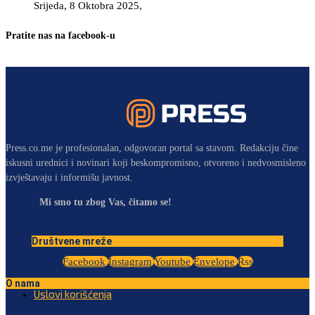
Srijeda, 8 Oktobra 2025,
Pratite nas na facebook-u
Press.co.me je profesionalan, odgovoran portal sa stavom. Redakciju čine
iskusni urednici i novinari koji beskompromisno, otvoreno i nedvosmisleno
izvještavaju i informišu javnost.
Mi smo tu zbog Vas, čitamo se!
Društvene mreže
Facebook
Instagram
Youtube
Envelope
Rss
O nama
Uslovi korišćenja