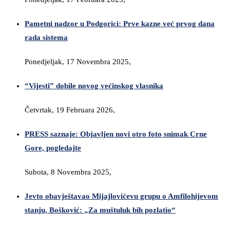
Pametni nadzor u Podgorici: Prve kazne već prvog dana
rada sistema
Ponedjeljak, 17 Novembra 2025,
“Vijesti” dobile novog većinskog vlasnika
Četvrtak, 19 Februara 2026,
PRESS saznaje: Objavljen novi otro foto snimak Crne
Gore, pogledajte
Subota, 8 Novembra 2025,
Jevto obavještavao Mijajlovićevu grupu o Amfilohijevom
stanju, Bošković: „Za muštuluk bih pozlatio“