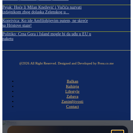
Pejak: Hoće li Milan Knežević i Vučića nazvati
izdajnikom zbog dolaska Zelenskog u...
Koprivica: Ko ide Amfilohijevim putem, ne skreće
sa Hristove staze!
Politiko: Crna Gora i Island mogle bi da uđu u EU u
paketu
@2026.All Right Reserved. Designed and Developed by Press.co.me
Balkan
Kuhinja
Lifestyle
Zabava
Zanimljivosti
Contact
Naslovna