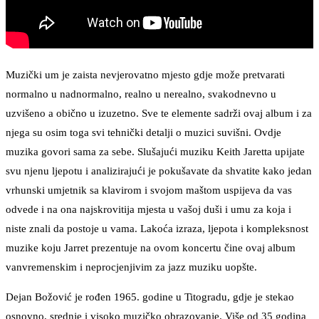
Muzički um je zaista nevjerovatno mjesto gdje može pretvarati
normalno u nadnormalno, realno u nerealno, svakodnevno u
uzvišeno a obično u izuzetno. Sve te elemente sadrži ovaj album i za
njega su osim toga svi tehnički detalji o muzici suvišni. Ovdje
muzika govori sama za sebe. Slušajući muziku Keith Jaretta upijate
svu njenu ljepotu i analizirajući je pokušavate da shvatite kako jedan
vrhunski umjetnik sa klavirom i svojom maštom uspijeva da vas
odvede i na ona najskrovitija mjesta u vašoj duši i umu za koja i
niste znali da postoje u vama. Lakoća izraza, ljepota i kompleksnost
muzike koju Jarret prezentuje na ovom koncertu čine ovaj album
vanvremenskim i neprocjenjivim za jazz muziku uopšte.
Dejan Božović je rođen 1965. godine u Titogradu, gdje je stekao
osnovno, srednje i visoko muzičko obrazovanje. Više od 35 godina