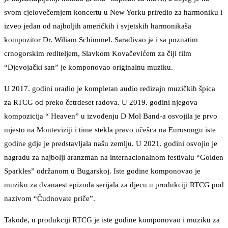
svom cjelovečernjem koncertu u New Yorku priredio za harmoniku i
izveo jedan od najboljih američkih i svjetskih harmonikaša
kompozitor Dr. Wiliam Schimmel. Sarađivao je i sa poznatim
crnogorskim rediteljem, Slavkom Kovačevićem za čiji film
“Djevojački san” je komponovao originalnu muziku.
U 2017. godini uradio je kompletan audio redizajn muzičkih špica
za RTCG od preko četrdeset radova. U 2019. godini njegova
kompozicija “ Heaven” u izvođenju D Mol Band-a osvojila je prvo
mjesto na Monteviziji i time stekla pravo učešca na Eurosongu iste
godine gdje je predstavljala našu zemlju. U 2021. godini osvojio je
nagradu za najbolji aranzman na internacionalnom festivalu “Golden
Sparkles” održanom u Bugarskoj. Iste godine komponovao je
muziku za dvanaest epizoda serijala za djecu u produkciji RTCG pod
nazivom “Čudnovate priče”.
Takođe, u produkciji RTCG je iste godine komponovao i muziku za