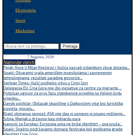
Hronika
Ekonomija
Sport
Marketing
Pretraga
7 Augusta, 2026
Najnovije vijesti:
Pejak: Hoće li Milan Knežević i Vučića nazvati izdajnikom zbog dolaska...
Spajić: Otvaramo vrata američkim investicijama i savremenim
tehnologijama, rezultati saradnje govoriće...
Serbian Times: Vučić podijelio crkvu u Crnoj Gori
Delegacija EU: Crna Gora nije dio inicijative za centre za migrante,...
Potpisan ugovor za prvu fazu stambenog projekta na Veljem brdu
vrijednu...
Danski političar: Obilazak skupštine s Dajkovićem više bio turistička
posjeta, moraću...
Kljajić obmanuo javnost: ASK nije dao ni usmeno ni pisano mišljenje...
Srbija: Manjak u državnoj kasi milijardu eura
Ivanović za Eurokaz: Evropska unija ne briše identitet – ona pruža...
Spajić: Snažno podržavamo domaće festivale koji godinama grade
identitet Crne Gore...