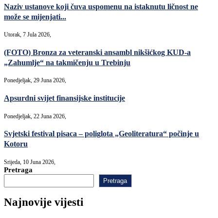
Naziv ustanove koji čuva uspomenu na istaknutu ličnost ne
može se mijenjati...
Utorak, 7 Jula 2026,
(FOTO) Bronza za veteranski ansambl nikšićkog KUD-a
„Zahumlje“ na takmičenju u Trebinju
Ponedjeljak, 29 Juna 2026,
Apsurdni svijet finansijske institucije
Ponedjeljak, 22 Juna 2026,
Svjetski festival pisaca – poliglota „Geoliteratura“ počinje u
Kotoru
Srijeda, 10 Juna 2026,
Pretraga
Pretraga
Najnovije vijesti