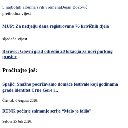
5 najboljih albuma svih vremena
Dejan Božović
prethodna vijest
MUP: Za nedjelju dana registrovano 76 krivičnih djela
sljedeća vijest
Barović: Glavni grad odredio 20 lokacija za novi parking
prostor
Pročitajte još:
Spajić: Snažno podržavamo domaće festivale koji godinama
grade identitet Crne Gore i...
Četvrtak, 6 Augusta 2026,
RTNK počinje snimanje serije “Malo je falilo”
Subota, 25 Jula 2026,