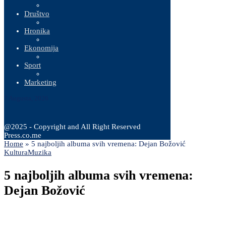
Društvo
Hronika
Ekonomija
Sport
Marketing
7 Augusta, 2026
@2025 - Copyright and All Right Reserved
Press.co.me
Home
»
5 najboljih albuma svih vremena: Dejan Božović
Kultura
Muzika
5 najboljih albuma svih vremena:
Dejan Božović