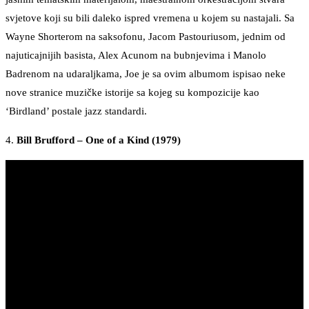
svjetove koji su bili daleko ispred vremena u kojem su nastajali. Sa
Wayne Shorterom na saksofonu, Jacom Pastouriusom, jednim od
najuticajnijih basista, Alex Acunom na bubnjevima i Manolo
Badrenom na udaraljkama, Joe je sa ovim albumom ispisao neke
nove stranice muzičke istorije sa kojeg su kompozicije kao
‘Birdland’ postale jazz standardi.
4.
Bill Brufford – One of a Kind (1979)