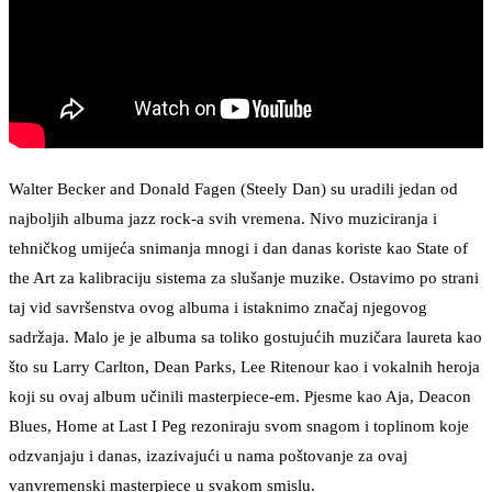
Walter Becker and Donald Fagen (Steely Dan) su uradili jedan od
najboljih albuma jazz rock-a svih vremena. Nivo muziciranja i
tehničkog umijeća snimanja mnogi i dan danas koriste kao State of
the Art za kalibraciju sistema za slušanje muzike. Ostavimo po strani
taj vid savršenstva ovog albuma i istaknimo značaj njegovog
sadržaja. Malo je je albuma sa toliko gostujućih muzičara laureta kao
što su Larry Carlton, Dean Parks, Lee Ritenour kao i vokalnih heroja
koji su ovaj album učinili masterpiece-em. Pjesme kao Aja, Deacon
Blues, Home at Last I Peg rezoniraju svom snagom i toplinom koje
odzvanjaju i danas, izazivajući u nama poštovanje za ovaj
vanvremenski masterpiece u svakom smislu.