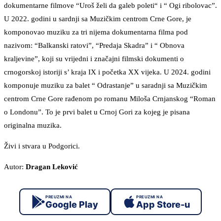
dokumentarne filmove “Uroš želi da galeb poleti“ i “ Ogi ribolovac”.
U 2022. godini u sardnji sa Muzičkim centrom Crne Gore, je
komponovao muziku za tri nijema dokumentarna filma pod
nazivom: “Balkanski ratovi”, “Predaja Skadra” i “ Obnova
kraljevine”, koji su vrijedni i značajni filmski dokumenti o
crnogorskoj istoriji s’ kraja IX i početka XX vijeka. U 2024. godini
komponuje muziku za balet “ Odrastanje” u saradnji sa Muzičkim
centrom Crne Gore rađenom po romanu Miloša Crnjanskog “Roman
o Londonu”. To je prvi balet u Crnoj Gori za kojeg je pisana
originalna muzika.
Živi i stvara u Podgorici.
Autor:
Dragan Leković
PREUZMI NA
PREUZMI NA
Google Play
App Store-u