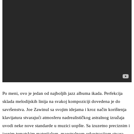
Po meni, ovo je jedan od najboljih jazz albuma ikada. Perfekcija
sklada melodijskih linija na svakoj kompoziciji dovedena je do
savršenstva. Joe Zawinul sa svojim idejama i kroz način korištenja
klavijatura stvarajući atmosferu nadrealističkog astralnog izražaja
uvodi neke nove standarde u muzici uopšte. Sa izuzetno preciznim i
jasnim tematskim materijalom, maestralnom orkestracijom stvara