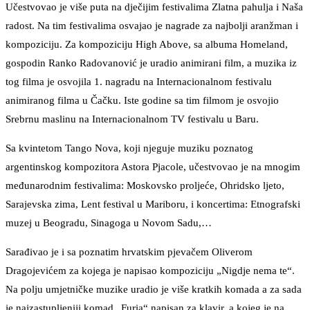
Učestvovao je više puta na dječijim festivalima Zlatna pahulja i Naša
radost. Na tim festivalima osvajao je nagrade za najbolji aranžman i
kompoziciju. Za kompoziciju High Above, sa albuma Homeland,
gospodin Ranko Radovanović je uradio animirani film, a muzika iz
tog filma je osvojila 1. nagradu na Internacionalnom festivalu
animiranog filma u Čačku. Iste godine sa tim filmom je osvojio
Srebrnu maslinu na Internacionalnom TV festivalu u Baru.
Sa kvintetom Tango Nova, koji njeguje muziku poznatog
argentinskog kompozitora Astora Pjacole, učestvovao je na mnogim
međunarodnim festivalima: Moskovsko proljeće, Ohridsko ljeto,
Sarajevska zima, Lent festival u Mariboru, i koncertima: Etnografski
muzej u Beogradu, Sinagoga u Novom Sadu,…
Sarađivao je i sa poznatim hrvatskim pjevačem Oliverom
Dragojevićem za kojega je napisao kompoziciju „Nigdje nema te“.
Na polju umjetničke muzike uradio je više kratkih komada a za sada
je najzastupljeniji komad „Furia“ napisan za klavir, a kojeg je na