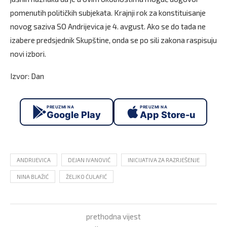
pomenutih političkih subjekata. Krajnji rok za konstituisanje
novog saziva SO Andrijevica je 4. avgust. Ako se do tada ne
izabere predsjednik Skupštine, onda se po sili zakona raspisuju
novi izbori.
Izvor: Dan
PREUZMI NA
PREUZMI NA
Google Play
App Store-u
ANDRIJEVICA
DEJAN IVANOVIĆ
INICIJATIVA ZA RAZRJEŠENJE
NINA BLAŽIĆ
ŽELJKO ĆULAFIĆ
prethodna vijest