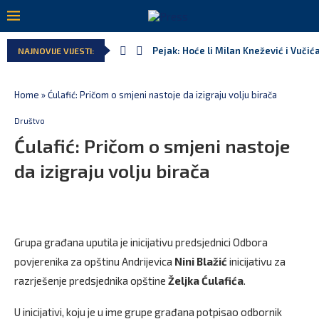
Pejak: Hoće li Milan Knežević i Vučić
NAJNOVIJE VIJESTI:
Home
»
Ćulafić: Pričom o smjeni nastoje da izigraju volju birača
Društvo
Ćulafić: Pričom o smjeni nastoje
da izigraju volju birača
Grupa građana uputila je inicijativu predsjednici Odbora
povjerenika za opštinu Andrijevica
Nini Blažić
inicijativu za
razrješenje predsjednika opštine
Željka Ćulafića
.
U inicijativi, koju je u ime grupe građana potpisao odbornik