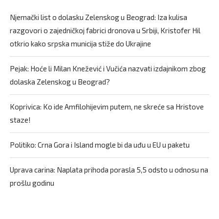
Njemački list o dolasku Zelenskog u Beograd: Iza kulisa
razgovori o zajedničkoj fabrici dronova u Srbiji, Kristofer Hil
otkrio kako srpska municija stiže do Ukrajine
Pejak: Hoće li Milan Knežević i Vučića nazvati izdajnikom zbog
dolaska Zelenskog u Beograd?
Koprivica: Ko ide Amfilohijevim putem, ne skreće sa Hristove
staze!
Politiko: Crna Gora i Island mogle bi da uđu u EU u paketu
Uprava carina: Naplata prihoda porasla 5,5 odsto u odnosu na
prošlu godinu