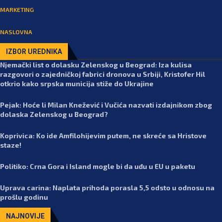
MARKETING
NASLOVNA
IZBOR UREDNIKA
Njemački list o dolasku Zelenskog u Beograd: Iza kulisa
razgovori o zajedničkoj fabrici dronova u Srbiji, Kristofer Hil
otkrio kako srpska municija stiže do Ukrajine
Pejak: Hoće li Milan Knežević i Vučića nazvati izdajnikom zbog
dolaska Zelenskog u Beograd?
Koprivica: Ko ide Amfilohijevim putem, ne skreće sa Hristove
staze!
Politiko: Crna Gora i Island mogle bi da uđu u EU u paketu
Uprava carina: Naplata prihoda porasla 5,5 odsto u odnosu na
prošlu godinu
NAJNOVIJE