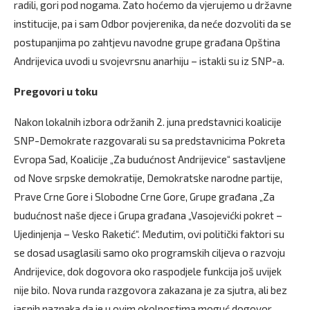
radili, gori pod nogama. Zato hoćemo da vjerujemo u državne
institucije, pa i sam Odbor povjerenika, da neće dozvoliti da se
postupanjima po zahtjevu navodne grupe građana Opština
Andrijevica uvodi u svojevrsnu anarhiju – istakli su iz SNP-a.
Pregovori u toku
Nakon lokalnih izbora održanih 2. juna predstavnici koalicije
SNP-Demokrate razgovarali su sa predstavnicima Pokreta
Evropa Sad, Koalicije „Za budućnost Andrijevice“ sastavljene
od Nove srpske demokratije, Demokratske narodne partije,
Prave Crne Gore i Slobodne Crne Gore, Grupe građana „Za
budućnost naše djece i Grupa građana „Vasojevićki pokret –
Ujedinjenja – Vesko Raketić“. Međutim, ovi politički faktori su
se dosad usaglasili samo oko programskih ciljeva o razvoju
Andrijevice, dok dogovora oko raspodjele funkcija još uvijek
nije bilo. Nova runda razgovora zakazana je za sjutra, ali bez
jasnih naznaka da je u ovim okolnostima moguć dogovor