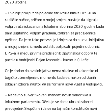
2020. godine.
– Ovo nije prvi put da pojedine strukture bliske DPS-u na
različite načine, pričom o mojoj smjeni, nastoje da izigraju
volju birača iskazanu na lokalnim izborima 2020. godine kada
sam legitimno, voljom građana, izabran za predsjednika
opštine. Da je to tako potvrđuje i činjenica da su ovu inicijativu
o mojoj smjeni, između ostalih, potpisali i pojedini odbornici
DPS-a, a među prvima predsjednik Opštinskog odbora te
partije u Andrijevici Dejan Ivanović – kazao je Ćulafić.
On je dodao da ova inicijativa nema nikakvo ni zakonsko ni
logičko utemeljenje u momentu kada se, nakon održanih
lokalnih izbora, nastoji da se formira nova vlast u Andrijevici.
– Nedavno su verifikovani mandati novih odbornika u
lokalnom parlamentu. Očekuje se da se ubrzo izabere i
predsjednik Skupštine i da se na taj način konstituiše novi