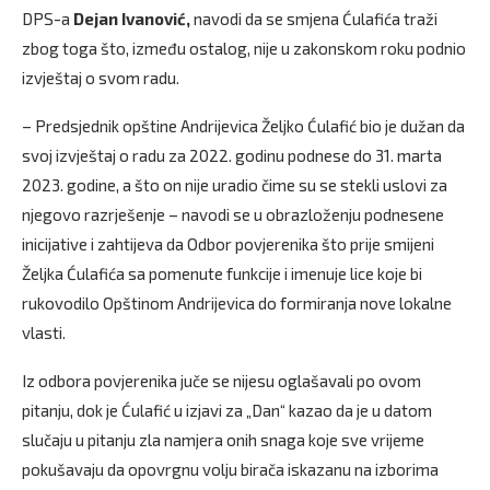
DPS-a
Dejan Ivanović,
navodi da se smjena Ćulafića traži
zbog toga što, između ostalog, nije u zakonskom roku podnio
izvještaj o svom radu.
– Predsjednik opštine Andrijevica Željko Ćulafić bio je dužan da
svoj izvještaj o radu za 2022. godinu podnese do 31. marta
2023. godine, a što on nije uradio čime su se stekli uslovi za
njegovo razrješenje – navodi se u obrazloženju podnesene
inicijative i zahtijeva da Odbor povjerenika što prije smijeni
Željka Ćulafića sa pomenute funkcije i imenuje lice koje bi
rukovodilo Opštinom Andrijevica do formiranja nove lokalne
vlasti.
Iz odbora povjerenika juče se nijesu oglašavali po ovom
pitanju, dok je Ćulafić u izjavi za „Dan“ kazao da je u datom
slučaju u pitanju zla namjera onih snaga koje sve vrijeme
pokušavaju da opovrgnu volju birača iskazanu na izborima