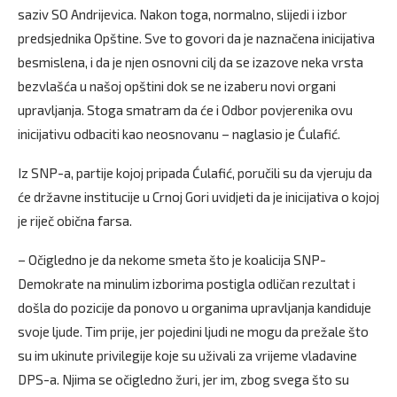
saziv SO Andrijevica. Nakon toga, normalno, slijedi i izbor
predsjednika Opštine. Sve to govori da je naznačena inicijativa
besmislena, i da je njen osnovni cilj da se izazove neka vrsta
bezvlašća u našoj opštini dok se ne izaberu novi organi
upravljanja. Stoga smatram da će i Odbor povjerenika ovu
inicijativu odbaciti kao neosnovanu – naglasio je Ćulafić.
Iz SNP-a, partije kojoj pripada Ćulafić, poručili su da vjeruju da
će državne institucije u Crnoj Gori uvidjeti da je inicijativa o kojoj
je riječ obična farsa.
– Očigledno je da nekome smeta što je koalicija SNP-
Demokrate na minulim izborima postigla odličan rezultat i
došla do pozicije da ponovo u organima upravljanja kandiduje
svoje ljude. Tim prije, jer pojedini ljudi ne mogu da prežale što
su im ukinute privilegije koje su uživali za vrijeme vladavine
DPS-a. Njima se očigledno žuri, jer im, zbog svega što su