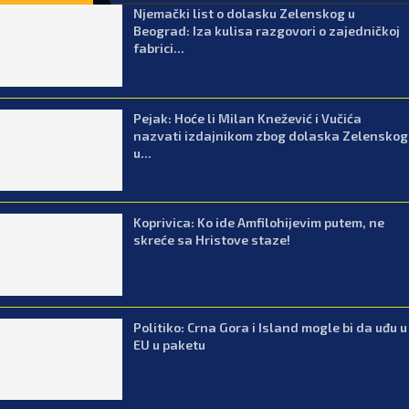
Njemački list o dolasku Zelenskog u
Beograd: Iza kulisa razgovori o zajedničkoj
fabrici...
Pejak: Hoće li Milan Knežević i Vučića
nazvati izdajnikom zbog dolaska Zelenskog
u...
Koprivica: Ko ide Amfilohijevim putem, ne
skreće sa Hristove staze!
Politiko: Crna Gora i Island mogle bi da uđu u
EU u paketu