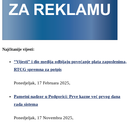
Najčitanije vijesti:
“Vijesti” i dio medija odbijaju povećanje plata zaposlenima,
RTCG spremna za potpis
Ponedjeljak, 17 Februara 2025,
Pametni nadzor u Podgorici: Prve kazne već prvog dana
rada sistema
Ponedjeljak, 17 Novembra 2025,