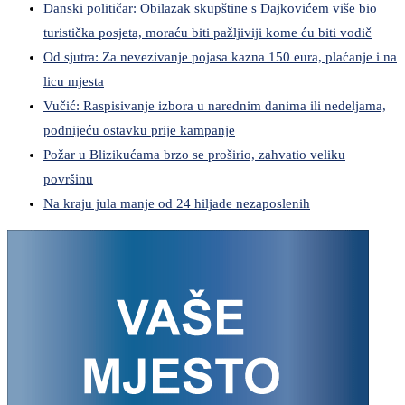
Danski političar: Obilazak skupštine s Dajkovićem više bio
turistička posjeta, moraću biti pažljiviji kome ću biti vodič
Od sjutra: Za nevezivanje pojasa kazna 150 eura, plaćanje i na
licu mjesta
Vučić: Raspisivanje izbora u narednim danima ili nedeljama,
podnijeću ostavku prije kampanje
Požar u Blizikućama brzo se proširio, zahvatio veliku
površinu
Na kraju jula manje od 24 hiljade nezaposlenih