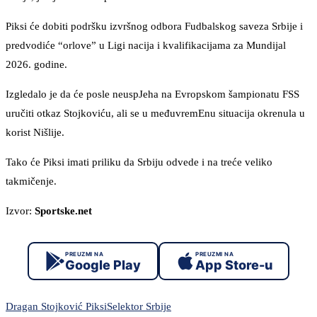
Piksi će dobiti podršku izvršnog odbora Fudbalskog saveza Srbije i
predvodiće “orlove” u Ligi nacija i kvalifikacijama za Mundijal
2026. godine.
Izgledalo je da će posle neuspJeha na Evropskom šampionatu FSS
uručiti otkaz Stojkoviću, ali se u međuvremEnu situacija okrenula u
korist Nišlije.
Tako će Piksi imati priliku da Srbiju odvede i na treće veliko
takmičenje.
Izvor:
Sportske.net
PREUZMI NA
PREUZMI NA
Google Play
App Store-u
Dragan Stojković Piksi
Selektor Srbije