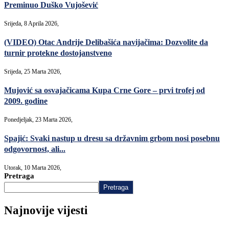
Preminuo Duško Vujošević
Srijeda, 8 Aprila 2026,
(VIDEO) Otac Andrije Delibašića navijačima: Dozvolite da
turnir protekne dostojanstveno
Srijeda, 25 Marta 2026,
Mujović sa osvajačicama Kupa Crne Gore – prvi trofej od
2009. godine
Ponedjeljak, 23 Marta 2026,
Spajić: Svaki nastup u dresu sa državnim grbom nosi posebnu
odgovornost, ali...
Utorak, 10 Marta 2026,
Pretraga
Pretraga
Najnovije vijesti