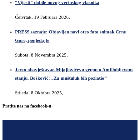
“Vijesti” dobile novog većinskog vlasnika
Četvrtak, 19 Februara 2026,
PRESS saznaje: Objavljen novi otro foto snimak Crne
Gore, pogledajte
Subota, 8 Novembra 2025,
Jevto obavještavao Mijajlovićevu grupu o Amfilohijevom
stanju, Bošković: „Za muštuluk bih pozlatio“
Srijeda, 8 Oktobra 2025,
Pratite nas na facebook-u