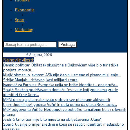
Hronika
Ekonomija
Sport
Marketing
Pretraga
6 Augusta, 2026
Najnovije vijesti:
Danski političar: Obilazak skupštine s Dajkovićem više bio turistička
posjeta, moraću...
Kljajić obmanuo javnost: ASK nije dao ni usmeno ni pisano mišljenje...
Srbija: Manjak u državnoj kasi milijardu eura
Ivanović za Eurokaz: Evropska unija ne briše identitet – ona pruža...
Spajić: Snažno podržavamo domaće festivale koji godinama grade
identitet Crne Gore...
MPNI do kraja jula realizovalo gotovo sve planirane aktivnosti
U prethodnih pet godina: Vučić tri puta odbio da glasa Rezoluciju...
MCP odgovorila Vučiću: Nedopustivo političko tumačenje litija i crkvenih
pitanja
Andrić: Crnoj Gori nije bilo mjesto na obilježavanju „Oluje“
Spajić: Gusinje primjer sredine u kojoj se različiti identiteti međusobno
uvažavaju...