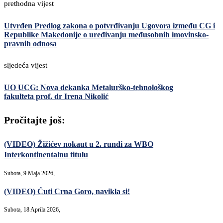
prethodna vijest
Utvrđen Predlog zakona o potvrđivanju Ugovora između CG i
Republike Makedonije o uređivanju međusobnih imovinsko-
pravnih odnosa
sljedeća vijest
UO UCG: Nova dekanka Metalurško-tehnološkog
fakulteta prof. dr Irena Nikolić
Pročitajte još:
(VIDEO) Žižićev nokaut u 2. rundi za WBO
Interkontinentalnu titulu
Subota, 9 Maja 2026,
(VIDEO) Ćuti Crna Goro, navikla si!
Subota, 18 Aprila 2026,