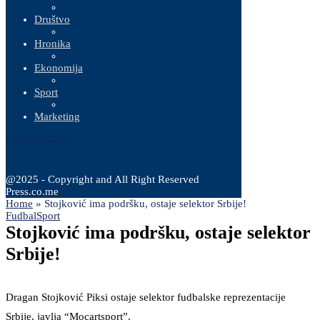
Društvo
Hronika
Ekonomija
Sport
Marketing
6 Augusta, 2026
@2025 - Copyright and All Right Reserved
Press.co.me
Home
»
Stojković ima podršku, ostaje selektor Srbije!
Fudbal
Sport
Stojković ima podršku, ostaje selektor
Srbije!
Dragan Stojković Piksi ostaje selektor fudbalske reprezentacije
Srbije, javlja “Mocartsport”.