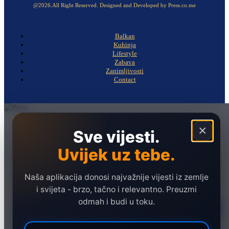
@2026.All Right Reserved. Designed and Developed by Press.co.me
Balkan
Kuhinja
Lifestyle
Zabava
Zanimljivosti
Contact
Naslovna
×
Sve vijesti.
Politika
Uvijek uz tebe.
Društvo
Hronika
Naša aplikacija donosi najvažnije vijesti iz zemlje
Ekonomija
i svijeta - brzo, tačno i relevantno. Preuzmi
odmah i budi u toku.
Sport
Marketing