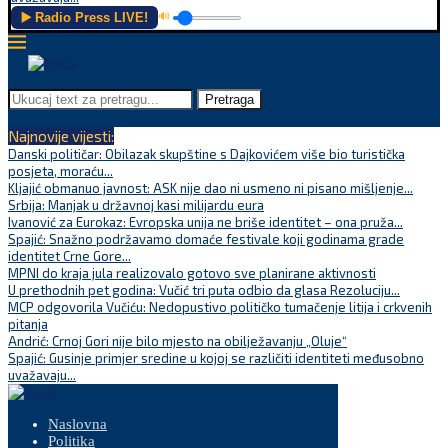
▶️ Radio Press LIVE!
🔊
Pretraga
Najnovije vijesti:
Danski političar: Obilazak skupštine s Dajkovićem više bio turistička
posjeta, moraću...
Kljajić obmanuo javnost: ASK nije dao ni usmeno ni pisano mišljenje...
Srbija: Manjak u državnoj kasi milijardu eura
Ivanović za Eurokaz: Evropska unija ne briše identitet – ona pruža...
Spajić: Snažno podržavamo domaće festivale koji godinama grade
identitet Crne Gore...
MPNI do kraja jula realizovalo gotovo sve planirane aktivnosti
U prethodnih pet godina: Vučić tri puta odbio da glasa Rezoluciju...
MCP odgovorila Vučiću: Nedopustivo političko tumačenje litija i crkvenih
pitanja
Andrić: Crnoj Gori nije bilo mjesto na obilježavanju „Oluje“
Spajić: Gusinje primjer sredine u kojoj se različiti identiteti međusobno
uvažavaju...
Naslovna
Politika