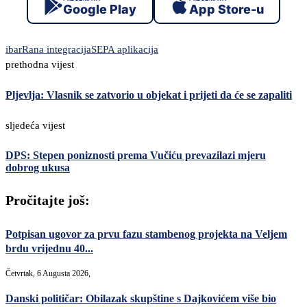
Google Play
App Store-u
ibar
Rana integracija
SEPA aplikacija
prethodna vijest
Pljevlja: Vlasnik se zatvorio u objekat i prijeti da će se zapaliti
sljedeća vijest
DPS: Stepen poniznosti prema Vučiću prevazilazi mjeru
dobrog ukusa
Pročitajte još:
Potpisan ugovor za prvu fazu stambenog projekta na Veljem
brdu vrijednu 40...
Četvrtak, 6 Augusta 2026,
Danski političar: Obilazak skupštine s Dajkovićem više bio