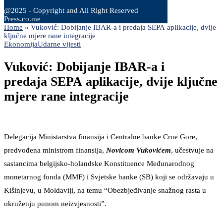
@2025 - Copyright and All Right Reserved
Press.co.me
Home
»
Vuković: Dobijanje IBAR-a i predaja SEPA aplikacije, dvije
ključne mjere rane integracije
Ekonomija
Udarne vijesti
Vuković: Dobijanje IBAR-a i
predaja SEPA aplikacije, dvije ključne
mjere rane integracije
Delegacija Ministarstva finansija i Centralne banke Crne Gore,
predvođena ministrom finansija,
Novicom Vukovićem
, učestvuje na
sastancima belgijsko-holandske Konstituence Međunarodnog
monetarnog fonda (MMF) i Svjetske banke (SB) koji se održavaju u
Kišinjevu, u Moldaviji, na temu “Obezbjeđivanje snažnog rasta u
okruženju punom neizvjesnosti”.