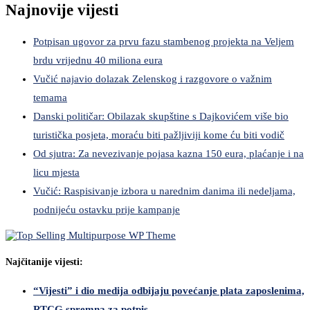
Najnovije vijesti
Potpisan ugovor za prvu fazu stambenog projekta na Veljem
brdu vrijednu 40 miliona eura
Vučić najavio dolazak Zelenskog i razgovore o važnim
temama
Danski političar: Obilazak skupštine s Dajkovićem više bio
turistička posjeta, moraću biti pažljiviji kome ću biti vodič
Od sjutra: Za nevezivanje pojasa kazna 150 eura, plaćanje i na
licu mjesta
Vučić: Raspisivanje izbora u narednim danima ili nedeljama,
podnijeću ostavku prije kampanje
Najčitanije vijesti:
“Vijesti” i dio medija odbijaju povećanje plata zaposlenima,
RTCG spremna za potpis