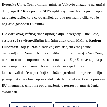
Evropske Unije. Tom prilikom, ministar Vuković ukazao je na značaj
dobijanja IBAR-a i predaje SEPA aplikacije, kao dvije ključne mjere
rane integracije, koje će doprinijeti upravo postizanju cilja koji je
naglasio gospodin Okamura.
U okviru ovog važnog finansijskog skupa, delegacija Crne Gore,
susrela se i sa višegodišnjim izvršnim direktorom MMF-a,
Paulom
Hilbersom
, koji je izrazio zadovoljstvo stanjem crnogorske
ekonomije, pri čemu je istakao pozitivan pravac razvoja Crne Gore,
naročito u dijelu otpornosti sistema na dosadašnje šokove kojima je
ekonomija bila izložena. Učesnici sastanka zajednički su
konstatovali da će napori koji su uloženi prethodnih mjeseci u cilju
jačanja fiskalne i finansijske stabilnosti dati rezultate, kako u procesu
EU integracija, tako i na polju snaženja otpornosti i unaprjeđenja
stabilnosti.
PREUZMI NA
PREUZMI NA