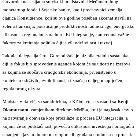
Govornici na sesijama su visoki predstavnici Međunarodnog
monetarnog fonda i Svjetske banke, kao i predstavnici zemalja
članica Konstituence, koji su ove godine poseban akcenat stavili na
zelenu tranziciju, podsticanje produktivnosti radne snage, energetsku
efikasnost, regionalnu saradnju i EU integracije, kao veoma važne
faktore za kreiranje politika čiji je cilj održivi rast i razvoj.
Takođe, delegacija Crne Gore održala je niz bilateralnih sastanaka,
čiji je fokus bio sprovođenje agende kojom će se uticati na izazove
sa kojima se suočava crnogorska ekonomija, prvenstveno u
kontekstu održivih javnih finansija i značaja daljeg unaprjeđenja
regulatornog okvira.
Ministar Vuković, sa saradnicima, u Kišinjevu se sastao i sa
Kenji
Okamuraom
, zamjenikom direktora MMF-a, koji je naglasak stavio
na zatvaranje obaveza koje proizilaze iz procesa EU integracija, a
kojima će se podstaći rast, povećati efikasnost investicija i omogućiti
smanjenje jaza u dohotku crnogorskih građana u odnosu na prosjek