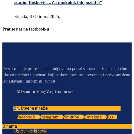
stanju, Bošković: „Za muštuluk bih pozlatio“
Srijeda, 8 Oktobra 2025,
Pratite nas na facebook-u
Press.co.me je profesionalan, odgovoran portal sa stavom. Redakciju čine
iskusni urednici i novinari koji beskompromisno, otvoreno i nedvosmisleno
izvještavaju i informišu javnost.
Mi smo tu zbog Vas, čitamo se!
Društvene mreže
Facebook
Instagram
Youtube
Envelope
Rss
O nama
Uslovi korišćenja