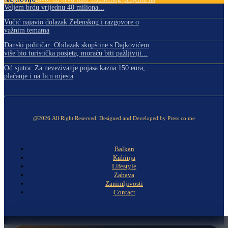
Veljem brdu vrijednu 40 miliona...
Vučić najavio dolazak Zelenskog i razgovore o
važnim temama
Danski političar: Obilazak skupštine s Dajkovićem
više bio turistička posjeta, moraću biti pažljiviji...
Od sjutra: Za nevezivanje pojasa kazna 150 eura,
plaćanje i na licu mjesta
@2026.All Right Reserved. Designed and Developed by Press.co.me
Balkan
Kuhinja
Lifestyle
Zabava
Zanimljivosti
Contact