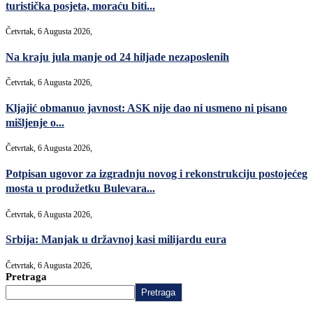
turistička posjeta, moraću biti...
Četvrtak, 6 Augusta 2026,
Na kraju jula manje od 24 hiljade nezaposlenih
Četvrtak, 6 Augusta 2026,
Kljajić obmanuo javnost: ASK nije dao ni usmeno ni pisano
mišljenje o...
Četvrtak, 6 Augusta 2026,
Potpisan ugovor za izgradnju novog i rekonstrukciju postojećeg
mosta u produžetku Bulevara...
Četvrtak, 6 Augusta 2026,
Srbija: Manjak u državnoj kasi milijardu eura
Četvrtak, 6 Augusta 2026,
Pretraga
Pretraga