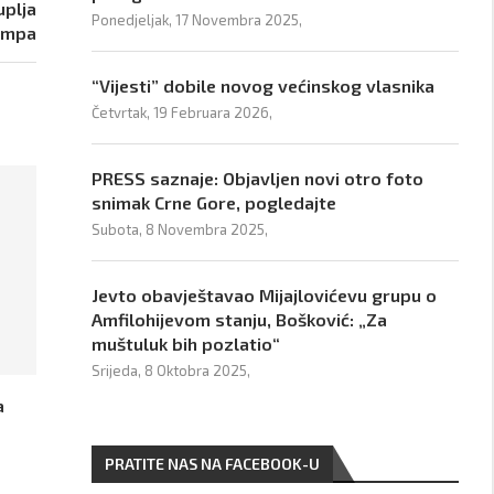
uplja
Ponedjeljak, 17 Novembra 2025,
rampa
“Vijesti” dobile novog većinskog vlasnika
Četvrtak, 19 Februara 2026,
PRESS saznaje: Objavljen novi otro foto
snimak Crne Gore, pogledajte
Subota, 8 Novembra 2025,
Jevto obavještavao Mijajlovićevu grupu o
Amfilohijevom stanju, Bošković: „Za
muštuluk bih pozlatio“
Srijeda, 8 Oktobra 2025,
a
PRATITE NAS NA FACEBOOK-U