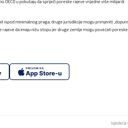
o OECD u pokušaju da spriječi poreske rajeve vrijedne više milijardi
t ispod minimalnog praga, druge jurisdikcije mogu primjeniti „dopuns
e rajeve da imaju nižu stopu jer druge zemlje mogu povećati poreske
PREUZMI NA
y
App Store-u
sljedeća 