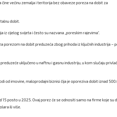
 čine većinu zemalja i teritorija bez obaveze poreza na dobit za
talnu dobit.
a iz cijelog svijeta i često su nazvana „poreskim rajevima“.
a porezom na dobit preduzeća zbog prihoda iz ključnih industrija – 
reduzeće uključeno u naftnu i gasnu industriju, u kom slučaju privlač
di od imovine, maloprodajni biznisi čija je oporeziva dobit iznad 500
15 posto u 2025. Ovaj porez će se odnositi samo na firme koje su d
ara ili više.