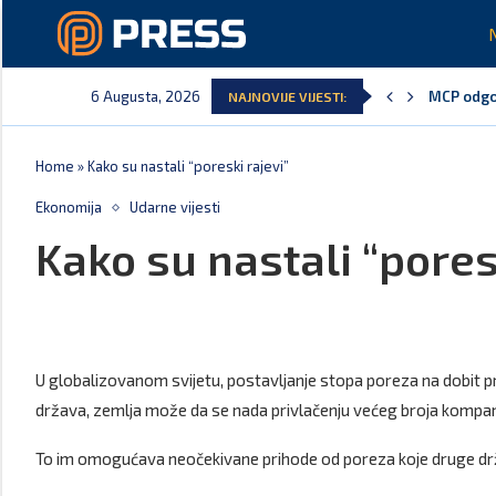
6 Augusta, 2026
MCP odgov
NAJNOVIJE VIJESTI:
Andrić: C
Spajić: G
Vučić ču
Poreska u
Laković: 
Home
»
Kako su nastali “poreski rajevi”
Ekonomija
Udarne vijesti
Kako su nastali “pores
U globalizovanom svijetu, postavljanje stopa poreza na dobit pr
država, zemlja može da se nada privlačenju većeg broja kompanija
To im omogućava neočekivane prihode od poreza koje druge dr