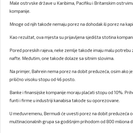
Male ostrvske države u Karibima, Pacifiku i Britanskim ostrvima
kompanije.
Mnoge od njih takođe nemaju porez na dohodak ili porez na kapi
Kao rezultat, ova mjesta su prijavljena sjedišta stotina kompanij
Pored poreskih rajeva, neke zemlje takođe imaju malu potrebu z
nafte. Međutim, one takođe dolaze sa sitnim slovima.
Na primjer, Bahrein nema porez na dobit preduzeća, osim ako je p
prilično visoku stopu od 46 posto.
Banke i finansijske kompanije moraju plaćati stopu od 10%. Priho
funti i firme u industriji kanabisa takođe su oporezovane.
U međuvremenu, Bermudi će uvesti porez na dobit preduzeća od 
multinacionalnih grupa sa godišnjim prihodom od 800 miliona dol