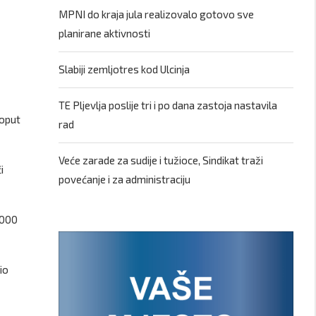
MPNI do kraja jula realizovalo gotovo sve
planirane aktivnosti
Slabiji zemljotres kod Ulcinja
TE Pljevlja poslije tri i po dana zastoja nastavila
poput
rad
Veće zarade za sudije i tužioce, Sindikat traži
i
povećanje i za administraciju
.000
io