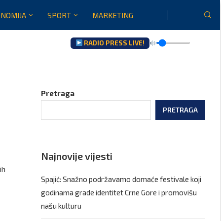
NOMIJA
SPORT
MARKETING
RADIO PRESS LIVE!
u...
Pretraga
PRETRAGA
Najnovije vijesti
ih
Spajić: Snažno podržavamo domaće festivale koji
godinama grade identitet Crne Gore i promovišu
našu kulturu