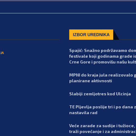
IZBOR UREDNIKA
Spajić: Snažno podržavamo do
JA
festivale koji godinama grade i
Crne Gore i promovišu našu kul
MPNI do kraja jula realizovalo 
planirane aktivnosti
Slabiji zemljotres kod Ulcinja
TE Pljevlja poslije tri i po dana 
nastavila rad
Veće zarade za sudije i tužioce,
traži povećanje i za administrac