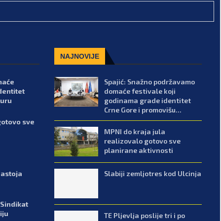
NAJNOVIJE
maće
Spajić: Snažno podržavamo
dentitet
domaće festivale koji
turu
godinama grade identitet
Crne Gore i promovišu...
gotovo sve
MPNI do kraja jula
realizovalo gotovo sve
planirane aktivnosti
Slabiji zemljotres kod Ulcinja
zastoja
 Sindikat
iju
TE Pljevlja poslije tri i po