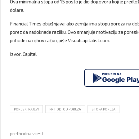
Ova minimalna stopa od 15 posto je dio dogovora koji je predloži
dolara.
Financial Times objašnjava: ako zemlja ima stopu poreza na dobi
porez da nadoknade razliku. Ovo smanjuje motivaciju za poresk
prihode na njihov račun, piše Visualcapitalist.com.
Izvor: Capital
PREUZMI NA
Google Pla
PORESKI RAJEVI
PRIHODI OD POREZA
STOPA POREZA
prethodna vijest