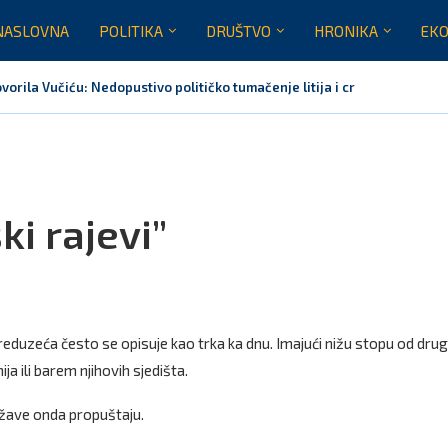
NASLOVNA
POLITIKA
DRUŠTVO
HRONIKA
EKO
orila Vučiću: Nedopustivo političko tumačenje litija i crkvenih pitanja
rnoj Gori nije bilo mjesto na obilježavanju „Oluje“
usinje primjer sredine u kojoj se različiti identiteti međusobno uvažavaj
va Marovića do zastare presude
prava: Za sedam mjeseci naplaćeno više od milijardu eura bruto...
Crna Gora nije dobila zvaničnu inicijativu za centre za migrante
ki rajevi”
eduzeća često se opisuje kao trka ka dnu. Imajući nižu stopu od drug
 ili barem njihovih sjedišta.
žave onda propuštaju.