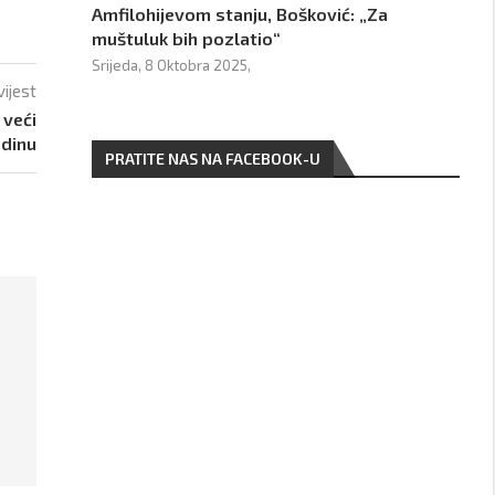
Amfilohijevom stanju, Bošković: „Za
muštuluk bih pozlatio“
Srijeda, 8 Oktobra 2025,
vijest
 veći
odinu
PRATITE NAS NA FACEBOOK-U