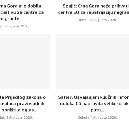
rna Gora nije dobila
Spajić: Crna Gora neće prihvati
icijativu za centre za
centre EU za repatrijaciju migra
migrante
Utorak, 4 Augusta 2026,
a, 5 Augusta 2026,
la Prijedlog zakona o
Satler: Usvajanjem ključnih refor
osilaca pravosudnih
odluka CG napravila veliki korak
i poništila oglas...
putu...
jak, 3 Augusta 2026,
Subota, 1 Augusta 2026,