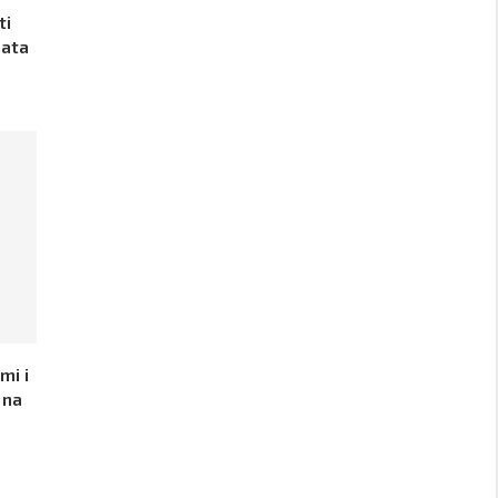
ti
nata
mi i
 na