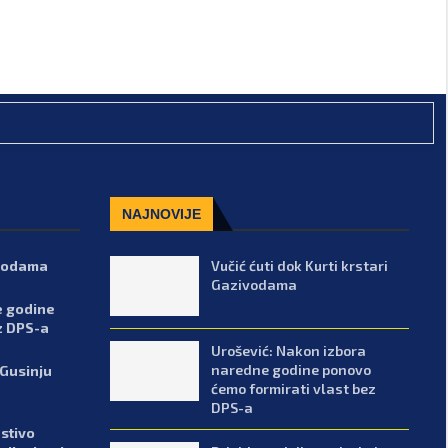
NAJNOVIJE
ivodama
Vučić ćuti dok Kurti krstari
Gazivodama
e godine
z DPS-a
Urošević: Nakon izbora
naredne godine ponovo
 Gusinju
ćemo formirati vlast bez
DPS-a
stivo