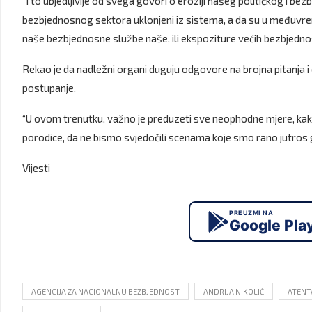
“I to ubjedljivije od svega govori o eroziji našeg političkog i 
bezbjednosnog sektora uklonjeni iz sistema, a da su u međuvreme
naše bezbjednosne službe naše, ili ekspoziture većih bezbjednosn
Rekao je da nadležni organi duguju odgovore na brojna pitanja i
postupanje.
“U ovom trenutku, važno je preduzeti sve neophodne mjere, kako
porodice, da ne bismo svjedočili scenama koje smo rano jutros g
Vijesti
PREUZMI NA
Google Pla
AGENCIJA ZA NACIONALNU BEZBJEDNOST
ANDRIJA NIKOLIĆ
ATENT