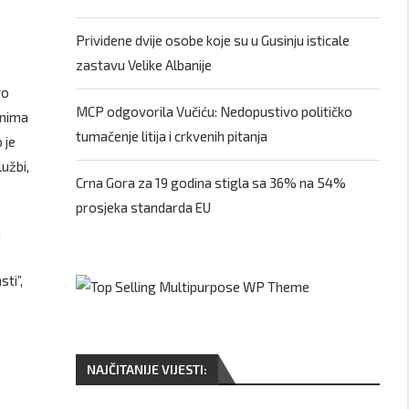
Prividene dvije osobe koje su u Gusinju isticale
zastavu Velike Albanije
vo
MCP odgovorila Vučiću: Nedopustivo političko
onima
tumačenje litija i crkvenih pitanja
 je
užbi,
Crna Gora za 19 godina stigla sa 36% na 54%
prosjeka standarda EU
u
ti”,
NAJČITANIJE VIJESTI: