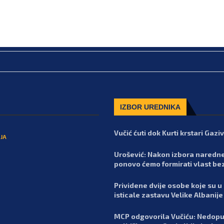
IZBOR UREDNIKA
Vučić ćuti dok Kurti krstari Gaz
JA
Urošević: Nakon izbora naredn
ponovo ćemo formirati vlast be
Prividene dvije osobe koje su u
isticale zastavu Velike Albanije
MCP odgovorila Vučiću: Nedopu