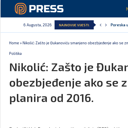
6 Augusta, 2026
Poreska u
NAJNOVIJE VIJESTI:
Laković: 
Crna Gora
Aerodromi
EPCG: Sis
Spajić: C
Home
»
Nikolić: Zašto je Đukanoviću smanjeno obezbjeđenje ako se zn
Politika
Nikolić: Zašto je Đuk
obezbjeđenje ako se z
planira od 2016.