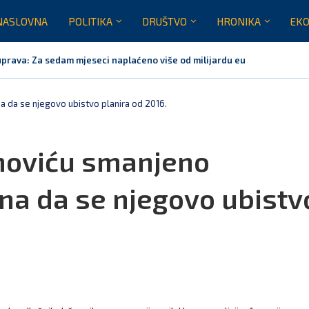
NASLOVNA
POLITIKA
DRUŠTVO
HRONIKA
EKO
prava: Za sedam mjeseci naplaćeno više od milijardu eura bruto...
Crna Gora nije dobila zvaničnu inicijativu za centre za migrante
 neće biti domaćin migrantskih centara
 Crne Gore za sedam mjeseci opslužili dva miliona putnika
tem stabilan, Termoelektrana Pljevlja ponovo u pogonu od danas
rna Gora neće prihvatiti centre EU za repatrijaciju migranata
a da se njegovo ubistvo planira od 2016.
anoviću smanjeno
na da se njegovo ubistv