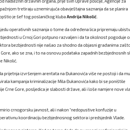
d nadležnih državnih organa, prije svih Uprave policije, Agencije za
ažnjom tretiraju uznemirujuća obavještajna saznanja da se planira
aopštio je šef tog poslaničkog kluba
Andrija Nikolić
.
posjedu operativnih saznanja o tome da određena lica pripremaju ubist
bjednosti u Crnoj Gori potpuno razvaljen i da ta okolnost pogoduje 
 sektora bezbjednosti nije našao za shodno da objasni građanima zašto
Gore, ako se zna, i to na osnovu podataka zapadnih bezbjednosnih sl
e Nikolić.
da prijetnja izvršenjem arentata na Đukanovića više ne postoji i da m
virala kampanja kriminalizacije Mila Đukanovića kako bi se poništile
e Crne Gore, posljedica je slabosti države, ali i loše namjere nove vlas
mirio crnogorsku javnost, ali i nakon “nedopustive konfuzije u
erativnu koordinaciju bezbjednosnog sektora i predsjednik Vlade.