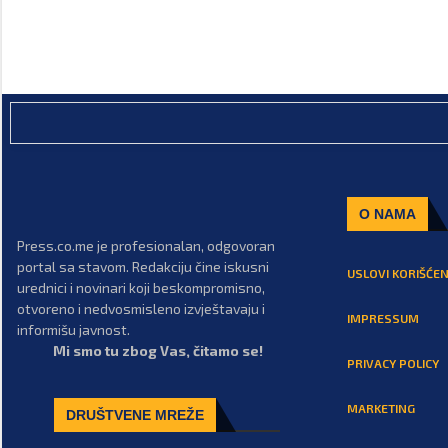
O NAMA
Press.co.me je profesionalan, odgovoran
portal sa stavom. Redakciju čine iskusni
USLOVI KORIŠĆEN
urednici i novinari koji beskompromisno,
otvoreno i nedvosmisleno izvještavaju i
IMPRESSUM
informišu javnost.
Mi smo tu zbog Vas, čitamo se!
PRIVACY POLICY
MARKETING
DRUŠTVENE MREŽE