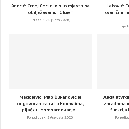
Andrić: Crnoj Gori nije bilo mjesto na
Laković: C
obilježavanju „Oluje“
zvaničnu in
Srijeda, 5 Augusta 2026,
Srijed
Medojević: Milo Đukanović je
Vlada utvrdi
odgovoran za rat u Konavlima,
zaradama n
pljačku i bombardovanje...
funkcija 
Ponedjeljak, 3 Augusta 2026,
Ponedjel