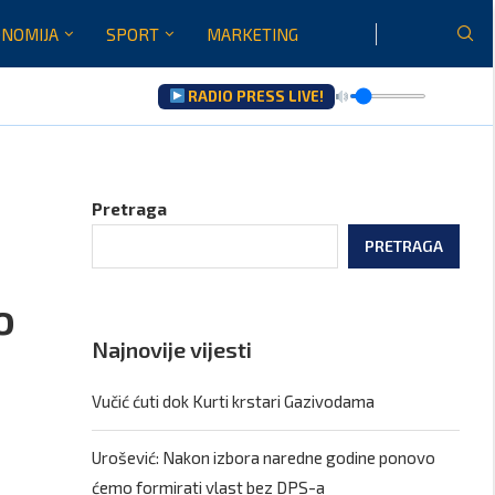
NOMIJA
SPORT
MARKETING
RADIO PRESS LIVE!
Pretraga
PRETRAGA
o
Najnovije vijesti
Vučić ćuti dok Kurti krstari Gazivodama
Urošević: Nakon izbora naredne godine ponovo
ćemo formirati vlast bez DPS-a