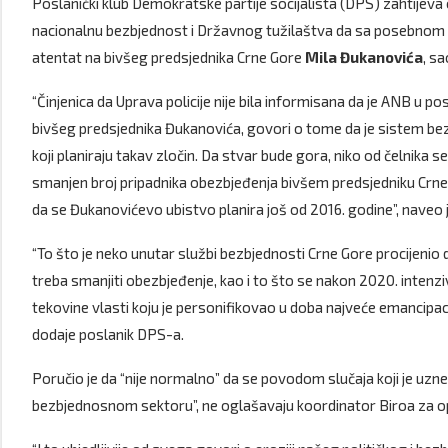
Poslanički klub Demokratske partije socijalista (DPS) zahtijeva o
nacionalnu bezbjednost i Državnog tužilaštva da sa posebnom p
atentat na bivšeg predsjednika Crne Gore
Mila Đukanovića
, s
“Činjenica da Uprava policije nije bila informisana da je ANB u 
bivšeg predsjednika Đukanovića, govori o tome da je sistem bez
koji planiraju takav zločin. Da stvar bude gora, niko od čelnika
smanjen broj pripadnika obezbjeđenja bivšem predsjedniku Crne 
da se Đukanovićevo ubistvo planira još od 2016. godine”, naveo j
“To što je neko unutar službi bezbjednosti Crne Gore procijenio 
treba smanjiti obezbjeđenje, kao i to što se nakon 2020. intenzi
tekovine vlasti koju je personifikovao u doba najveće emancipacij
dodaje poslanik DPS-a.
Poručio je da “nije normalno” da se povodom slučaja koji je uzne
bezbjednosnom sektoru”, ne oglašavaju koordinator Biroa za op