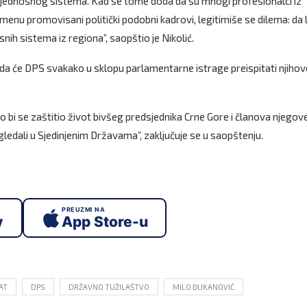
bezbjednosnog sistema. Kad se tome doda da su mnogi profesionalci iz
nu promovisani politički podobni kadrovi, legitimiše se dilema: da l
ih sistema iz regiona”, saopštio je Nikolić.
 da će DPS svakako u sklopu parlamentarne istrage preispitati njiho
 bi se zaštitio život bivšeg predsjednika Crne Gore i članova njegov
ledali u Sjedinjenim Državama”, zaključuje se u saopštenju.
PREUZMI NA
y
App Store-u
AT
DPS
DRŽAVNO TUŽILAŠTVO
MILO ĐUKANOVIĆ