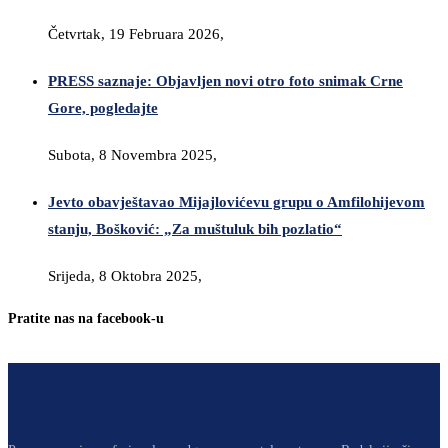
Četvrtak, 19 Februara 2026,
PRESS saznaje: Objavljen novi otro foto snimak Crne
Gore, pogledajte
Subota, 8 Novembra 2025,
Jevto obavještavao Mijajlovićevu grupu o Amfilohijevom
stanju, Bošković: „Za muštuluk bih pozlatio“
Srijeda, 8 Oktobra 2025,
Pratite nas na facebook-u