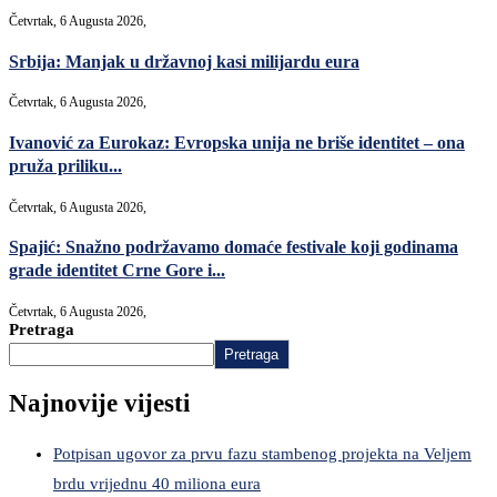
Četvrtak, 6 Augusta 2026,
Srbija: Manjak u državnoj kasi milijardu eura
Četvrtak, 6 Augusta 2026,
Ivanović za Eurokaz: Evropska unija ne briše identitet – ona
pruža priliku...
Četvrtak, 6 Augusta 2026,
Spajić: Snažno podržavamo domaće festivale koji godinama
grade identitet Crne Gore i...
Četvrtak, 6 Augusta 2026,
Pretraga
Pretraga
Najnovije vijesti
Potpisan ugovor za prvu fazu stambenog projekta na Veljem
brdu vrijednu 40 miliona eura