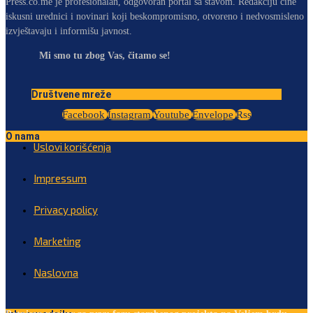
Press.co.me je profesionalan, odgovoran portal sa stavom. Redakciju čine
iskusni urednici i novinari koji beskompromisno, otvoreno i nedvosmisleno
izvještavaju i informišu javnost.
Mi smo tu zbog Vas, čitamo se!
Društvene mreže
Facebook
Instagram
Youtube
Envelope
Rss
O nama
Uslovi korišćenja
Impressum
Privacy policy
Marketing
Naslovna