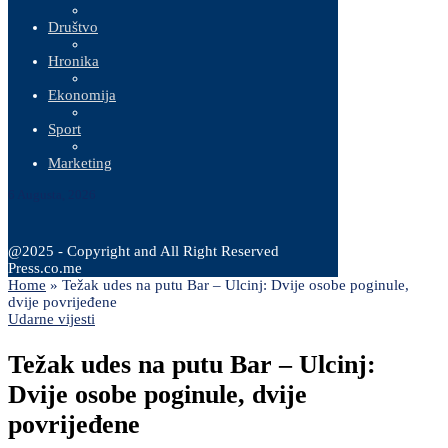
Društvo
Hronika
Ekonomija
Sport
Marketing
6 Augusta, 2026
@2025 - Copyright and All Right Reserved
Press.co.me
Home
»
Težak udes na putu Bar – Ulcinj: Dvije osobe poginule,
dvije povrijeđene
Udarne vijesti
Težak udes na putu Bar – Ulcinj:
Dvije osobe poginule, dvije
povrijeđene