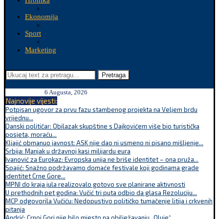
Hronika
Ekonomija
Sport
Marketing
Pretraga
6 Augusta, 2026
Najnovije vijesti:
Potpisan ugovor za prvu fazu stambenog projekta na Veljem brdu
vrijednu...
Danski političar: Obilazak skupštine s Dajkovićem više bio turistička
posjeta, moraću...
Kljajić obmanuo javnost: ASK nije dao ni usmeno ni pisano mišljenje...
Srbija: Manjak u državnoj kasi milijardu eura
Ivanović za Eurokaz: Evropska unija ne briše identitet – ona pruža...
Spajić: Snažno podržavamo domaće festivale koji godinama grade
identitet Crne Gore...
MPNI do kraja jula realizovalo gotovo sve planirane aktivnosti
U prethodnih pet godina: Vučić tri puta odbio da glasa Rezoluciju...
MCP odgovorila Vučiću: Nedopustivo političko tumačenje litija i crkvenih
pitanja
Andrić: Crnoj Gori nije bilo mjesto na obilježavanju „Oluje“