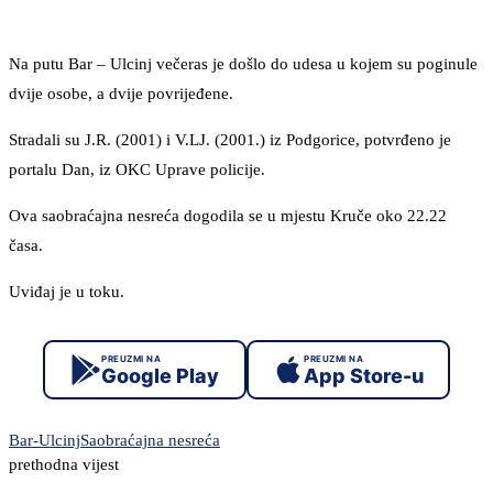
Na putu Bar – Ulcinj večeras je došlo do udesa u kojem su poginule
dvije osobe, a dvije povrijeđene.
Stradali su J.R. (2001) i V.LJ. (2001.) iz Podgorice, potvrđeno je
portalu Dan, iz OKC Uprave policije.
Ova saobraćajna nesreća dogodila se u mjestu Kruče oko 22.22
časa.
Uviđaj je u toku.
PREUZMI NA
PREUZMI NA
Google Play
App Store-u
Bar-Ulcinj
Saobraćajna nesreća
prethodna vijest