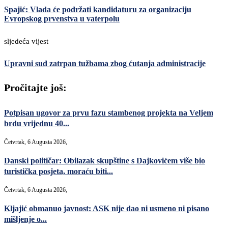
Spajić: Vlada će podržati kandidaturu za organizaciju
Evropskog prvenstva u vaterpolu
sljedeća vijest
Upravni sud zatrpan tužbama zbog ćutanja administracije
Pročitajte još:
Potpisan ugovor za prvu fazu stambenog projekta na Veljem
brdu vrijednu 40...
Četvrtak, 6 Augusta 2026,
Danski političar: Obilazak skupštine s Dajkovićem više bio
turistička posjeta, moraću biti...
Četvrtak, 6 Augusta 2026,
Kljajić obmanuo javnost: ASK nije dao ni usmeno ni pisano
mišljenje o...