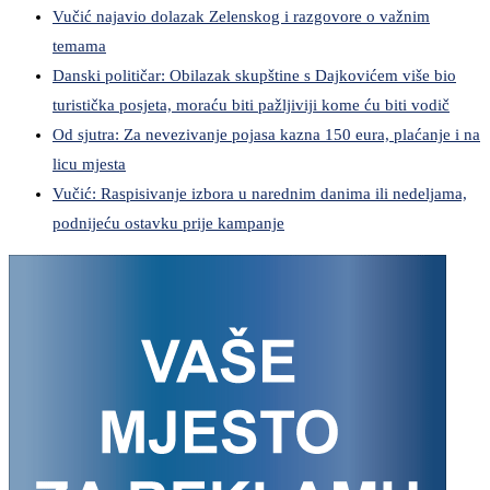
Vučić najavio dolazak Zelenskog i razgovore o važnim
temama
Danski političar: Obilazak skupštine s Dajkovićem više bio
turistička posjeta, moraću biti pažljiviji kome ću biti vodič
Od sjutra: Za nevezivanje pojasa kazna 150 eura, plaćanje i na
licu mjesta
Vučić: Raspisivanje izbora u narednim danima ili nedeljama,
podnijeću ostavku prije kampanje