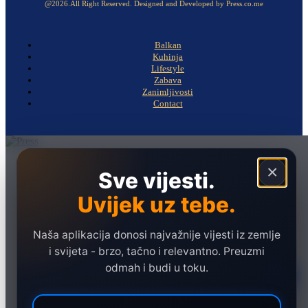
@2026.All Right Reserved. Designed and Developed by Press.co.me
Balkan
Kuhinja
Lifestyle
Zabava
Zanimljivosti
Contact
Naslovna
×
Sve vijesti.
Politika
Uvijek uz tebe.
Društvo
Hronika
Naša aplikacija donosi najvažnije vijesti iz zemlje
Ekonomija
i svijeta - brzo, tačno i relevantno. Preuzmi
odmah i budi u toku.
Sport
Marketing