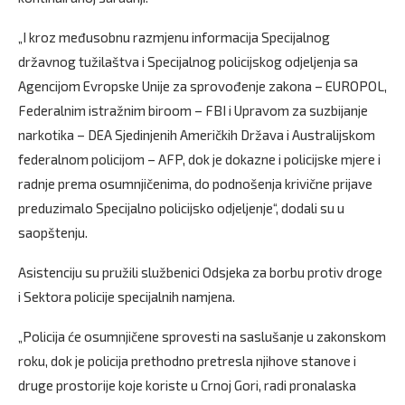
„I kroz međusobnu razmjenu informacija Specijalnog
državnog tužilaštva i Specijalnog policijskog odjeljenja sa
Agencijom Evropske Unije za sprovođenje zakona – EUROPOL,
Federalnim istražnim biroom – FBI i Upravom za suzbijanje
narkotika – DEA Sjedinjenih Američkih Država i Australijskom
federalnom policijom – AFP, dok je dokazne i policijske mjere i
radnje prema osumnjičenima, do podnošenja krivične prijave
preduzimalo Specijalno policijsko odjeljenje“, dodali su u
saopštenju.
Asistenciju su pružili službenici Odsjeka za borbu protiv droge
i Sektora policije specijalnih namjena.
„Policija će osumnjičene sprovesti na saslušanje u zakonskom
roku, dok je policija prethodno pretresla njihove stanove i
druge prostorije koje koriste u Crnoj Gori, radi pronalaska