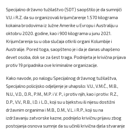
Specijalno državno tužilaštvo (SDT) saopštilo je da sumnjiči
V.U. i R.Z. da su organizovali krijumčarenje 1.570 kilograma
kokaina brodovima iz Južne Amerike u Evropu i Australiju u
oktobru 2020. godine, kao i 900 kilograma u junu 2021.
Krijumčarenja su u oba slučaja otkrili organi Kolumbije i
Australije. Pored toga, saopšteno je i da je danas uhapšeno
devet osoba, dok se za šest traga. Podnijeta je krivična prijava
protiv 19 pripadnika ove kriminalne organizacije.
Kako navode, po nalogu Specijalnog državnog tužilaštva,
Specijalno policijsko odjeljenje je uhapsilo: V.U., V.M.Č., M.B.,
N.U., V.D., D.R., P.M., M.P. i V. P., i protiv njih, kao i protiv: R.Z.,
D.P., V.V., R.B., I.D. i L.D., koji su u bjekstvu ili nijesu dostižni
državnim organima i M.B., D.M., V.L. i R.P., koji su na
izdržavanju zatvorske kazne, podnijelo krivičnu prijavu zbog
postojanja osnova sumnje da su učinili krivična djela stvaranje