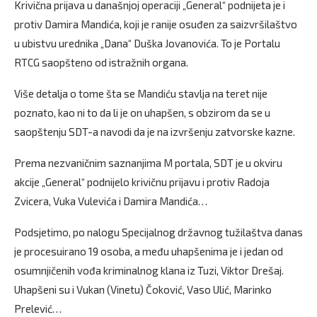
Krivična prijava u današnjoj operaciji „General“ podnijeta je i
protiv Damira Mandića, koji je ranije osuđen za saizvršilaštvo
u ubistvu urednika „Dana“ Duška Jovanovića. To je Portalu
RTCG saopšteno od istražnih organa.
Više detalja o tome šta se Mandiću stavlja na teret nije
poznato, kao ni to da li je on uhapšen, s obzirom da se u
saopštenju SDT-a navodi da je na izvršenju zatvorske kazne.
Prema nezvaničnim saznanjima M portala, SDT je u okviru
akcije „General“ podnijelo krivičnu prijavu i protiv Radoja
Zvicera, Vuka Vulevića i Damira Mandića…
Podsjetimo, po nalogu Specijalnog državnog tužilaštva danas
je procesuirano 19 osoba, a među uhapšenima je i jedan od
osumnjičenih vođa kriminalnog klana iz Tuzi, Viktor Drešaj.
Uhapšeni su i Vukan (Vinetu) Čoković, Vaso Ulić, Marinko
Prelević…