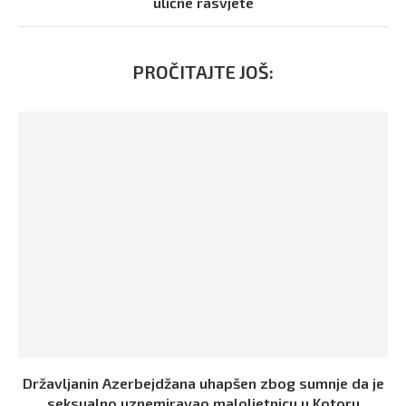
ulične rasvjete
PROČITAJTE JOŠ:
Državljanin Azerbejdžana uhapšen zbog sumnje da je
seksualno uznemiravao maloljetnicu u Kotoru