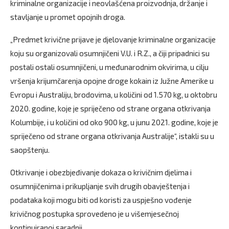
kriminalne organizacije i neovlašćena proizvodnja, držanje i
stavljanje u promet opojnih droga.
„Predmet krivične prijave je djelovanje kriminalne organizacije
koju su organizovali osumnjičeni V.U. i R.Z., a čiji pripadnici su
postali ostali osumnjičeni, u međunarodnim okvirima, u cilju
vršenja krijumčarenja opojne droge kokain iz Južne Amerike u
Evropu i Australiju, brodovima, u količini od 1.570 kg, u oktobru
2020. godine, koje je spriječeno od strane organa otkrivanja
Kolumbije, i u količini od oko 900 kg, u junu 2021. godine, koje je
spriječeno od strane organa otkrivanja Australije“, istakli su u
saopštenju.
Otkrivanje i obezbjeđivanje dokaza o krivičnim djelima i
osumnjičenima i prikupljanje svih drugih obavještenja i
podataka koji mogu biti od koristi za uspješno vođenje
krivičnog postupka sprovedeno je u višemjesečnoj
kontinuiranoj saradnji.