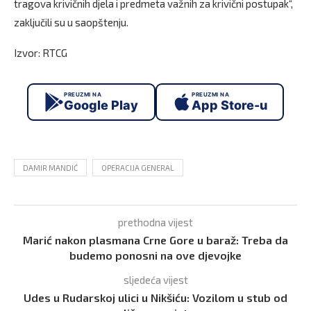
tragova krivičnih djela i predmeta važnih za krivični postupak“,
zaključili su u saopštenju.
Izvor: RTCG
PREUZMI NA
PREUZMI NA
Google Play
App Store-u
DAMIR MANDIĆ
OPERACIJA GENERAL
prethodna vijest
Marić nakon plasmana Crne Gore u baraž: Treba da
budemo ponosni na ove djevojke
sljedeća vijest
Udes u Rudarskoj ulici u Nikšiću: Vozilom u stub od