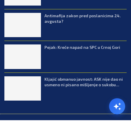
Antimafija zakon pred poslanicima 24.
avgusta?
Pejak: Kreće napad na SPC u Crnoj Gori
Kljajić obmanuo javnost: ASK nije dao ni
usmeno ni pisano mišljenje o sukobu...
@2026.All Right Reserved. Designed and Developed by Press.co.me