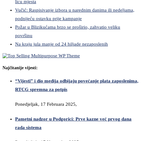
licu mjesta
Vučić: Raspisivanje izbora u narednim danima ili nedeljama,
podnijeću ostavku prije kampanje
Požar u Blizikućama brzo se proširio, zahvatio veliku
površinu
Na kraju jula manje od 24 hiljade nezaposlenih
Najčitanije vijesti:
“Vijesti” i dio medija odbijaju povećanje plata zaposlenima,
RTCG spremna za potpis
Ponedjeljak, 17 Februara 2025,
Pametni nadzor u Podgorici: Prve kazne već prvog dana
rada sistema