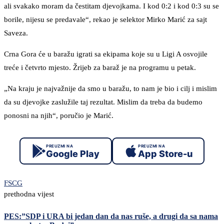
ali svakako moram da čestitam djevojkama. I kod 0:2 i kod 0:3 su se
borile, nijesu se predavale“, rekao je selektor Mirko Marić za sajt
Saveza.
Crna Gora će u baražu igrati sa ekipama koje su u Ligi A osvojile
treće i četvrto mjesto. Žrijeb za baraž je na programu u petak.
„Na kraju je najvažnije da smo u baražu, to nam je bio i cilj i mislim
da su djevojke zaslužile taj rezultat. Mislim da treba da budemo
ponosni na njih“, poručio je Marić.
PREUZMI NA
PREUZMI NA
Google Play
App Store-u
FSCG
prethodna vijest
PES:”SDP i URA bi jedan dan da nas ruše, a drugi da sa nama