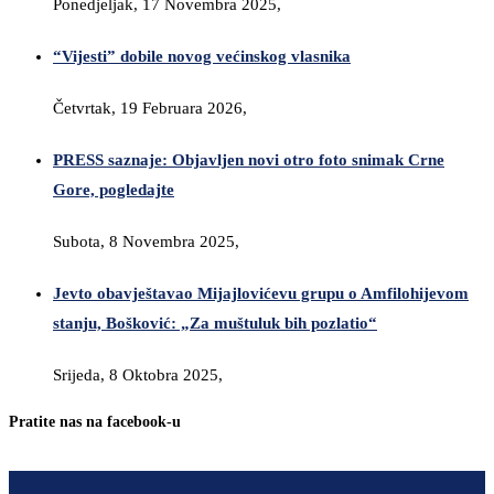
Ponedjeljak, 17 Novembra 2025,
“Vijesti” dobile novog većinskog vlasnika
Četvrtak, 19 Februara 2026,
PRESS saznaje: Objavljen novi otro foto snimak Crne
Gore, pogledajte
Subota, 8 Novembra 2025,
Jevto obavještavao Mijajlovićevu grupu o Amfilohijevom
stanju, Bošković: „Za muštuluk bih pozlatio“
Srijeda, 8 Oktobra 2025,
Pratite nas na facebook-u