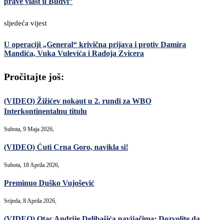
prave vlast u Budvi”
sljedeća vijest
U operaciji „General“ krivična prijava i protiv Damira
Mandića, Vuka Vulevića i Radoja Zvicera
Pročitajte još:
(VIDEO) Žižićev nokaut u 2. rundi za WBO
Interkontinentalnu titulu
Subota, 9 Maja 2026,
(VIDEO) Ćuti Crna Goro, navikla si!
Subota, 18 Aprila 2026,
Preminuo Duško Vujošević
Srijeda, 8 Aprila 2026,
(VIDEO) Otac Andrije Delibašića navijačima: Dozvolite da