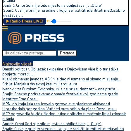
pitanja
Andrić: Crnoj Gori nije bilo mjesto na obilježavanju „Oluje“
Spajić: Gusinje primjer sredine u kojoj se različiti identiteti međusobno
uvažavaju...
▶️ Radio Press LIVE!
🔊
Pretraga
Najnovije vijesti:
Danski političar: Obilazak skupštine s Dajkovićem više bio turistička
posjeta, moraću...
Kljajić obmanuo javnost: ASK nije dao ni usmeno ni pisano mišljenje...
Srbija: Manjak u državnoj kasi milijardu eura
Ivanović za Eurokaz: Evropska unija ne briše identitet – ona pruža...
Spajić: Snažno podržavamo domaće festivale koji godinama grade
identitet Crne Gore...
MPNI do kraja jula realizovalo gotovo sve planirane aktivnosti
U prethodnih pet godina: Vučić tri puta odbio da glasa Rezoluciju...
MCP odgovorila Vučiću: Nedopustivo političko tumačenje litija i crkvenih
pitanja
Andrić: Crnoj Gori nije bilo mjesto na obilježavanju „Oluje“
Spajić: Gusinje primjer sredine u kojoj se različiti identiteti međusobno