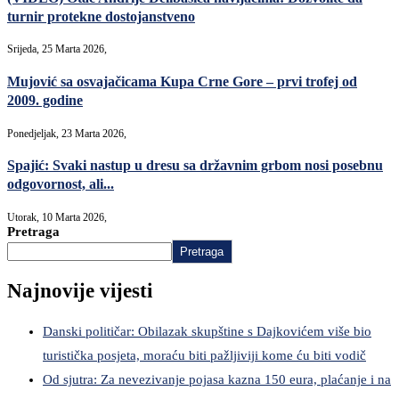
turnir protekne dostojanstveno
Srijeda, 25 Marta 2026,
Mujović sa osvajačicama Kupa Crne Gore – prvi trofej od
2009. godine
Ponedjeljak, 23 Marta 2026,
Spajić: Svaki nastup u dresu sa državnim grbom nosi posebnu
odgovornost, ali...
Utorak, 10 Marta 2026,
Pretraga
Pretraga
Najnovije vijesti
Danski političar: Obilazak skupštine s Dajkovićem više bio
turistička posjeta, moraću biti pažljiviji kome ću biti vodič
Od sjutra: Za nevezivanje pojasa kazna 150 eura, plaćanje i na