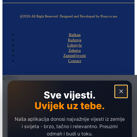
@2026.All Right Reserved. Designed and Developed by Press.co.me
Balkan
Kuhinja
Lifestyle
Zabava
Zanimljivosti
Contact
Naslovna
×
Sve vijesti.
Politika
Uvijek uz tebe.
Društvo
Hronika
Naša aplikacija donosi najvažnije vijesti iz zemlje
Ekonomija
i svijeta - brzo, tačno i relevantno. Preuzmi
odmah i budi u toku.
Sport