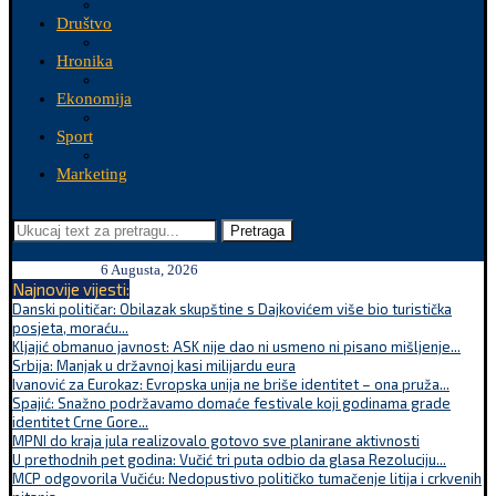
Društvo
Hronika
Ekonomija
Sport
Marketing
Pretraga
6 Augusta, 2026
Najnovije vijesti:
Danski političar: Obilazak skupštine s Dajkovićem više bio turistička
posjeta, moraću...
Kljajić obmanuo javnost: ASK nije dao ni usmeno ni pisano mišljenje...
Srbija: Manjak u državnoj kasi milijardu eura
Ivanović za Eurokaz: Evropska unija ne briše identitet – ona pruža...
Spajić: Snažno podržavamo domaće festivale koji godinama grade
identitet Crne Gore...
MPNI do kraja jula realizovalo gotovo sve planirane aktivnosti
U prethodnih pet godina: Vučić tri puta odbio da glasa Rezoluciju...
MCP odgovorila Vučiću: Nedopustivo političko tumačenje litija i crkvenih