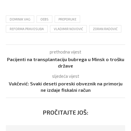
DOMINIK VAG
OEBS
PREPORUKE
REFORMA PRAVOSUĐA
VLADIMIR NOVOVIĆ
ZORAN RADOVIĆ
prethodna vijest
Pacijenti na transplantaciju bubrega u Minsk o trošku
države
sljedeća vijest
Vukčević: Svaki deseti poreski obveznik na primorju
ne izdaje fiskalni račun
PROČITAJTE JOŠ: