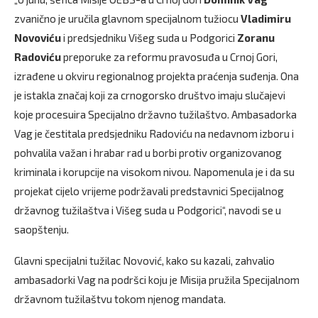
zvanično je uručila glavnom specijalnom tužiocu
Vladimiru
Novoviću
i predsjedniku Višeg suda u Podgorici
Zoranu
Radoviću
preporuke za reformu pravosuđa u Crnoj Gori,
izrađene u okviru regionalnog projekta praćenja suđenja. Ona
je istakla značaj koji za crnogorsko društvo imaju slučajevi
koje procesuira Specijalno državno tužilaštvo. Ambasadorka
Vag je čestitala predsjedniku Radoviću na nedavnom izboru i
pohvalila važan i hrabar rad u borbi protiv organizovanog
kriminala i korupcije na visokom nivou. Napomenula je i da su
projekat cijelo vrijeme podržavali predstavnici Specijalnog
državnog tužilaštva i Višeg suda u Podgorici“, navodi se u
saopštenju.
Glavni specijalni tužilac Novović, kako su kazali, zahvalio
ambasadorki Vag na podršci koju je Misija pružila Specijalnom
državnom tužilaštvu tokom njenog mandata.