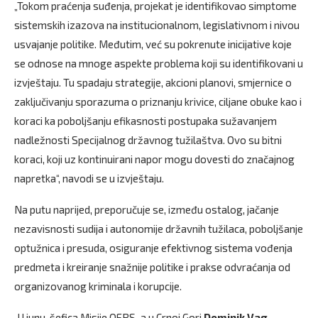
„Tokom praćenja suđenja, projekat je identifikovao simptome
sistemskih izazova na institucionalnom, legislativnom i nivou
usvajanje politike. Međutim, već su pokrenute inicijative koje
se odnose na mnoge aspekte problema koji su identifikovani u
izvještaju. Tu spadaju strategije, akcioni planovi, smjernice o
zaključivanju sporazuma o priznanju krivice, ciljane obuke kao i
koraci ka poboljšanju efikasnosti postupaka sužavanjem
nadležnosti Specijalnog državnog tužilaštva. Ovo su bitni
koraci, koji uz kontinuirani napor mogu dovesti do značajnog
napretka“, navodi se u izvještaju.
Na putu naprijed, preporučuje se, između ostalog, jačanje
nezavisnosti sudija i autonomije državnih tužilaca, poboljšanje
optužnica i presuda, osiguranje efektivnog sistema vođenja
predmeta i kreiranje snažnije politike i prakse odvraćanja od
organizovanog kriminala i korupcije.
„U junu, šefica Misije OEBS-a u Crnoj Gori
Dominik Vag