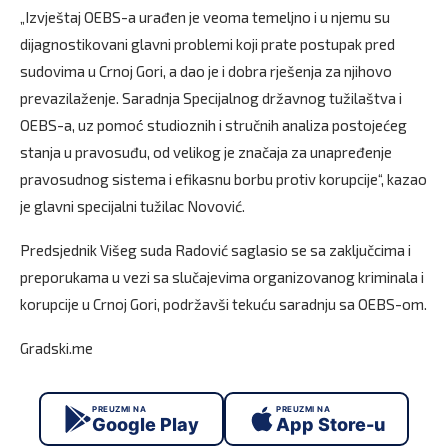
„Izvještaj OEBS-a urađen je veoma temeljno i u njemu su
dijagnostikovani glavni problemi koji prate postupak pred
sudovima u Crnoj Gori, a dao je i dobra rješenja za njihovo
prevazilaženje. Saradnja Specijalnog državnog tužilaštva i
OEBS-a, uz pomoć́ studioznih i stručnih analiza postojećeg
stanja u pravosuđu, od velikog je značaja za unapređenje
pravosudnog sistema i efikasnu borbu protiv korupcije“, kazao
je glavni specijalni tužilac Novović.
Predsjednik Višeg suda Radović saglasio se sa zaključcima i
preporukama u vezi sa slučajevima organizovanog kriminala i
korupcije u Crnoj Gori, podržavši tekuću saradnju sa OEBS-om.
Gradski.me
PREUZMI NA
PREUZMI NA
Google Play
App Store-u