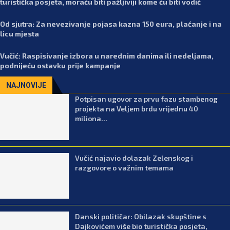
turistička posjeta, moraću biti pažljiviji kome ću biti vodič
Od sjutra: Za nevezivanje pojasa kazna 150 eura, plaćanje i na
licu mjesta
Vučić: Raspisivanje izbora u narednim danima ili nedeljama,
podnijeću ostavku prije kampanje
NAJNOVIJE
Potpisan ugovor za prvu fazu stambenog
projekta na Veljem brdu vrijednu 40
miliona...
Vučić najavio dolazak Zelenskog i
razgovore o važnim temama
Danski političar: Obilazak skupštine s
Dajkovićem više bio turistička posjeta,