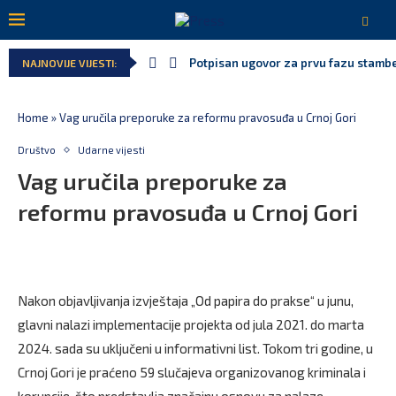
Potpisan ugovor za prvu fazu stamben
NAJNOVIJE VIJESTI:
Home
»
Vag uručila preporuke za reformu pravosuđa u Crnoj Gori
Društvo
Udarne vijesti
Vag uručila preporuke za
reformu pravosuđa u Crnoj Gori
Nakon objavljivanja izvještaja „Od papira do prakse“ u junu,
glavni nalazi implementacije projekta od jula 2021. do marta
2024. sada su uključeni u informativni list. Tokom tri godine, u
Crnoj Gori je praćeno 59 slučajeva organizovanog kriminala i