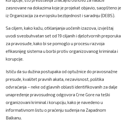
korupcije, što predstavlja značajnu osnovu za nalaze
zasnovane na dokazima koje je projekat objavio, saopšteno je
iz Organizacija za evropsku bezbjednost i saradnju (OEBS).
Sa ciljem, kako kažu, otklanjanja uočenih izazova, izvještaj
uvodi sveobuhvatan set od 19 ciljanih i djelotvornih preporuka
za pravosuđe, kako bi se pomoglo u procesu razvoja
efikasnijeg sistema u borbi protiv organizovanog kriminala i
korupcije.
Ističu da su dužina postupaka od optužnice do pravosnažne
presude, kvalitet pravnih akata, nezavisnost, politika
odvraćanja – neke od glavnih oblasti identifikovanih za dalje
unapređenje pravosudnog odgovora Crne Gore na teški
organizovani kriminal i korupciju, kako je navedeno u
informativnom listu o praćenju suđenja na Zapadnom
Balkanu.