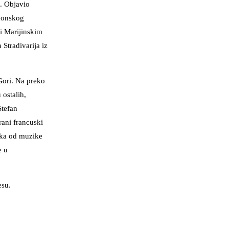
a. Objavio
donskog
i Marijinskim
Stradivarija iz
Gori. Na preko
 ostalih,
Stefan
rani francuski
tika od muzike
e u
esu.