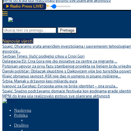
MPNI do kraja jula realizovalo gotovo sve planirane aktivnosti
▶️ Radio Press LIVE!
🔊
Pretraga
Najnovije vijesti:
Spajić: Otvaramo vrata američkim investicijama i savremenim tehnologijam
govoriće...
Serbian Times: Vučić podijelio crkvu u Crnoj Gori
Delegacija EU: Crna Gora nije dio inicijative za centre za migrante,...
Potpisan ugovor za prvu fazu stambenog projekta na Veljem brdu vrijednu
Danski političar: Obilazak skupštine s Dajkovićem više bio turistička posjet
Kljajić obmanuo javnost: ASK nije dao ni usmeno ni pisano mišljenje...
Srbija: Manjak u državnoj kasi milijardu eura
Ivanović za Eurokaz: Evropska unija ne briše identitet – ona pruža...
Spajić: Snažno podržavamo domaće festivale koji godinama grade identite
MPNI do kraja jula realizovalo gotovo sve planirane aktivnosti
Naslovna
Politika
Društvo