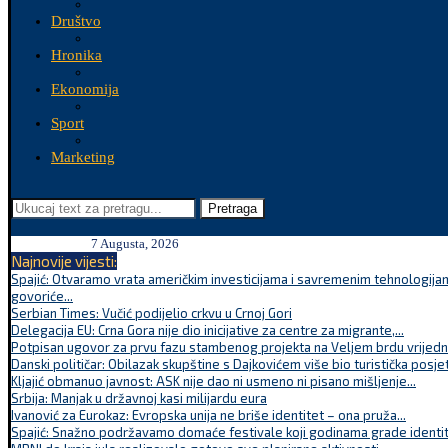
Društvo
Hronika
Ekonomija
Sport
Marketing
Pretraga
7 Augusta, 2026
Najnovije vijesti:
Spajić: Otvaramo vrata američkim investicijama i savremenim tehnologijam
govoriće...
Serbian Times: Vučić podijelio crkvu u Crnoj Gori
Delegacija EU: Crna Gora nije dio inicijative za centre za migrante,...
Potpisan ugovor za prvu fazu stambenog projekta na Veljem brdu vrijednu
Danski političar: Obilazak skupštine s Dajkovićem više bio turistička posjet
Kljajić obmanuo javnost: ASK nije dao ni usmeno ni pisano mišljenje...
Srbija: Manjak u državnoj kasi milijardu eura
Ivanović za Eurokaz: Evropska unija ne briše identitet – ona pruža...
Spajić: Snažno podržavamo domaće festivale koji godinama grade identite