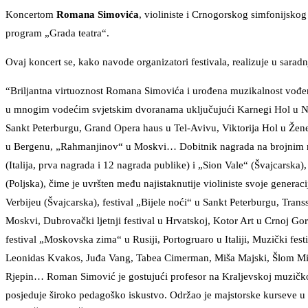
Koncertom
Romana Simovića
, violiniste i Crnogorskog simfonijskog
program „Grada teatra“.
Ovaj koncert se, kako navode organizatori festivala, realizuje u sara
“Briljantna virtuoznost Romana Simovića i urođena muzikalnost vođe
u mnogim vodećim svjetskim dvoranama uključujući Karnegi Hol u Nj
Sankt Peterburgu, Grand Opera haus u Tel-Avivu, Viktorija Hol u Žen
u Bergenu, „Rahmanjinov“ u Moskvi… Dobitnik nagrada na brojnim m
(Italija, prva nagrada i 12 nagrada publike) i „Sion Vale“ (Švajcarska
(Poljska), čime je uvršten među najistaknutije violiniste svoje generaci
Verbijeu (Švajcarska), festival „Bijele noći“ u Sankt Peterburgu, Transs
Moskvi, Dubrovački ljetnji festival u Hrvatskoj, Kotor Art u Crnoj G
festival „Moskovska zima“ u Rusiji, Portogruaro u Italiji, Muzički fes
Leonidas Kvakos, Juđa Vang, Tabea Cimerman, Miša Majski, Šlom Minc
Rjepin… Roman Simović je gostujući profesor na Kraljevskoj muzič
posjeduje široko pedagoško iskustvo. Održao je majstorske kurseve u S