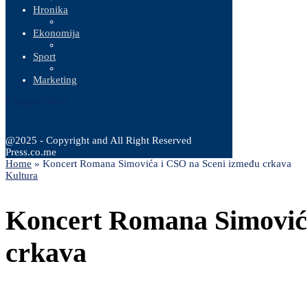
Hronika
Ekonomija
Sport
Marketing
7 Augusta, 2026
@2025 - Copyright and All Right Reserved
Press.co.me
Home
»
Koncert Romana Simovića i CSO na Sceni između crkava
Kultura
Koncert Romana Simovića
crkava