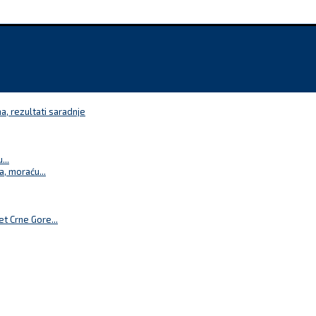
a, rezultati saradnje
...
a, moraću...
t Crne Gore...