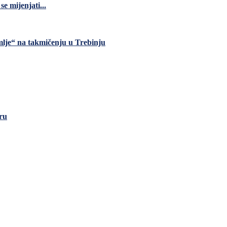
e mijenjati...
je“ na takmičenju u Trebinju
oru