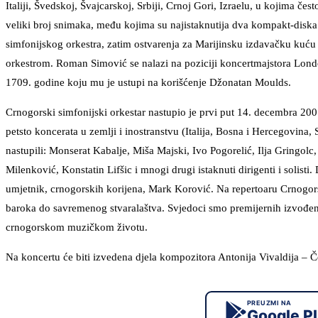
Italiji, Švedskoj, Švajcarskoj, Srbiji, Crnoj Gori, Izraelu, u kojima če
veliki broj snimaka, među kojima su najistaknutija dva kompakt-di
simfonijskog orkestra, zatim ostvarenja za Marijinsku izdavačku kuću
orkestrom. Roman Simović se nalazi na poziciji koncertmajstora London
1709. godine koju mu je ustupi na korišćenje Džonatan Moulds.
Crnogorski simfonijski orkestar nastupio je prvi put 14. decembra 20
petsto koncerata u zemlji i inostranstvu (Italija, Bosna i Hercegovina, 
nastupili: Monserat Kabalje, Miša Majski, Ivo Pogorelić, Ilja Gringo
Milenković, Konstatin Lifšic i mnogi drugi istaknuti dirigenti i solist
umjetnik, crnogorskih korijena, Mark Korović. Na repertoaru Crnogorsko
baroka do savremenog stvaralaštva. Svjedoci smo premijernih izvođenja
crnogorskom muzičkom životu.
Na koncertu će biti izvedena djela kompozitora Antonija Vivaldija – Če
PREUZMI NA
Google P