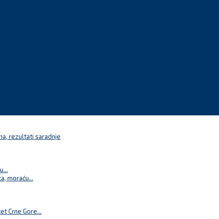
a, rezultati saradnje
...
a, moraću...
t Crne Gore...