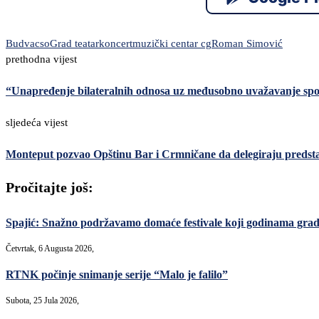
Budva
cso
Grad teatar
koncert
muzički centar cg
Roman Simović
prethodna vijest
“Unapređenje bilateralnih odnosa uz međusobno uvažavanje spolj
sljedeća vijest
Monteput pozvao Opštinu Bar i Crmničane da delegiraju predstavn
Pročitajte još:
Spajić: Snažno podržavamo domaće festivale koji godinama grade 
Četvrtak, 6 Augusta 2026,
RTNK počinje snimanje serije “Malo je falilo”
Subota, 25 Jula 2026,