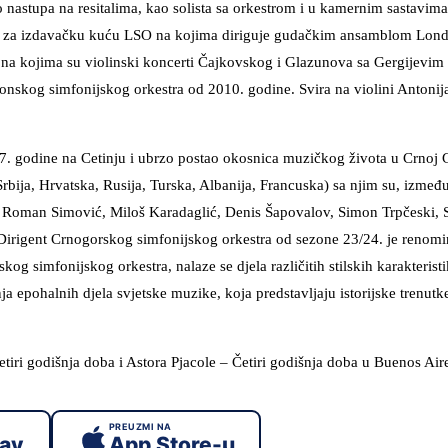
sto nastupa na resitalima, kao solista sa orkestrom i u kamernim sastavim
ska za izdavačku kuću LSO na kojima diriguje gudačkim ansamblom Lon
 na kojima su violinski koncerti Čajkovskog i Glazunova sa Gergijevim 
skog simfonijskog orkestra od 2010. godine. Svira na violini Antonija 
07. godine na Cetinju i ubrzo postao okosnica muzičkog života u Crnoj 
Srbija, Hrvatska, Rusija, Turska, Albanija, Francuska) sa njim su, između
lc, Roman Simović, Miloš Karadaglić, Denis Šapovalov, Simon Trpčeski, 
i. Dirigent Crnogorskog simfonijskog orkestra od sezone 23/24. je renomi
g simfonijskog orkestra, nalaze se djela različitih stilskih karakteris
 epohalnih djela svjetske muzike, koja predstavljaju istorijske trenutk
tiri godišnja doba i Astora Pjacole – Četiri godišnja doba u Buenos Air
PREUZMI NA
lay
App Store-u