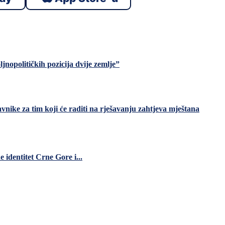
nopolitičkih pozicija dvije zemlje”
ike za tim koji će raditi na rješavanju zahtjeva mještana
identitet Crne Gore i...