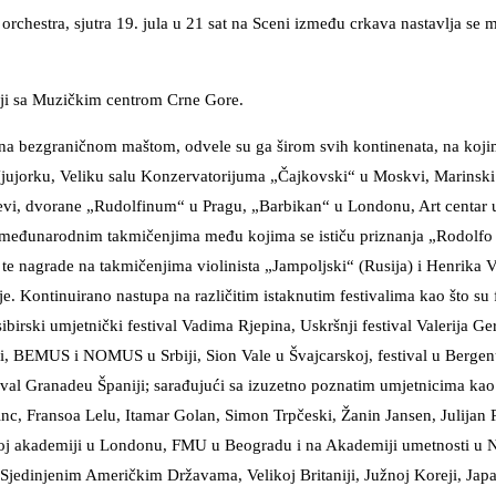
 orchestra, sjutra 19. jula u 21 sat na Sceni između crkava nastavlja se 
dnji sa Muzičkim centrom Crne Gore.
na bezgraničnom maštom, odvele su ga širom svih kontinenata, na koji
ujorku, Veliku salu Konzervatorijuma „Čajkovski“ u Moskvi, Marinski
evi, dvorane „Rudolfinum“ u Pragu, „Barbikan“ u Londonu, Art centar 
eđunarodnim takmičenjima među kojima se ističu priznanja „Rodolfo 
), te nagrade na takmičenjima violinista „Jampoljski“ (Rusija) i Henrika 
je. Kontinuirano nastupa na različitim istaknutim festivalima kao što su 
ibirski umjetnički festival Vadima Rjepina, Uskršnji festival Valerija Ge
ori, BEMUS i NOMUS u Srbiji, Sion Vale u Švajcarskoj, festival u Berge
tival Granadeu Španiji; sarađujući sa izuzetno poznatim umjetnicima kao
, Fransoa Lelu, Itamar Golan, Simon Trpčeski, Žanin Jansen, Julijan 
koj akademiji u Londonu, FMU u Beogradu i na Akademiji umetnosti u
jedinjenim Američkim Državama, Velikoj Britaniji, Južnoj Koreji, Japan