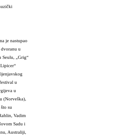
muzički
ma je nastupao
 dvoranu u
u Seulu, „Grig“
Lipicer“
Vijenjavskog
festival u
rgijeva u
nu (Norveška),
 što su
Rahlin, Vadim
 Novom Sadu i
u, Australiji,