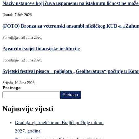
Naziv ustanove koji čuva uspomenu na istaknutu ličnost ne može s
Utorak, 7 Jula 2026,
(FOTO) Bronza za veteranski ansambl nikšićkog KUD-a „Zahuml
Ponedjeljak, 29 Juna 2026,
Apsurdni svijet finansijske institucije
Ponedjeljak, 22 Juna 2026,
Svjetski festival pisaca – poliglota „Geoliteratura“ počinje u Kot
Srijeda, 10 Juna 2026,
Pretraga
Pretraga
Najnovije vijesti
Gradnja vjetroelektrane Brajići počinje tokom
2027. godine