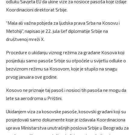
odluku Savjeta EU da ukine vize za nosioce pasoša koje izdaje
Koordinacioni direktorat Srbije.
“Mala ali važna pobjeda za ljudska prava Srba na Kosovu i
Metohiji”, napisao je 22. jula šef diplomatije Srbije na
društvenoj mreži X.
Procedure o ukidanju viznog režima za građane Kosova koji
posjeduju samo pasoše Srbije su otpočele u svijetlu odluke o
bezviznom režimu sa Kosovom, koje je stupilo na snagu
prvog januara ove godine.
Kosovo ne priznaje taj pasoš i nosioci tih pasoša ne mogu da
lete sa aerodroma u Prištini.
Ukidanjem viza za kosovske pasoše, kosovski građani koji su
posjedovali samo dokumente koje je izdavala Koordinaciona
uprava Ministarstva unutrašnjih poslova Srbije u Beogradu za