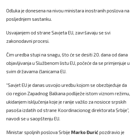
Odluka je donesena na nivou ministara inostranih poslova na
posljednjem sastanku.
Usvajanjem od strane Savjeta EU, završavaju se svi
zakonodavni procesi.
Čim uredba stupi na snagu, što će se desiti 20. dana od dana
objavljivanja u Službenom listu EU, počeće da se primjenjuje u
svim državama članicama EU.
“Savjet EU je danas usvojio uredbu kojom se obezbjeđuje da
cio region Zapadnog Balkana podliježe istom viznom režimu,
ukidanjem isključenja koje je ranije važilo za nosioce srpskih
pasoša izdatih od strane Koordinacionog direktorata Srbije”,
navodi se u saopštenju EU.
Ministar spoljnih poslova Srbije
Marko Đurić
pozdravio je