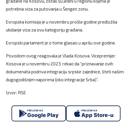
građane na Kosovu, ostali su jedini u regionu kojima je
potrebna viza za putovanja u Šengen zonu.
Evropska komisija je u novembru prošle godine predložila
ukidanje viza za ovu kategoriju građana.
Evropski parlament je o tome glasao u aprilu ove godine.
Povodom ovog reagovala je Vlada Kosova. Vicepremijer
Kosova je u novembru 2023. rekao da “priznavanje ovih
dokumenata podriva integraciju srpske zajednice, šteti našim
dugogodišnjim naporima (oko integracije Srba)”.
Izvor: RSE
PREUZMI NA
PREUZMI NA
Google Play
App Store-u