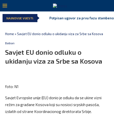
Potpisan ugovor za prvu fazu stambenog 
NAJNOVIJE VIJESTI:
Home
»
Savjet EU donio odluku o ukidanju viza za Srbe sa Kosova
Balkan
Savjet EU donio odluku o
ukidanju viza za Srbe sa Kosova
foto: N1
Savjet Evropske unije (EU) donio je odluku da se ukine vizni
režim za građane Kosova koji su nosioci srpskih pasoša,
izdatih od strane Koordinacionog direktorata Srbije.