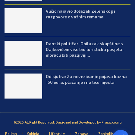
Vučić najavio dolazak Zelenskog i
razgovore o važnim temama
Danski političar: Obilazak skupštine s
Dajkovićem više bio turistička posjeta,
moraću biti pažljiviji...
Od sjutra: Za nevezivanje pojasa kazna
150 eura, plaćanje i na licu mjesta
@2026.All Right Reserved. Designed and Developed by Press.co.me
Balkan
Kuhinja
Lifestyle
Zabava
Zanimljivosti