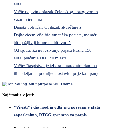
eura
Vučić najavio dolazak Zelenskog i razgovore o
važnim temama
Danski političar: Obilazak skupštine s
Dajkovićem više bio turistička posjeta, moraću
biti pažljiviji kome ću biti vodič
Od sjutra: Za nevezivanje pojasa kazna 150
eura, plaćanje i na licu mjesta
Vučić: Raspisivanje izbora u narednim danima
ili nedeljama, podnijeću ostavku prije kampanje
Najčitanije vijesti:
“Vijesti” i dio medija odbijaju povećanje plata
zaposlenima, RTCG spremna za potpis