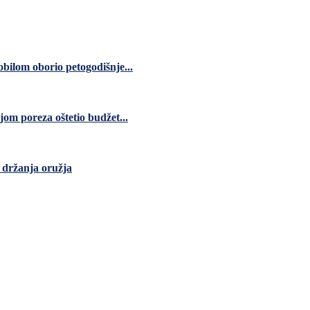
bilom oborio petogodišnje...
jom poreza oštetio budžet...
 držanja oružja