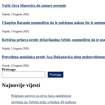
Vučić čuva Marovića do zastare presude
Srijeda, 5 Augusta 2026,
Uhapšen Baranin osumnjičen da je pobjegao nakon što je automo
Srijeda, 5 Augusta 2026,
Krivična prijava protiv državljanina Srbije, osumnjičen da je uta
Srijeda, 5 Augusta 2026,
Potvrđena optužnica protiv Aca Đukanovića zbog nedozvoljenog
Utorak, 4 Augusta 2026,
Pretraga
Pretraga
Najnovije vijesti
Potpisan ugovor za prvu fazu stambenog
projekta na Veljem brdu vrijednu 40 miliona