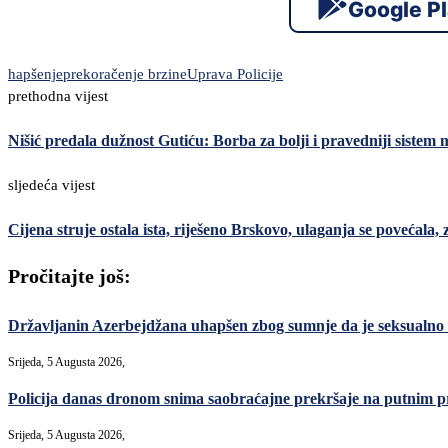
Google P
hapšenje
prekoračenje brzine
Uprava Policije
prethodna vijest
Nišić predala dužnost Gutiću: Borba za bolji i pravedniji sistem 
sljedeća vijest
Cijena struje ostala ista, riješeno Brskovo, ulaganja se povećala
Pročitajte još:
Državljanin Azerbejdžana uhapšen zbog sumnje da je seksualno
Srijeda, 5 Augusta 2026,
Policija danas dronom snima saobraćajne prekršaje na putnim p
Srijeda, 5 Augusta 2026,