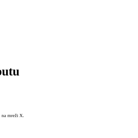
putu
e na mreži X.