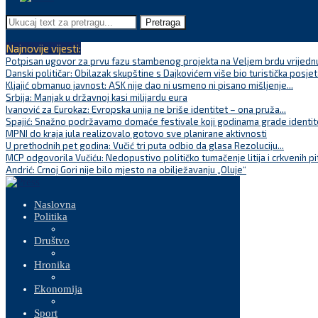
Pretraga
Najnovije vijesti:
Potpisan ugovor za prvu fazu stambenog projekta na Veljem brdu vrijednu
Danski političar: Obilazak skupštine s Dajkovićem više bio turistička posjet
Kljajić obmanuo javnost: ASK nije dao ni usmeno ni pisano mišljenje...
Srbija: Manjak u državnoj kasi milijardu eura
Ivanović za Eurokaz: Evropska unija ne briše identitet – ona pruža...
Spajić: Snažno podržavamo domaće festivale koji godinama grade identite
MPNI do kraja jula realizovalo gotovo sve planirane aktivnosti
U prethodnih pet godina: Vučić tri puta odbio da glasa Rezoluciju...
MCP odgovorila Vučiću: Nedopustivo političko tumačenje litija i crkvenih pi
Andrić: Crnoj Gori nije bilo mjesto na obilježavanju „Oluje“
Naslovna
Politika
Društvo
Hronika
Ekonomija
Sport