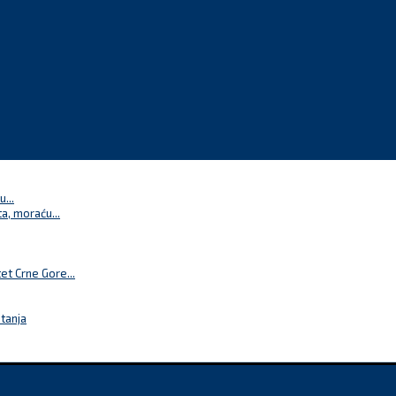
...
a, moraću...
t Crne Gore...
itanja