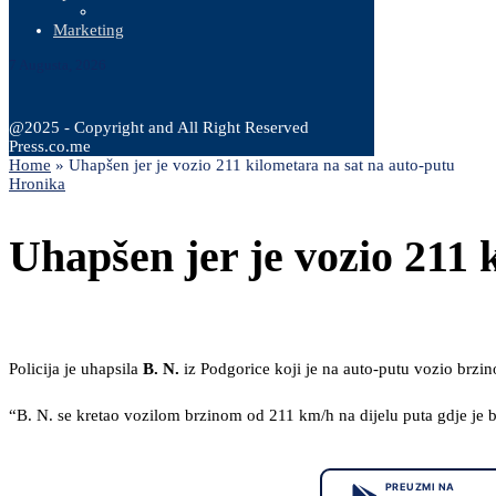
Marketing
7 Augusta, 2026
@2025 - Copyright and All Right Reserved
Press.co.me
Home
»
Uhapšen jer je vozio 211 kilometara na sat na auto-putu
Hronika
Uhapšen jer je vozio 211 
Policija je uhapsila
B. N.
iz Podgorice koji je na auto-putu vozio brzi
“B. N. se kretao vozilom brzinom od 211 km/h na dijelu puta gdje je b
PREUZMI NA