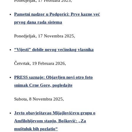
Ponedjeljak, 17 Februara 2025,
Pametni nadzor u Podgorici: Prve kazne već
prvog dana rada sistema
Ponedjeljak, 17 Novembra 2025,
“Vijesti” dobile novog većinskog vlasnika
Četvrtak, 19 Februara 2026,
PRESS saznaje: Objavljen novi otro foto
snimak Crne Gore, pogledajte
Subota, 8 Novembra 2025,
Jevto obavještavao Mijajlovićevu grupu o
Amfilohijevom stanju, Bošković: „Za
muštuluk bih pozlatio“