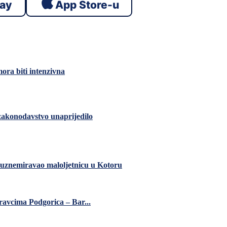
lay
App Store-u
mora biti intenzivna
, zakonodavstvo unaprijedilo
 uznemiravao maloljetnicu u Kotoru
ravcima Podgorica – Bar...