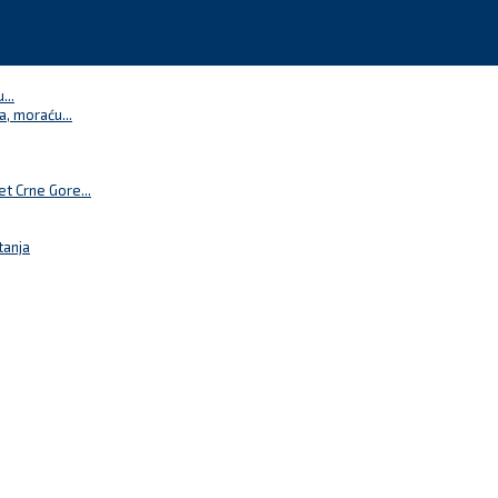
...
a, moraću...
t Crne Gore...
tanja