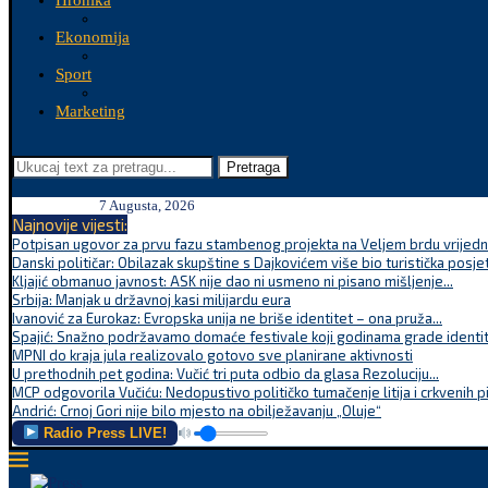
Hronika
Ekonomija
Sport
Marketing
Pretraga
7 Augusta, 2026
Najnovije vijesti:
Potpisan ugovor za prvu fazu stambenog projekta na Veljem brdu vrijednu
Danski političar: Obilazak skupštine s Dajkovićem više bio turistička posjet
Kljajić obmanuo javnost: ASK nije dao ni usmeno ni pisano mišljenje...
Srbija: Manjak u državnoj kasi milijardu eura
Ivanović za Eurokaz: Evropska unija ne briše identitet – ona pruža...
Spajić: Snažno podržavamo domaće festivale koji godinama grade identite
MPNI do kraja jula realizovalo gotovo sve planirane aktivnosti
U prethodnih pet godina: Vučić tri puta odbio da glasa Rezoluciju...
MCP odgovorila Vučiću: Nedopustivo političko tumačenje litija i crkvenih p
Andrić: Crnoj Gori nije bilo mjesto na obilježavanju „Oluje“
Radio Press LIVE!