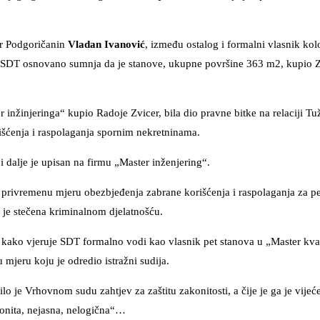
tor Podgoričanin
Vladan Ivanović
, između ostalog i formalni vlasnik kol
oj SDT osnovano sumnja da je stanove, ukupne površine 363 m2, kupio 
inžinjeringa“ kupio Radoje Zvicer, bila dio pravne bitke na relaciji Tuž
išćenja i raspolaganja spornim nekretninama.
 dalje je upisan na firmu „Master inženjering“.
o privremenu mjeru obezbjeđenja zabrane korišćenja i raspolaganja za p
 je stečena kriminalnom djelatnošću.
se kako vjeruje SDT formalno vodi kao vlasnik pet stanova u „Master kvar
mjeru koju je odredio istražni sudija.
žilo je Vrhovnom sudu zahtjev za zaštitu zakonitosti, a čije je ga je vijeć
konita, nejasna, nelogična“…