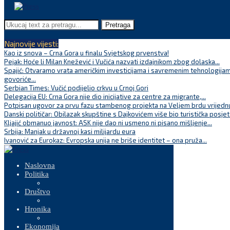
Pretraga
Najnovije vijesti:
Kao iz snova – Crna Gora u finalu Svjetskog prvenstva!
Pejak: Hoće li Milan Knežević i Vučića nazvati izdajnikom zbog dolaska...
Spajić: Otvaramo vrata američkim investicijama i savremenim tehnologijam
govoriće...
Serbian Times: Vučić podijelio crkvu u Crnoj Gori
Delegacija EU: Crna Gora nije dio inicijative za centre za migrante,...
Potpisan ugovor za prvu fazu stambenog projekta na Veljem brdu vrijednu
Danski političar: Obilazak skupštine s Dajkovićem više bio turistička posjet
Kljajić obmanuo javnost: ASK nije dao ni usmeno ni pisano mišljenje...
Srbija: Manjak u državnoj kasi milijardu eura
Ivanović za Eurokaz: Evropska unija ne briše identitet – ona pruža...
Naslovna
Politika
Društvo
Hronika
Ekonomija