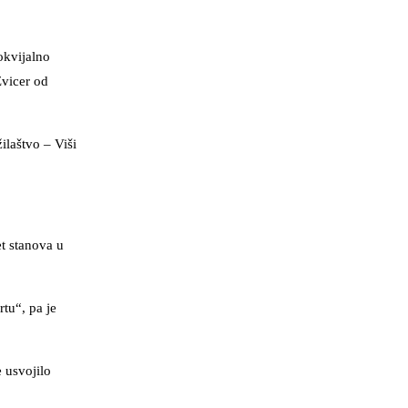
okvijalno
Zvicer od
ilaštvo – Viši
et stanova u
tu“, pa je
e usvojilo