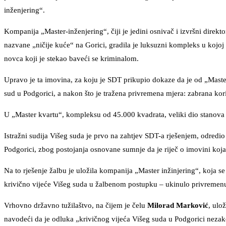
inženjering“.
Kompanija „Master-inženjering“, čiji je jedini osnivač i izvršni direk
nazvane „ničije kuće“ na Gorici, gradila je luksuzni kompleks u koj
novca koji je stekao baveći se kriminalom.
Upravo je ta imovina, za koju je SDT prikupio dokaze da je od „Master 
sud u Podgorici, a nakon što je tražena privremena mjera: zabrana kor
U „Master kvartu“, kompleksu od 45.000 kvadrata, veliki dio stanova i
Istražni sudija Višeg suda je prvo na zahtjev SDT-a rješenjem, odredi
Podgorici, zbog postojanja osnovane sumnje da je riječ o imovini koja
Na to rješenje žalbu je uložila kompanija „Master inžinjering“, koja 
krivično vijeće Višeg suda u žalbenom postupku – ukinulo privremenu 
Vrhovno državno tužilaštvo, na čijem je čelu
Milorad Marković
, ulo
navodeći da je odluka „krivičnog vijeća Višeg suda u Podgorici neza