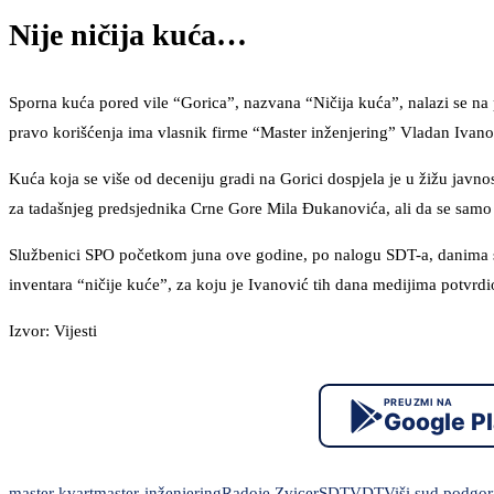
Nije ničija kuća…
Sporna kuća pored vile “Gorica”, nazvana “Ničija kuća”, nalazi se na
pravo korišćenja ima vlasnik firme “Master inženjering” Vladan Ivano
Kuća koja se više od deceniju gradi na Gorici dospjela je u žižu javno
za tadašnjeg predsjednika Crne Gore Mila Đukanovića, ali da se samo
Službenici SPO početkom juna ove godine, po nalogu SDT-a, danima su 
inventara “ničije kuće”, za koju je Ivanović tih dana medijima potvrd
Izvor: Vijesti
PREUZMI NA
Google P
master kvart
master-inženjering
Radoje Zvicer
SDT
VDT
Viši sud podgor