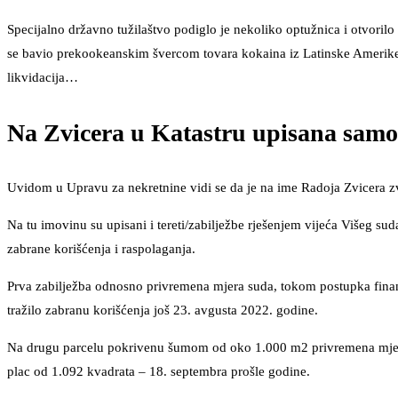
Specijalno državno tužilaštvo podiglo je nekoliko optužnica i otvorilo 
se bavio prekookeanskim švercom tovara kokaina iz Latinske Amerike u
likvidacija…
Na Zvicera u Katastru upisana samo
Uvidom u Upravu za nekretnine vidi se da je na ime Radoja Zvicera 
Na tu imovinu su upisani i tereti/zabilježbe rješenjem vijeća Višeg s
zabrane korišćenja i raspolaganja.
Prva zabilježba odnosno privremena mjera suda, tokom postupka finansi
tražilo zabranu korišćenja još 23. avgusta 2022. godine.
Na drugu parcelu pokrivenu šumom od oko 1.000 m2 privremena mjera je
plac od 1.092 kvadrata – 18. septembra prošle godine.