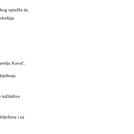
 zbog optužbi da
pokušaja
aselju Kavač.
zbjeđenja
 tužilaštvo
ilježena i za