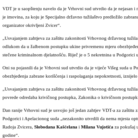
VDT je u saopštenju navelo da je Vrhovni sud utvrdio da je nejasan i
je imovina, za koju je Specijalno državno tužilaštvo predložilo zabranu
organizator okrivljeni Zvicer“.
„Usvajanjem zahtjeva za zaštitu zakonitosti Vrhovnog državnog tužilaš
odlukom da u žalbenom postupku ukine privremenu mjeru obezbjeđenja
stečene kriminalnom djelatnošću. Riječ je o 5 nekretnina u Podgorici
Oni su pojasnili da je Vrhovni sud utvrdio da je vijeće Višeg suda u P
obezbjeđenja zabrane korišćenja i raspolaganja nepokretnosti, iznijelo
„Usvajanjem zahtjeva za zaštitu zakonitosti Vrhovnog državnog tužila
povrede odredaba krivičnog postupka, Zakonika o krivičnom postupku
Dan ranije Vrhovni sud je usvojio još jedan zahtjev VDT-a za zaštitu z
Podgorici i Apelacionog suda „nezakonito utvrdili da nema mjesta opt
Radoja Zvicera,
Slobodana Kašćelana
i
Milana Vujotića
za pokušaj u
godine“.