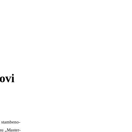
ovi
 u stambeno-
mu „Master-