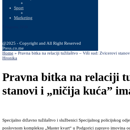
Sport
Marketing
7 Augusta, 2026
@2025 - Copyright and All Right Reserved
Press.co.me
Home
»
Pravna bitka na relaciji tužilaštvo – Viši sud: Zvicerovi stanov
Hronika
Pravna bitka na relaciji t
stanovi i „ničija kuća” im
Specijalno državno tužilaštvo i službenici Specijalnog policijskog odj
poslovnom kompleksu „Master kvart“ u Podgorici zapravo imovina o