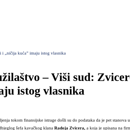
i i „ničija kuća” imaju istog vlasnika
užilaštvo – Viši sud: Zvicer
aju istog vlasnika
eljenja tokom finansijske istrage došli su do podataka da je pet stanova
dbjeglog šefa kavačkog klana
Radoja Zvicera,
a koja je upisana na fir