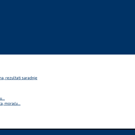
a, rezultati saradnje
...
a, moraću...