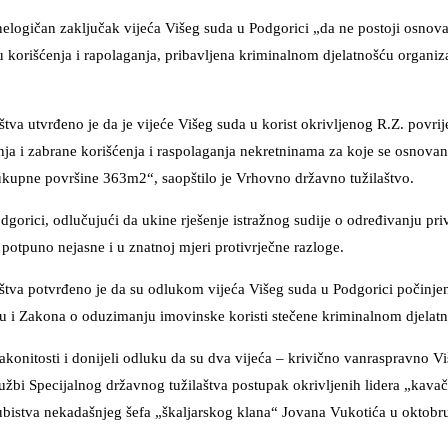
 nelogičan zaključak vijeća Višeg suda u Podgorici „da ne postoji osno
 korišćenja i rapolaganja, pribavljena kriminalnom djelatnošću organizac
tva utvrđeno je da je vijeće Višeg suda u korist okrivljenog R.Z. povrij
 i zabrane korišćenja i raspolaganja nekretninama za koje se osnova
 ukupne površine 363m2“, saopštilo je Vrhovno državno tužilaštvo.
odgorici, odlučujući da ukine rješenje istražnog sudije o određivanju p
 potpuno nejasne i u znatnoj mjeri protivrječne razloge.
štva potvrđeno je da su odlukom vijeća Višeg suda u Podgorici počinjen
 i Zakona o oduzimanju imovinske koristi stečene kriminalnom djelat
akonitosti i donijeli odluku da su dva vijeća – krivično vanraspravno V
užbi Specijalnog državnog tužilaštva postupak okrivljenih lidera „kava
bistva nekadašnjeg šefa „škaljarskog klana“ Jovana Vukotića u oktobr