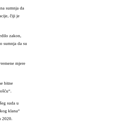
vana sumnja da
ije, čiji je
edilo zakon,
no sumnja da su
rivremene mjere
e bitne
nošću“.
išeg suda u
čkog klana“
u 2020.