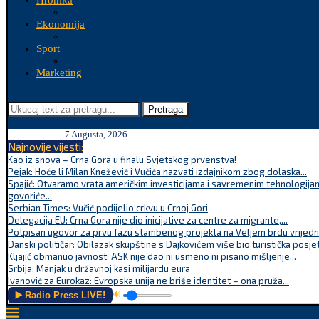
Hronika
Ekonomija
Sport
Marketing
Pretraga
7 Augusta, 2026
Najnovije vijesti:
Kao iz snova – Crna Gora u finalu Svjetskog prvenstva!
Pejak: Hoće li Milan Knežević i Vučića nazvati izdajnikom zbog dolaska...
Spajić: Otvaramo vrata američkim investicijama i savremenim tehnologijam
govoriće...
Serbian Times: Vučić podijelio crkvu u Crnoj Gori
Delegacija EU: Crna Gora nije dio inicijative za centre za migrante,...
Potpisan ugovor za prvu fazu stambenog projekta na Veljem brdu vrijednu
Danski političar: Obilazak skupštine s Dajkovićem više bio turistička posjet
Kljajić obmanuo javnost: ASK nije dao ni usmeno ni pisano mišljenje...
Srbija: Manjak u državnoj kasi milijardu eura
Ivanović za Eurokaz: Evropska unija ne briše identitet – ona pruža...
▶️ Radio Press LIVE!
🔊