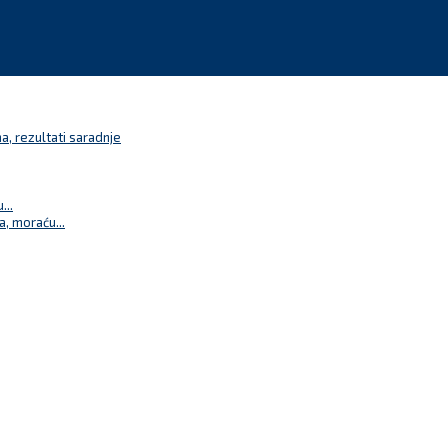
a, rezultati saradnje
...
a, moraću...