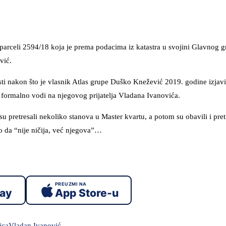
 parceli 2594/18 koja je prema podacima iz katastra u svojini Glavnog g
vić.
sti nakon što je vlasnik Atlas grupe Duško Knežević 2019. godine izjavi
 formalno vodi na njegovog prijatelja Vladana Ivanovića.
pretresali nekoliko stanova u Master kvartu, a potom su obavili i pretr
io da “nije ničija, već njegova”…
PREUZMI NA
lay
App Store-u
ica
Vladan Ivanović