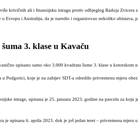
više krivičnih ali i finansijsku istragu protiv odbjeglog Radoja Zvicera
 Evropu i Australiju, da je naredio i organizovao nekoliko ubistava, 
 šuma 3. klase u Kavaču
zvanično upisano samo oko 3.000 kvadrata šume 3. klase u kotorskom n
uda u Podgorici, koje je na zahtjev SDT-a odredilo privremenu mjeru obe
jske istrage, upisana je 25. januara 2023. godine na parcelu za koju je
 upisana 6. aprila 2023. dok je još jedan teret – privremena mjera ub