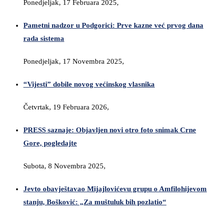
Ponedjeljak, 17 Februara 2025,
Pametni nadzor u Podgorici: Prve kazne već prvog dana
rada sistema
Ponedjeljak, 17 Novembra 2025,
“Vijesti” dobile novog većinskog vlasnika
Četvrtak, 19 Februara 2026,
PRESS saznaje: Objavljen novi otro foto snimak Crne
Gore, pogledajte
Subota, 8 Novembra 2025,
Jevto obavještavao Mijajlovićevu grupu o Amfilohijevom
stanju, Bošković: „Za muštuluk bih pozlatio“