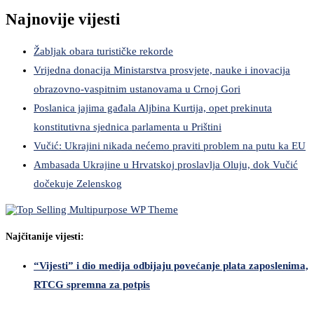
Najnovije vijesti
Žabljak obara turističke rekorde
Vrijedna donacija Ministarstva prosvjete, nauke i inovacija
obrazovno-vaspitnim ustanovama u Crnoj Gori
Poslanica jajima gađala Aljbina Kurtija, opet prekinuta
konstitutivna sjednica parlamenta u Prištini
Vučić: Ukrajini nikada nećemo praviti problem na putu ka EU
Ambasada Ukrajine u Hrvatskoj proslavlja Oluju, dok Vučić
dočekuje Zelenskog
Najčitanije vijesti:
“Vijesti” i dio medija odbijaju povećanje plata zaposlenima,
RTCG spremna za potpis