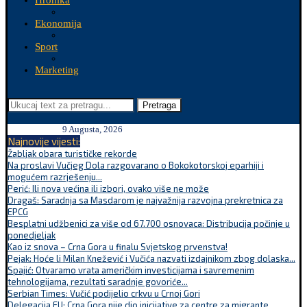
Hronika
Ekonomija
Sport
Marketing
Pretraga
9 Augusta, 2026
Najnovije vijesti:
Žabljak obara turističke rekorde
Na proslavi Vučjeg Dola razgovarano o Bokokotorskoj eparhiji i
mogućem razrješenju...
Perić: Ili nova većina ili izbori, ovako više ne može
Dragaš: Saradnja sa Masdarom je najvažnija razvojna prekretnica za
EPCG
Besplatni udžbenici za više od 67.700 osnovaca: Distribucija počinje u
ponedjeljak
Kao iz snova – Crna Gora u finalu Svjetskog prvenstva!
Pejak: Hoće li Milan Knežević i Vučića nazvati izdajnikom zbog dolaska...
Spajić: Otvaramo vrata američkim investicijama i savremenim
tehnologijama, rezultati saradnje govoriće...
Serbian Times: Vučić podijelio crkvu u Crnoj Gori
Delegacija EU: Crna Gora nije dio inicijative za centre za migrante,...