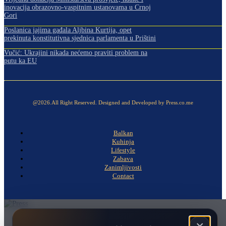
inovacija obrazovno-vaspitnim ustanovama u Crnoj
Gori
Poslanica jajima gađala Aljbina Kurtija, opet
prekinuta konstitutivna sjednica parlamenta u Prištini
Vučić: Ukrajini nikada nećemo praviti problem na
putu ka EU
@2026.All Right Reserved. Designed and Developed by Press.co.me
Balkan
Kuhinja
Lifestyle
Zabava
Zanimljivosti
Contact
Naslovna