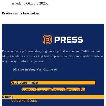
Srijeda, 8 Oktobra 2025,
Pratite nas na facebook-u
Press.co.me je profesionalan, odgovoran portal sa stavom. Redakciju čine
iskusni urednici i novinari koji beskompromisno, otvoreno i nedvosmisleno
izvještavaju i informišu javnost.
Mi smo tu zbog Vas, čitamo se!
Društvene mreže
Facebook
Instagram
Youtube
Envelope
Rss
O nama
Uslovi korišćenja