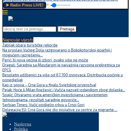
▶️ Radio Press LIVE!
🔊
Pretraga
Najnovije vijesti:
Žabljak obara turističke rekorde
Na proslavi Vučjeg Dola razgovarano o Bokokotorskoj eparhiji i
mogućem razrješenju...
Perić: Ili nova većina ili izbori, ovako više ne može
Dragaš: Saradnja sa Masdarom je najvažnija razvojna prekretnica za
EPCG
Besplatni udžbenici za više od 67.700 osnovaca: Distribucija počinje u
ponedjeljak
Kao iz snova – Crna Gora u finalu Svjetskog prvenstva!
Pejak: Hoće li Milan Knežević i Vučića nazvati izdajnikom zbog dolaska...
Spajić: Otvaramo vrata američkim investicijama i savremenim
tehnologijama, rezultati saradnje govoriće...
Serbian Times: Vučić podijelio crkvu u Crnoj Gori
Delegacija EU: Crna Gora nije dio inicijative za centre za migrante,...
Naslovna
Politika