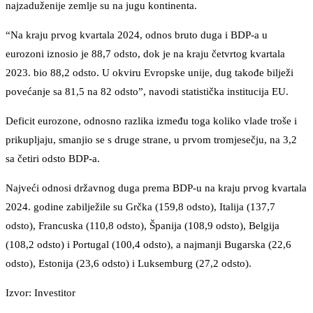
najzaduženije zemlje su na jugu kontinenta.
“Na kraju prvog kvartala 2024, odnos bruto duga i BDP-a u
eurozoni iznosio je 88,7 odsto, dok je na kraju četvrtog kvartala
2023. bio 88,2 odsto. U okviru Evropske unije, dug takođe bilježi
povećanje sa 81,5 na 82 odsto”, navodi statistička institucija EU.
Deficit eurozone, odnosno razlika između toga koliko vlade troše i
prikupljaju, smanjio se s druge strane, u prvom tromjesečju, na 3,2
sa četiri odsto BDP-a.
Najveći odnosi državnog duga prema BDP-u na kraju prvog kvartala
2024. godine zabilježile su Grčka (159,8 odsto), Italija (137,7
odsto), Francuska (110,8 odsto), Španija (108,9 odsto), Belgija
(108,2 odsto) i Portugal (100,4 odsto), a najmanji Bugarska (22,6
odsto), Estonija (23,6 odsto) i Luksemburg (27,2 odsto).
Izvor: Investitor