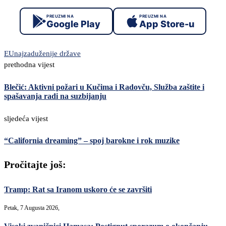
PREUZMI NA
PREUZMI NA
Google Play
App Store-u
EU
najzaduženije države
prethodna vijest
Blečić: Aktivni požari u Kučima i Radovču, Služba zaštite i
spašavanja radi na suzbijanju
sljedeća vijest
“California dreaming” – spoj barokne i rok muzike
Pročitajte još:
Tramp: Rat sa Iranom uskoro će se završiti
Petak, 7 Augusta 2026,