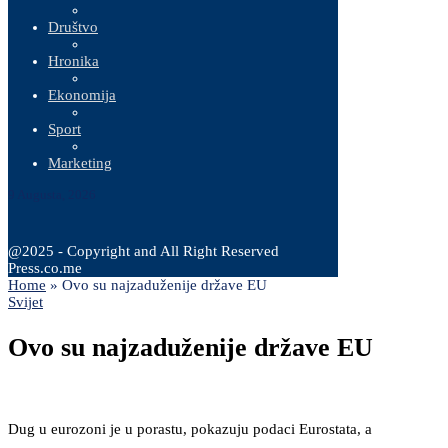
Društvo
Hronika
Ekonomija
Sport
Marketing
9 Augusta, 2026
@2025 - Copyright and All Right Reserved
Press.co.me
Home
»
Ovo su najzaduženije države EU
Svijet
Ovo su najzaduženije države EU
Dug u eurozoni je u porastu, pokazuju podaci Eurostata, a