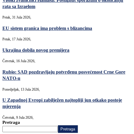
Visoki zvaničnici Hamasa: Postignut sporazum o okončanju
rata sa Izraelom
Petak, 31 Jula 2026,
EU sistem granica ima problem s blizancima
Petak, 17 Jula 2026,
Ukrajina dobila novog premijera
Četvrtak, 16 Jula 2026,
Rubio: SAD pozdravljaju potvrđenu posvećenost Crne Gore
NATO-u
Ponedjeljak, 13 Jula 2026,
U Zapadnoj Evropi zabilježen najtopliji jun otkako postoje
mjerenja
Četvrtak, 9 Jula 2026,
Pretraga
Pretraga