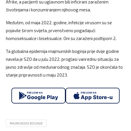
Afrike, a pacijenti su uglavnom bili inficirani zaraženim
životinjama i konzumiranjem njihovog mesa.
Međutim, od maja 2022. godine, infekcije virusom su se
pojavile širom svijeta, prvenstveno pogađajući
homoseksualce i biseksualce. Oni su zaraženi podtipom 2.
Ta globalna epidemija majmunskih boginja prije dvije godine
navela je SZO da u julu 2022. proglasi vanrednu situaciju za
javno zdravlje od međunarodnog značaja. SZO je okončala to
stanje pripravnosti u maju 2023.
PREUZMI NA
PREUZMI NA
Google Play
App Store-u
MAJMUNSKE BOGINJE