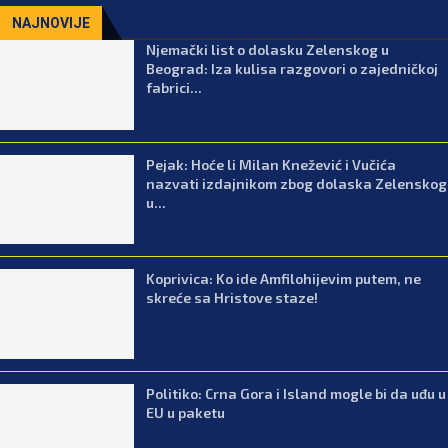
NAJNOVIJE
Njemački list o dolasku Zelenskog u
Beograd: Iza kulisa razgovori o zajedničkoj
fabrici...
Pejak: Hoće li Milan Knežević i Vučića
nazvati izdajnikom zbog dolaska Zelenskog
u...
Koprivica: Ko ide Amfilohijevim putem, ne
skreće sa Hristove staze!
Politiko: Crna Gora i Island mogle bi da uđu u
EU u paketu