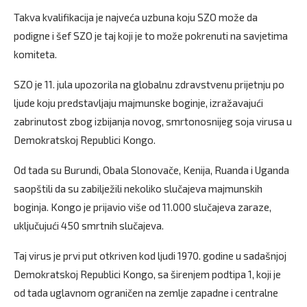
Takva kvalifikacija je najveća uzbuna koju SZO može da
podigne i šef SZO je taj koji je to može pokrenuti na savjetima
komiteta.
SZO je 11. jula upozorila na globalnu zdravstvenu prijetnju po
ljude koju predstavljaju majmunske boginje, izražavajući
zabrinutost zbog izbijanja novog, smrtonosnijeg soja virusa u
Demokratskoj Republici Kongo.
Od tada su Burundi, Obala Slonovače, Kenija, Ruanda i Uganda
saopštili da su zabilježili nekoliko slučajeva majmunskih
boginja. Kongo je prijavio više od 11.000 slučajeva zaraze,
uključujući 450 smrtnih slučajeva.
Taj virus je prvi put otkriven kod ljudi 1970. godine u sadašnjoj
Demokratskoj Republici Kongo, sa širenjem podtipa 1, koji je
od tada uglavnom ograničen na zemlje zapadne i centralne