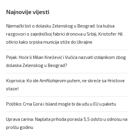
Najnovije vijesti
Njemački list o dolasku Zelenskog u Beograd: Iza kulisa
razgovori o zajedničkoj fabrici dronova u Srbiji, Kristofer Hil
otkrio kako srpska municija stiže do Ukrajine
Pejak: Hoće li Milan Knežević i Vučića nazvati izdajnikom zbog
dolaska Zelenskog u Beograd?
Koprivica: Ko ide Amfilohijevim putem, ne skreće sa Hristove
staze!
Politiko: Crna Gora i Island mogle bi da uđu u EU u paketu
Uprava carina: Naplata prihoda porasla 5,5 odsto u odnosu na
prošlu godinu