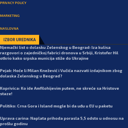
PRIVACY POLICY
MARKETING
NASLOVNA
IZBOR UREDNIKA
Njemački list o dolasku Zelenskog u Beograd: Iza kulisa
razgovori o zajedničkoj fabrici dronova u Srbiji, Kristofer Hil
otkrio kako srpska municija stiže do Ukrajine
Pejak: Hoće li Milan Knežević i Vučića nazvati izdajnikom zbog
dolaska Zelenskog u Beograd?
Koprivica: Ko ide Amfilohijevim putem, ne skreće sa Hristove
staze!
Politiko: Crna Gora i Island mogle bi da uđu u EU u paketu
Uprava carina: Naplata prihoda porasla 5,5 odsto u odnosu na
prošlu godinu