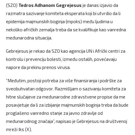
(SZO)
Tedros Adhanom Gegrejesus
je danas izjavio da
razmatra sazivanje komiteta eksperata koji bi utvrdio da li
epidemija majmunskih boginja (mpoks) među ljudima u
nekoliko afričkih zemalja treba da se kvalifikuje kao vanredna
međunarodna situacija.
Gebrejesus je rekao da SZO kao agencija UN i Afrički centri za
kontrolu i prevenciju bolesti, između ostalih, povećavaju
napore da prekinu prenos virusa.
“Međutim, postoji potreba za više finansiranja i podrške za
sveobuhvatan odgovor. Razmišljam o sazivanju komiteta za
hitne slučajeve za međunarodne zdravstvene propise da me
posavjetuje da li za izbijanje majmunskih boginja treba da bude
proglašeno vanredno stanje za javno zdravlje od
međunarodnog značaja”, napisao je Gebrejesus na društvenoj
mreži Iks (X).