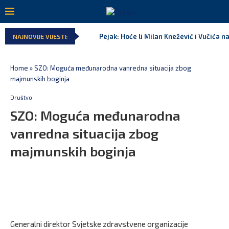
Pejak: Hoće li Milan Knežević i Vučića n
NAJNOVIJE VIJESTI:
Home
»
SZO: Moguća međunarodna vanredna situacija zbog
majmunskih boginja
Društvo
SZO: Moguća međunarodna
vanredna situacija zbog
majmunskih boginja
Generalni direktor Svjetske zdravstvene organizacije