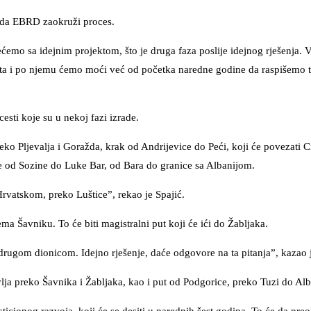
a da EBRD zaokruži proces.
ćemo sa idejnim projektom, što je druga faza poslije idejnog rješenja.
ekta i po njemu ćemo moći već od početka naredne godine da raspišemo 
esti koje su u nekoj fazi izrade.
ko Pljevalja i Goražda, krak od Andrijevice do Peći, koji će povezati 
od Sozine do Luke Bar, od Bara do granice sa Albanijom.
Hrvatskom, preko Luštice”, rekao je Spajić.
ema Šavniku. To će biti magistralni put koji će ići do Žabljaka.
rugom dionicom. Idejno rješenje, daće odgovore na ta pitanja”, kazao j
vlja preko Šavnika i Žabljaka, kao i put od Podgorice, preko Tuzi do Al