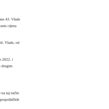
jeme 43. Vlade
rastu cijena
44. Vlade, od
m 2022. i
 s drugim
 na taj način
geopolitičkih