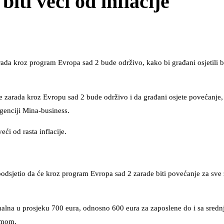
iti veći od inflacije
rada kroz program Evropa sad 2 bude održivo, kako bi građani osjetili b
je zarada kroz Evropu sad 2 bude održivo i da građani osjete povećanje,
agenciji Mina-business.
eći od rasta inflacije.
odsjetio da će kroz program Evropa sad 2 zarade biti povećanje za sve
imalna u prosjeku 700 eura, odnosno 600 eura za zaposlene do i sa sred
remom.