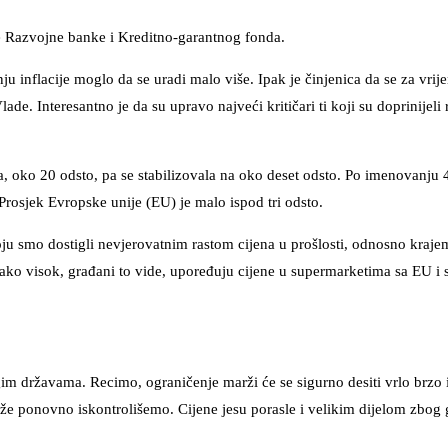
anje Razvojne banke i Kreditno-garantnog fonda.
ju inflacije moglo da se uradi malo više. Ipak je činjenica da se za vri
ade. Interesantno je da su upravo najveći kritičari ti koji su doprinijeli 
ka, oko 20 odsto, pa se stabilizovala na oko deset odsto. Po imenovanju 
Prosjek Evropske unije (EU) je malo ispod tri odsto.
koju smo dostigli nevjerovatnim rastom cijena u prošlosti, odnosno kraje
 jako visok, građani to vide, upoređuju cijene u supermarketima sa EU i
m državama. Recimo, ograničenje marži će se sigurno desiti vrlo brzo i
že ponovno iskontrolišemo. Cijene jesu porasle i velikim dijelom zbog 