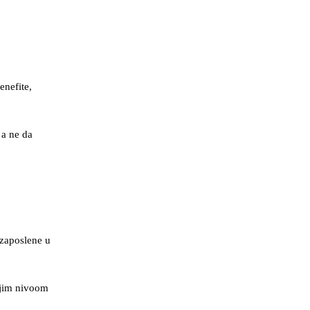
enefite,
 a ne da
 zaposlene u
njim nivoom