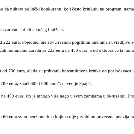
o da njihovi politički konkurenti, koji često kritikuju taj program, nem
stvarivati suficit tekućeg budžeta.
od 222 eura. Pojedinci me zovu raznim pogrdnim imenima i uvredljivo s
ćali minimalnu zaradu sa 222 eura na 450 eura, a od oktobra će ta min
od 700 eura, ali da su prihvatili konstruktivne kritike od poslodavaca i
 700 eura, znači 600 i 800 eura”, naveo je Spajić.
 na 450 eura, što je mnogo više nego u svim zemljama u okruženju. Pro
do 60 eura svim penzionerima kojima nije prvobitno povećana penzija r