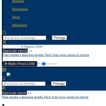
Hronika
Ekonomija
Sport
Marketing
Pretraga
8 Augusta, 2026
Najnovije vijesti:
Pale maske u glavnom gradu: Perić traži novu većinu ili izbore
▶️ Radio Press LIVE!
🔊
Pretraga
Najnovije vijesti:
Pale maske u glavnom gradu: Perić traži novu većinu ili izbore