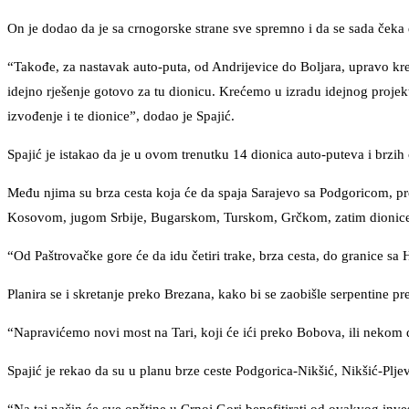
On je dodao da je sa crnogorske strane sve spremno i da se sada ček
“Takođe, za nastavak auto-puta, od Andrijevice do Boljara, upravo kre
idejno rješenje gotovo za tu dionicu. Krećemo u izradu idejnog proj
izvođenje i te dionice”, dodao je Spajić.
Spajić je istakao da je u ovom trenutku 14 dionica auto-puteva i brzih c
Među njima su brza cesta koja će da spaja Sarajevo sa Podgoricom, pre
Kosovom, jugom Srbije, Bugarskom, Turskom, Grčkom, zatim dionice 
“Od Paštrovačke gore će da idu četiri trake, brza cesta, do granice sa 
Planira se i skretanje preko Brezana, kako bi se zaobišle serpentine pr
“Napravićemo novi most na Tari, koji će ići preko Bobova, ili nekom d
Spajić je rekao da su u planu brze ceste Podgorica-Nikšić, Nikšić-Plje