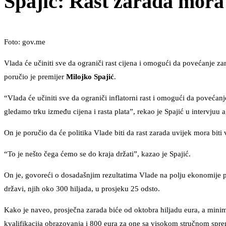
Spajić: Rast zarada mora b
Foto: gov.me
Vlada će učiniti sve da ograniči rast cijena i omogući da povećanje za
poručio je premijer
Milojko Spajić
.
“Vlada će učiniti sve da ograniči inflatorni rast i omogući da povećan
gledamo trku između cijena i rasta plata”, rekao je Spajić u intervjuu 
On je poručio da će politika Vlade biti da rast zarada uvijek mora biti v
“To je nešto čega ćemo se do kraja držati”, kazao je Spajić.
On je, govoreći o dosadašnjim rezultatima Vlade na polju ekonomije p
državi, njih oko 300 hiljada, u prosjeku 25 odsto.
Kako je naveo, prosječna zarada biće od oktobra hiljadu eura, a min
kvalifikacija obrazovanja i 800 eura za one sa visokom stručnom sp