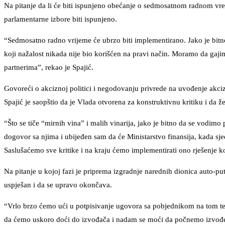
Na pitanje da li će biti ispunjeno obećanje o sedmosatnom radnom vr
parlamentarne izbore biti ispunjeno.
“Sedmosatno radno vrijeme će ubrzo biti implementirano. Jako je bitn
koji nažalost nikada nije bio korišćen na pravi način. Moramo da gaji
partnerima”, rekao je Spajić.
Govoreći o akciznoj politici i negodovanju privrede na uvođenje akci
Spajić je saopštio da je Vlada otvorena za konstruktivnu kritiku i da žel
“Što se tiče “mirnih vina” i malih vinarija, jako je bitno da se vodimo
dogovor sa njima i ubijeđen sam da će Ministarstvo finansija, kada sjed
Saslušaćemo sve kritike i na kraju ćemo implementirati ono rješenje ko
Na pitanje u kojoj fazi je priprema izgradnje narednih dionica auto-pu
uspješan i da se upravo okončava.
“Vrlo brzo ćemo ući u potpisivanje ugovora sa pobjednikom na tom te
da ćemo uskoro doći do izvođača i nadam se moći da počnemo izvođenj