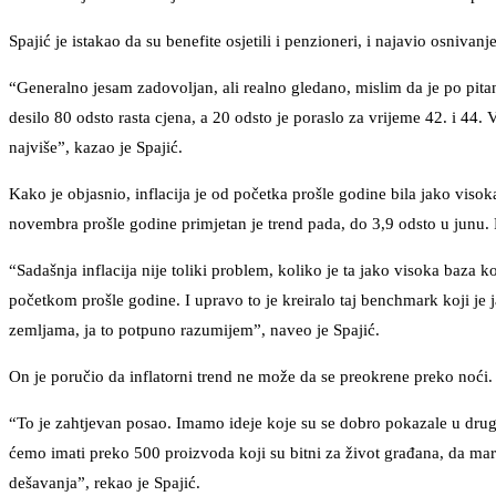
Spajić je istakao da su benefite osjetili i penzioneri, i najavio osniv
“Generalno jesam zadovoljan, ali realno gledano, mislim da je po pitan
desilo 80 odsto rasta cjena, a 20 odsto je poraslo za vrijeme 42. i 44. Vl
najviše”, kazao je Spajić.
Kako je objasnio, inflacija je od početka prošle godine bila jako viso
novembra prošle godine primjetan je trend pada, do 3,9 odsto u junu. 
“Sadašnja inflacija nije toliki problem, koliko je ta jako visoka baza 
početkom prošle godine. I upravo to je kreiralo taj benchmark koji je
zemljama, ja to potpuno razumijem”, naveo je Spajić.
On je poručio da inflatorni trend ne može da se preokrene preko noći.
“To je zahtjevan posao. Imamo ideje koje su se dobro pokazale u drugi
ćemo imati preko 500 proizvoda koji su bitni za život građana, da mar
dešavanja”, rekao je Spajić.