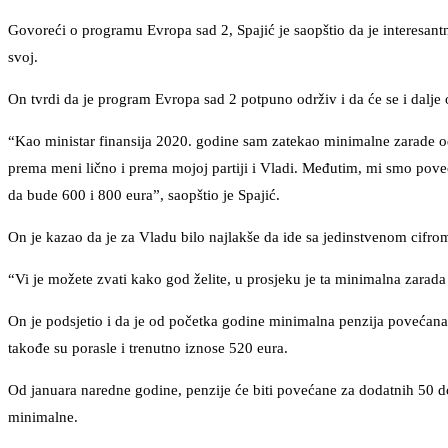
Govoreći o programu Evropa sad 2, Spajić je saopštio da je interesantn
svoj.
On tvrdi da je program Evropa sad 2 potpuno održiv i da će se i dalje o
“Kao ministar finansija 2020. godine sam zatekao minimalne zarade 
prema meni lično i prema mojoj partiji i Vladi. Međutim, mi smo pove
da bude 600 i 800 eura”, saopštio je Spajić.
On je kazao da je za Vladu bilo najlakše da ide sa jedinstvenom cifrom 
“Vi je možete zvati kako god želite, u prosjeku je ta minimalna zarada
On je podsjetio i da je od početka godine minimalna penzija povećana
takođe su porasle i trenutno iznose 520 eura.
Od januara naredne godine, penzije će biti povećane za dodatnih 50 
minimalne.