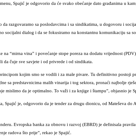
emenu, Spajić je odgovorio da će svako obećanje dato građanima u kam
o da razgovaramo sa poslodavcima i sa sindikatima, u dogovoru i socij
mo socijalni dialog i da se fokusiramo na konstantnu komunikaciju sa so
ze na “mirna vina” i povećanje stope poreza na dodatu vrijednost (PDV
i da čuje sve savjete i od privrede i od sindikata.
 principom kojim smo se vodili i za male pivare. Tu definitivno postoji p
ne sa predstavnicima malih vinarija i tog sektora, pronaći najbolje rješ
je mislimo da je optimalno. To važi i za knjige i štampu”, objasnio je Sp
ta, Spajić je, odgovorio da je tender za drugu dionicu, od Mateševa do A
nderu. Evropska banka za obnovu i razvoj (EBRD) je definisala pravila 
e radova što prije”, rekao je Spajić.