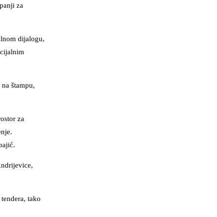
panji za
alnom dijalogu,
cijalnim
) na štampu,
rostor za
enje.
ajić.
ndrijevice,
tendera, tako