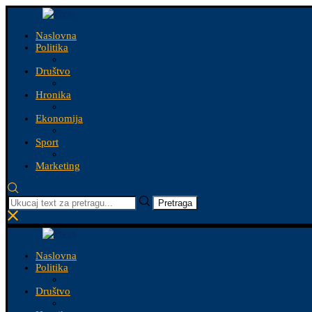
Naslovna
Politika
Društvo
Hronika
Ekonomija
Sport
Marketing
Pretraga
Naslovna
Politika
Društvo