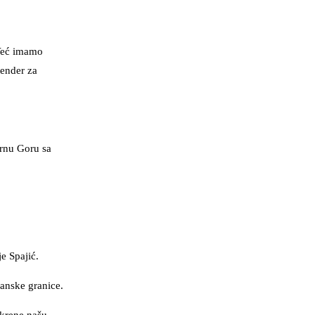
 Već imamo
tender za
Crnu Goru sa
e Spajić.
banske granice.