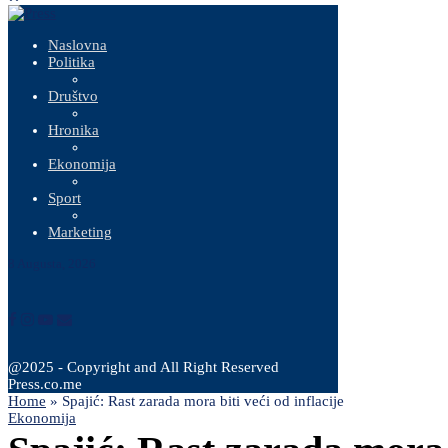
Naslovna
Politika
Društvo
Hronika
Ekonomija
Sport
Marketing
8 Augusta, 2026
@2025 - Copyright and All Right Reserved
Press.co.me
Home
»
Spajić: Rast zarada mora biti veći od inflacije
Ekonomija