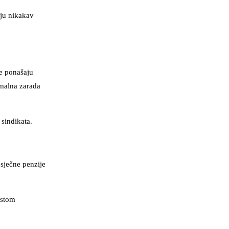
aju nikakav
e ponašaju
imalna zarada
 sindikata.
sječne penzije
astom