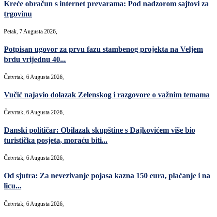
Kreće obračun s internet prevarama: Pod nadzorom sajtovi za
trgovinu
Petak, 7 Augusta 2026,
Potpisan ugovor za prvu fazu stambenog projekta na Veljem
brdu vrijednu 40...
Četvrtak, 6 Augusta 2026,
Vučić najavio dolazak Zelenskog i razgovore o važnim temama
Četvrtak, 6 Augusta 2026,
Danski političar: Obilazak skupštine s Dajkovićem više bio
turistička posjeta, moraću biti...
Četvrtak, 6 Augusta 2026,
Od sjutra: Za nevezivanje pojasa kazna 150 eura, plaćanje i na
licu...
Četvrtak, 6 Augusta 2026,