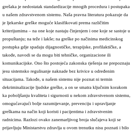
grešaka je nedostatak standardizacije mnogih procedura i postupaka
u našem zdravstvenom sistemu. Naša pravna literatura pokazuje da
je ljekarske greške moguće klasifikovati prema različitim
kriterijumima – na one koje nastaju činjenjem i one koje se sastoje u
propuštanju; na teže i lakše; na greške po načinima medicinskog
postupka gdje spadaju dijagnostičke, terapijske, profilaktičke, a
takođe, navodi se da mogu biti tehničke, organizacione ili
komunikacijske. Ono što postojeća zakonska rješenja ne prepoznaju
jesu sistemsko regulisanje naknade bez krivice u određenim
situacijama. Takođe, u našem sistemu nije poznat ni termin
dekriminalizacije ljudske greške, a on se smatra ključnim korakom
ka poboljšanju kvaliteta i sigurnosti u nekom zdravstvenom sistemu,
omogućavajući bolje razumijevanje, prevenciju i upravljanje
greškama na način koji koristi i pacijentima i zdravstvenim
radnicima. Razlozi ovako zanemarljivog broja slučajeva koji se
prijavljuju Ministarstvu zdravlja u ovom trenutku nisu poznati i bilo