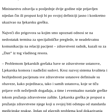
Ministarstvu zdravlja u posljednje dvije godine nije prijavljen
nijedan čin ili propust koji bi po svojoj definiciji jasno i konkretno
ukazivao na ljekarsku grešku.
Najveći dio prigovora sa kojim smo upoznati odnosi se na
nedostatak termina za specijalističke preglede, te neadekvatnu
komunikaciju na relaciji pacijent – zdravstveni radnik, kazali su za
„Dan“ iz tog vladinog resora.
– Problemom ljekarskih grešaka bave se zdravstvene ustanove,
Ljekarska komora i nadležni sudovi. Kroz razvoj sistema kvaliteta i
bezbjednosti pacijenata sve zdravstvene ustanove definisale su
obaveze, kako pojedinaca, tako i samih ustanova, koje se tiču
prijave svih neželjenih događaja, a time i eventualno nastale greške
tokom pružanja zdravstvene zaštite. Ljekarska greška je propust u
pružanju zdravstvene njege koji u svojoj biti odstupa od standarda
medicinske prakse. Jedan od glavnih problema kod dokazivanja