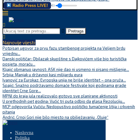
Radio Press LIVE!
Pretraga
Najnovije vijesti:
Potpisan ugovor za prvu fazu stambenog projekta na Veljem brdu
vrijednu...
Danski političar: Obilazak skupštine s Dajkovićem više bio turistička
posjeta, moraću...
Kljajić obmanuo javnost: ASK nije dao ni usmeno ni pisano mišljenje...
Srbija: Manjak u državnoj kasi milijardu eura
Ivanović za Eurokaz: Evropska unija ne briše identitet – ona pruža...
Spajić: Snažno podržavamo domaće festivale koji godinama grade
identitet Crne Gore...
MPNI do kraja jula realizovalo gotovo sve planirane aktivnosti
U prethodnih pet godina: Vučić tri puta odbio da glasa Rezoluciju...
MCP odgovorila Vučiću: Nedopustivo političko tumačenje litija i crkvenih
pitanja
Andrić: Crnoj Gori nije bilo mjesto na obilježavanju „Oluje“
Naslovna
Politika