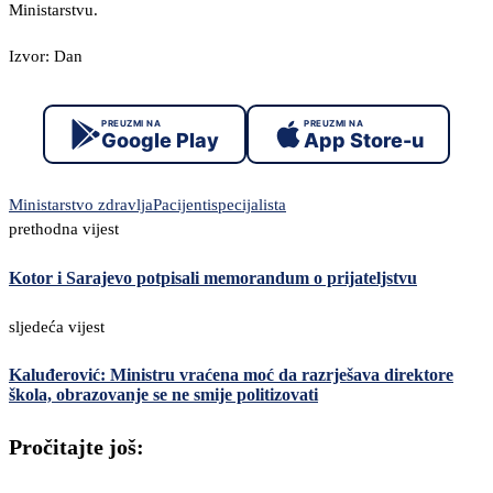
Ministarstvu.
Izvor: Dan
PREUZMI NA
PREUZMI NA
Google Play
App Store-u
Ministarstvo zdravlja
Pacijenti
specijalista
prethodna vijest
Kotor i Sarajevo potpisali memorandum o prijateljstvu
sljedeća vijest
Kaluđerović: Ministru vraćena moć da razrješava direktore
škola, obrazovanje se ne smije politizovati
Pročitajte još: