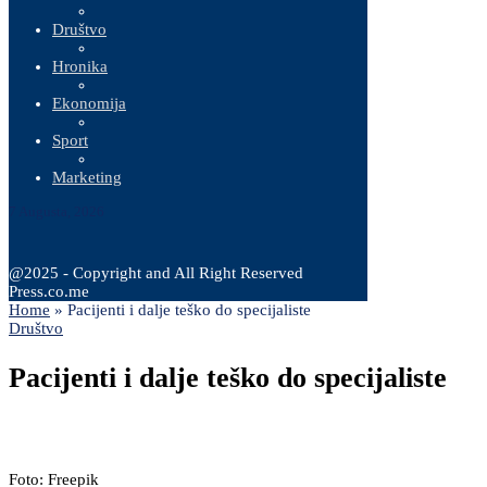
Društvo
Hronika
Ekonomija
Sport
Marketing
7 Augusta, 2026
@2025 - Copyright and All Right Reserved
Press.co.me
Home
»
Pacijenti i dalje teško do specijaliste
Društvo
Pacijenti i dalje teško do specijaliste
Foto: Freepik