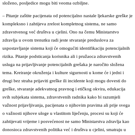
složeno, posljedice mogu biti veoma ozbiljne.
– Pitanje zaštite pacijenata od potencijalno nastale ljekarske greške je
kompleksno i zahtijeva zrelost kompletnog sistema, ne samo
zdravstvenog već društva u cjelini. Ono na čemu Ministarstvo
zdravlja u ovom trenutku radi jeste stvaranje preduslova za
uspostavljanje sistema koji će omogućiti identifikaciju potencijalnih
rizika. Pitanje podsticanja korisnika ali i pružaoca zdravstvenih
usluga na prijavljivanje potencijalnih grešaka je naročito složena
tema. Kreiranje okruženja i kulture sigurnosti u kome će i jedni i
drugi bez straha prijaviti greške ili incidente koji mogu dovesti do
greške, stvaranje adekvatnog pravnog i etičkog okvira, edukacija
svih subjekata sistema, zdravstvenih radnika kako bi razumjeli
važnost prijavljivanja, pacijenata o njihovim pravima ali prije svega
o važnosti njihove uloge u vlastitom liječenju, procesi su koji će
zahtijevati vrijeme i posvećenost ne samo Ministarstva zdravlja kao
donosioca zdravstvenih politika već i društva u cjelini, smatraju u