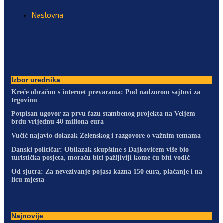
Naslovna
Izbor urednika
Kreće obračun s internet prevarama: Pod nadzorom sajtovi za
trgovinu
Potpisan ugovor za prvu fazu stambenog projekta na Veljem
brdu vrijednu 40 miliona eura
Vučić najavio dolazak Zelenskog i razgovore o važnim temama
Danski političar: Obilazak skupštine s Dajkovićem više bio
turistička posjeta, moraću biti pažljiviji kome ću biti vodič
Od sjutra: Za nevezivanje pojasa kazna 150 eura, plaćanje i na
licu mjesta
Najnovije