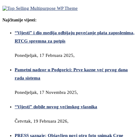
Najčitanije vijesti:
“Vijesti” i dio medija odbijaju povećanje plata zaposlenima,
RTCG spremna za potpis
Ponedjeljak, 17 Februara 2025,
Pametni nadzor u Podgorici: Prve kazne već prvog dana
rada sistema
Ponedjeljak, 17 Novembra 2025,
“Vijesti” dobile novog većinskog vlasnika
Četvrtak, 19 Februara 2026,
PRESS saznaje: Objavljen novi otro foto snimak Crne