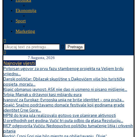
Hronika
Ekonomija
Sport
Marketing
Pretraga
7 Augusta, 2026
Najnovije vijesti:
Potpisan ugovor za prvu fazu stambenog projekta na Veljem brdu
vrijednu...
Danski političar: Obilazak skupštine s Dajkovićem više bio turistička
posjeta, moraću...
Kljajić obmanuo javnost: ASK nije dao ni usmeno ni pisano mišljenje...
Srbija: Manjak u državnoj kasi milijardu eura
Ivanović za Eurokaz: Evropska unija ne briše identitet – ona pruža...
Spajić: Snažno podržavamo domaće festivale koji godinama grade
identitet Crne Gore...
MPNI do kraja jula realizovalo gotovo sve planirane aktivnosti
U prethodnih pet godina: Vučić tri puta odbio da glasa Rezoluciju...
MCP odgovorila Vučiću: Nedopustivo političko tumačenje litija i crkvenih
pitanja
Andrić: Crnoj Gori nije bilo mjesto na obilježavanju „Oluje“