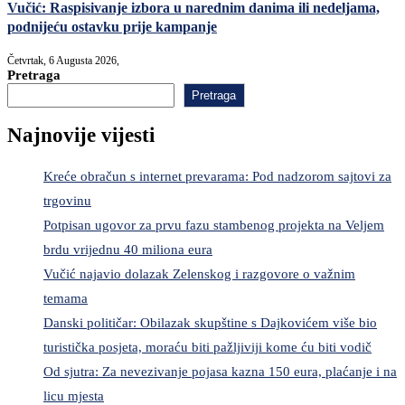
Vučić: Raspisivanje izbora u narednim danima ili nedeljama,
podnijeću ostavku prije kampanje
Četvrtak, 6 Augusta 2026,
Pretraga
Pretraga
Najnovije vijesti
Kreće obračun s internet prevarama: Pod nadzorom sajtovi za
trgovinu
Potpisan ugovor za prvu fazu stambenog projekta na Veljem
brdu vrijednu 40 miliona eura
Vučić najavio dolazak Zelenskog i razgovore o važnim
temama
Danski političar: Obilazak skupštine s Dajkovićem više bio
turistička posjeta, moraću biti pažljiviji kome ću biti vodič
Od sjutra: Za nevezivanje pojasa kazna 150 eura, plaćanje i na
licu mjesta