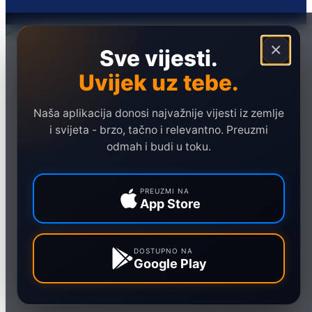
×
Sve vijesti.
Naslovna
Politika
Uvijek uz tebe.
Društvo
Hronika
Naša aplikacija donosi najvažnije vijesti iz zemlje
i svijeta - brzo, tačno i relevantno. Preuzmi
Ekonomija
odmah i budi u toku.
Sport
Marketing
PREUZMI NA
App Store
DOSTUPNO NA
Google Play