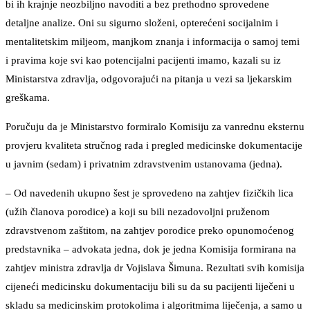
bi ih krajnje neozbiljno navoditi a bez prethodno sprovedene
detaljne analize. Oni su sigurno složeni, opterećeni socijalnim i
mentalitetskim miljeom, manjkom znanja i informacija o samoj temi
i pravima koje svi kao potencijalni pacijenti imamo, kazali su iz
Ministarstva zdravlja, odgovorajući na pitanja u vezi sa ljekarskim
greškama.
Poručuju da je Ministarstvo formiralo Komisiju za vanrednu eksternu
provjeru kvaliteta stručnog rada i pregled medicinske dokumentacije
u javnim (sedam) i privatnim zdravstvenim ustanovama (jedna).
– Od navedenih ukupno šest je sprovedeno na zahtjev fizičkih lica
(užih članova porodice) a koji su bili nezadovoljni pruženom
zdravstvenom zaštitom, na zahtjev porodice preko opunomoćenog
predstavnika – advokata jedna, dok je jedna Komisija formirana na
zahtjev ministra zdravlja dr Vojislava Šimuna. Rezultati svih komisija
cijeneći medicinsku dokumentaciju bili su da su pacijenti liječeni u
skladu sa medicinskim protokolima i algoritmima liječenja, a samo u