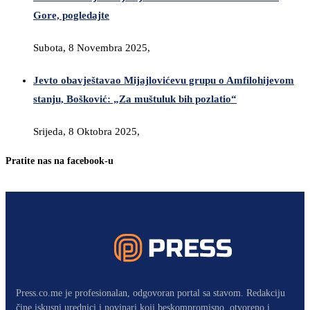
Gore, pogledajte
Subota, 8 Novembra 2025,
Jevto obavještavao Mijajlovićevu grupu o Amfilohijevom
stanju, Bošković: „Za muštuluk bih pozlatio“
Srijeda, 8 Oktobra 2025,
Pratite nas na facebook-u
Press.co.me je profesionalan, odgovoran portal sa stavom. Redakciju
čine iskusni urednici i novinari koji beskompromisno, otvoreno i