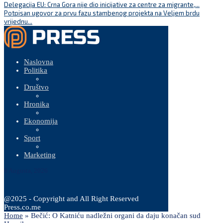
Delegacija EU: Crna Gora nije dio inicijative za centre za migrante,...
Potpisan ugovor za prvu fazu stambenog projekta na Veljem brdu
vrijednu...
Naslovna
Politika
Društvo
Hronika
Ekonomija
Sport
Marketing
8 Augusta, 2026
@2025 - Copyright and All Right Reserved
Press.co.me
Home
»
Bečić: O Katniću nadležni organi da daju konačan sud