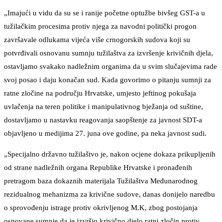
„Imajući u vidu da su se i ranije početne optužbe bivšeg GST-a u
tužilačkim procesima protiv njega za navodni politički progon
završavale odlukama vijeća više crnogorskih sudova koji su
potvrđivali osnovanu sumnju tužilaštva za izvršenje krivičnih djela,
ostavljamo svakako nadležnim organima da u svim slučajevima rade
svoj posao i daju konačan sud. Kada govorimo o pitanju sumnji za
ratne zločine na području Hrvatske, umjesto jeftinog pokušaja
uvlačenja na teren politike i manipulativnog bježanja od suštine,
dostavljamo u nastavku reagovanja saopštenje za javnost SDT-a
objavljeno u medijima 27. juna ove godine, pa neka javnost sudi.
„Specijalno državno tužilaštvo je, nakon ocjene dokaza prikupljenih
od strane nadležnih organa Republike Hrvatske i pronađenih
pretragom baza dokaznih materijala Tužilaštva Međunarodnog
rezidualnog mehanizma za krivične sudove, danas donijelo naredbu
o sprovođenju istrage protiv okrivljenog M.K, zbog postojanja
osnovane sumnje da je izvršio krivično djelo ratni zločin protiv