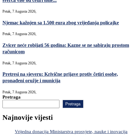
šverca više od četiri tone...
Petak, 7 Augusta 2026,
Njemac kažnjen sa 1.500 eura zbog vrijeđanja policajke
Petak, 7 Augusta 2026,
Zvicer neće robijati 56 godina: Kazne se ne sabiraju prostom
računicom
Petak, 7 Augusta 2026,
Pretresi na sjeveru: Krivične prijave protiv četiri osobe,
pronađeni oružje i municija
Petak, 7 Augusta 2026,
Pretraga
Pretraga
Najnovije vijesti
Vrijedna donacija Ministarstva prosvjete, nauke i inovacija