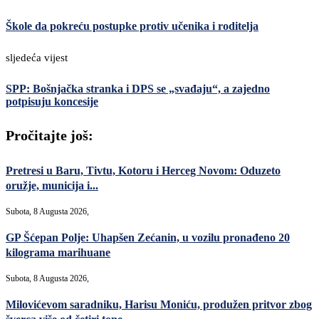
Škole da pokreću postupke protiv učenika i roditelja
sljedeća vijest
SPP: Bošnjačka stranka i DPS se „svađaju“, a zajedno
potpisuju koncesije
Pročitajte još:
Pretresi u Baru, Tivtu, Kotoru i Herceg Novom: Oduzeto
oružje, municija i...
Subota, 8 Augusta 2026,
GP Šćepan Polje: Uhapšen Zećanin, u vozilu pronađeno 20
kilograma marihuane
Subota, 8 Augusta 2026,
Milovićevom saradniku, Harisu Moniću, produžen pritvor zbog