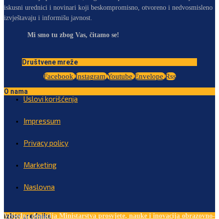
iskusni urednici i novinari koji beskompromisno, otvoreno i nedvosmisleno
izvještavaju i informišu javnost.
Mi smo tu zbog Vas, čitamo se!
Društvene mreže
Facebook
Instagram
Youtube
Envelope
Rss
O nama
Uslovi korišćenja
Impressum
Privacy policy
Marketing
Naslovna
Izbor urednika
Vrijedna donacija Ministarstva prosvjete, nauke i inovacija obrazovno-