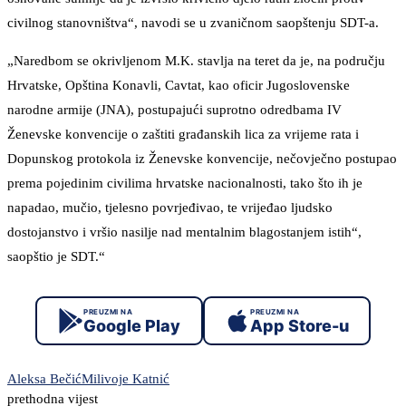
civilnog stanovništva“, navodi se u zvaničnom saopštenju SDT-a.
„Naredbom se okrivljenom M.K. stavlja na teret da je, na području
Hrvatske, Opština Konavli, Cavtat, kao oficir Jugoslovenske
narodne armije (JNA), postupajući suprotno odredbama IV
Ženevske konvencije o zaštiti građanskih lica za vrijeme rata i
Dopunskog protokola iz Ženevske konvencije, nečovječno postupao
prema pojedinim civilima hrvatske nacionalnosti, tako što ih je
napadao, mučio, tjelesno povrjeđivao, te vrijeđao ljudsko
dostojanstvo i vršio nasilje nad mentalnim blagostanjem istih“,
saopštio je SDT.“
PREUZMI NA
PREUZMI NA
Google Play
App Store-u
Aleksa Bečić
Milivoje Katnić
prethodna vijest