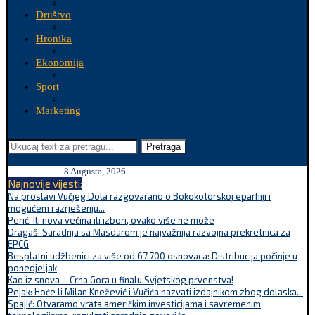
Društvo
Hronika
Ekonomija
Sport
Marketing
Pretraga
8 Augusta, 2026
Najnovije vijesti:
Na proslavi Vučjeg Dola razgovarano o Bokokotorskoj eparhiji i
mogućem razrješenju...
Perić: Ili nova većina ili izbori, ovako više ne može
Dragaš: Saradnja sa Masdarom je najvažnija razvojna prekretnica za
EPCG
Besplatni udžbenici za više od 67.700 osnovaca: Distribucija počinje u
ponedjeljak
Kao iz snova – Crna Gora u finalu Svjetskog prvenstva!
Pejak: Hoće li Milan Knežević i Vučića nazvati izdajnikom zbog dolaska...
Spajić: Otvaramo vrata američkim investicijama i savremenim