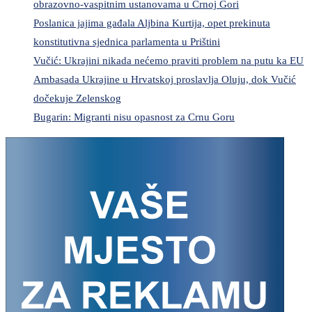
obrazovno-vaspitnim ustanovama u Crnoj Gori
Poslanica jajima gađala Aljbina Kurtija, opet prekinuta
konstitutivna sjednica parlamenta u Prištini
Vučić: Ukrajini nikada nećemo praviti problem na putu ka EU
Ambasada Ukrajine u Hrvatskoj proslavlja Oluju, dok Vučić
dočekuje Zelenskog
Bugarin: Migranti nisu opasnost za Crnu Goru