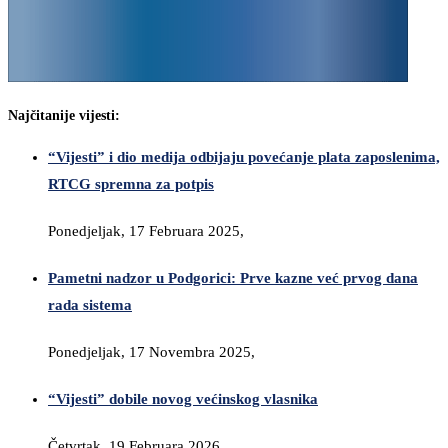
Najčitanije vijesti:
“Vijesti” i dio medija odbijaju povećanje plata zaposlenima,
RTCG spremna za potpis
Ponedjeljak, 17 Februara 2025,
Pametni nadzor u Podgorici: Prve kazne već prvog dana
rada sistema
Ponedjeljak, 17 Novembra 2025,
“Vijesti” dobile novog većinskog vlasnika
Četvrtak, 19 Februara 2026,