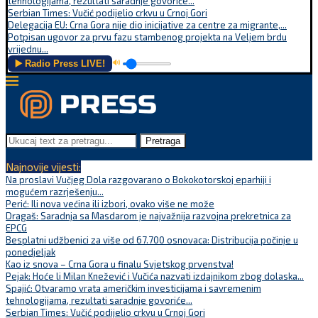
tehnologijama, rezultati saradnje govoriće...
Serbian Times: Vučić podijelio crkvu u Crnoj Gori
Delegacija EU: Crna Gora nije dio inicijative za centre za migrante,...
Potpisan ugovor za prvu fazu stambenog projekta na Veljem brdu
vrijednu...
▶️ Radio Press LIVE!
🔊
Pretraga
Najnovije vijesti:
Na proslavi Vučjeg Dola razgovarano o Bokokotorskoj eparhiji i
mogućem razrješenju...
Perić: Ili nova većina ili izbori, ovako više ne može
Dragaš: Saradnja sa Masdarom je najvažnija razvojna prekretnica za
EPCG
Besplatni udžbenici za više od 67.700 osnovaca: Distribucija počinje u
ponedjeljak
Kao iz snova – Crna Gora u finalu Svjetskog prvenstva!
Pejak: Hoće li Milan Knežević i Vučića nazvati izdajnikom zbog dolaska...
Spajić: Otvaramo vrata američkim investicijama i savremenim
tehnologijama, rezultati saradnje govoriće...
Serbian Times: Vučić podijelio crkvu u Crnoj Gori