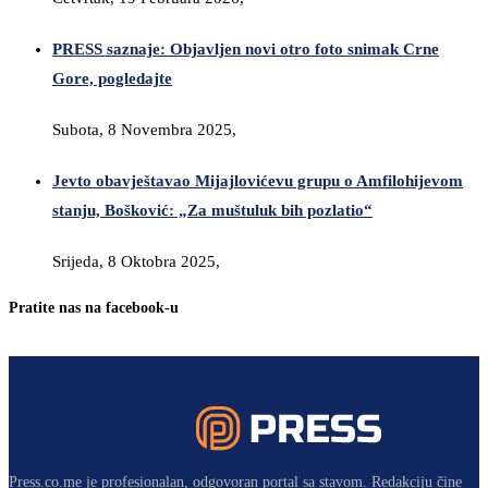
PRESS saznaje: Objavljen novi otro foto snimak Crne
Gore, pogledajte
Subota, 8 Novembra 2025,
Jevto obavještavao Mijajlovićevu grupu o Amfilohijevom
stanju, Bošković: „Za muštuluk bih pozlatio“
Srijeda, 8 Oktobra 2025,
Pratite nas na facebook-u
Press.co.me je profesionalan, odgovoran portal sa stavom. Redakciju čine