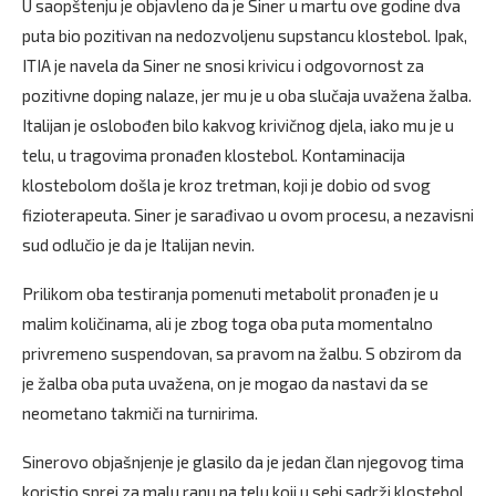
U saopštenju je objavleno da je Siner u martu ove godine dva
puta bio pozitivan na nedozvoljenu supstancu klostebol. Ipak,
ITIA je navela da Siner ne snosi krivicu i odgovornost za
pozitivne doping nalaze, jer mu je u oba slučaja uvažena žalba.
Italijan je oslobođen bilo kakvog krivičnog djela, iako mu je u
telu, u tragovima pronađen klostebol. Kontaminacija
klostebolom došla je kroz tretman, koji je dobio od svog
fizioterapeuta. Siner je sarađivao u ovom procesu, a nezavisni
sud odlučio je da je Italijan nevin.
Prilikom oba testiranja pomenuti metabolit pronađen je u
malim količinama, ali je zbog toga oba puta momentalno
privremeno suspendovan, sa pravom na žalbu. S obzirom da
je žalba oba puta uvažena, on je mogao da nastavi da se
neometano takmiči na turnirima.
Sinerovo objašnjenje je glasilo da je jedan član njegovog tima
koristio sprej za malu ranu na telu koji u sebi sadrži klostebol.