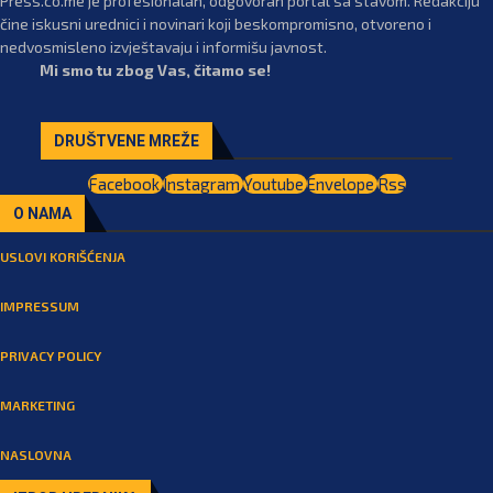
Press.co.me je profesionalan, odgovoran portal sa stavom. Redakciju
čine iskusni urednici i novinari koji beskompromisno, otvoreno i
nedvosmisleno izvještavaju i informišu javnost.
Mi smo tu zbog Vas, čitamo se!
DRUŠTVENE MREŽE
Facebook
Instagram
Youtube
Envelope
Rss
O NAMA
USLOVI KORIŠĆENJA
IMPRESSUM
PRIVACY POLICY
MARKETING
NASLOVNA