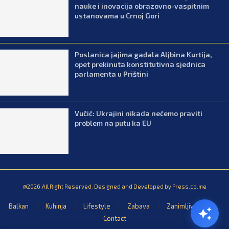
nauke i inovacija obrazovno-vaspitnim
ustanovama u Crnoj Gori
Poslanica jajima gađala Aljbina Kurtija,
opet prekinuta konstitutivna sjednica
parlamenta u Prištini
Vučić: Ukrajini nikada nećemo praviti
problem na putu ka EU
@2026.All Right Reserved. Designed and Developed by Press.co.me
Balkan
Kuhinja
Lifestyle
Zabava
Zanimljivosti
Contact