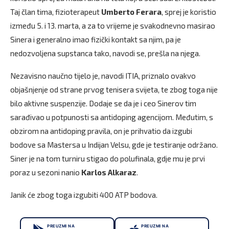
Taj član tima, fizioterapeut
Umberto Ferara
, sprej je koristio
između 5. i 13. marta, a za to vrijeme je svakodnevno masirao
Sinera i generalno imao fizički kontakt sa njim, pa je
nedozvoljena supstanca tako, navodi se, prešla na njega.
Nezavisno naučno tijelo je, navodi ITIA, priznalo ovakvo
objašnjenje od strane prvog tenisera svijeta, te zbog toga nije
bilo aktivne suspenzije. Dodaje se da je i ceo Sinerov tim
sarađivao u potpunosti sa antidoping agencijom. Međutim, s
obzirom na antidoping pravila, on je prihvatio da izgubi
bodove sa Mastersa u Indijan Velsu, gde je testiranje održano.
Siner je na tom turniru stigao do polufinala, gdje mu je prvi
poraz u sezoni nanio
Karlos Alkaraz
.
Janik će zbog toga izgubiti 400 ATP bodova.
PREUZMI NA
PREUZMI NA