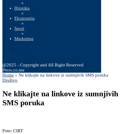
Hronika
Ekonomija
Sport
Marketing
8 Augusta, 2026
@2025 - Copyright and All Right Reserved
Press.co.me
Home
»
Ne klikajte na linkove iz sumnjivih SMS poruka
Društvo
Ne klikajte na linkove iz sumnjivih
SMS poruka
Foto: CIRT