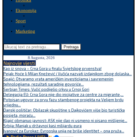
Hronika
Ekonomija
Sport
Marketing
Pretraga
8 Augusta, 2026
Najnovije vijesti:
Kao iz snova – Crna Gora u finalu Svjetskog prvenstva!
Pejak: Hoće li Milan Knežević i Vučića nazvati izdajnikom zbog dolaska...
Spajić: Otvaramo vrata američkim investicijama i savremenim
tehnologijama, rezultati saradnje govoriće...
Serbian Times: Vučić podijelio crkvu u Crnoj Gori
Delegacija EU: Crna Gora nije dio inicijative za centre za migrante,...
Potpisan ugovor za prvu fazu stambenog projekta na Veljem brdu
vrijednu...
Danski političar: Obilazak skupštine s Dajkovićem više bio turistička
posjeta, moraću...
Kljajić obmanuo javnost: ASK nije dao ni usmeno ni pisano mišljenje...
Srbija: Manjak u državnoj kasi milijardu eura
Ivanović za Eurokaz: Evropska unija ne briše identitet – ona pruža...
🔊