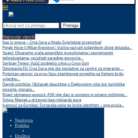
▶️ Radio Press LIVE!
Pretraga
Najnovije vijesti:
Kao iz snova – Crna Gora u finalu Svjetskog prvenstva!
Pejak: Hoće li Milan Knežević i Vučića nazvati izdajnikom zbog dolaska...
Spajić: Otvaramo vrata američkim investicijama i savremenim
tehnologijama, rezultati saradnje govoriće...
Serbian Times: Vučić podijelio crkvu u Crnoj Gori
Delegacija EU: Crna Gora nije dio inicijative za centre za migrante,...
Potpisan ugovor za prvu fazu stambenog projekta na Veljem brdu
vrijednu...
Danski političar: Obilazak skupštine s Dajkovićem više bio turistička
posjeta, moraću...
Kljajić obmanuo javnost: ASK nije dao ni usmeno ni pisano mišljenje...
Srbija: Manjak u državnoj kasi milijardu eura
Ivanović za Eurokaz: Evropska unija ne briše identitet – ona pruža...
Naslovna
Politika
Društvo