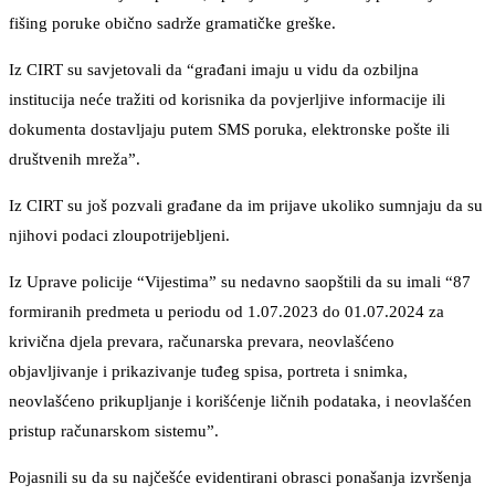
fišing poruke obično sadrže gramatičke greške.
Iz CIRT su savjetovali da “građani imaju u vidu da ozbiljna
institucija neće tražiti od korisnika da povjerljive informacije ili
dokumenta dostavljaju putem SMS poruka, elektronske pošte ili
društvenih mreža”.
Iz CIRT su još pozvali građane da im prijave ukoliko sumnjaju da su
njihovi podaci zloupotrijebljeni.
Iz Uprave policije “Vijestima” su nedavno saopštili da su imali “87
formiranih predmeta u periodu od 1.07.2023 do 01.07.2024 za
krivična djela prevara, računarska prevara, neovlašćeno
objavljivanje i prikazivanje tuđeg spisa, portreta i snimka,
neovlašćeno prikupljanje i korišćenje ličnih podataka, i neovlašćen
pristup računarskom sistemu”.
Pojasnili su da su najčešće evidentirani obrasci ponašanja izvršenja