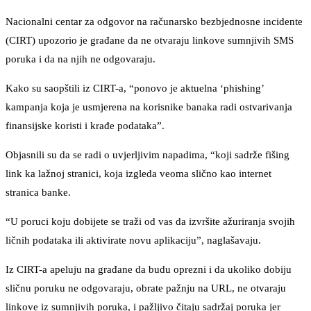
Nacionalni centar za odgovor na računarsko bezbjednosne incidente
(CIRT) upozorio je građane da ne otvaraju linkove sumnjivih SMS
poruka i da na njih ne odgovaraju.
Kako su saopštili iz CIRT-a, “ponovo je aktuelna ‘phishing’
kampanja koja je usmjerena na korisnike banaka radi ostvarivanja
finansijske koristi i krađe podataka”.
Objasnili su da se radi o uvjerljivim napadima, “koji sadrže fišing
link ka lažnoj stranici, koja izgleda veoma slično kao internet
stranica banke.
“U poruci koju dobijete se traži od vas da izvršite ažuriranja svojih
ličnih podataka ili aktivirate novu aplikaciju”, naglašavaju.
Iz CIRT-a apeluju na građane da budu oprezni i da ukoliko dobiju
sličnu poruku ne odgovaraju, obrate pažnju na URL, ne otvaraju
linkove iz sumnjivih poruka, i pažljivo čitaju sadržaj poruka jer