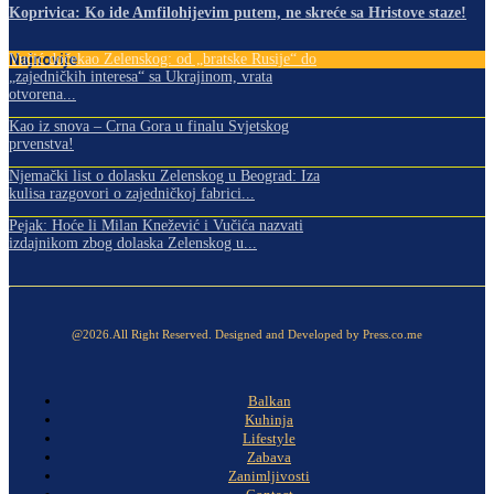
Koprivica: Ko ide Amfilohijevim putem, ne skreće sa Hristove staze!
Najnovije
Vučić dočekao Zelenskog: od „bratske Rusije“ do
„zajedničkih interesa“ sa Ukrajinom, vrata
otvorena...
Kao iz snova – Crna Gora u finalu Svjetskog
prvenstva!
Njemački list o dolasku Zelenskog u Beograd: Iza
kulisa razgovori o zajedničkoj fabrici...
Pejak: Hoće li Milan Knežević i Vučića nazvati
izdajnikom zbog dolaska Zelenskog u...
@2026.All Right Reserved. Designed and Developed by Press.co.me
Balkan
Kuhinja
Lifestyle
Zabava
Zanimljivosti