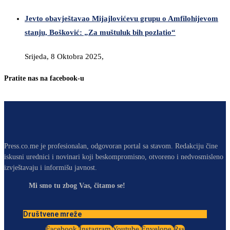
Jevto obavještavao Mijajlovićevu grupu o Amfilohijevom
stanju, Bošković: „Za muštuluk bih pozlatio“
Srijeda, 8 Oktobra 2025,
Pratite nas na facebook-u
Press.co.me je profesionalan, odgovoran portal sa stavom. Redakciju čine
iskusni urednici i novinari koji beskompromisno, otvoreno i nedvosmisleno
izvještavaju i informišu javnost.
Mi smo tu zbog Vas, čitamo se!
Društvene mreže
Facebook
Instagram
Youtube
Envelope
Rss