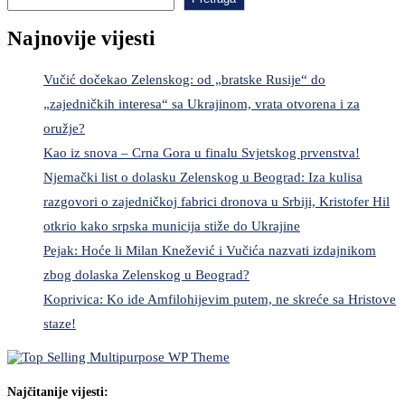
Najnovije vijesti
Vučić dočekao Zelenskog: od „bratske Rusije“ do
„zajedničkih interesa“ sa Ukrajinom, vrata otvorena i za
oružje?
Kao iz snova – Crna Gora u finalu Svjetskog prvenstva!
Njemački list o dolasku Zelenskog u Beograd: Iza kulisa
razgovori o zajedničkoj fabrici dronova u Srbiji, Kristofer Hil
otkrio kako srpska municija stiže do Ukrajine
Pejak: Hoće li Milan Knežević i Vučića nazvati izdajnikom
zbog dolaska Zelenskog u Beograd?
Koprivica: Ko ide Amfilohijevim putem, ne skreće sa Hristove
staze!
Najčitanije vijesti: