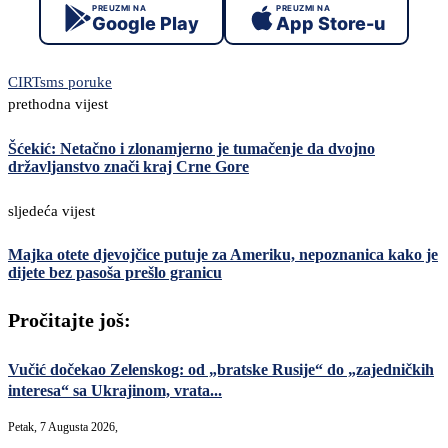
PREUZMI NA
PREUZMI NA
Google Play
App Store-u
CIRT
sms poruke
prethodna vijest
Šćekić: Netačno i zlonamjerno je tumačenje da dvojno
državljanstvo znači kraj Crne Gore
sljedeća vijest
Majka otete djevojčice putuje za Ameriku, nepoznanica kako je
dijete bez pasoša prešlo granicu
Pročitajte još:
Vučić dočekao Zelenskog: od „bratske Rusije“ do „zajedničkih
interesa“ sa Ukrajinom, vrata...
Petak, 7 Augusta 2026,