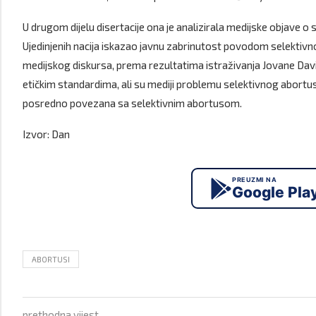
U drugom dijelu disertacije ona je analizirala medijske objave 
Ujedinjenih nacija iskazao javnu zabrinutost povodom selektivno
medijskog diskursa, prema rezultatima istraživanja Jovane Davi
etičkim standardima, ali su mediji problemu selektivnog abortusa 
posredno povezana sa selektivnim abortusom.
Izvor: Dan
PREUZMI NA
Google Pla
ABORTUSI
prethodna vijest