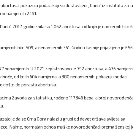
abortusa, pokazuju podaci koji su dostavljeni „Danu“ iz Instituta za j
a nenamjernih 2.141.
anu“, 2017. godine bila su 1.062 abortusa, od kojih je namjernih bilo 6
amjernih bilo 509, a nenamjernih 361. Godinu kasnije prijavljeno je 656
277 nenamjernih. U 2021. registrovano je 792 abortusa, a 436 namjerni
udnoće, od kojih 604 namjerna, a 380 nenamjernih, pokazuju podaci
ije došlo do porasta abortusa.
acima Zavoda za statistiku, rođeno 117.346 beba, a broj novorođenča
a.
zalo je da se Crna Gora nalazi u grupi od devet država svijeta sa
jece. Naime, normalan odnos muške novorođenčadi prema ženskoj j