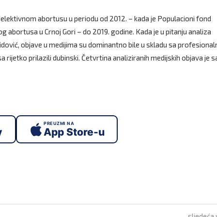
o selektivnom abortusu u periodu od 2012. – kada je Populacioni fond
g abortusa u Crnoj Gori – do 2019. godine. Kada je u pitanju analiza
dović, objave u medijima su dominantno bile u skladu sa profesionaln
rijetko prilazili dubinski. Četvrtina analiziranih medijskih objava je
PREUZMI NA
y
App Store-u
sljedeća 