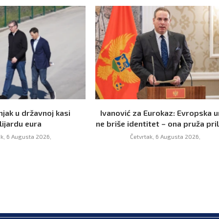
njak u državnoj kasi
Ivanović za Eurokaz: Evropska u
lijardu eura
ne briše identitet – ona pruža prili
ak, 6 Augusta 2026,
Četvrtak, 6 Augusta 2026,