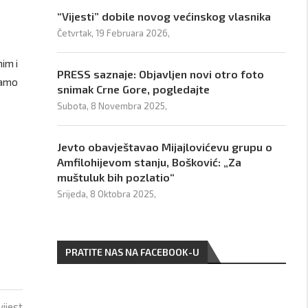
“Vijesti” dobile novog većinskog vlasnika
Četvrtak, 19 Februara 2026,
im i
PRESS saznaje: Objavljen novi otro foto
 samo
snimak Crne Gore, pogledajte
Subota, 8 Novembra 2025,
Jevto obavještavao Mijajlovićevu grupu o
Amfilohijevom stanju, Bošković: „Za
muštuluk bih pozlatio“
Srijeda, 8 Oktobra 2025,
PRATITE NAS NA FACEBOOK-U
vijest