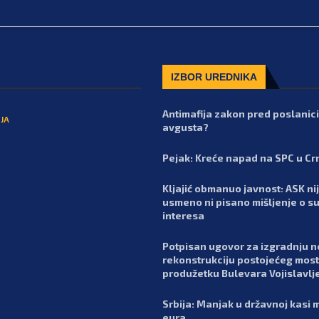
IZBOR UREDNIKA
Antimafija zakon pred poslanic
JA
avgusta?
Pejak: Kreće napad na SPC u Cr
Kljajić obmanuo javnost: ASK nij
usmeno ni pisano mišljenje o s
interesa
Potpisan ugovor za izgradnju n
rekonstrukciju postojećeg most
produžetku Bulevara Vojislavlj
Srbija: Manjak u državnoj kasi m
eura