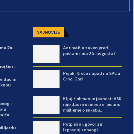
NAJNOVIJE
ima 24.
Antimafija zakon pred
poslanicima 24. avgusta?
noj Gori
Pejak: Kreće napad na SPC u
Crnoj Gori
e dao ni
ukobu
Kljajić obmanuo javnost: ASK
ovog i
nije dao ni usmeno ni pisano
a u
mišljenje o sukobu...
evića
Potpisan ugovor za
ilijardu
izgradnju novog i