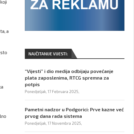
koji
ta, a
dsto
NAJČITANIJE VIJESTI:
“Vijesti” i dio medija odbijaju povećanje
plata zaposlenima, RTCG spremna za
potpis
ka
Ponedjeljak, 17 Februara 2025,
Pametni nadzor u Podgorici: Prve kazne već
prvog dana rada sistema
alno
Ponedjeljak, 17 Novembra 2025,