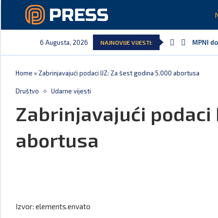
6 Augusta, 2026
MPNI do 
NAJNOVIJE VIJESTI:
U pretho
MCP odgo
Andrić: 
Spajić: 
Vučić č
Home
»
Zabrinjavajući podaci IJZ: Za šest godina 5.000 abortusa
Društvo
Udarne vijesti
Zabrinjavajući podaci 
abortusa
Izvor: elements.envato