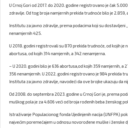
U Crnoj Gori od 2017. do 2020. godine registrovano je čak 5.000 
zdravlje. Od tog broja namjernih prekida trudnoće bilo je 2.859, 
Institutu za javno zdravlje, prema podacima koji su dostavljeni „D
nenamjernih 425.
U 2018. godini registrovali su 870 prekida trudnoće, od kojih je n
abortusa, od kojih 314 namjernih, a 342 nenamjerna.
– U 2020. godini bilo je 636 abortusa,od kojih 359 namjernih, a 
356 nenamjernih. U 2022. godini registrovano je 984 prekida tr
Instituta za javno zdravlje, navodeći da ove brojke ukazuju da n
Od 2008. do septembra 2023. godine u Crnoj Gori je, prema pod
muškog pola je za 4.606 veći od broja rođenih beba ženskog pol
Istraživanje Populacionog fonda Ujedinjenih nacija (UNFPA) poka
najvećim poremećajem u odnosu novorođene muške i ženske d