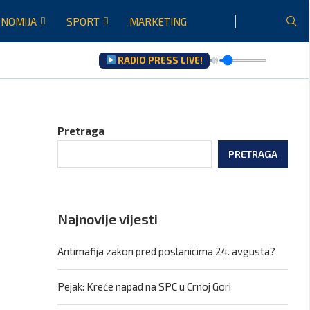
NOMIJA
SPORT
MARKETING
RADIO PRESS LIVE!
a
ju...
Pretraga
0
PRETRAGA
Najnovije vijesti
Antimafija zakon pred poslanicima 24. avgusta?
Pejak: Kreće napad na SPC u Crnoj Gori