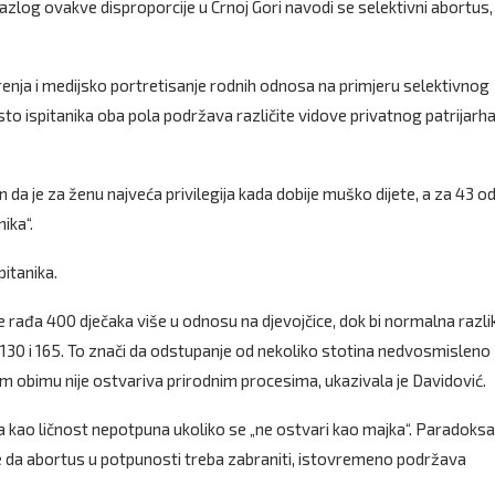
azlog ovakve disproporcije u Crnoj Gori navodi se selektivni abortus, 
renja i medijsko portretisanje rodnih odnosa na primjeru selektivnog
sto ispitanika oba pola podržava različite vidove privatnog patrijarha
en da je za ženu najveća privilegija kada dobije muško dijete, a za 43 o
ika“.
itanika.
 rađa 400 dječaka više u odnosu na djevojčice, dok bi normalna razli
30 i 165. To znači da odstupanje od nekoliko stotina nedvosmisleno
om obimu nije ostvariva prirodnim procesima, ukazivala je Davidović.
žena kao ličnost nepotpuna ukoliko se „ne ostvari kao majka“. Paradoks
eruje da abortus u potpunosti treba zabraniti, istovremeno podržava