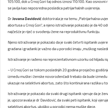
105:100, dok u Crnoj Gori taj odnos iznosi 110:100. Kao osnovni r
se javlja kao neposredna posledica patrijarhalnih uvjerenja.
Dr
Jovana Davidović
doktorirala je na temu „Patrijarhalna uvje
abortusa u Crnoj Gori“, a njeno istraživanje pokazalo je da 40 od
najčešće je riječ o svođenju žene na reproduktivnu funkciju.
Njeno istraživanje je pokazalo da je svaki četvrti ispitanik uvjer
građana i građanki je važno da u porodici imaju „muškog nasledn
Istraživanje je rađeno na reprezentativnom uzorku od hiljadu isp
– U Crnoj Gori se tokom poslednjih 20 godina prosječno godišnje
između muške i ženske novorođenčadi trebalo da bude između 1
ukazuje na selektivni abortus, zato što kontinuirana razlika u t
Istraživanje je pokazalo da svaki drugi ispitanik vjeruje da je 
je, upozoravala je dr Davidović, da svaki peti ispitanik, koji vj
selektivni abortus, ukoliko u porodici nema muške djece.