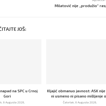
Milatović nije „produžio“ ra
ITAJTE JOŠ:
 napad na SPC u Crnoj
Kljajić obmanuo javnost: ASK nije
Gori
ni usmeno ni pisano mišljenje o.
ak, 6 Augusta 2026,
Četvrtak, 6 Augusta 2026,