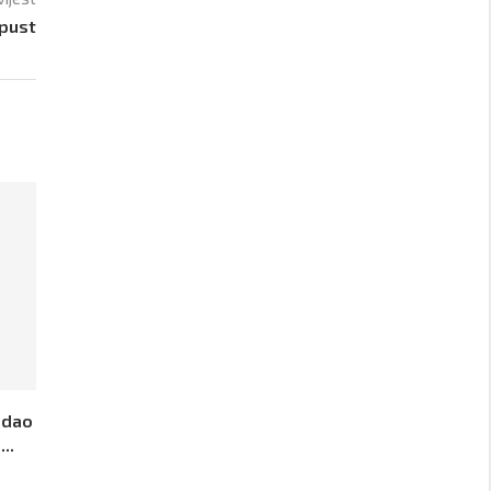
spust
 dao
..