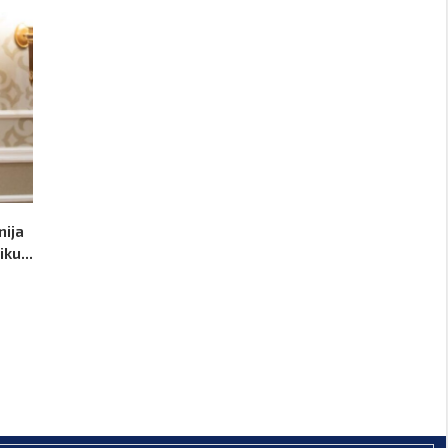
nija
ku...