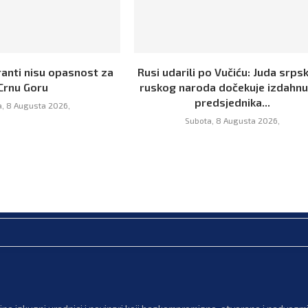
ranti nisu opasnost za
Rusi udarili po Vučiću: Juda srpsk
Crnu Goru
ruskog naroda dočekuje izdahn
predsjednika...
, 8 Augusta 2026,
Subota, 8 Augusta 2026,