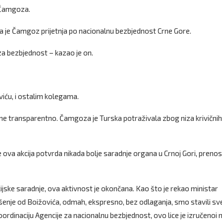
i Čamgoza.
a da je Čamgoz prijetnja po nacionalnu bezbjednost Crne Gore.
za bezbjednost – kazao je on.
viću, i ostalim kolegama.
ane transparentno. Čamgoza je Turska potraživala zbog niza krivičnih
e ova akcija potvrda nikada bolje saradnje organa u Crnoj Gori, prenos
jske saradnje, ova aktivnost je okončana. Kao što je rekao ministar
ešenje od Boižovića, odmah, ekspresno, bez odlaganja, smo stavili sv
ordinaciju Agencije za nacionalnu bezbjednost, ovo lice je izručenoi n