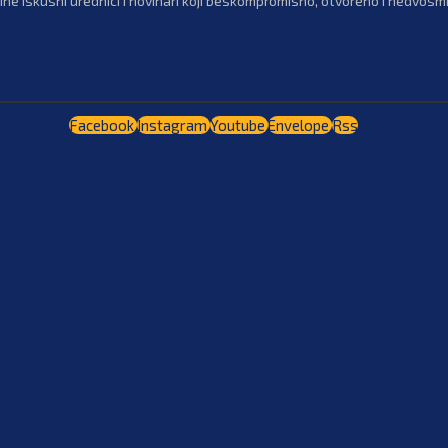
ne iskusni urednici i novinari koji beskompromisno, otvoreno i nedvosmis
Facebook
Instagram
Youtube
Envelope
Rss