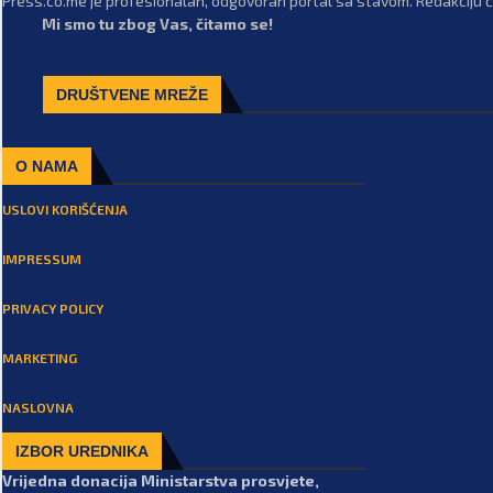
Press.co.me je profesionalan, odgovoran portal sa stavom. Redakciju či
Mi smo tu zbog Vas, čitamo se!
DRUŠTVENE MREŽE
O NAMA
USLOVI KORIŠĆENJA
IMPRESSUM
PRIVACY POLICY
MARKETING
NASLOVNA
IZBOR UREDNIKA
Vrijedna donacija Ministarstva prosvjete,