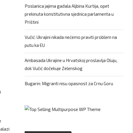
Poslanica jajima gađala Aljbina Kurtija, opet
prekinuta konstitutivna sjednica parlamenta u
Prištini
Vučić: Ukrajini nikada nećemo praviti problem na
putu ka EU
Ambasada Ukrajine u Hrvatskoj proslavlja Oluju,
dok Vučić dočekuje Zelenskog
Bugarin: Migranti nisu opasnost za Crnu Goru
i
e
alazi