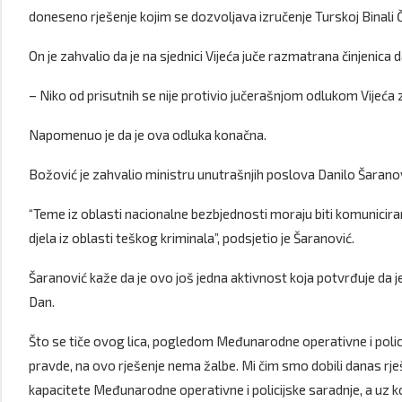
doneseno rješenje kojim se dozvoljava izručenje Turskoj Binal
On je zahvalio da je na sjednici Vijeća juče razmatrana činjenic
– Niko od prisutnih se nije protivio jučerašnjom odlukom Vijeća 
Napomenuo je da je ova odluka konačna.
Božović je zahvalio ministru unutrašnjih poslova Danilo Šarano
“Teme iz oblasti nacionalne bezbjednosti moraju biti komunicir
djela iz oblasti teškog kriminala”, podsjetio je Šaranović.
Šaranović kaže da je ovo još jedna aktivnost koja potvrđuje da j
Dan.
Što se tiče ovog lica, pogledom Međunarodne operativne i polici
pravde, na ovo rješenje nema žalbe. Mi čim smo dobili danas rj
kapacitete Međunarodne operativne i policijske saradnje, a uz ko