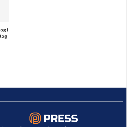
og i
ulog