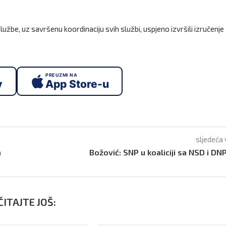
užbe, uz savršenu koordinaciju svih službi, uspjeno izvršili izručenje
PREUZMI NA
y
App Store-u
sljedeća 
m
Božović: SNP u koaliciji sa NSD i D
ITAJTE JOŠ: