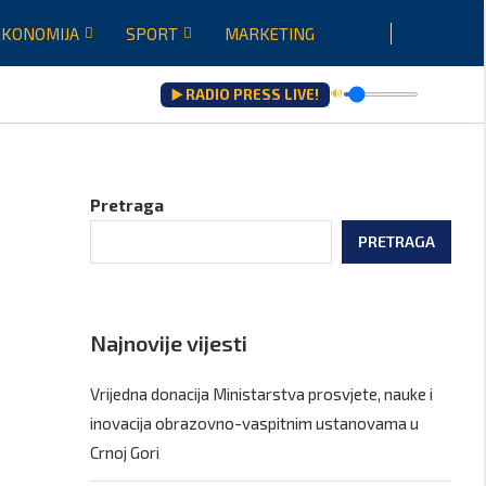
EKONOMIJA
SPORT
MARKETING
▶️ RADIO PRESS LIVE!
🔊
ju...
Pretraga
PRETRAGA
Najnovije vijesti
Vrijedna donacija Ministarstva prosvjete, nauke i
inovacija obrazovno-vaspitnim ustanovama u
Crnoj Gori