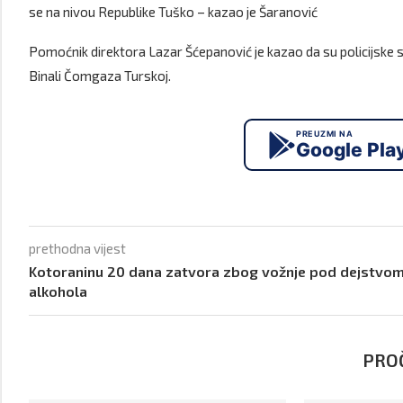
se na nivou Republike Tuško – kazao je Šaranović
Pomoćnik direktora Lazar Šćepanović je kazao da su policijske sl
Binali Čomgaza Turskoj.
PREUZMI NA
Google Pla
prethodna vijest
Kotoraninu 20 dana zatvora zbog vožnje pod dejstvo
alkohola
PROČ