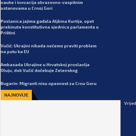
nauke i inovacija obrazovno-vaspitnim
ustanovama u Crnoj Gori
Poslanica jajima gađala Aljbina Kurtija, opet
prekinuta konstitutivna sjednica parlamenta u
Prištini
Vučić: Ukrajini nikada nećemo praviti problem
na putu ka EU
Ambasada Ukrajine u Hrvatskoj proslavlja
Oluju, dok Vučić dočekuje Zelenskog
Bugarin: Migranti nisu opasnost za Crnu Goru
NAJNOVIJE
Vrije