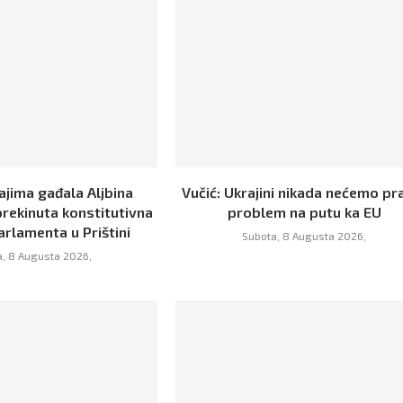
ajima gađala Aljbina
Vučić: Ukrajini nikada nećemo pra
prekinuta konstitutivna
problem na putu ka EU
arlamenta u Prištini
Subota, 8 Augusta 2026,
, 8 Augusta 2026,