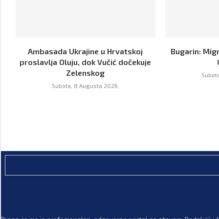
Ambasada Ukrajine u Hrvatskoj
Bugarin: Mig
proslavlja Oluju, dok Vučić dočekuje
Zelenskog
Subota
Subota, 8 Augusta 2026,