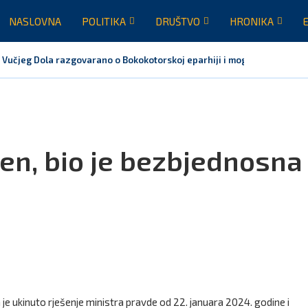
NASLOVNA
POLITIKA
DRUŠTVO
HRONIKA
 Vučjeg Dola razgovarano o Bokokotorskoj eparhiji i mogućem razrješen
en, bio je bezbjednosna
je ukinuto rješenje ministra pravde od 22. januara 2024. godine i