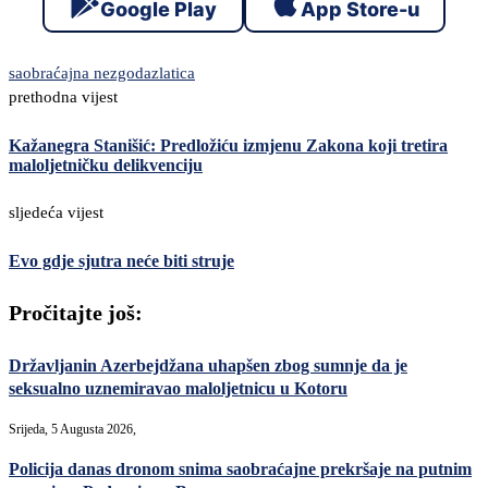
Google Play
App Store-u
saobraćajna nezgoda
zlatica
prethodna vijest
Kažanegra Stanišić: Predložiću izmjenu Zakona koji tretira
maloljetničku delikvenciju
sljedeća vijest
Evo gdje sjutra neće biti struje
Pročitajte još:
Državljanin Azerbejdžana uhapšen zbog sumnje da je
seksualno uznemiravao maloljetnicu u Kotoru
Srijeda, 5 Augusta 2026,
Policija danas dronom snima saobraćajne prekršaje na putnim