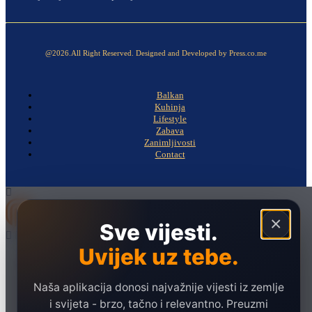
@2026.All Right Reserved. Designed and Developed by Press.co.me
Balkan
Kuhinja
Lifestyle
Zabava
Zanimljivosti
Contact
×
Sve vijesti.
Uvijek uz tebe.
Naslovna
Politika
Naša aplikacija donosi najvažnije vijesti iz zemlje
Društvo
i svijeta - brzo, tačno i relevantno. Preuzmi