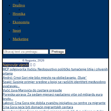
Društvo
Hronika
Ekonomija
Sport
Marketing
Pretraga
6 Augusta, 2026
Najnovije vijesti:
MCP odgovorila Vučiću: Nedopustivo političko tumačenje litija i crkvenih
pitanja
Andrić: Crnoj Gori nije bilo mjesto na obilježavanju „Oluje“
Spajić: Gusinje primjer sredine u kojoj se različiti identiteti međusobno
uvažavaju...
Vučić čuva Marovića do zastare presude
Poreska uprava: Za sedam mjeseci naplaćeno više od milijardu eura
bruto...
Laković: Crna Gora nije dobila zvaničnu inicijativu za centre za migrante
Crna Gora neće biti domaćin migrantskih centara