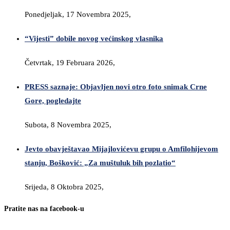
Ponedjeljak, 17 Novembra 2025,
“Vijesti” dobile novog većinskog vlasnika
Četvrtak, 19 Februara 2026,
PRESS saznaje: Objavljen novi otro foto snimak Crne
Gore, pogledajte
Subota, 8 Novembra 2025,
Jevto obavještavao Mijajlovićevu grupu o Amfilohijevom
stanju, Bošković: „Za muštuluk bih pozlatio“
Srijeda, 8 Oktobra 2025,
Pratite nas na facebook-u