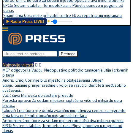
Aerodromi Crne Gore za sedam mjeseci opslužili dva miliona putnika
EPCG: Sistem stabilan, Termoelektrana Pljevlja ponovo u pogonu od
danas
Spajić: Crna Gora neće prihvatiti centre EU za repatrijaciju migranata
▶️ Radio Press LIVE!
🔊
Pretraga
Najnovije vijesti:
MCP odgovorila Vučiću: Nedopustivo političko tumačenje litija i crkvenih
pitanja
Andrić: Crnoj Gori nije bilo mjesto na obilježavanju „Oluje“
Spajić: Gusinje primjer sredine u kojoj se različiti identiteti međusobno
uvažavaju...
Vučić čuva Marovića do zastare presude
Poreska uprava: Za sedam mjeseci naplaćeno više od milijardu eura
bruto...
Laković: Crna Gora nije dobila zvaničnu inicijativu za centre za migrante
Crna Gora neće biti domaćin migrantskih centara
Aerodromi Crne Gore za sedam mjeseci opslužili dva miliona putnika
EPCG: Sistem stabilan, Termoelektrana Pljevlja ponovo u pogonu od
danas