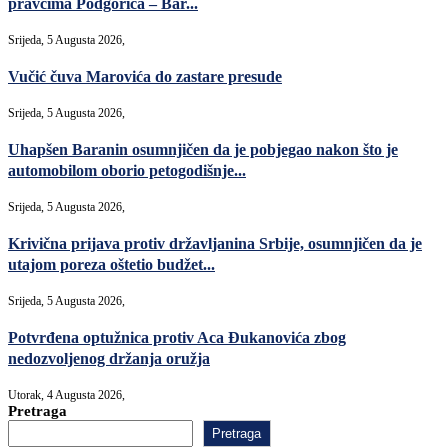
pravcima Podgorica – Bar...
Srijeda, 5 Augusta 2026,
Vučić čuva Marovića do zastare presude
Srijeda, 5 Augusta 2026,
Uhapšen Baranin osumnjičen da je pobjegao nakon što je
automobilom oborio petogodišnje...
Srijeda, 5 Augusta 2026,
Krivična prijava protiv državljanina Srbije, osumnjičen da je
utajom poreza oštetio budžet...
Srijeda, 5 Augusta 2026,
Potvrđena optužnica protiv Aca Đukanovića zbog
nedozvoljenog držanja oružja
Utorak, 4 Augusta 2026,
Pretraga
Pretraga