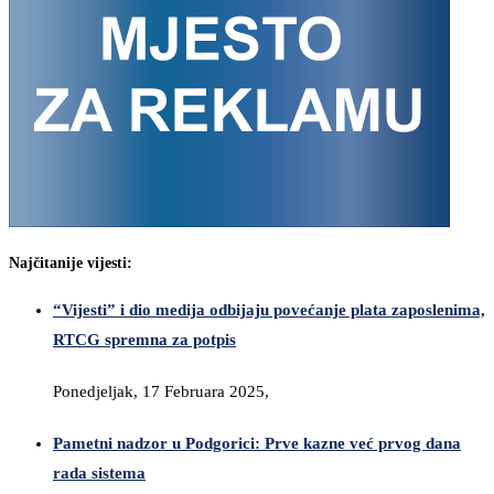
Najčitanije vijesti:
“Vijesti” i dio medija odbijaju povećanje plata zaposlenima,
RTCG spremna za potpis
Ponedjeljak, 17 Februara 2025,
Pametni nadzor u Podgorici: Prve kazne već prvog dana
rada sistema