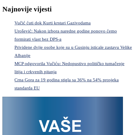
Najnovije vijesti
Vučić ćuti dok Kurti krstari Gazivodama
Urošević: Nakon izbora naredne godine ponovo ćemo
formirati vlast bez DPS-a
Prividene dvije osobe koje su u Gusinju isticale zastavu Velike
Albanije
MCP odgovorila Vučiću: Nedopustivo političko tumačenje
litija i crkvenih pitanja
Crna Gora za 19 godina stigla sa 36% na 54% prosjeka
standarda EU