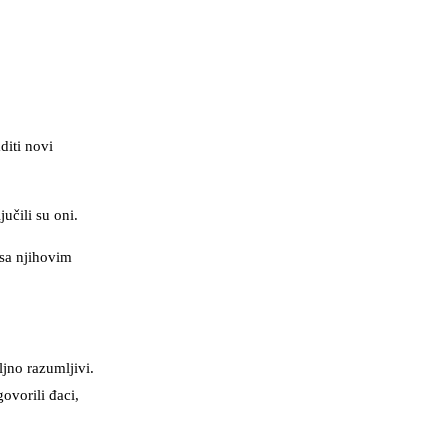
diti novi
učili su oni.
 sa njihovim
ljno razumljivi.
ovorili đaci,