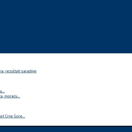
a, rezultati saradnje
...
a, moraću...
t Crne Gore...