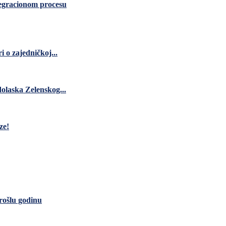
tegracionom procesu
 o zajedničkoj...
dolaska Zelenskog...
ze!
rošlu godinu