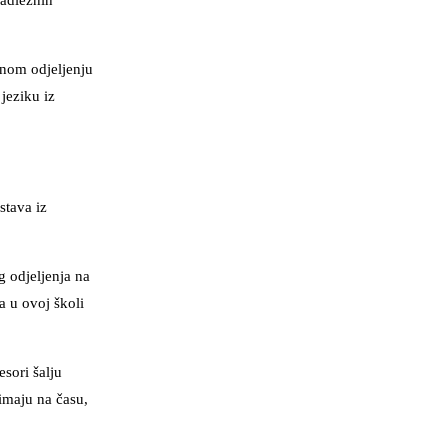
nadležnih
čnom odjeljenju
jeziku iz
stava iz
 odjeljenja na
a u ovoj školi
sori šalju
 imaju na času,