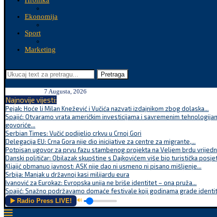
Hronika
Ekonomija
Sport
Marketing
Pretraga
7 Augusta, 2026
Najnovije vijesti:
Pejak: Hoće li Milan Knežević i Vučića nazvati izdajnikom zbog dolaska...
Spajić: Otvaramo vrata američkim investicijama i savremenim tehnologijam
govoriće...
Serbian Times: Vučić podijelio crkvu u Crnoj Gori
Delegacija EU: Crna Gora nije dio inicijative za centre za migrante,...
Potpisan ugovor za prvu fazu stambenog projekta na Veljem brdu vrijednu
Danski političar: Obilazak skupštine s Dajkovićem više bio turistička posjet
Kljajić obmanuo javnost: ASK nije dao ni usmeno ni pisano mišljenje...
Srbija: Manjak u državnoj kasi milijardu eura
Ivanović za Eurokaz: Evropska unija ne briše identitet – ona pruža...
Spajić: Snažno podržavamo domaće festivale koji godinama grade identite
▶️ Radio Press LIVE!
🔊