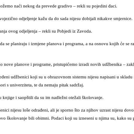
možemo naći nekog da prevede gradivo – rekli su pojedini đaci.
ojezično odjeljenje kažu da do sada nijesu dobijali nikakve smjernice.
anja ovog odjeljenja – rekli su Pobjedi iz Zavoda.
 se planiraju i izmjene planova i programa, a na osnovu kojih će se ra
 nove planove i programe, pristupićemo izradi novih udžbenika – zaklj
određeni udžbenici koji su u obrazovnom sistemu nijesu napisani u skladu
ri s univerziteta, te da nemaju pitak sadržaj.
knjige i saopštili da su im nadležni otežali školovanje.
ici nijesu loše odrađeni, ali je sporno što za njihov uzrast nijesu dovo
ovo školovanje bili obimni. Podaci koji su izneseni u njima su, kako su g