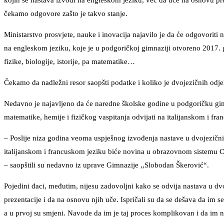
kojih se nastava izvodi na engleskom jeziku, već da uče na osnovu pre
čekamo odgovore zašto je takvo stanje.
Ministarstvo prosvjete, nauke i inovacija najavilo je da će odgovoriti
na engleskom jeziku, koje je u podgoričkoj gimnaziji otvoreno 2017. g
fizike, biologije, istorije, pa matematike…
Čekamo da nadležni resor saopšti podatke i koliko je dvojezičnih odje
Nedavno je najavljeno da će naredne školske godine u podgoričku gimn
matematike, hemije i fizičkog vaspitanja odvijati na italijanskom i fr
– Poslije niza godina veoma uspješnog izvođenja nastave u dvojezičn
italijanskom i francuskom jeziku biće novina u obrazovnom sistemu Cr
– saopštili su nedavno iz uprave Gimnazije ,,Slobodan Škerović“.
Pojedini đaci, međutim, nijesu zadovoljni kako se odvija nastava u dv
prezentacije i da na osnovu njih uče. Ispričali su da se dešava da im 
a u prvoj su smjeni. Navode da im je taj proces komplikovan i da im 