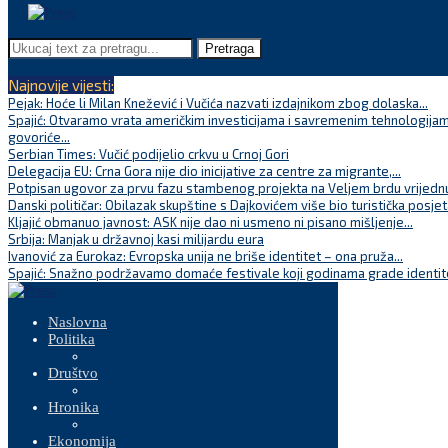
Pretraga
Najnovije vijesti:
Pejak: Hoće li Milan Knežević i Vučića nazvati izdajnikom zbog dolaska...
Spajić: Otvaramo vrata američkim investicijama i savremenim tehnologijam
govoriće...
Serbian Times: Vučić podijelio crkvu u Crnoj Gori
Delegacija EU: Crna Gora nije dio inicijative za centre za migrante,...
Potpisan ugovor za prvu fazu stambenog projekta na Veljem brdu vrijednu
Danski političar: Obilazak skupštine s Dajkovićem više bio turistička posjet
Kljajić obmanuo javnost: ASK nije dao ni usmeno ni pisano mišljenje...
Srbija: Manjak u državnoj kasi milijardu eura
Ivanović za Eurokaz: Evropska unija ne briše identitet – ona pruža...
Spajić: Snažno podržavamo domaće festivale koji godinama grade identite
Naslovna
Politika
Društvo
Hronika
Ekonomija