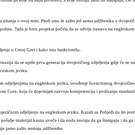
zentacija koje im šalju profesori, a koje moraju sami da štampaju. Od 
 na pitanja o ovoj temi. Pitali smo ih zašto još nema udžbenika u dvojezi
odine. Tada je kroz projekat počela da se odvija nastava na engleskom 
ljenja u Crnoj Gori i kako ona funkcionišu.
aziju da se upiše prva generacija dvojezičnog odjeljenja gdje će se na
ancuskom jeziku.
im odjeljenjima na engleskom jeziku, uvođenje licenciranog dvojezičnog
ne Gore, koja će doprinijeti razvoju kompetencija i podizanju standard
ojezičnom odjeljenju na engleskom jeziku. Kazali su Pobjedi da im profe
se pošalje materijal kasno uveče i da onda moraju da ga štampaju i da ga
nije jasno zašto nemaju udžbenike.