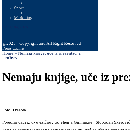
Sport
Marketing
7 Augusta, 2026
@2025 - Copyright and All Right Reserved
Press.co.me
Home
»
Nemaju knjige, uče iz prezentacija
Društvo
Nemaju knjige, uče iz pre
Foto: Freepik
Pojedini đaci iz dvojezičnog odjeljenja Gimnazije ,,Slobodan Škerovi