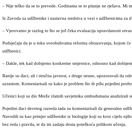
– Nije teško da se to prevede. Godinama se to pitanje ne rješava. Mi 
Iz Zavoda za udžbenike i nastavna sredstva u vezi s udžbenicima za dv
– Vjerovatno je razlog to što se još čeka evaluacija opravdanosti otvar
Podsjećaju da je u toku sveobuhvatna reforma obrazovanja, kojom će da
udžbenici.
– Dakle, tek kad dobijemo konkretne smjernice, odnosno kad dobijemo
Ranije su đaci, ali i stručna javnost, s druge strane, upozoravali da 
uzrastom. Komentarisali su kako je problem što ih pišu pojedini profeso
Učenici koji su dio Mreže zlatnih savjetnika ombudsmana analizirali su 
Pojedini đaci devetog razreda tada su komentarisali da generalno udžben
Navodili su kao primjer udžbenike iz biologije koji su kroz cijelo njih
bez reda i pravila, te da im zadaju dosta poteškoća prilikom učenja.