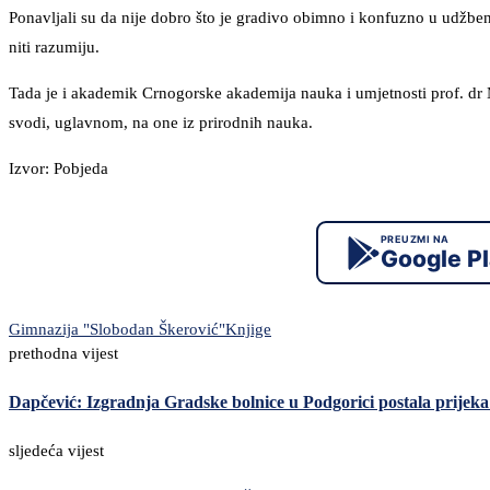
Ponavljali su da nije dobro što je gradivo obimno i konfuzno u udžbe
niti razumiju.
Tada je i akademik Crnogorske akademija nauka i umjetnosti prof. d
svodi, uglavnom, na one iz prirodnih nauka.
Izvor: Pobjeda
PREUZMI NA
Google P
Gimnazija "Slobodan Škerović"
Knjige
prethodna vijest
Dapčević: Izgradnja Gradske bolnice u Podgorici postala prijek
sljedeća vijest