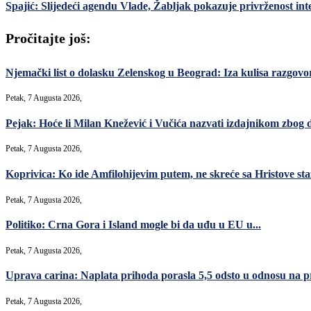
Spajić: Slijedeći agendu Vlade, Žabljak pokazuje privrženost in
Pročitajte još:
Njemački list o dolasku Zelenskog u Beograd: Iza kulisa razgovori
Petak, 7 Augusta 2026,
Pejak: Hoće li Milan Knežević i Vučića nazvati izdajnikom zbog 
Petak, 7 Augusta 2026,
Koprivica: Ko ide Amfilohijevim putem, ne skreće sa Hristove sta
Petak, 7 Augusta 2026,
Politiko: Crna Gora i Island mogle bi da uđu u EU u...
Petak, 7 Augusta 2026,
Uprava carina: Naplata prihoda porasla 5,5 odsto u odnosu na p
Petak, 7 Augusta 2026,