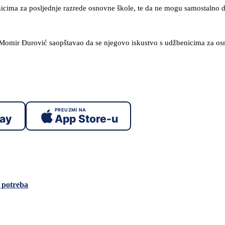
nicima za posljednje razrede osnovne škole, te da ne mogu samostalno d
r Momir Đurović saopštavao da se njegovo iskustvo s udžbenicima za o
PREUZMI NA
lay
App Store-u
a potreba