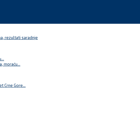
a, rezultati saradnje
...
a, moraću...
t Crne Gore...