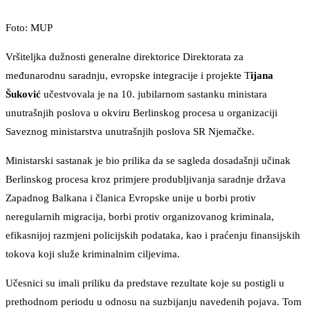
Foto: MUP
Vršiteljka dužnosti generalne direktorice Direktorata za
međunarodnu saradnju, evropske integracije i projekte T
ijana
Šuković
učestvovala je na 10. jubilarnom sastanku ministara
unutrašnjih poslova u okviru Berlinskog procesa u organizaciji
Saveznog ministarstva unutrašnjih poslova SR Njemačke.
Ministarski sastanak je bio prilika da se sagleda dosadašnji učinak
Berlinskog procesa kroz primjere produbljivanja saradnje država
Zapadnog Balkana i članica Evropske unije u borbi protiv
neregularnih migracija, borbi protiv organizovanog kriminala,
efikasnijoj razmjeni policijskih podataka, kao i praćenju finansijskih
tokova koji služe kriminalnim ciljevima.
Učesnici su imali priliku da predstave rezultate koje su postigli u
prethodnom periodu u odnosu na suzbijanju navedenih pojava. Tom