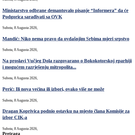
Ministarstvo odbrane demantovalo pisanje “Informera” da će
Podgorica sarađivati sa OVK
Subota, 8 Augusta 2026,
Mandić: Niko nema pravo da ovdašnjim Srbima mjeri srpstvo
Subota, 8 Augusta 2026,
Na proslavi Vučjeg Dola razgovarano o Bokokotorskoj eparhiji
i mogućem razrješenju mitropolita...
Subota, 8 Augusta 2026,
Perić: Ili nova većina ili izbori, ovako više ne može
Subota, 8 Augusta 2026,
Dragan Koprivica podnio ostavku na mjesto člana Komisije za
izbor CIK-a
Subota, 8 Augusta 2026,
Pretraga