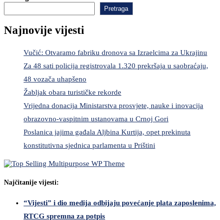
Pretraga
Najnovije vijesti
Vučić: Otvaramo fabriku dronova sa Izraelcima za Ukrajinu
Za 48 sati policija registrovala 1.320 prekršaja u saobraćaju,
48 vozača uhapšeno
Žabljak obara turističke rekorde
Vrijedna donacija Ministarstva prosvjete, nauke i inovacija
obrazovno-vaspitnim ustanovama u Crnoj Gori
Poslanica jajima gađala Aljbina Kurtija, opet prekinuta
konstitutivna sjednica parlamenta u Prištini
Najčitanije vijesti:
“Vijesti” i dio medija odbijaju povećanje plata zaposlenima,
RTCG spremna za potpis