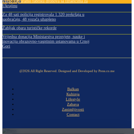
Najnovije
Vučić: Otvaramo fabriku dronova sa Izraelcima za
Ukrajinu
Za 48 sati policija registrovala 1.320 prekršaja u
saobraćaju, 48 vozača uhapšeno
Žabljak obara turističke rekorde
Vrijedna donacija Ministarstva prosvjete, nauke i
inovacija obrazovno-vaspitnim ustanovama u Crnoj
Gori
@2026.All Right Reserved. Designed and Developed by Press.co.me
Balkan
Kuhinja
Lifestyle
Zabava
Zanimljivosti
Contact