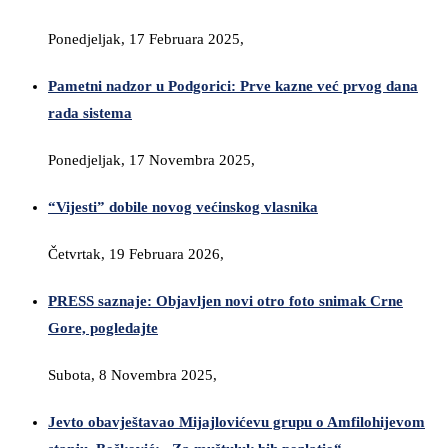
Ponedjeljak, 17 Februara 2025,
Pametni nadzor u Podgorici: Prve kazne već prvog dana
rada sistema
Ponedjeljak, 17 Novembra 2025,
“Vijesti” dobile novog većinskog vlasnika
Četvrtak, 19 Februara 2026,
PRESS saznaje: Objavljen novi otro foto snimak Crne
Gore, pogledajte
Subota, 8 Novembra 2025,
Jevto obavještavao Mijajlovićevu grupu o Amfilohijevom