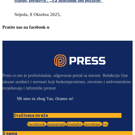
stanju, Bošković: „Za muštuluk bih pozlatio“
Srijeda, 8 Oktobra 2025,
Pratite nas na facebook-u
Press.co.me je profesionalan, odgovoran portal sa stavom. Redakciju čine
iskusni urednici i novinari koji beskompromisno, otvoreno i nedvosmisleno
izvještavaju i informišu javnost.
Mi smo tu zbog Vas, čitamo se!
Društvene mreže
Facebook
Instagram
Youtube
Envelope
Rss
O nama