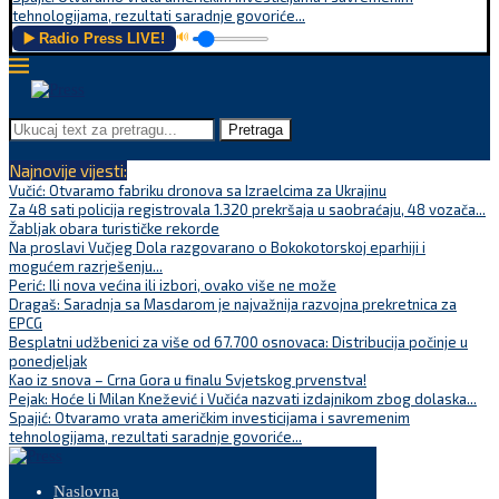
tehnologijama, rezultati saradnje govoriće...
▶️ Radio Press LIVE!
🔊
Pretraga
Najnovije vijesti:
Vučić: Otvaramo fabriku dronova sa Izraelcima za Ukrajinu
Za 48 sati policija registrovala 1.320 prekršaja u saobraćaju, 48 vozača...
Žabljak obara turističke rekorde
Na proslavi Vučjeg Dola razgovarano o Bokokotorskoj eparhiji i
mogućem razrješenju...
Perić: Ili nova većina ili izbori, ovako više ne može
Dragaš: Saradnja sa Masdarom je najvažnija razvojna prekretnica za
EPCG
Besplatni udžbenici za više od 67.700 osnovaca: Distribucija počinje u
ponedjeljak
Kao iz snova – Crna Gora u finalu Svjetskog prvenstva!
Pejak: Hoće li Milan Knežević i Vučića nazvati izdajnikom zbog dolaska...
Spajić: Otvaramo vrata američkim investicijama i savremenim
tehnologijama, rezultati saradnje govoriće...
Naslovna