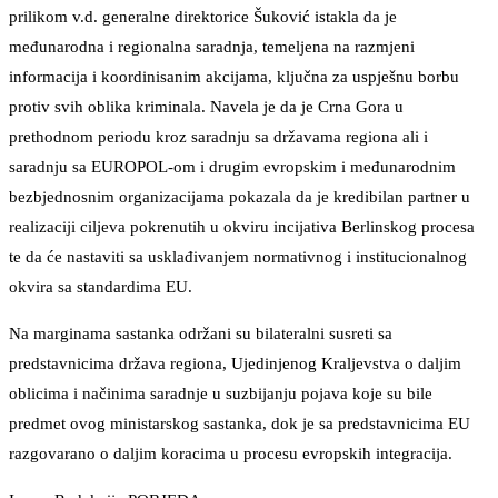
prilikom v.d. generalne direktorice Šuković istakla da je
međunarodna i regionalna saradnja, temeljena na razmjeni
informacija i koordinisanim akcijama, ključna za uspješnu borbu
protiv svih oblika kriminala. Navela je da je Crna Gora u
prethodnom periodu kroz saradnju sa državama regiona ali i
saradnju sa EUROPOL-om i drugim evropskim i međunarodnim
bezbjednosnim organizacijama pokazala da je kredibilan partner u
realizaciji ciljeva pokrenutih u okviru incijativa Berlinskog procesa
te da će nastaviti sa usklađivanjem normativnog i institucionalnog
okvira sa standardima EU.
Na marginama sastanka održani su bilateralni susreti sa
predstavnicima država regiona, Ujedinjenog Kraljevstva o daljim
oblicima i načinima saradnje u suzbijanju pojava koje su bile
predmet ovog ministarskog sastanka, dok je sa predstavnicima EU
razgovarano o daljim koracima u procesu evropskih integracija.