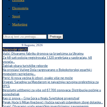
Hronika
Ekonomija
Sport
Marketing
Pretraga
9 Augusta, 2026
Najnovije vijesti:
Vučić: Otvaramo fabriku dronova sa Izraelcima za Ukrajinu
Za 48 sati policija registrovala 1.320 prekršaja u saobraćaju, 48
vozača...
Žabljak obara turističke rekorde
Na proslavi Vučjeg Dola razgovarano o Bokokotorskoj eparhiji i
mogućem razrješenju...
Perić: Ili nova većina ili izbori, ovako više ne može
Dragaš: Saradnja sa Masdarom je najvažnija razvojna prekretnica za
EPCG
Besplatni udžbenici za više od 67.700 osnovaca: Distribucija počinje u
ponedjeljak
Kao iz snova – Crna Gora u finalu Svjetskog prvenstva!
Pejak: Hoće li Milan Knežević i Vučića nazvati izdajnikom zbog dolaska...
Spajić: Otvaramo vrata američkim investicijama i savremenim