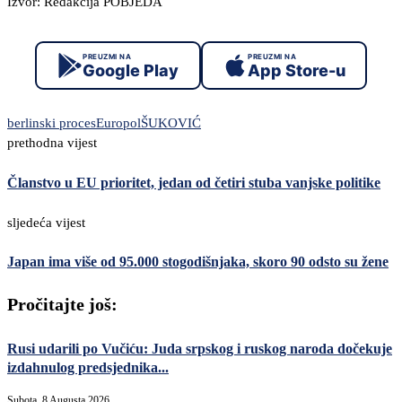
Izvor: Redakcija POBJEDA
PREUZMI NA
PREUZMI NA
Google Play
App Store-u
berlinski proces
Europol
ŠUKOVIĆ
prethodna vijest
Članstvo u EU prioritet, jedan od četiri stuba vanjske politike
sljedeća vijest
Japan ima više od 95.000 stogodišnjaka, skoro 90 odsto su žene
Pročitajte još:
Rusi udarili po Vučiću: Juda srpskog i ruskog naroda dočekuje
izdahnulog predsjednika...
Subota, 8 Augusta 2026,