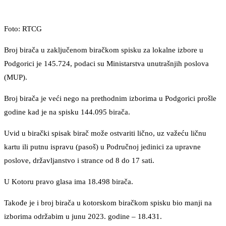
Foto: RTCG
Broj birača u zaključenom biračkom spisku za lokalne izbore u
Podgorici je 145.724, podaci su Ministarstva unutrašnjih poslova
(MUP).
Broj birača je veći nego na prethodnim izborima u Podgorici prošle
godine kad je na spisku 144.095 birača.
Uvid u birački spisak birač može ostvariti lično, uz važeću ličnu
kartu ili putnu ispravu (pasoš) u Područnoj jedinici za upravne
poslove, državljanstvo i strance od 8 do 17 sati.
U Kotoru pravo glasa ima 18.498 birača.
Takođe je i broj birača u kotorskom biračkom spisku bio manji na
izborima održabim u junu 2023. godine – 18.431.