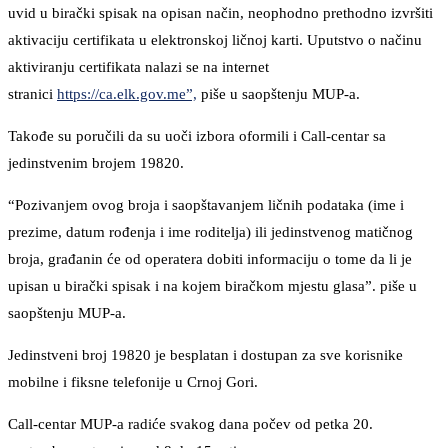
uvid u birački spisak na opisan način, neophodno prethodno izvršiti
aktivaciju certifikata u elektronskoj ličnoj karti. Uputstvo o načinu
aktiviranju certifikata nalazi se na internet
stranici
https://ca.elk.gov.me”,
piše u saopštenju MUP-a.
Takođe su poručili da su uoči izbora oformili i Call-centar sa
jedinstvenim brojem 19820.
“Pozivanjem ovog broja i saopštavanjem ličnih podataka (ime i
prezime, datum rođenja i ime roditelja) ili jedinstvenog matičnog
broja, građanin će od operatera dobiti informaciju o tome da li je
upisan u birački spisak i na kojem biračkom mjestu glasa”. piše u
saopštenju MUP-a.
Jedinstveni broj 19820 je besplatan i dostupan za sve korisnike
mobilne i fiksne telefonije u Crnoj Gori.
Call-centar MUP-a radiće svakog dana počev od petka 20.