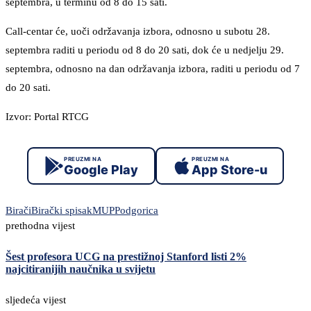
septembra, u terminu od 8 do 15 sati.
Call-centar će, uoči održavanja izbora, odnosno u subotu 28.
septembra raditi u periodu od 8 do 20 sati, dok će u nedjelju 29.
septembra, odnosno na dan održavanja izbora, raditi u periodu od 7
do 20 sati.
Izvor: Portal RTCG
PREUZMI NA
PREUZMI NA
Google Play
App Store-u
Birači
Birački spisak
MUP
Podgorica
prethodna vijest
Šest profesora UCG na prestižnoj Stanford listi 2%
najcitiranijih naučnika u svijetu
sljedeća vijest