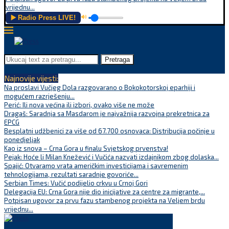
vrijednu...
▶️ Radio Press LIVE!
🔊
Pretraga
Najnovije vijesti:
Na proslavi Vučjeg Dola razgovarano o Bokokotorskoj eparhiji i
mogućem razrješenju...
Perić: Ili nova većina ili izbori, ovako više ne može
Dragaš: Saradnja sa Masdarom je najvažnija razvojna prekretnica za
EPCG
Besplatni udžbenici za više od 67.700 osnovaca: Distribucija počinje u
ponedjeljak
Kao iz snova – Crna Gora u finalu Svjetskog prvenstva!
Pejak: Hoće li Milan Knežević i Vučića nazvati izdajnikom zbog dolaska...
Spajić: Otvaramo vrata američkim investicijama i savremenim
tehnologijama, rezultati saradnje govoriće...
Serbian Times: Vučić podijelio crkvu u Crnoj Gori
Delegacija EU: Crna Gora nije dio inicijative za centre za migrante,...
Potpisan ugovor za prvu fazu stambenog projekta na Veljem brdu
vrijednu...