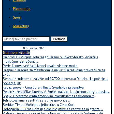
Hronika
Ekonomija
Sport
Marketing
Pretraga
8 Augusta, 2026
Najnovije vijesti:
Na proslavi Vučjeg Dola razgovarano o Bokokotorskoj eparhiji i
mogućem razrješenju...
Perić: Ili nova većina ili izbori, ovako više ne može
Dragaš: Saradnja sa Masdarom je najvažnija razvojna prekretnica za
EPCG
Besplatni udžbenici za više od 67.700 osnovaca: Distribucija počinje u
ponedjeljak
Kao iz snova – Crna Gora u finalu Svjetskog prvenstva!
Pejak: Hoće li Milan Knežević i Vučića nazvati izdajnikom zbog dolaska...
Spajić: Otvaramo vrata američkim investicijama i savremenim
tehnologijama, rezultati saradnje govoriće...
Serbian Times: Vučić podijelio crkvu u Crnoj Gori
Delegacija EU: Crna Gora nije dio inicijative za centre za migrante,...
Potpisan ugovor za prvu fazu stambenog projekta na Veljem brdu