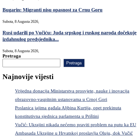
Bugarin: Migranti nisu opasnost za Crnu Goru
Subota, 8 Augusta 2026,
Rusi udarili po Vučiću: Juda srpskog i ruskog naroda dočekuje
izdahnulog predsjednika...
Subota, 8 Augusta 2026,
Pretraga
Pretraga
Najnovije vijesti
Vrijedna donacija Ministarstva prosvjete, nauke i inovacija
obrazovno-vaspitnim ustanovama u Crnoj Gori
Poslanica jajima gađala Aljbina Kurtija, opet prekinuta
konstitutivna sjednica parlamenta u Prištini
Vučić: Ukrajini nikada nećemo praviti problem na putu ka EU
Ambasada Ukrajine u Hrvatskoj proslavlja Oluju, dok Vučić