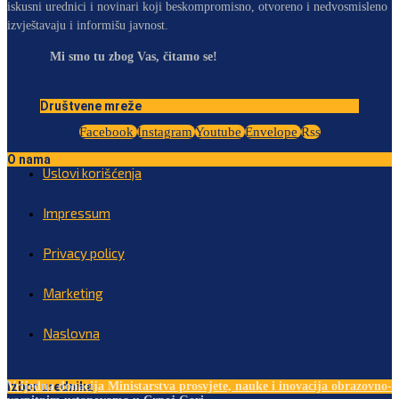
iskusni urednici i novinari koji beskompromisno, otvoreno i nedvosmisleno
izvještavaju i informišu javnost.
Mi smo tu zbog Vas, čitamo se!
Društvene mreže
Facebook
Instagram
Youtube
Envelope
Rss
O nama
Uslovi korišćenja
Impressum
Privacy policy
Marketing
Naslovna
Izbor urednika
Vrijedna donacija Ministarstva prosvjete, nauke i inovacija obrazovno-