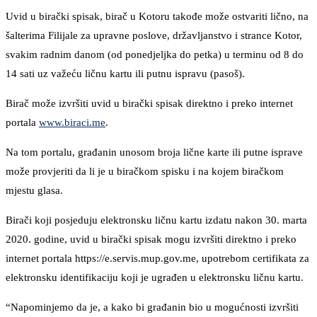
Uvid u birački spisak, birač u Kotoru takođe može ostvariti lično, na
šalterima Filijale za upravne poslove, državljanstvo i strance Kotor,
svakim radnim danom (od ponedjeljka do petka) u terminu od 8 do
14 sati uz važeću ličnu kartu ili putnu ispravu (pasoš).
Birač može izvršiti uvid u birački spisak direktno i preko internet
portala
www.biraci.me
.
Na tom portalu, građanin unosom broja lične karte ili putne isprave
može provjeriti da li je u biračkom spisku i na kojem biračkom
mjestu glasa.
Birači koji posjeduju elektronsku ličnu kartu izdatu nakon 30. marta
2020. godine, uvid u birački spisak mogu izvršiti direktno i preko
internet portala https://e.servis.mup.gov.me, upotrebom certifikata za
elektronsku identifikaciju koji je ugrađen u elektronsku ličnu kartu.
“Napominjemo da je, a kako bi građanin bio u mogućnosti izvršiti