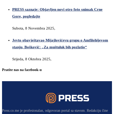
PRESS saznaje: Objavljen novi otro foto snimak Crne
Gore, pogledajte
Subota, 8 Novembra 2025,
Jevto obavještavao Mijajlovićevu grupu o Amfilohijevom
stanju, Bošković: „Za muštuluk bih pozlatio“
Srijeda, 8 Oktobra 2025,
Pratite nas na facebook-u
Press.co.me je profesionalan, odgovoran portal sa stavom. Redakciju čine