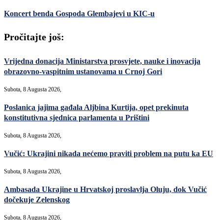
Koncert benda Gospoda Glembajevi u KIC-u
Pročitajte još:
Vrijedna donacija Ministarstva prosvjete, nauke i inovacija
obrazovno-vaspitnim ustanovama u Crnoj Gori
Subota, 8 Augusta 2026,
Poslanica jajima gađala Aljbina Kurtija, opet prekinuta
konstitutivna sjednica parlamenta u Prištini
Subota, 8 Augusta 2026,
Vučić: Ukrajini nikada nećemo praviti problem na putu ka EU
Subota, 8 Augusta 2026,
Ambasada Ukrajine u Hrvatskoj proslavlja Oluju, dok Vučić
dočekuje Zelenskog
Subota, 8 Augusta 2026,