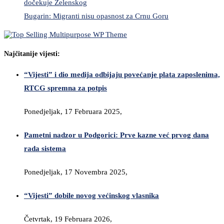
dočekuje Zelenskog
Bugarin: Migranti nisu opasnost za Crnu Goru
Najčitanije vijesti:
“Vijesti” i dio medija odbijaju povećanje plata zaposlenima,
RTCG spremna za potpis
Ponedjeljak, 17 Februara 2025,
Pametni nadzor u Podgorici: Prve kazne već prvog dana
rada sistema
Ponedjeljak, 17 Novembra 2025,
“Vijesti” dobile novog većinskog vlasnika
Četvrtak, 19 Februara 2026,