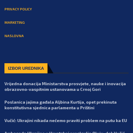
PRIVACY POLICY
MARKETING
NASLOVNA
IZBOR UREDNIKA
Vrijedna donacija Ministarstva prosvjete, nauke i inovacija
obrazovno-vaspitnim ustanovama u Crnoj Gori
Poslanica jajima gađala Aljbina Kurtija, opet prekinuta
konstitutivna sjednica parlamenta u Prištini
Vučić: Ukrajini nikada nećemo praviti problem na putu ka EU