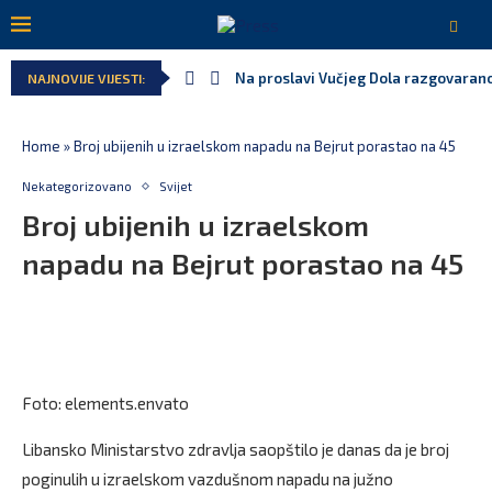
Na proslavi Vučjeg Dola razgovarano
NAJNOVIJE VIJESTI:
Home
»
Broj ubijenih u izraelskom napadu na Bejrut porastao na 45
Nekategorizovano
Svijet
Broj ubijenih u izraelskom
napadu na Bejrut porastao na 45
Foto: elements.envato
Libansko Ministarstvo zdravlja saopštilo je danas da je broj
poginulih u izraelskom vazdušnom napadu na južno