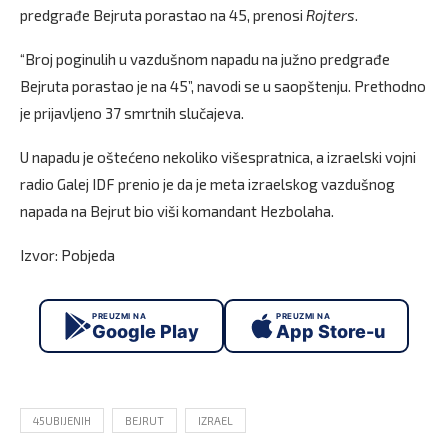
predgrađe Bejruta porastao na 45, prenosi
Rojters
.
“Broj poginulih u vazdušnom napadu na južno predgrađe
Bejruta porastao je na 45”, navodi se u saopštenju. Prethodno
je prijavljeno 37 smrtnih slučajeva.
U napadu je oštećeno nekoliko višespratnica, a izraelski vojni
radio Galej IDF prenio je da je meta izraelskog vazdušnog
napada na Bejrut bio viši komandant Hezbolaha.
Izvor: Pobjeda
PREUZMI NA
PREUZMI NA
Google Play
App Store-u
45UBIJENIH
BEJRUT
IZRAEL