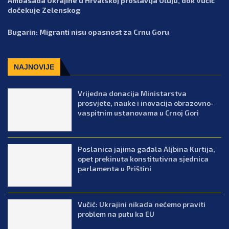
Ambasada Ukrajine u Hrvatskoj proslavlja Oluju, dok Vučić
dočekuje Zelenskog
Bugarin: Migranti nisu opasnost za Crnu Goru
NAJNOVIJE
Vrijedna donacija Ministarstva
prosvjete, nauke i inovacija obrazovno-
vaspitnim ustanovama u Crnoj Gori
Poslanica jajima gađala Aljbina Kurtija,
opet prekinuta konstitutivna sjednica
parlamenta u Prištini
Vučić: Ukrajini nikada nećemo praviti
problem na putu ka EU