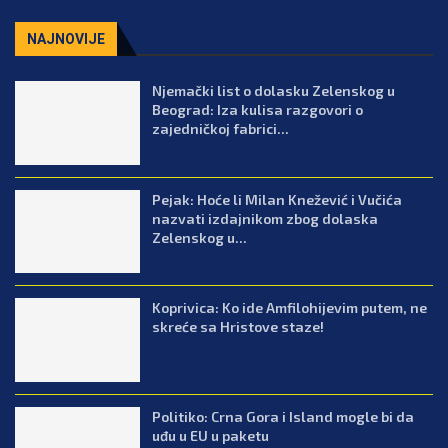
NAJNOVIJE
Njemački list o dolasku Zelenskog u
Beograd: Iza kulisa razgovori o
zajedničkoj fabrici...
Pejak: Hoće li Milan Knežević i Vučića
nazvati izdajnikom zbog dolaska
Zelenskog u...
Koprivica: Ko ide Amfilohijevim putem, ne
skreće sa Hristove staze!
Politiko: Crna Gora i Island mogle bi da
uđu u EU u paketu