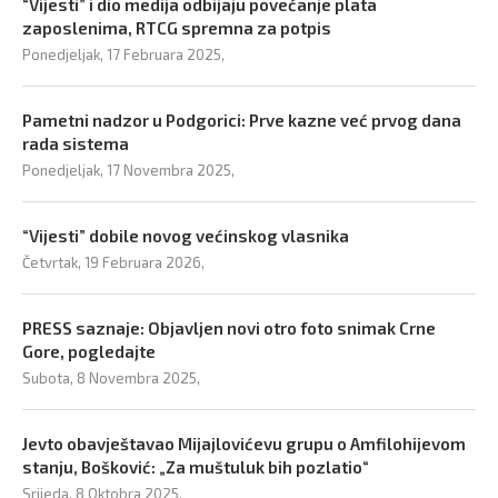
“Vijesti” i dio medija odbijaju povećanje plata
zaposlenima, RTCG spremna za potpis
Ponedjeljak, 17 Februara 2025,
Pametni nadzor u Podgorici: Prve kazne već prvog dana
rada sistema
Ponedjeljak, 17 Novembra 2025,
“Vijesti” dobile novog većinskog vlasnika
Četvrtak, 19 Februara 2026,
PRESS saznaje: Objavljen novi otro foto snimak Crne
Gore, pogledajte
Subota, 8 Novembra 2025,
Jevto obavještavao Mijajlovićevu grupu o Amfilohijevom
stanju, Bošković: „Za muštuluk bih pozlatio“
Srijeda, 8 Oktobra 2025,