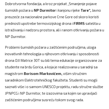
Dobrotvorna fondacija, a kroz projekat „Smanjenje pojave
šumskih požara u
NP Durmitor
i kanjonu rijeke
Tare“,
Javno
preuzeće za nacionalne parkove Crne Gore od skoro koristi
prednosti upotrebe termovizijskog drona i
FIRMS
satelita u
istraživanju i nadzoru prostora, ali i ranom otkrivanju požara u
NP Durmitor.
Problemi šumskih požara u zaštićenim područjima, uloga
inovativnih tehnologija u njihovom otkrivanju i sposobnosti
drona DJI Matrice 30T su bili tema edukacije organizovane za
studente na brdu Gorica, a koja je realizovana u saradnji sa
magistrom
Borisom Markovićem,
višim stručnim
saradnikom Elektrotehničkog fakulteta. Studenti su mogli
saznati više i o samom UNESCO projektu, radu stručne službe
JPNPCG i NP Durmitor, te izazovima sa kojim se upravljači
zaštićenim područjima susreću tokom svog rada.