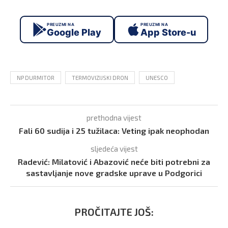
PREUZMI NA
PREUZMI NA
Google Play
App Store-u
NP DURMITOR
TERMOVIZIJSKI DRON
UNESCO
prethodna vijest
Fali 60 sudija i 25 tužilaca: Veting ipak neophodan
sljedeća vijest
Radević: Milatović i Abazović neće biti potrebni za
sastavljanje nove gradske uprave u Podgorici
PROČITAJTE JOŠ: