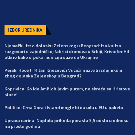
IZBOR UREDNIKA
Njemački list o dolasku Zelenskog u Beograd: Iza kulisa
razgovori o zajedničkoj fabrici dronova u Srbiji, Kristofer Hil
otkrio kako srpska municija stiže do Ukrajine
Pejak: Hoće li Milan Knežević i Vučića nazvati izdajnikom
zbog dolaska Zelenskog u Beograd?
Koprivica: Ko ide Amfilohijevim putem, ne skreće sa Hristove
staze!
Politiko: Crna Gora i Island mogle bi da uđu u EU u paketu
Uprava carina: Naplata prihoda porasla 5,5 odsto u odnosu
na prošlu godinu