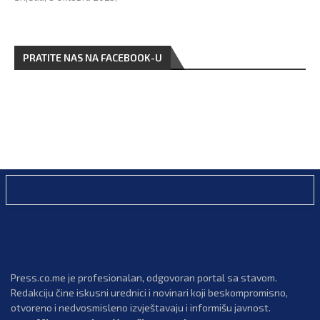
PRATITE NAS NA FACEBOOK-U
Press.co.me je profesionalan, odgovoran portal sa stavom.
Redakciju čine iskusni urednici i novinari koji beskompromisno,
otvoreno i nedvosmisleno izvještavaju i informišu javnost.