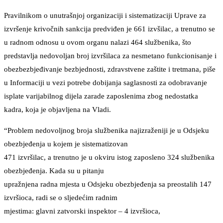
Pravilnikom o unutrašnjoj organizaciji i sistematizaciji Uprave za
izvršenje krivočnih sankcija predviđen je 661 izvšilac, a trenutno se
u radnom odnosu u ovom organu nalazi 464 službenika, što
predstavlja nedovoljan broj izvršilaca za nesmetano funkcionisanje i
obezbezbjeđivanje bezbjednosti, zdravstvene zaštite i tretmana, piše
u Informaciji u vezi potrebe dobijanja saglasnosti za odobravanje
isplate varijabilnog dijela zarade zaposlenima zbog nedostatka
kadra, koja je objavljena na Vladi.
“Problem nedovoljnog broja službenika najizraženiji je u Odsjeku
obezbjeđenja u kojem je sistematizovan
471 izvršilac, a trenutno je u okviru istog zaposleno 324 službenika
obezbjeđenja. Kada su u pitanju
upražnjena radna mjesta u Odsjeku obezbjeđenja sa preostalih 147
izvršioca, radi se o sljedećim radnim
mjestima: glavni zatvorski inspektor – 4 izvršioca,