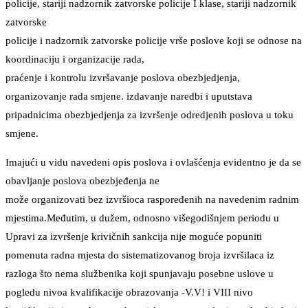
policije, stariji nadzornik zatvorske policije I klase, stariji nadzornik
zatvorske
policije i nadzornik zatvorske policije vrše poslove koji se odnose na
koordinaciju i organizacije rada,
praćenje i kontrolu izvršavanje poslova obezbjedjenja,
organizovanje rada smjene. izdavanje naredbi i uputstava
pripadnicima obezbjedjenja za izvršenje odredjenih poslova u toku
smjene.
Imajući u vidu navedeni opis poslova i ovlašćenja evidentno je da se
obavljanje poslova obezbjeđenja ne
može organizovati bez izvršioca raspoređenih na navedenim radnim
mjestima.Međutim, u dužem, odnosno višegodišnjem periodu u
Upravi za izvršenje krivičnih sankcija nije moguće popuniti
pomenuta radna mjesta do sistematizovanog broja izvršilaca iz
razloga što nema službenika koji spunjavaju posebne uslove u
pogledu nivoa kvalifikacije obrazovanja -V.V! i VIII nivo