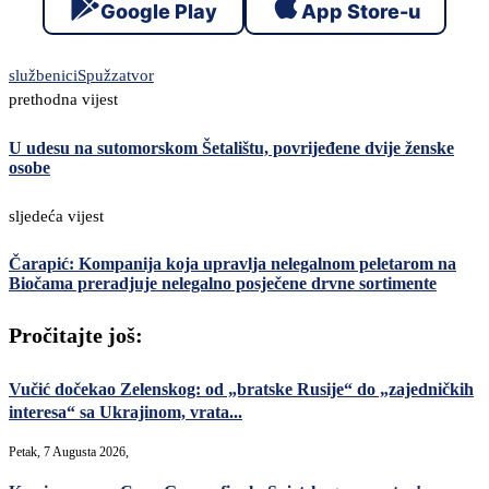
Google Play
App Store-u
službenici
Spuž
zatvor
prethodna vijest
U udesu na sutomorskom Šetalištu, povrijeđene dvije ženske
osobe
sljedeća vijest
Čarapić: Kompanija koja upravlja nelegalnom peletarom na
Biočama preradjuje nelegalno posječene drvne sortimente
Pročitajte još:
Vučić dočekao Zelenskog: od „bratske Rusije“ do „zajedničkih
interesa“ sa Ukrajinom, vrata...
Petak, 7 Augusta 2026,