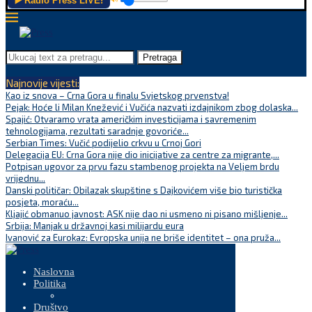
▶️ Radio Press LIVE!
Pretraga
Najnovije vijesti:
Kao iz snova – Crna Gora u finalu Svjetskog prvenstva!
Pejak: Hoće li Milan Knežević i Vučića nazvati izdajnikom zbog dolaska...
Spajić: Otvaramo vrata američkim investicijama i savremenim
tehnologijama, rezultati saradnje govoriće...
Serbian Times: Vučić podijelio crkvu u Crnoj Gori
Delegacija EU: Crna Gora nije dio inicijative za centre za migrante,...
Potpisan ugovor za prvu fazu stambenog projekta na Veljem brdu
vrijednu...
Danski političar: Obilazak skupštine s Dajkovićem više bio turistička
posjeta, moraću...
Kljajić obmanuo javnost: ASK nije dao ni usmeno ni pisano mišljenje...
Srbija: Manjak u državnoj kasi milijardu eura
Ivanović za Eurokaz: Evropska unija ne briše identitet – ona pruža...
Naslovna
Politika
Društvo