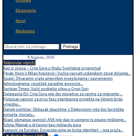
Hronika
Ekonomija
Sport
Marketing
Pretraga
8 Augusta, 2026
Najnovije vijesti:
Kao iz snova – Crna Gora u finalu Svjetskog prvenstva!
Pejak: Hoće li Milan Knežević i Vučića nazvati izdajnikom zbog dolaska...
Spajić: Otvaramo vrata američkim investicijama i savremenim
tehnologijama, rezultati saradnje govoriće...
Serbian Times: Vučić podijelio crkvu u Crnoj Gori
Delegacija EU: Crna Gora nije dio inicijative za centre za migrante,...
Potpisan ugovor za prvu fazu stambenog projekta na Veljem brdu
vrijednu...
Danski političar: Obilazak skupštine s Dajkovićem više bio turistička
posjeta, moraću...
Kljajić obmanuo javnost: ASK nije dao ni usmeno ni pisano mišljenje...
Srbija: Manjak u državnoj kasi milijardu eura
Ivanović za Eurokaz: Evropska unija ne briše identitet – ona pruža...
🔊