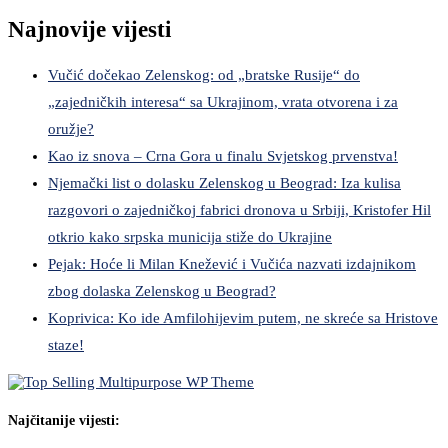
Najnovije vijesti
Vučić dočekao Zelenskog: od „bratske Rusije“ do
„zajedničkih interesa“ sa Ukrajinom, vrata otvorena i za
oružje?
Kao iz snova – Crna Gora u finalu Svjetskog prvenstva!
Njemački list o dolasku Zelenskog u Beograd: Iza kulisa
razgovori o zajedničkoj fabrici dronova u Srbiji, Kristofer Hil
otkrio kako srpska municija stiže do Ukrajine
Pejak: Hoće li Milan Knežević i Vučića nazvati izdajnikom
zbog dolaska Zelenskog u Beograd?
Koprivica: Ko ide Amfilohijevim putem, ne skreće sa Hristove
staze!
Najčitanije vijesti: