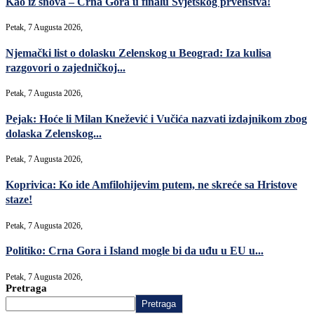
Kao iz snova – Crna Gora u finalu Svjetskog prvenstva!
Petak, 7 Augusta 2026,
Njemački list o dolasku Zelenskog u Beograd: Iza kulisa
razgovori o zajedničkoj...
Petak, 7 Augusta 2026,
Pejak: Hoće li Milan Knežević i Vučića nazvati izdajnikom zbog
dolaska Zelenskog...
Petak, 7 Augusta 2026,
Koprivica: Ko ide Amfilohijevim putem, ne skreće sa Hristove
staze!
Petak, 7 Augusta 2026,
Politiko: Crna Gora i Island mogle bi da uđu u EU u...
Petak, 7 Augusta 2026,
Pretraga
Pretraga