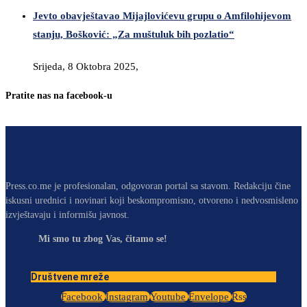
Jevto obavještavao Mijajlovićevu grupu o Amfilohijevom
stanju, Bošković: „Za muštuluk bih pozlatio“
Srijeda, 8 Oktobra 2025,
Pratite nas na facebook-u
Press.co.me je profesionalan, odgovoran portal sa stavom. Redakciju čine
iskusni urednici i novinari koji beskompromisno, otvoreno i nedvosmisleno
izvještavaju i informišu javnost.
Mi smo tu zbog Vas, čitamo se!
Društvene mreže
Facebook
Instagram
Youtube
Envelope
Rss