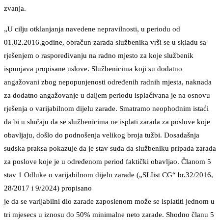
zvanja.
„U cilju otklanjanja navedene nepravilnosti, u periodu od
01.02.2016.godine, obračun zarada službenika vrši se u skladu sa
rješenjem o raspoređivanju na radno mjesto za koje službenik
ispunjava propisane uslove. Službenicima koji su dodatno
angažovani zbog nepopunjenosti određenih radnih mjesta, naknada
za dodatno angažovanje u daljem periodu isplaćivana je na osnovu
rješenja o varijabilnom dijelu zarade. Smatramo neophodnim istaći
da bi u slučaju da se službenicima ne isplati zarada za poslove koje
obavljaju, došlo do podnošenja velikog broja tužbi. Dosadašnja
sudska praksa pokazuje da je stav suda da službeniku pripada zarada
za poslove koje je u određenom period faktički obavljao. Članom 5
stav 1 Odluke o varijabilnom dijelu zarade („SLIist CG“ br.32/2016,
28/2017 i 9/2024) propisano
je da se varijabilni dio zarade zaposlenom može se ispiatiti jednom u
tri mjesecs u iznosu do 50% minimalne neto zarade. Shodno članu 5