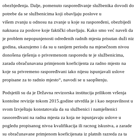
obezbjeđenja. Dalje, pomenuto raspoređivanje službenika dovodi do
potrebe da se službenicima koji obavljaju poslove u
višem zvanju u odnosu na zvanje u koje su raspoređeni, obezbijedi
naknaoa za poslove koje faktički obavljaju. Kako smo već naveli da
je problem nepopunjenosti određenih radnih mjesta prisutan duži niz
godina, ukazujemo i da su u ranijem periodu na mjesečnom nivou
donošena rješenja o privremenom rasporedu te je službenicima,
zarada obračunavana primjenom koeficijenta za radno mjesto na
koje su privremeno raspoređivani iako nijesu ispunjavali uslove
propisane za to radnio mjesto“, navodi se u saopštenju.
Podsjetili su da je Državna revizorska institucija prilikom vršenja
kontolne revizije tokom 2015.godine utvrdila je i kao nepravilnost u
svom Izvještaju konstatovala da su službenici i namještenici
rasooređivani na radna mjesta za koja ne ispunjavaju uslove u
pogledu propisanog nivoa kvalifikacija ili racnog iskustva, a zarade
su obračunavane primjenom koeficijenata iz platnih razreda za ta