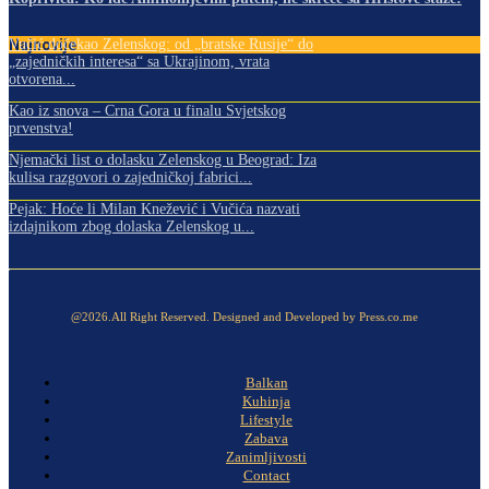
Najnovije
Vučić dočekao Zelenskog: od „bratske Rusije“ do
„zajedničkih interesa“ sa Ukrajinom, vrata
otvorena...
Kao iz snova – Crna Gora u finalu Svjetskog
prvenstva!
Njemački list o dolasku Zelenskog u Beograd: Iza
kulisa razgovori o zajedničkoj fabrici...
Pejak: Hoće li Milan Knežević i Vučića nazvati
izdajnikom zbog dolaska Zelenskog u...
@2026.All Right Reserved. Designed and Developed by Press.co.me
Balkan
Kuhinja
Lifestyle
Zabava
Zanimljivosti
Contact