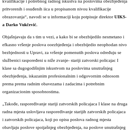
kvaiifikacije i potrebnog radnog iskustva na poslovima obezbjeđenja
pritvorenih i osuđenih iica u propisanom nivou kvalifikacije
obrazovanja“, navodi se u informaciji koju potpisuje direktor
UIKS-
a Darko Vukčević.
Objašnjavaju da s tim u vezi, a kako bi se obezbijedilo nesmetano i
efkasno vršenje poslova ooezbjeđenja i obezbijedio neophodan nivo
bezbjednosti u Upravi, za vršenje pomenutih poslova određuju se
službenici raspoređeni u niže zvanje- stariji zatvorski policajac I
klase sa dugogodišnjim iskustvom na poslovima unutrašnjeg
obezbjeđenja, iskazanim profesionalnim i odgovornim odnosom
prema prema radnim obavezama i zadacima i potrebnim
organizacionim sposobnostima.
„Takođe, raspoređivanje stariji zatvorskih policajaca I klase na druga
radna mjesta uslovljava raspoređivanje starijih zatvorskih policajaca
i zatvorskih policajaca, koji po opisu poslova radnog mjesta
obavljaju poslove spoijašnjeg obezbjeđenja, na poslove unutrašnjeg