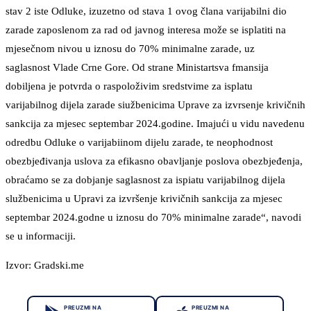
stav 2 iste Odluke, izuzetno od stava 1 ovog člana varijabilni dio
zarade zaposlenom za rad od javnog interesa može se isplatiti na
mjesečnom nivou u iznosu do 70% minimalne zarade, uz
saglasnost Vlade Crne Gore. Od strane Ministartsva fmansija
dobiljena je potvrda o raspoloživim sredstvime za isplatu
varijabilnog dijela zarade siužbenicima Uprave za izvrsenje krivičnih
sankcija za mjesec septembar 2024.godine. Imajući u vidu navedenu
odredbu Odluke o varijabiinom dijelu zarade, te neophodnost
obezbjeđivanja uslova za efikasno obavljanje poslova obezbjeđenja,
obraćamo se za dobjanje saglasnost za ispiatu varijabilnog dijela
službenicima u Upravi za izvršenje krivičnih sankcija za mjesec
septembar 2024.godne u iznosu do 70% minimalne zarade“, navodi
se u informaciji.
Izvor: Gradski.me
PREUZMI NA
PREUZMI NA