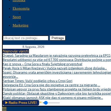
Hronika
Ekonomija
Sport
Marketing
Pretraga
8 Augusta, 2026
Najnovije vijesti:
Dragaš: Saradnja sa Masdarom je najvažnija razvojna prekretnica za EPCG
Besplatni udžbenici za više od 67.700 osnovaca: Distribucija počinje u po
Kao iz snova – Crna Gora u finalu Svjetskog prvenstva!
Pejak: Hoće li Milan Knežević i Vučića nazvati izdajnikom zbog dolaska...
Spajić: Otvaramo vrata američkim investicijama i savremenim tehnologijam
govoriće...
Serbian Times: Vučić podijelio crkvu u Crnoj Gori
Delegacija EU: Crna Gora nije dio inicijative za centre za migrante,...
Potpisan ugovor za prvu fazu stambenog projekta na Veljem brdu vrijednu
Danski političar: Obilazak skupštine s Dajkovićem više bio turistička posjet
Kljajić obmanuo javnost: ASK nije dao ni usmeno ni pisano mišljenje...
▶️ Radio Press LIVE!
🔊