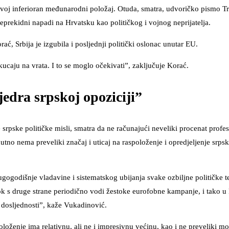
 svoj inferioran međunarodni položaj. Otuda, smatra, udvoričko pismo 
eprekidni napadi na Hrvatsku kao političkog i vojnog neprijatelja.
ć, Srbija je izgubila i posljednji politički oslonac unutar EU.
kucaju na vrata. I to se moglo očekivati”, zaključuje Korać.
edra srpskoj opoziciji”
ve srpske političke misli, smatra da ne računajući neveliki procenat profe
nutno nema preveliki značaj i uticaj na raspoloženje i opredjeljenje srp
dugogodišnje vladavine i sistematskog ubijanja svake ozbiljne političke t
 dok s druge strane periodično vodi žestoke eurofobne kampanje, i tako u 
 i dosljednosti”, kaže Vukadinović.
oloženje ima relativnu, ali ne i impresivnu većinu, kao i ne preveliki mo