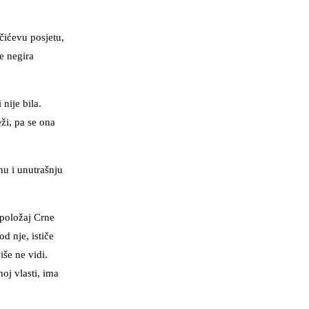
čićevu posjetu,
e negira
nije bila.
ži, pa se ona
nu i unutrašnju
 položaj Crne
d nje, ističe
iše ne vidi.
oj vlasti, ima