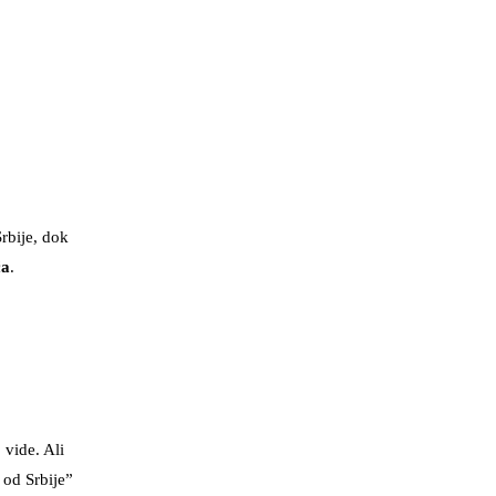
rbije, dok
ća
.
 vide. Ali
 od Srbije”