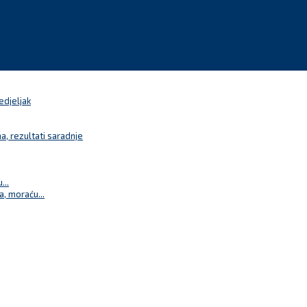
edjeljak
a, rezultati saradnje
...
a, moraću...