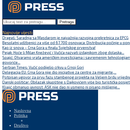
Pretraga
Najnovije vijesti:
Dragaš: Saradnja sa Masdarom je najvažnija razvojna prekretnica za EPCG
Besplatni udžbenici za više od 67.700 osnovaca: Distribucija počinje u pon
Kao iz snova – Crna Gora u finalu Svjetskog prvenstva!
Pejak: Hoće li Milan Knežević i Vučića nazvati izdajnikom zbog dolaska...
Spajić: Otvaramo vrata američkim investicijama i savremenim tehnologijam
govoriće...
Serbian Times: Vučić podijelio crkvu u Crnoj Gori
Delegacija EU: Crna Gora nije dio inicijative za centre za migrante,...
Potpisan ugovor za prvu fazu stambenog projekta na Veljem brdu vrijednu
Danski političar: Obilazak skupštine s Dajkovićem više bio turistička posjet
Kljajić obmanuo javnost: ASK nije dao ni usmeno ni pisano mišljenje...
Naslovna
Politika
Društvo