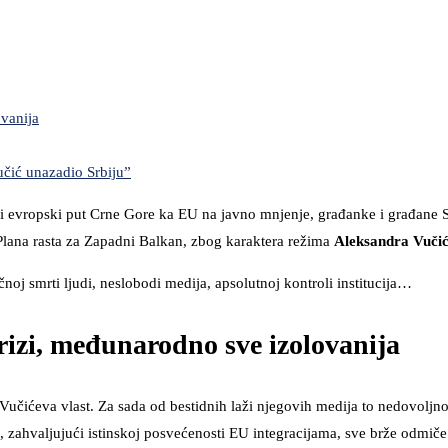
ovanija
čić unazadio Srbiju”
ni evropski put Crne Gore ka EU na javno mnjenje, građanke i građane S
z Plana rasta za Zapadni Balkan, zbog karaktera režima
Aleksandra Vuči
oj smrti ljudi, neslobodi medija, apsolutnoj kontroli institucija…
krizi, međunarodno sve izolovanija
Vučićeva vlast. Za sada od bestidnih laži njegovih medija to nedovoljno
, zahvaljujući istinskoj posvećenosti EU integracijama, sve brže odmiče