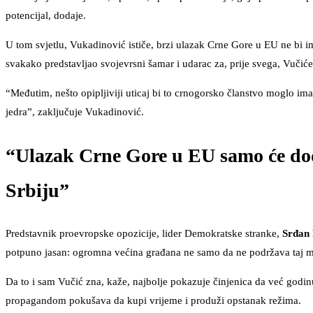
potencijal, dodaje.
U tom svjetlu, Vukadinović ističe, brzi ulazak Crne Gore u EU ne bi imao p
svakako predstavljao svojevrsni šamar i udarac za, prije svega, Vučiće
“Međutim, nešto opipljiviji uticaj bi to crnogorsko članstvo moglo ima
jedra”, zaključuje Vukadinović.
“Ulazak Crne Gore u EU samo će dod
Srbiju”
Predstavnik proevropske opozicije, lider Demokratske stranke,
Srđan 
potpuno jasan: ogromna većina građana ne samo da ne podržava taj maf
Da to i sam Vučić zna, kaže, najbolje pokazuje činjenica da već godinu
propagandom pokušava da kupi vrijeme i produži opstanak režima.