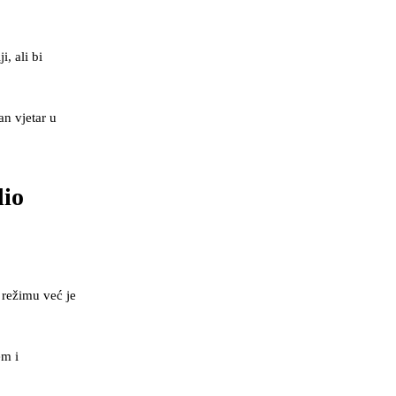
i, ali bi
an vjetar u
dio
 režimu već je
em i