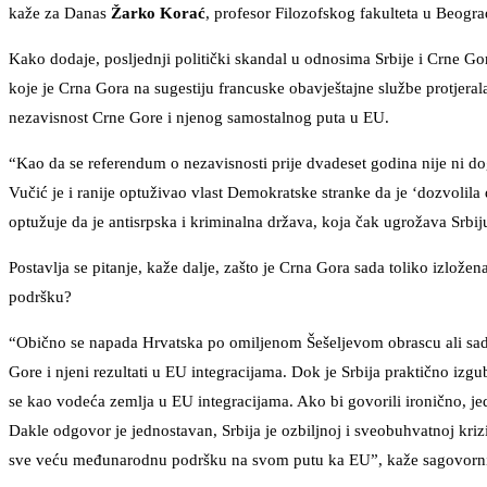
kaže za Danas
Žarko Korać
, profesor Filozofskog fakulteta u Beograd
Kako dodaje, posljednji politički skandal u odnosima Srbije i Crne Go
koje je Crna Gora na sugestiju francuske obavještajne službe protjeral
nezavisnost Crne Gore i njenog samostalnog puta u EU.
“Kao da se referendum o nezavisnosti prije dvadeset godina nije ni dogo
Vučić je i ranije optuživao vlast Demokratske stranke da je ‘dozvolila
optužuje da je antisrpska i kriminalna država, koja čak ugrožava Srbi
Postavlja se pitanje, kaže dalje, zašto je Crna Gora sada toliko izložen
podršku?
“Obično se napada Hrvatska po omiljenom Šešeljevom obrascu ali sada
Gore i njeni rezultati u EU integracijama. Dok je Srbija praktično izgu
se kao vodeća zemlja u EU integracijama. Ako bi govorili ironično, jed
Dakle odgovor je jednostavan, Srbija je ozbiljnoj i sveobuhvatnoj kriz
sve veću međunarodnu podršku na svom putu ka EU”, kaže sagovorn