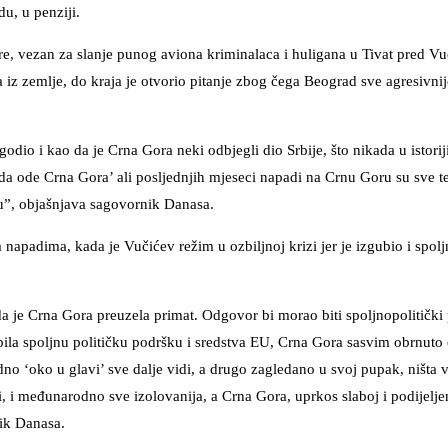
u, u penziji.
re, vezan za slanje punog aviona kriminalaca i huligana u Tivat pred Vu
a iz zemlje, do kraja je otvorio pitanje zbog čega Beograd sve agresivnij
dio i kao da je Crna Gora neki odbjegli dio Srbije, što nikada u istoriji 
 da ode Crna Gora’ ali posljednjih mjeseci napadi na Crnu Goru su sve te
ju”, objašnjava sagovornik Danasa.
a napadima, kada je Vučićev režim u ozbiljnoj krizi jer je izgubio i spolj
 je Crna Gora preuzela primat. Odgovor bi morao biti spoljnopolitički
bila spoljnu političku podršku i sredstva EU, Crna Gora sasvim obrnuto o
no ‘oko u glavi’ sve dalje vidi, a drugo zagledano u svoj pupak, ništa v
i, i međunarodno sve izolovanija, a Crna Gora, uprkos slaboj i podijeljen
ik Danasa.