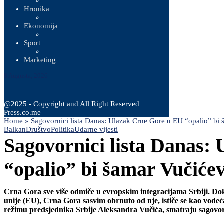
Hronika
Ekonomija
Sport
Marketing
8 Augusta, 2026
@2025 - Copyright and All Right Reserved
Press.co.me
Home
»
Sagovornici lista Danas: Ulazak Crne Gore u EU “opalio” b
Balkan
Društvo
Politika
Udarne vijesti
Sagovornici lista Danas:
“opalio” bi šamar Vučić
Crna Gora sve više odmiče u evropskim integracijama Srbiji. Dok
unije (EU), Crna Gora sasvim obrnuto od nje, ističe se kao vod
režimu predsjednika Srbije Aleksandra Vučića, smatraju sagovor