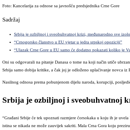
Foto: Kancelarija za odnose sa javnošću predsjednika Crne Gore
Sadržaj
Srbija je ozbiljnoj i sveobuhvatnoj krizi, međunarodno sve izol
“Crnogorsko članstvo u EU vjetar u jedra srpskoj opoziciji”
“Ulazak Crne Gore u EU samo će dodatno pokazati koliko je Vu
Oni su odgovarali na pitanje Danasa o tome na koji način utiče ubrza
Srbija samo dobija kritike, a čak joj je odloženo uplaćivanje novca i
Nasilnog odnosa prema pobunjenom dijelu naroda, korupciji, posljedičn
Srbija je ozbiljnoj i sveobuhvatnoj 
“Građani Srbije će tek upoznati razmjere ćorsokaka u koju ih je uvela 
istina se nikada ne može zauvijek sakriti. Mala Crna Gora koju preziru