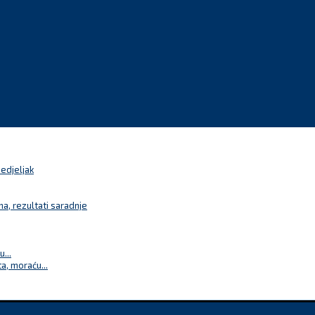
nedjeljak
a, rezultati saradnje
...
a, moraću...