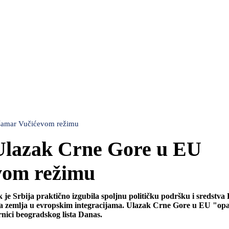
i šamar Vučićevom režimu
 Ulazak Crne Gore u EU
evom režimu
 je Srbija praktično izgubila spoljnu političku podršku i sredstva
eća zemlja u evropskim integracijama. Ulazak Crne Gore u EU "opa
nici beogradskog lista Danas.