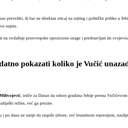
reveliki, ili bar ne direktan uticaj na rejting i političke prilike u Srbij
vu sujetu.
ti na ovdašnje proevropske opozicione snage i predstavljati im svojevrs
atno pokazati koliko je Vučić unaza
Milivojević
, ističe za Danas da odnos građana Srbije prema Vučićevom
ijaški režim, već ga prezire.
 i po dana ne smije da raspiše izbore, već brutalnom represijom, nasilj