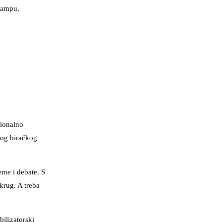
Trampu,
sionalno
skog biračkog
eme i debate. S
krug. A treba
bilizatorski