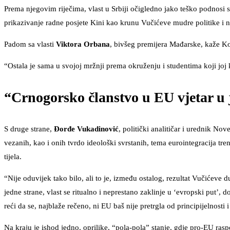
Prema njegovim riječima, vlast u Srbiji očigledno jako teško podnosi
prikazivanje radne posjete Kini kao krunu Vučićeve mudre politike i n
Padom sa vlasti
Viktora Orbana
, bivšeg premijera Mađarske, kaže Kora
“Ostala je sama u svojoj mržnji prema okruženju i studentima koji joj 
“Crnogorsko članstvo u EU vjetar u j
S druge strane,
Đorđe Vukadinović
, politički analitičar i urednik No
vezanih, kao i onih tvrdo ideološki svrstanih, tema eurointegracija tre
tijela.
“Nije oduvijek tako bilo, ali to je, između ostalog, rezultat Vučićeve 
jedne strane, vlast se ritualno i neprestano zaklinje u ‘evropski put’,
reći da se, najblaže rečeno, ni EU baš nije pretrgla od principijelnosti
Na kraju je ishod jedno, oprilike, “pola-pola” stanje, gdje pro-EU rasp