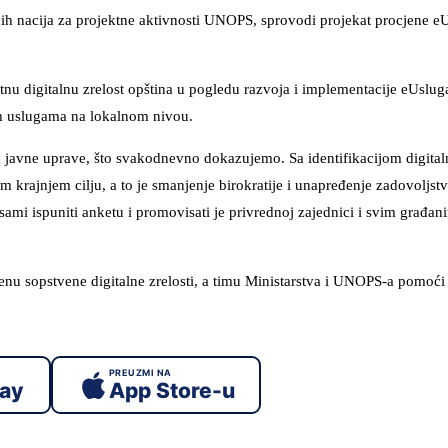
ih nacija za projektne aktivnosti UNOPS, sprovodi projekat procjene e
enutnu digitalnu zrelost opština u pogledu razvoja i implementacije eUslug
kim uslugama na lokalnom nivou.
va javne uprave, što svakodnevno dokazujemo. Sa identifikacijom digitaln
 krajnjem cilju, a to je smanjenje birokratije i unapređenje zadovoljst
mi ispuniti anketu i promovisati je privrednoj zajednici i svim građan
enu sopstvene digitalne zrelosti, a timu Ministarstva i UNOPS-a pomoći 
PREUZMI NA
lay
App Store-u