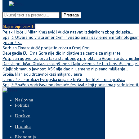
Pretraga
Najnovije vijesti:
Pejak: Hoće li Milan Knežević i Vučića nazvati izdajnikom zbog dolaska...
Spajić: Otvaramo vrata američkim investicijama i savremenim tehnologijam
govoriće...
Serbian Times: Vučić podijelio crkvu u Crnoj Gori
Delegacija EU: Crna Gora nije dio inicijative za centre za migrante,...
Potpisan ugovor za prvu fazu stambenog projekta na Veljem brdu vrijednu
Danski političar: Obilazak skupštine s Dajkovićem više bio turistička posjet
Kljajić obmanuo javnost: ASK nije dao ni usmeno ni pisano mišljenje...
Srbija: Manjak u državnoj kasi milijardu eura
Ivanović za Eurokaz: Evropska unija ne briše identitet – ona pruža...
Spajić: Snažno podržavamo domaće festivale koji godinama grade identite
Naslovna
Politika
Društvo
Hronika
Ekonomija