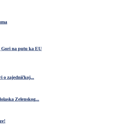
ruma
 Gori na putu ka EU
 o zajedničkoj...
dolaska Zelenskog...
ze!