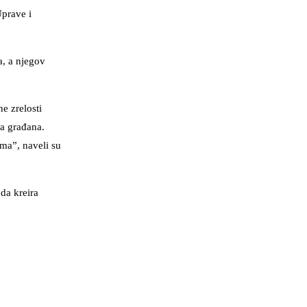
Uprave i
a, a njegov
e zrelosti
va građana.
ima”, naveli su
da kreira