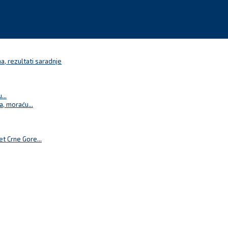
a, rezultati saradnje
...
a, moraću...
t Crne Gore...