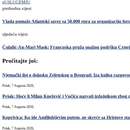
eUSLUGE
MJU
prethodna vijest
Vlada pomaže Atlantski savez sa 50.000 eura za organizaciju fo
sljedeća vijest
Ćulafić-An-Mari Mask: Francuska pruža snažnu podršku Crnoj
Pročitajte još:
Njemački list o dolasku Zelenskog u Beograd: Iza kulisa razgovori
Petak, 7 Augusta 2026,
Pejak: Hoće li Milan Knežević i Vučića nazvati izdajnikom zbog 
Petak, 7 Augusta 2026,
Koprivica: Ko ide Amfilohijevim putem, ne skreće sa Hristove sta
Petak, 7 Augusta 2026,