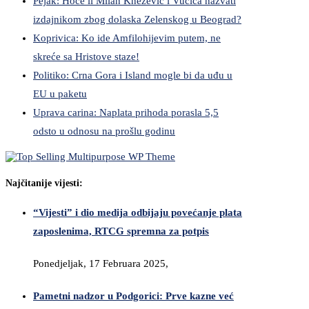
Pejak: Hoće li Milan Knežević i Vučića nazvati
izdajnikom zbog dolaska Zelenskog u Beograd?
Koprivica: Ko ide Amfilohijevim putem, ne
skreće sa Hristove staze!
Politiko: Crna Gora i Island mogle bi da uđu u
EU u paketu
Uprava carina: Naplata prihoda porasla 5,5
odsto u odnosu na prošlu godinu
Najčitanije vijesti:
“Vijesti” i dio medija odbijaju povećanje plata
zaposlenima, RTCG spremna za potpis
Ponedjeljak, 17 Februara 2025,
Pametni nadzor u Podgorici: Prve kazne već