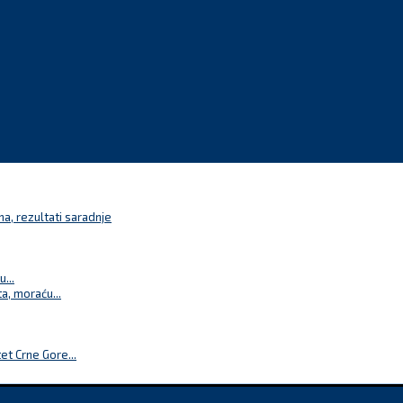
a, rezultati saradnje
...
a, moraću...
t Crne Gore...