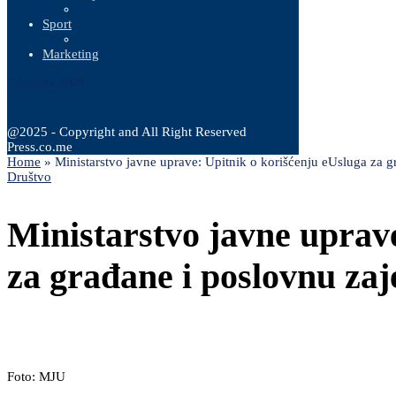
Sport
Marketing
7 Augusta, 2026
@2025 - Copyright and All Right Reserved
Press.co.me
Home
»
Ministarstvo javne uprave: Upitnik o korišćenju eUsluga za g
Društvo
Ministarstvo javne uprav
za građane i poslovnu za
Foto: MJU