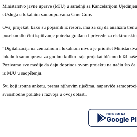
Ministarstvo javne uprave (MJU) u saradnji sa Kancelarijom Ujedinjen
eUsluga u lokalnim samoupravama Crne Gore.
Ovaj projekat, kako su pojasnili iz resora, ima za cilj da analizira tr
poseban dio čini ispitivanje potreba građana i privrede za elektrons
“Digitalizacija na centralnom i lokalnom nivou je prioritet Ministarst
lokalnih samouprava za godinu koliko traje projekat bićemo bliži našem
Pozivamo sve medije da daju doprinos ovom projektu na način što će sa
iz MJU u saopštenju.
Svi koji ispune anketu, prema njihovim riječima, napraviće samoprocj
svrsishodne politike i razvoja u ovoj oblasti.
PREUZMI NA
Google P