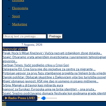
Hronika
Ekonomija
Sport
Marketing
Pretraga
7 Augusta, 2026
Najnovije vijesti:
Pejak: Hoće li Milan Knežević i Vučića nazvati izdajnikom zbog dolaska...
Spajić: Otvaramo vrata američkim investicijama i savremenim tehnologijam
govoriće...
Serbian Times: Vučić podijelio crkvu u Crnoj Gori
Delegacija EU: Crna Gora nije dio inicijative za centre za migrante,...
Potpisan ugovor za prvu fazu stambenog projekta na Veljem brdu vrijednu
Danski političar: Obilazak skupštine s Dajkovićem više bio turistička posjet
Kljajić obmanuo javnost: ASK nije dao ni usmeno ni pisano mišljenje...
Srbija: Manjak u državnoj kasi milijardu eura
Ivanović za Eurokaz: Evropska unija ne briše identitet – ona pruža...
Spajić: Snažno podržavamo domaće festivale koji godinama grade identite
▶️ Radio Press LIVE!
🔊