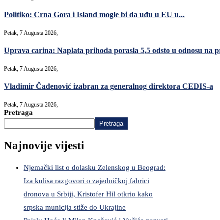
Politiko: Crna Gora i Island mogle bi da uđu u EU u...
Petak, 7 Augusta 2026,
Uprava carina: Naplata prihoda porasla 5,5 odsto u odnosu na p
Petak, 7 Augusta 2026,
Vladimir Čađenović izabran za generalnog direktora CEDIS-a
Petak, 7 Augusta 2026,
Pretraga
Pretraga
Najnovije vijesti
Njemački list o dolasku Zelenskog u Beograd:
Iza kulisa razgovori o zajedničkoj fabrici
dronova u Srbiji, Kristofer Hil otkrio kako
srpska municija stiže do Ukrajine