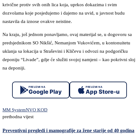
krivične protiv svih onih lica koja, uprkos dokazima i svim
dozvolama koje posjedujemo i dajemo na uvid, u javnost budu
nastavila da iznose ovakve neistine.
Na kraju, još jednom ponavljamo, ovaj materijal se, u dogovoru sa
predsjednikom SO Nikšić, Nemanjom Vukovićem, u kontonuitetu
uklanja sa lokacija u Straševini i Kličevu i odvozi na podgoričku
deponiju “Livade”, gdje će služiti svojoj namjeni – kao pokrivni sloj
na deponiji.
PREUZMI NA
PREUZMI NA
Google Play
App Store-u
MM System
NVO KOD
prethodna vijest
Preventivni pregledi i mamografije za žene starije od 40 godina