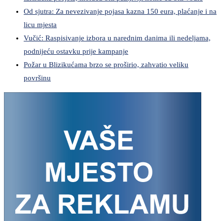
Od sjutra: Za nevezivanje pojasa kazna 150 eura, plaćanje i na
licu mjesta
Vučić: Raspisivanje izbora u narednim danima ili nedeljama,
podnijeću ostavku prije kampanje
Požar u Blizikućama brzo se proširio, zahvatio veliku
površinu