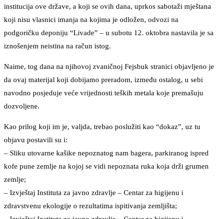
institucija ove države, a koji se ovih dana, uprkos sabotaži mještana
koji nisu vlasnici imanja na kojima je odložen, odvozi na
podgoričku deponiju “Livade” – u subotu 12. oktobra nastavila je sa
iznošenjem neistina na račun istog.
Naime, tog dana na njihovoj zvaničnoj Fejsbuk stranici objavljeno je
da ovaj materijal koji dobijamo preradom, između ostalog, u sebi
navodno posjeduje veće vrijednosti teških metala koje premašuju
dozvoljene.
Kao prilog koji im je, valjda, trebao poslužiti kao “dokaz”, uz tu
objavu postavili su i:
– Sliku utovarne kašike nepoznatog nam bagera, parkiranog ispred
kofe pune zemlje na kojoj se vidi nepoznata ruka koja drži grumen
zemlje;
– Izvještaj Instituta za javno zdravlje – Centar za higijenu i
zdravstvenu ekologije o rezultatima ispitivanja zemljišta;