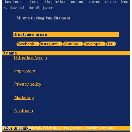
iskusni urednici i novinari koji beskompromisno, otvoreno i nedvosmisleno
izvještavaju i informišu javnost.
Mi smo tu zbog Vas, čitamo se!
Društvene mreže
Facebook
Instagram
Youtube
Envelope
Rss
O nama
Uslovi korišćenja
Impressum
Privacy policy
Marketing
Naslovna
Izbor urednika
Vučić najavio dolazak Zelenskog i razgovore o važnim temama