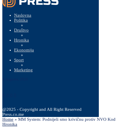
Naslovna
Politika
Društvo
Hronika
Ekonomija
Sport
Marketing
6 Augusta, 2026
@2025 - Copyright and All Right Reserved
Press.co.me
Home
»
MM System: Podnijeli smo krivičnu protiv NVO Kod
Hronika