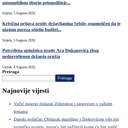
automobilom oborio petogodišnje...
Srijeda, 5 Augusta 2026,
Krivična prijava protiv državljanina Srbije, osumnjičen da je
utajom poreza oštetio budžet...
Srijeda, 5 Augusta 2026,
Potvrđena optužnica protiv Aca Đukanovića zbog
nedozvoljenog držanja oružja
Utorak, 4 Augusta 2026,
Pretraga
Pretraga
Najnovije vijesti
Vučić najavio dolazak Zelenskog i razgovore o važnim
temama
Danski političar: Obilazak skupštine s Dajkovićem više bio
turistička posjeta, moraću biti pažljiviji kome ću biti vodič