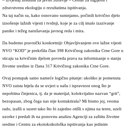
– Izvještaj Instituta za javno zdravlje – Centar za higijenu i
zdravstvenu ekologiju o rezultatima ispitivanja.
Na taj način su, kako osnovano sumnjamo, počinili krivično djelo
iznošenje lažnih vijesti i tvrdnji, koje je za cilj imalo izazivanje
panike i težeg narušavanja javnog reda i mira.
Da budemo pravnički konkretniji: Objavljivanjem ove lažne vijesti
NVO “KOD” je prekršila član 398 Krivičnog zakonika Crne Gore u
sticaju sa krivičnim djelom povreda prava na informisanje o stanju
životne sredine iz člana 317 Krivičnog zakonika Crne Gore.
Ovaj postupak samo nameće logično pitanje: ukoliko je pomenuta
NVO zaista htjela da se uvjeri u našu i ispravnost onog što je
nepobitna činjenica, tj. da je materijal, kolokvijalno nazvan “grit”,
bezopasan, zbog čega nas nije kontaktirala? Mi bismo joj, veoma
rado, izašli u susret tako što bi zajedno otišli s njima na teren, uzeli
uzorke i predali ih na ponovnu analizu Agenciji za zaštitu životne
sredine i Centru za ekotoksikološka ispitivanja kao jedinim