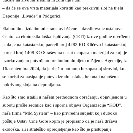
uticaje na životnu sredinu ili zdravlje ljudi;
– da će se ova vrsta materijala koristiti kao prekrivni sloj na tijelu
Deponije ,,Livade“ u Podgorici.
Elaboratima izdatim od strane ovlašćene i akreditovane ustanove
Centra za ekotoksikološka ispitivanja (CETI) iz ove godine utvrđeno
je da je na katastarskoj parceli broj 4282 KO Kličevo i katastarskoj
parceli broj 1408 KO Straševina nasut neopasan materijal za koji je
uzorkovanjem potvrđeno prethodno donijeto mišljenje Agencije, iz
16. septembra 2024, da je riječ o potpuno bezopasnoj sirovini, koja
se koristi za nasipanje puteva izradu asfalta, betona i nanošenje
pokrivnog sloja na deponijama.
Kao što smo istakli u našem prethodnom obraćanju, objavljenom u
subotu prošle sedmice kad i sporna objava Organizacije “KOD”,
naša firma “MM System” – kao privredni subjekt koji duboko
poštuje Ustav Crne Gore kojim je propisano da je naša država
ekološka, ali i strateško opredjeljenje kao što je pristupanje