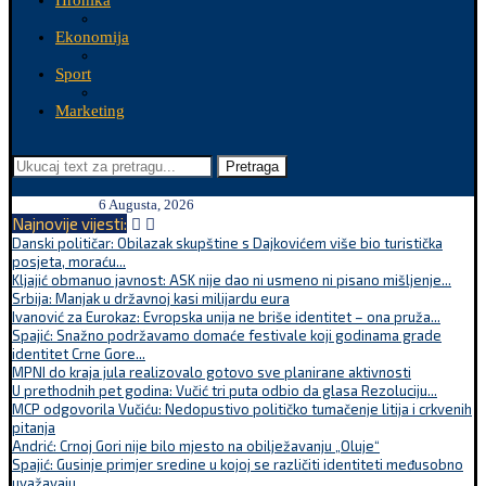
Hronika
Ekonomija
Sport
Marketing
Pretraga
6 Augusta, 2026
Najnovije vijesti:
Danski političar: Obilazak skupštine s Dajkovićem više bio turistička
posjeta, moraću...
Kljajić obmanuo javnost: ASK nije dao ni usmeno ni pisano mišljenje...
Srbija: Manjak u državnoj kasi milijardu eura
Ivanović za Eurokaz: Evropska unija ne briše identitet – ona pruža...
Spajić: Snažno podržavamo domaće festivale koji godinama grade
identitet Crne Gore...
MPNI do kraja jula realizovalo gotovo sve planirane aktivnosti
U prethodnih pet godina: Vučić tri puta odbio da glasa Rezoluciju...
MCP odgovorila Vučiću: Nedopustivo političko tumačenje litija i crkvenih
pitanja
Andrić: Crnoj Gori nije bilo mjesto na obilježavanju „Oluje“
Spajić: Gusinje primjer sredine u kojoj se različiti identiteti međusobno
uvažavaju...