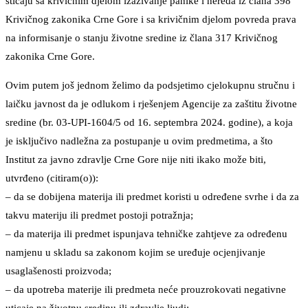
sticaju sa krivičnim djelom izazivanje panike i nereda iz člana 398
Krivičnog zakonika Crne Gore i sa krivičnim djelom povreda prava
na informisanje o stanju životne sredine iz člana 317 Krivičnog
zakonika Crne Gore.
Ovim putem još jednom želimo da podsjetimo cjelokupnu stručnu i
laičku javnost da je odlukom i rješenjem Agencije za zaštitu životne
sredine (br. 03-UPI-1604/5 od 16. septembra 2024. godine), a koja
je isključivo nadležna za postupanje u ovim predmetima, a što
Institut za javno zdravlje Crne Gore nije niti ikako može biti,
utvrđeno (citiram(o)):
– da se dobijena materija ili predmet koristi u određene svrhe i da za
takvu materiju ili predmet postoji potražnja;
– da materija ili predmet ispunjava tehničke zahtjeve za određenu
namjenu u skladu sa zakonom kojim se uređuje ocjenjivanje
usaglašenosti proizvoda;
– da upotreba materije ili predmeta neće prouzrokovati negativne