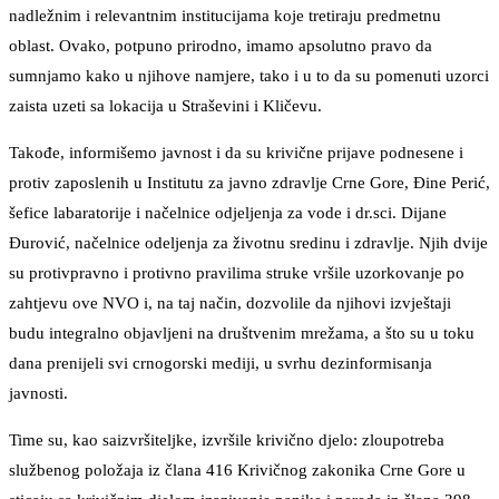
nadležnim i relevantnim institucijama koje tretiraju predmetnu
oblast. Ovako, potpuno prirodno, imamo apsolutno pravo da
sumnjamo kako u njihove namjere, tako i u to da su pomenuti uzorci
zaista uzeti sa lokacija u Straševini i Kličevu.
Takođe, informišemo javnost i da su krivične prijave podnesene i
protiv zaposlenih u Institutu za javno zdravlje Crne Gore, Đine Perić,
šefice labaratorije i načelnice odjeljenja za vode i dr.sci. Dijane
Đurović, načelnice odeljenja za životnu sredinu i zdravlje. Njih dvije
su protivpravno i protivno pravilima struke vršile uzorkovanje po
zahtjevu ove NVO i, na taj način, dozvolile da njihovi izvještaji
budu integralno objavljeni na društvenim mrežama, a što su u toku
dana prenijeli svi crnogorski mediji, u svrhu dezinformisanja
javnosti.
Time su, kao saizvršiteljke, izvršile krivično djelo: zloupotreba
službenog položaja iz člana 416 Krivičnog zakonika Crne Gore u