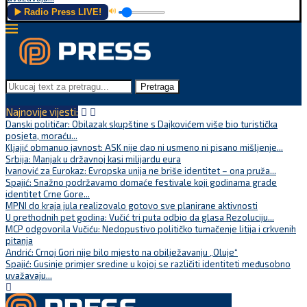
▶️ Radio Press LIVE!
🔊
Pretraga
Najnovije vijesti:
Danski političar: Obilazak skupštine s Dajkovićem više bio turistička
posjeta, moraću...
Kljajić obmanuo javnost: ASK nije dao ni usmeno ni pisano mišljenje...
Srbija: Manjak u državnoj kasi milijardu eura
Ivanović za Eurokaz: Evropska unija ne briše identitet – ona pruža...
Spajić: Snažno podržavamo domaće festivale koji godinama grade
identitet Crne Gore...
MPNI do kraja jula realizovalo gotovo sve planirane aktivnosti
U prethodnih pet godina: Vučić tri puta odbio da glasa Rezoluciju...
MCP odgovorila Vučiću: Nedopustivo političko tumačenje litija i crkvenih
pitanja
Andrić: Crnoj Gori nije bilo mjesto na obilježavanju „Oluje“
Spajić: Gusinje primjer sredine u kojoj se različiti identiteti međusobno
uvažavaju...