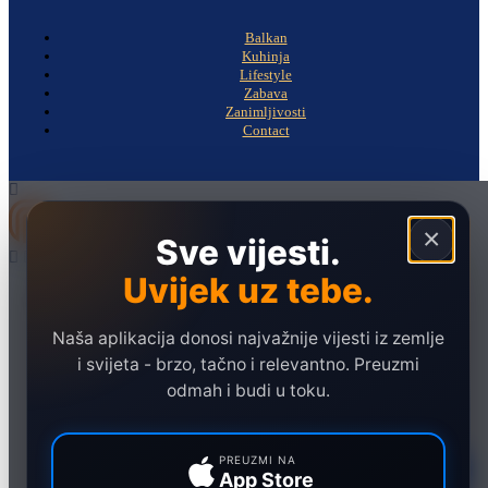
Balkan
Kuhinja
Lifestyle
Zabava
Zanimljivosti
Contact
×
Sve vijesti.
Uvijek uz tebe.
Naslovna
Politika
Naša aplikacija donosi najvažnije vijesti iz zemlje
Društvo
i svijeta - brzo, tačno i relevantno. Preuzmi
Hronika
odmah i budi u toku.
Ekonomija
Sport
PREUZMI NA
App Store