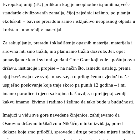
Evropskoj uniji (EU) prilikom kog je neophodno ispuniti najveće
standarde civilizovanih zemalja, čijoj zajednici težimo, po pitanju
ekoloških – bavi se preradom samo i isključivo neopasnog otpada u
koristan i upotrebljiv materijal.
Za sakupljanje, preradu i skladištenje opasnih materija, materijala i
sirovina niti smo tražili, niti planiramo tražiti dozvole. Jer, opet
ponavljamo: kao i svi oni građani Crne Gore koji vole i poštuju ovu
državu, institucije i propise – na način što, između ostalog, prema
njoj izvršavaju sve svoje obaveze, a u prilog čemu svjedoči naše
uspješno poslovanje koje traje skoro pa punih 12 godina – i mi
imamo porodice i djecu sa kojima baš ovdje, u prelijepoj zemlji
kakvu imamo, živimo i radimo i želimo da tako bude u budućnosti.
Imajući u vidu sve gore navedene činjenice, zahtijevamo da
Osnovno državno tužilaštvo u Nikšiću, u toku izviđaja, pored
dokaza koje smo priložili, sprovede i druge potrebne mjere i radnje,