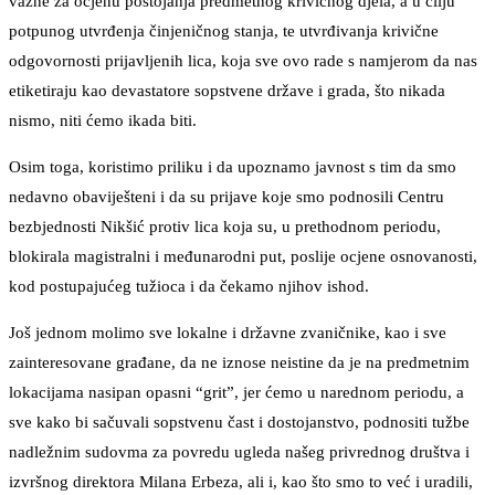
važne za ocjenu postojanja predmetnog krivičnog djela, a u cilju
potpunog utvrđenja činjeničnog stanja, te utvrđivanja krivične
odgovornosti prijavljenih lica, koja sve ovo rade s namjerom da nas
etiketiraju kao devastatore sopstvene države i grada, što nikada
nismo, niti ćemo ikada biti.
Osim toga, koristimo priliku i da upoznamo javnost s tim da smo
nedavno obaviješteni i da su prijave koje smo podnosili Centru
bezbjednosti Nikšić protiv lica koja su, u prethodnom periodu,
blokirala magistralni i međunarodni put, poslije ocjene osnovanosti,
kod postupajućeg tužioca i da čekamo njihov ishod.
Još jednom molimo sve lokalne i državne zvaničnike, kao i sve
zainteresovane građane, da ne iznose neistine da je na predmetnim
lokacijama nasipan opasni “grit”, jer ćemo u narednom periodu, a
sve kako bi sačuvali sopstvenu čast i dostojanstvo, podnositi tužbe
nadležnim sudovma za povredu ugleda našeg privrednog društva i
izvršnog direktora Milana Erbeza, ali i, kao što smo to već i uradili,