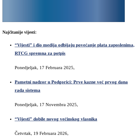
Najčitanije vijesti:
“Vijesti” i dio medija odbijaju povećanje plata zaposlenima,
RTCG spremna za potpis
Ponedjeljak, 17 Februara 2025,
Pametni nadzor u Podgorici: Prve kazne već prvog dana
rada sistema
Ponedjeljak, 17 Novembra 2025,
“Vijesti” dobile novog većinskog vlasnika
Četvrtak, 19 Februara 2026,