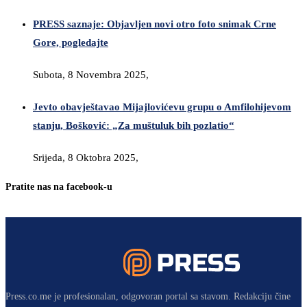
PRESS saznaje: Objavljen novi otro foto snimak Crne
Gore, pogledajte
Subota, 8 Novembra 2025,
Jevto obavještavao Mijajlovićevu grupu o Amfilohijevom
stanju, Bošković: „Za muštuluk bih pozlatio“
Srijeda, 8 Oktobra 2025,
Pratite nas na facebook-u
Press.co.me je profesionalan, odgovoran portal sa stavom. Redakciju čine