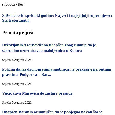
sljedeća vijest
Stiže nebeski spektakl godine: Najveći i najsjajniji supermjesec:
Šta treba znati?
Pročitajte još:
Državljanin Azerbejdžana uhapšen zbog sumnje da je
seksualno uznemiravao maloljetnicu u Kotoru
Srijeda, 5 Augusta 2026,
Policija danas dronom snima saobraćajne prekršaje na putnim
pravcima Podgorica – Bar...
Srijeda, 5 Augusta 2026,
Vučić čuva Marovića do zastare presude
Srijeda, 5 Augusta 2026,
Uhapšen Baranin osumnjičen da je pobjegao nakon što je