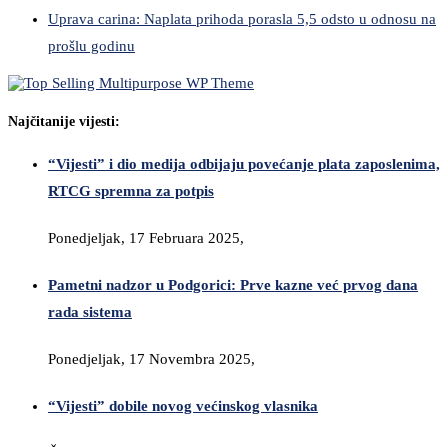
Uprava carina: Naplata prihoda porasla 5,5 odsto u odnosu na
prošlu godinu
Najčitanije vijesti:
“Vijesti” i dio medija odbijaju povećanje plata zaposlenima,
RTCG spremna za potpis
Ponedjeljak, 17 Februara 2025,
Pametni nadzor u Podgorici: Prve kazne već prvog dana
rada sistema
Ponedjeljak, 17 Novembra 2025,
“Vijesti” dobile novog većinskog vlasnika