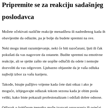
Pripremite se za reakciju sadašnjeg
poslodavca
Možete očekivati različite reakcije menadžera ili nadređenog kada ih
obavijestite da odlazite, pa je bolje da budete spremni na sve.
Neki mogu imati razumijevanje, neki će biti razočarani, ljuti ili čak
pokušati da vas nagovore da ostanete. Budite spremni na emotivne
reakcije, ali se sjetite zašto ste uopšte odlučili da odete i nemojte
dozvoliti da vas odgovore. Ljubazno objasnite da je vaša odluka
najbolji izbor za vašu karijeru.
Takođe, birajte pažljivo vrijeme kada ćete dati otkaz i ako je
moguće, izbjegavajte odlazak tokom sezona kada je obim posla
veliki, kako biste pokazali profesionalizam i održali dobre odnose.
Odlazak u kritičnom trenutku može izazvati ogovaranja ili osjećaj