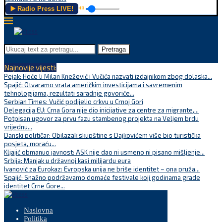
▶️ Radio Press LIVE!
🔊
Pretraga
Najnovije vijesti:
Pejak: Hoće li Milan Knežević i Vučića nazvati izdajnikom zbog dolaska...
Spajić: Otvaramo vrata američkim investicijama i savremenim
tehnologijama, rezultati saradnje govoriće...
Serbian Times: Vučić podijelio crkvu u Crnoj Gori
Delegacija EU: Crna Gora nije dio inicijative za centre za migrante,...
Potpisan ugovor za prvu fazu stambenog projekta na Veljem brdu
vrijednu...
Danski političar: Obilazak skupštine s Dajkovićem više bio turistička
posjeta, moraću...
Kljajić obmanuo javnost: ASK nije dao ni usmeno ni pisano mišljenje...
Srbija: Manjak u državnoj kasi milijardu eura
Ivanović za Eurokaz: Evropska unija ne briše identitet – ona pruža...
Spajić: Snažno podržavamo domaće festivale koji godinama grade
identitet Crne Gore...
Naslovna
Politika