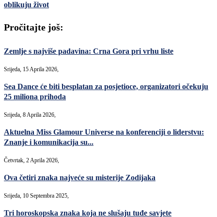
oblikuju život
Pročitajte još:
Zemlje s najviše padavina: Crna Gora pri vrhu liste
Srijeda, 15 Aprila 2026,
Sea Dance će biti besplatan za posjetioce, organizatori očekuju
25 miliona prihoda
Srijeda, 8 Aprila 2026,
Aktuelna Miss Glamour Universe na konferenciji o liderstvu:
Znanje i komunikacija su...
Četvrtak, 2 Aprila 2026,
Ova četiri znaka najveće su misterije Zodijaka
Srijeda, 10 Septembra 2025,
Tri horoskopska znaka koja ne slušaju tuđe savjete