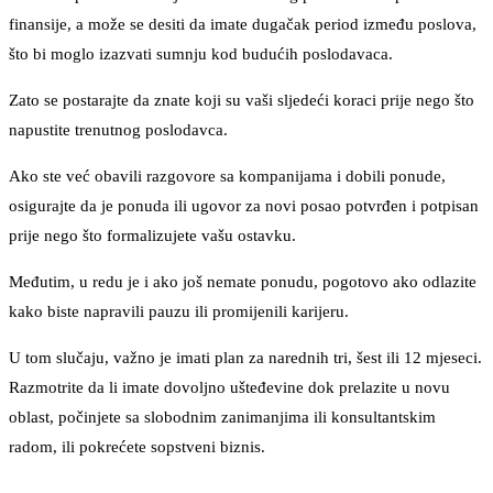
finansije, a može se desiti da imate dugačak period između poslova,
što bi moglo izazvati sumnju kod budućih poslodavaca.
Zato se postarajte da znate koji su vaši sljedeći koraci prije nego što
napustite trenutnog poslodavca.
Ako ste već obavili razgovore sa kompanijama i dobili ponude,
osigurajte da je ponuda ili ugovor za novi posao potvrđen i potpisan
prije nego što formalizujete vašu ostavku.
Međutim, u redu je i ako još nemate ponudu, pogotovo ako odlazite
kako biste napravili pauzu ili promijenili karijeru.
U tom slučaju, važno je imati plan za narednih tri, šest ili 12 mjeseci.
Razmotrite da li imate dovoljno ušteđevine dok prelazite u novu
oblast, počinjete sa slobodnim zanimanjima ili konsultantskim
radom, ili pokrećete sopstveni biznis.