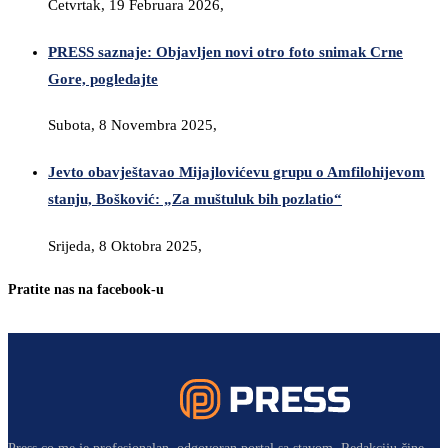
Četvrtak, 19 Februara 2026,
PRESS saznaje: Objavljen novi otro foto snimak Crne
Gore, pogledajte
Subota, 8 Novembra 2025,
Jevto obavještavao Mijajlovićevu grupu o Amfilohijevom
stanju, Bošković: „Za muštuluk bih pozlatio“
Srijeda, 8 Oktobra 2025,
Pratite nas na facebook-u