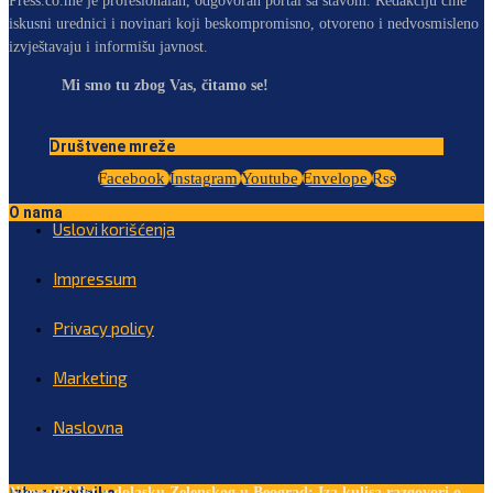
Press.co.me je profesionalan, odgovoran portal sa stavom. Redakciju čine
iskusni urednici i novinari koji beskompromisno, otvoreno i nedvosmisleno
izvještavaju i informišu javnost.
Mi smo tu zbog Vas, čitamo se!
Društvene mreže
Facebook
Instagram
Youtube
Envelope
Rss
O nama
Uslovi korišćenja
Impressum
Privacy policy
Marketing
Naslovna
Njemački list o dolasku Zelenskog u Beograd: Iza kulisa razgovori o