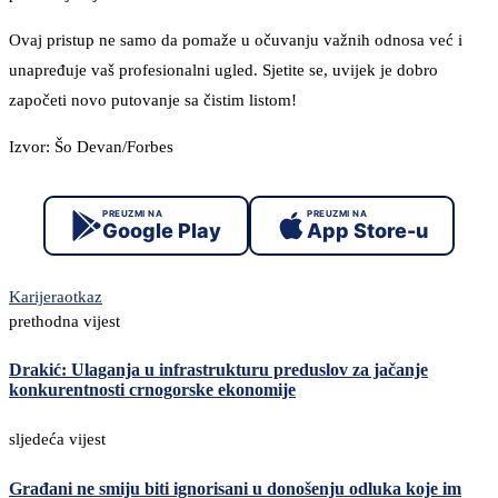
Ovaj pristup ne samo da pomaže u očuvanju važnih odnosa već i
unapređuje vaš profesionalni ugled. Sjetite se, uvijek je dobro
započeti novo putovanje sa čistim listom!
Izvor: Šo Devan/Forbes
PREUZMI NA
PREUZMI NA
Google Play
App Store-u
Karijera
otkaz
prethodna vijest
Drakić: Ulaganja u infrastrukturu preduslov za jačanje
konkurentnosti crnogorske ekonomije
sljedeća vijest
Građani ne smiju biti ignorisani u donošenju odluka koje im