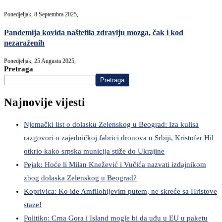
Ponedjeljak, 8 Septembra 2025,
Pandemija kovida naštetila zdravlju mozga, čak i kod
nezaraženih
Ponedjeljak, 25 Augusta 2025,
Pretraga
Pretraga
Najnovije vijesti
Njemački list o dolasku Zelenskog u Beograd: Iza kulisa
razgovori o zajedničkoj fabrici dronova u Srbiji, Kristofer Hil
otkrio kako srpska municija stiže do Ukrajine
Pejak: Hoće li Milan Knežević i Vučića nazvati izdajnikom
zbog dolaska Zelenskog u Beograd?
Koprivica: Ko ide Amfilohijevim putem, ne skreće sa Hristove
staze!
Politiko: Crna Gora i Island mogle bi da uđu u EU u paketu