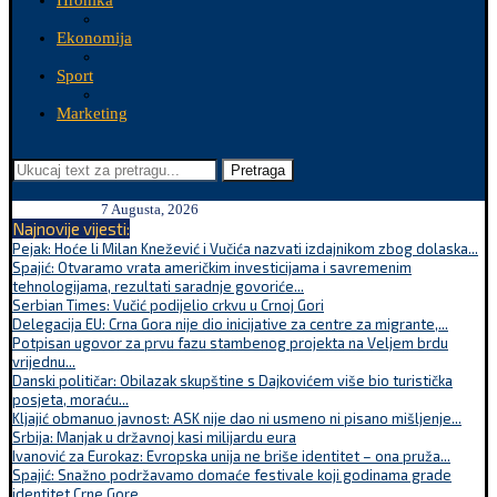
Hronika
Ekonomija
Sport
Marketing
Pretraga
7 Augusta, 2026
Najnovije vijesti:
Pejak: Hoće li Milan Knežević i Vučića nazvati izdajnikom zbog dolaska...
Spajić: Otvaramo vrata američkim investicijama i savremenim
tehnologijama, rezultati saradnje govoriće...
Serbian Times: Vučić podijelio crkvu u Crnoj Gori
Delegacija EU: Crna Gora nije dio inicijative za centre za migrante,...
Potpisan ugovor za prvu fazu stambenog projekta na Veljem brdu
vrijednu...
Danski političar: Obilazak skupštine s Dajkovićem više bio turistička
posjeta, moraću...
Kljajić obmanuo javnost: ASK nije dao ni usmeno ni pisano mišljenje...
Srbija: Manjak u državnoj kasi milijardu eura
Ivanović za Eurokaz: Evropska unija ne briše identitet – ona pruža...
Spajić: Snažno podržavamo domaće festivale koji godinama grade
identitet Crne Gore...