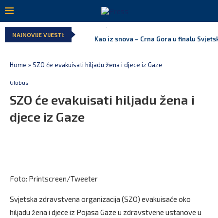
Kao iz snova – Crna Gora u finalu Svjet
NAJNOVIJE VIJESTI:
Pejak: Hoće li Milan Knežević i Vučića n
Spajić: Otvaramo vrata američkim invest
Serbian Times: Vučić podijelio crkvu u C
Delegacija EU: Crna Gora nije dio inicija
Potpisan ugovor za prvu fazu stambenog 
Home
»
SZO će evakuisati hiljadu žena i djece iz Gaze
Globus
SZO će evakuisati hiljadu žena i
djece iz Gaze
Foto: Printscreen/Tweeter
Svjetska zdravstvena organizacija (SZO) evakuisaće oko
hiljadu žena i djece iz Pojasa Gaze u zdravstvene ustanove u