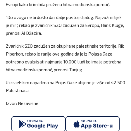
Evropi kako bi im bila pružena hitna medicinska pomoć.
”Do ovoga ne bi došlo da i dalje postoji dijalog. Najvažniji lijek
je mir”, rekao je zvaničnik SZO zadužen za Evropu, Hans Kluge,
prenosi Al Džazira.
Zvaničnik SZO zadužen za okupirane palestinske teritorije, Rik
Piperkon, rekao je ranije ove godine da je iz Pojasa Gaze
potrebno evakuisati najmanje 10.000 ljudi kojima je potrebna
hitna medicinska pomoć, prenosi Tanjug.
U izraelskim napadima na Pojas Gaze ubijeno je više od 42.500
Palestinaca.
Izvor: Nezavisne
PREUZMI NA
PREUZMI NA
Google Play
App Store-u