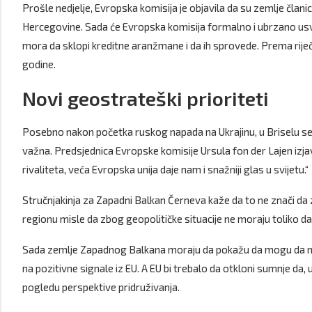
Prošle nedjelje, Evropska komisija je objavila da su zemlje član
Hercegovine. Sada će Evropska komisija formalno i ubrzano usvoj
mora da sklopi kreditne aranžmane i da ih sprovede. Prema riječ
godine.
Novi geostrateški prioriteti
Posebno nakon početka ruskog napada na Ukrajinu, u Briselu se
važna. Predsjednica Evropske komisije Ursula fon der Lajen izja
rivaliteta, veća Evropska unija daje nam i snažniji glas u svijetu.“
Stručnjakinja za Zapadni Balkan Černeva kaže da to ne znači da
regionu misle da zbog geopolitičke situacije ne moraju toliko da
Sada zemlje Zapadnog Balkana moraju da pokažu da mogu da nap
na pozitivne signale iz EU. A EU bi trebalo da otkloni sumnje da
pogledu perspektive pridruživanja.