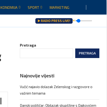
EKONOMIJA
SPORT
MARKETING
▶️ RADIO PRESS LIVE!
🔊
raću...
Pretraga
g
PRETRAGA
Najnovije vijesti
Vučić najavio dolazak Zelenskog i razgovore o
važnim temama
Danski političar: Obilazak skupštine s Dajkovićem