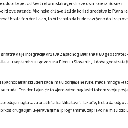
ice odobrile pet od šest reformskih agendi, sve osim one iz Bosne i
iti ove agende. Ako neka država želi da koristi sredstva iz Plana ra
ima Ursule fon der Lajen, to bi trebalo da bude završeno do kraja ov
 smatra da je integracija država Zapadnog Balkana u EU geostratešk
vila je u septembru u govoru na Bledu u Sloveniji: „U doba geostrateš
 zapadnobalkanski lideri sada imaju odriješene ruke, mada mnoge vla
 se trude. Fon der Lajen će to vjerovatno naglasiti tokom svoje posje
reduju, naglašava analitičarka Mihajlović. Takođe, treba da odgov
, uprkos drugačijim uvjeravanjima i programima, zapravo ne misli ozbil