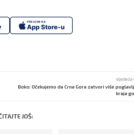
PREUZMI NA
y
App Store-u
sljedeća 
Boko: Očekujemo da Crna Gora zatvori više poglavl
kraja g
ITAJTE JOŠ: