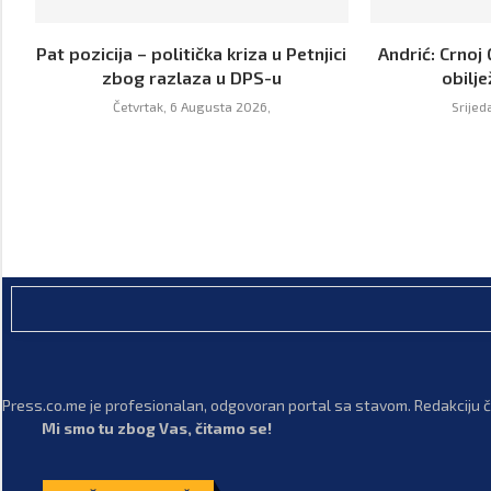
Pat pozicija – politička kriza u Petnjici
Andrić: Crnoj 
zbog razlaza u DPS-u
obilje
Četvrtak, 6 Augusta 2026,
Srijed
Press.co.me je profesionalan, odgovoran portal sa stavom. Redakciju či
Mi smo tu zbog Vas, čitamo se!