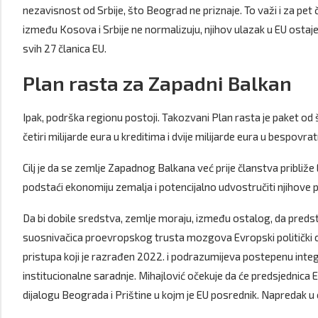
nezavisnost od Srbije, što Beograd ne priznaje. To važi i za pet 
između Kosova i Srbije ne normalizuju, njihov ulazak u EU ostaj
svih 27 članica EU.
Plan rasta za Zapadni Balkan
Ipak, podrška regionu postoji. Takozvani Plan rasta je paket od š
četiri milijarde eura u kreditima i dvije milijarde eura u bespovr
Cilj je da se zemlje Zapadnog Balkana već prije članstva pribli
podstaći ekonomiju zemalja i potencijalno udvostručiti njihove p
Da bi dobile sredstva, zemlje moraju, između ostalog, da pred
suosnivačica proevropskog trusta mozgova Evropski politički c
pristupa koji je razrađen 2022. i podrazumijeva postepenu integrac
institucionalne saradnje. Mihajlović očekuje da će predsjednica 
dijalogu Beograda i Prištine u kojm je EU posrednik. Napredak u o