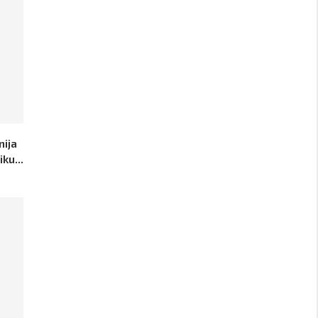
nija
ku...