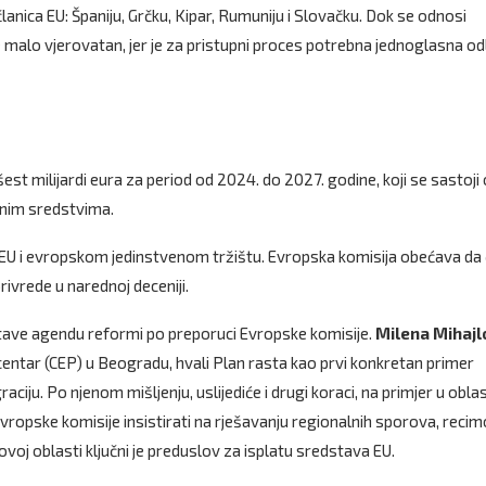
članica EU: Španiju, Grčku, Kipar, Rumuniju i Slovačku. Dok se odnosi
e malo vjerovatan, jer je za pristupni proces potrebna jednoglasna od
est milijardi eura za period od 2024. do 2027. godine, koji se sastoji
atnim sredstvima.
že EU i evropskom jedinstvenom tržištu. Evropska komisija obećava da 
rivrede u narednoj deceniji.
stave agendu reformi po preporuci Evropske komisije.
Milena Mihajl
entar (CEP) u Beogradu, hvali Plan rasta kao prvi konkretan primer
iju. Po njenom mišljenju, uslijediće i drugi koraci, na primjer u oblas
Evropske komisije insistirati na rješavanju regionalnih sporova, recim
voj oblasti ključni je preduslov za isplatu sredstava EU.