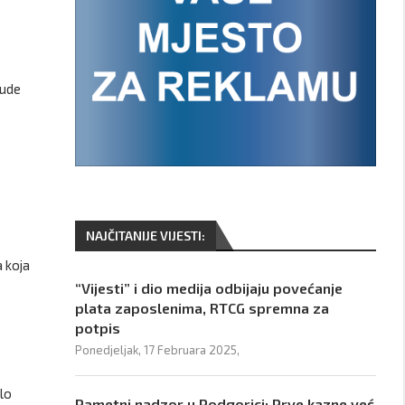
nude
NAJČITANIJE VIJESTI:
a koja
“Vijesti” i dio medija odbijaju povećanje
plata zaposlenima, RTCG spremna za
potpis
Ponedjeljak, 17 Februara 2025,
lo
Pametni nadzor u Podgorici: Prve kazne već