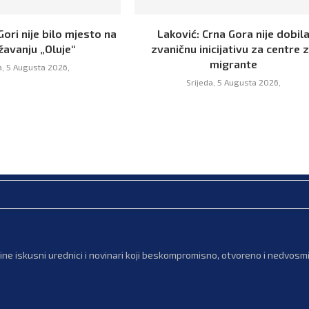
Gori nije bilo mjesto na
Laković: Crna Gora nije dobil
žavanju „Oluje“
zvaničnu inicijativu za centre 
migrante
a, 5 Augusta 2026,
Srijeda, 5 Augusta 2026,
ne iskusni urednici i novinari koji beskompromisno, otvoreno i nedvosmis