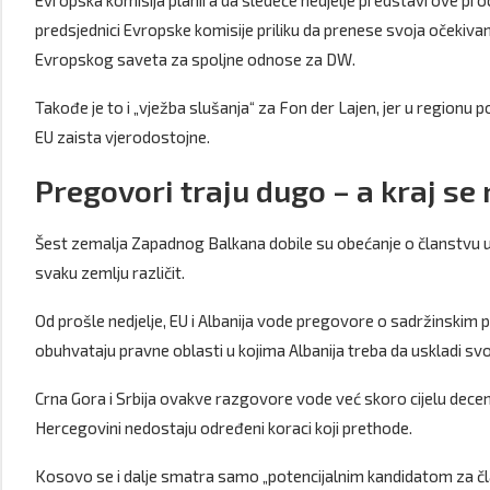
Evropska komisija planira da sledeće nedjelje predstavi ove p
predsjednici Evropske komisije priliku da prenese svoja očekivan
Evropskog saveta za spoljne odnose za DW.
Takođe je to i „vježba slušanja“ za Fon der Lajen, jer u regionu
EU zaista vjerodostojne.
Pregovori traju dugo – a kraj se 
Šest zemalja Zapadnog Balkana dobile su obećanje o članstvu u 
svaku zemlju različit.
Od prošle nedjelje, EU i Albanija vode pregovore o sadržinskim 
obuhvataju pravne oblasti u kojima Albanija treba da uskladi s
Crna Gora i Srbija ovakve razgovore vode već skoro cijelu decen
Hercegovini nedostaju određeni koraci koji prethode.
Kosovo se i dalje smatra samo „potencijalnim kandidatom za čl