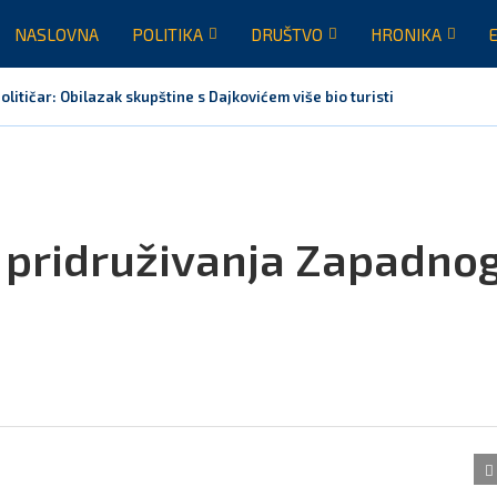
NASLOVNA
POLITIKA
DRUŠTVO
HRONIKA
olitičar: Obilazak skupštine s Dajkovićem više bio turistička posjeta, mo
s pridruživanja Zapadno