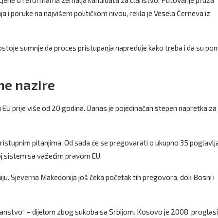
rocjene o reformama zemalja kandidata za članstvo. Putovanje pruža
ja i poruke na najvišem političkom nivou, rekla je Vesela Černeva iz
 postoje sumnje da proces pristupanja napreduje kako treba i da su po
ne nazire
EU prije više od 20 godina. Danas je pojedinačan stepen napretka za
pristupnim pitanjima. Od sada će se pregovarati o ukupno 35 poglavlj
voj sistem sa važećim pravom EU.
iju. Sjeverna Makedonija još čeka početak tih pregovora, dok Bosni i
anstvo“ – dijelom zbog sukoba sa Srbijom. Kosovo je 2008. proglasi