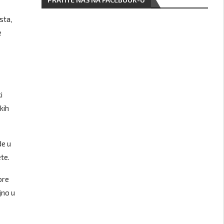
sta,
e
i
kih
de u
te.
ore
jno u