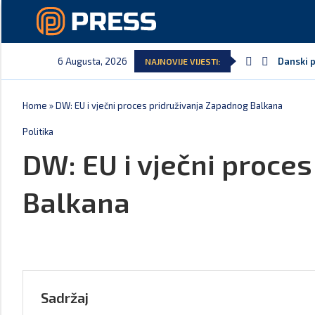
6 Augusta, 2026
Danski p
NAJNOVIJE VIJESTI:
Home
»
DW: EU i vječni proces pridruživanja Zapadnog Balkana
Politika
DW: EU i vječni proce
Balkana
Sadržaj