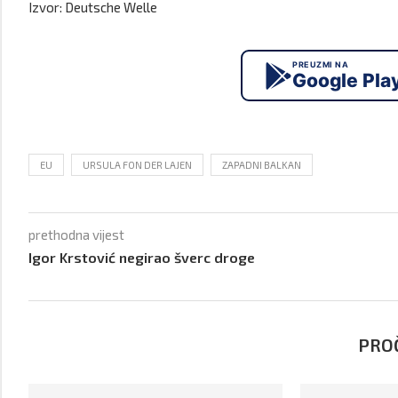
Izvor: Deutsche Welle
PREUZMI NA
Google Pla
EU
URSULA FON DER LAJEN
ZAPADNI BALKAN
prethodna vijest
Igor Krstović negirao šverc droge
PROČ