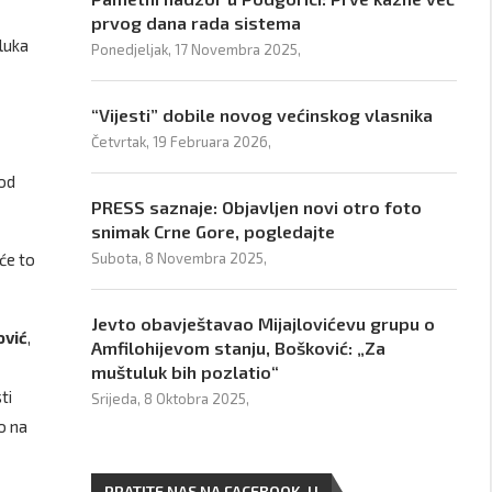
prvog dana rada sistema
luka
Ponedjeljak, 17 Novembra 2025,
“Vijesti” dobile novog većinskog vlasnika
Četvrtak, 19 Februara 2026,
 od
PRESS saznaje: Objavljen novi otro foto
snimak Crne Gore, pogledajte
će to
Subota, 8 Novembra 2025,
Jevto obavještavao Mijajlovićevu grupu o
ović
,
Amfilohijevom stanju, Bošković: „Za
muštuluk bih pozlatio“
ti
Srijeda, 8 Oktobra 2025,
o na
PRATITE NAS NA FACEBOOK-U