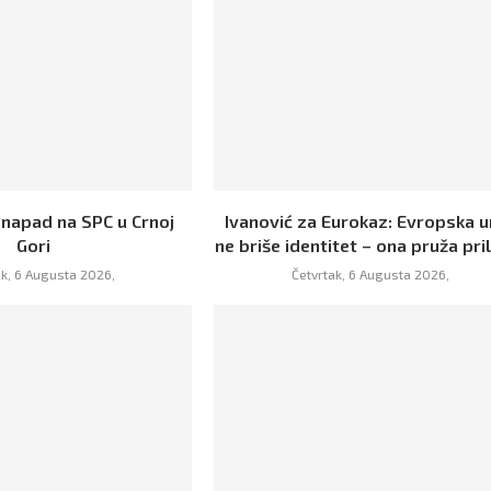
 napad na SPC u Crnoj
Ivanović za Eurokaz: Evropska u
Gori
ne briše identitet – ona pruža prili
ak, 6 Augusta 2026,
Četvrtak, 6 Augusta 2026,