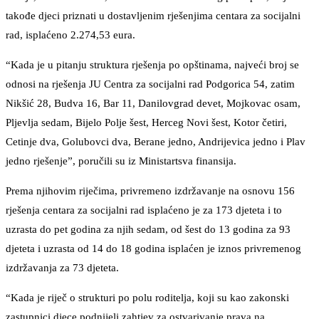
takođe djeci priznati u dostavljenim rješenjima centara za socijalni
rad, isplaćeno 2.274,53 eura.
“Kada je u pitanju struktura rješenja po opštinama, najveći broj se
odnosi na rješenja JU Centra za socijalni rad Podgorica 54, zatim
Nikšić 28, Budva 16, Bar 11, Danilovgrad devet, Mojkovac osam,
Pljevlja sedam, Bijelo Polje šest, Herceg Novi šest, Kotor četiri,
Cetinje dva, Golubovci dva, Berane jedno, Andrijevica jedno i Plav
jedno rješenje”, poručili su iz Ministartsva finansija.
Prema njihovim riječima, privremeno izdržavanje na osnovu 156
rješenja centara za socijalni rad isplaćeno je za 173 djeteta i to
uzrasta do pet godina za njih sedam, od šest do 13 godina za 93
djeteta i uzrasta od 14 do 18 godina isplaćen je iznos privremenog
izdržavanja za 73 djeteta.
“Kada je riječ o strukturi po polu roditelja, koji su kao zakonski
zastupnici djece podnijeli zahtjev za ostvarivanje prava na