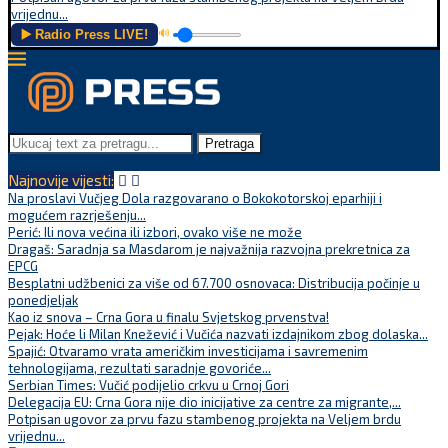
vrijednu...
▶️ Radio Press LIVE!
🔊
Pretraga
Najnovije vijesti:
Na proslavi Vučjeg Dola razgovarano o Bokokotorskoj eparhiji i
mogućem razrješenju...
Perić: Ili nova većina ili izbori, ovako više ne može
Dragaš: Saradnja sa Masdarom je najvažnija razvojna prekretnica za
EPCG
Besplatni udžbenici za više od 67.700 osnovaca: Distribucija počinje u
ponedjeljak
Kao iz snova – Crna Gora u finalu Svjetskog prvenstva!
Pejak: Hoće li Milan Knežević i Vučića nazvati izdajnikom zbog dolaska...
Spajić: Otvaramo vrata američkim investicijama i savremenim
tehnologijama, rezultati saradnje govoriće...
Serbian Times: Vučić podijelio crkvu u Crnoj Gori
Delegacija EU: Crna Gora nije dio inicijative za centre za migrante,...
Potpisan ugovor za prvu fazu stambenog projekta na Veljem brdu
vrijednu...