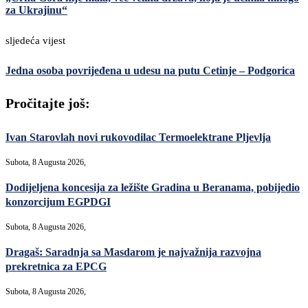
za Ukrajinu“
sljedeća vijest
Jedna osoba povrijeđena u udesu na putu Cetinje – Podgorica
Pročitajte još:
Ivan Starovlah novi rukovodilac Termoelektrane Pljevlja
Subota, 8 Augusta 2026,
Dodijeljena koncesija za ležište Gradina u Beranama, pobijedio
konzorcijum EGPDGI
Subota, 8 Augusta 2026,
Dragaš: Saradnja sa Masdarom je najvažnija razvojna
prekretnica za EPCG
Subota, 8 Augusta 2026,