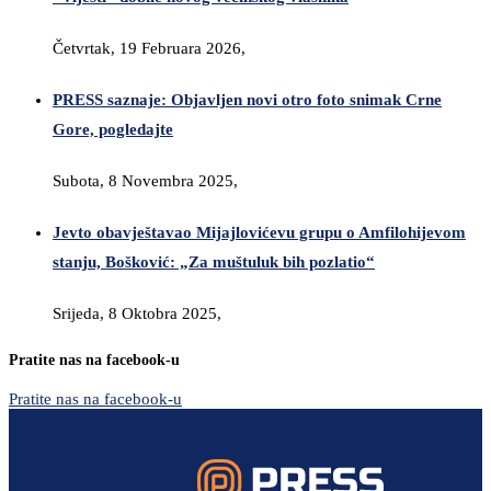
Četvrtak, 19 Februara 2026,
PRESS saznaje: Objavljen novi otro foto snimak Crne
Gore, pogledajte
Subota, 8 Novembra 2025,
Jevto obavještavao Mijajlovićevu grupu o Amfilohijevom
stanju, Bošković: „Za muštuluk bih pozlatio“
Srijeda, 8 Oktobra 2025,
Pratite nas na facebook-u
Pratite nas na facebook-u