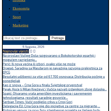
Hronika
Ekonomija
Sport
Marketing
Pretraga
9 Augusta, 2026
Najnovije vijesti:
Na proslavi Vučjeg Dola razgovarano o Bokokotorskoj eparhiji i
mogućem razrješenju...
Perić: Ili nova većina ili izbori, ovako više ne može
Dragaš: Saradnja sa Masdarom je najvažnija razvojna prekretnica za
EPCG
Besplatni udžbenici za više od 67.700 osnovaca: Distribucija počinje u
ponedjeljak
Kao iz snova – Crna Gora u finalu Svjetskog prvenstva!
Pejak: Hoće li Milan Knežević i Vučića nazvati izdajnikom zbog dolaska...
Spajić: Otvaramo vrata američkim investicijama i savremenim
tehnologijama, rezultati saradnje govoriće...
Serbian Times: Vučić podijelio crkvu u Crnoj Gori
Delegacija EU: Crna Gora nije dio inicijative za centre za migrante,...
Potpisan ugovor za prvu fazu stambenog projekta na Veljem brdu