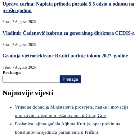
Uprava carina: Naplata prihoda porasla 5,5 odsto u odnosu na
prošlu godinu
Petak, 7 Augusta 2026,
Vladimir Čađenović izabran za generalnog direktora CEDIS-a
Petak, 7 Augusta 2026,
Gradnja vjetroelektrane Brajići počinje tokom 2027. godine
Petak, 7 Augusta 2026,
Pretraga
Pretraga
Najnovije vijesti
Vrijedna donacija Ministarstva prosvjete, nauke i inovacija
obrazovno-vaspitnim ustanovama u Crnoj Gori
Poslanica jajima gađala Aljbina Kurtija, opet prekinuta
konstitutivna sjednica parlamenta u Prištini