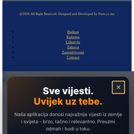
@2026.All Right Reserved. Designed and Developed by Press.co.me
Balkan
Kuhinja
Lifestyle
Zabava
Zanimljivosti
Contact
×
Sve vijesti.
Naslovna
Uvijek uz tebe.
Politika
Društvo
Naša aplikacija donosi najvažnije vijesti iz zemlje
Hronika
i svijeta - brzo, tačno i relevantno. Preuzmi
odmah i budi u toku.
Ekonomija