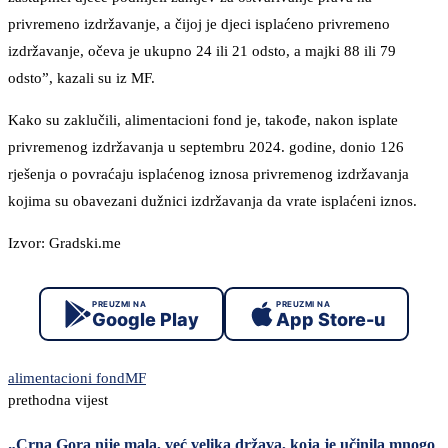
privremeno izdržavanje, a čijoj je djeci isplaćeno privremeno
izdržavanje, očeva je ukupno 24 ili 21 odsto, a majki 88 ili 79
odsto”, kazali su iz MF.
Kako su zaklučili, alimentacioni fond je, takođe, nakon isplate
privremenog izdržavanja u septembru 2024. godine, donio 126
rješenja o povraćaju isplaćenog iznosa privremenog izdržavanja
kojima su obavezani dužnici izdržavanja da vrate isplaćeni iznos.
Izvor: Gradski.me
PREUZMI NA
PREUZMI NA
Google Play
App Store-u
alimentacioni fond
MF
prethodna vijest
„Crna Gora nije mala, već velika država, koja je učinila mnogo