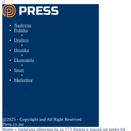
Naslovna
Politika
Društvo
Hronika
Ekonomija
Sport
Marketing
9 Augusta, 2026
@2025 - Copyright and All Right Reserved
Press.co.me
Home
»
Isplaćena alimentacija za 173 djeteta u iznosu od preko 64