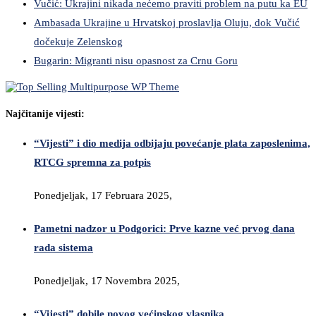
Vučić: Ukrajini nikada nećemo praviti problem na putu ka EU
Ambasada Ukrajine u Hrvatskoj proslavlja Oluju, dok Vučić
dočekuje Zelenskog
Bugarin: Migranti nisu opasnost za Crnu Goru
Najčitanije vijesti:
“Vijesti” i dio medija odbijaju povećanje plata zaposlenima,
RTCG spremna za potpis
Ponedjeljak, 17 Februara 2025,
Pametni nadzor u Podgorici: Prve kazne već prvog dana
rada sistema
Ponedjeljak, 17 Novembra 2025,
“Vijesti” dobile novog većinskog vlasnika